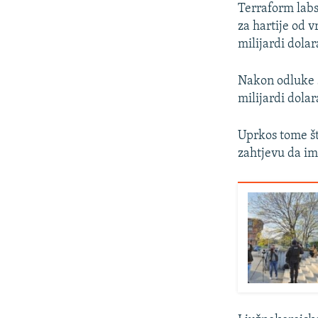
Terraform labs
za hartije od v
milijardi dolar
Nakon odluke s
milijardi dola
Uprkos tome št
zahtjevu da im