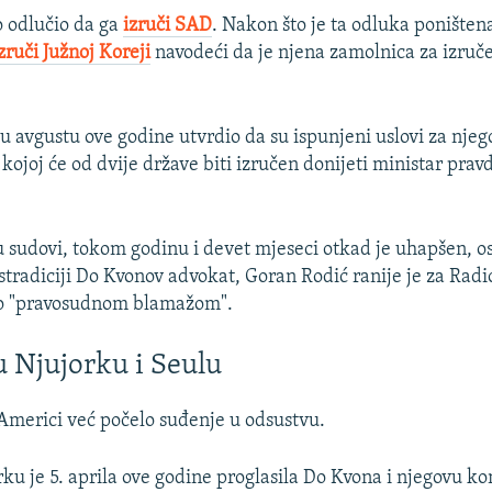
o odlučio da ga
izruči SAD
. Nakon što je ta odluka poništena,
zruči Južnoj Koreji
navodeći da je njena zamolnica za izručen
u avgustu ove godine utvrdio da su ispunjeni uslovi za njeg
kojoj će od dvije države biti izručen donijeti ministar prav
u sudovi, tokom godinu i devet mjeseci otkad je uhapšen, 
kstradiciji Do Kvonov advokat, Goran Rodić ranije je za Rad
io "pravosudnom blamažom".
 Njujorku i Seulu
Americi već počelo suđenje u odsustvu.
rku je 5. aprila ove godine proglasila Do Kvona i njegovu k