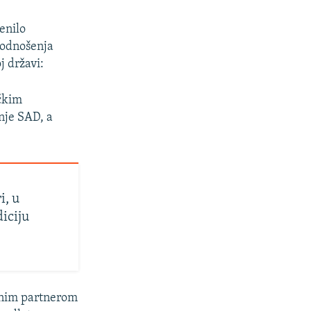
jenilo
 podnošenja
j državi:
ičkim
nje SAD, a
i, u
diciju
vnim partnerom