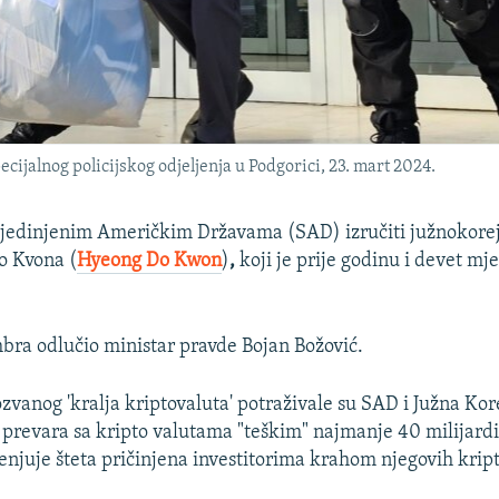
ecijalnog policijskog odjeljenja u Podgorici, 23. mart 2024.
jedinjenim Američkim Državama (SAD) izručiti južnokore
o Kvona (
Hyeong Do Kwon
)
,
koji je prije godinu i devet mj
mbra odlučio ministar pravde Bojan Božović.
zvanog 'kralja kriptovaluta' potraživale su SAD i Južna Kor
a prevara sa kripto valutama "teškim" najmanje 40 milijardi
jenjuje šteta pričinjena investitorima krahom njegovih krip