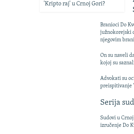
'Kripto raj' u Crnoj Gori?
Branioci Do Kv
južnokorejski 
njegovim brani
On su naveli da
kojoj su saznal
Advokati su oci
preispitivanje
Serija su
Sudovi u Crnoj
izručenje Do K