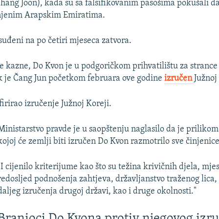
ang Joon), kada su sa falsifikovanim pasošima pokušali da
njenim Arapskim Emiratima.
suđeni na po četiri mjeseca zatvora.
 kazne, Do Kvon je u podgoričkom prihvatilištu za stranc
k je Čang Jun početkom februara ove godine
izručen
Južnoj
irirao izručenje Južnoj Koreji.
Ministarstvo pravde je u saopštenju naglasilo da je priliko
kojoj će zemlji biti izručen Do Kvon razmotrilo sve činjenice
"I cijenilo kriterijume kao što su težina krivičnih djela, mje
redosljed podnošenja zahtjeva, državljanstvo traženog lica
daljeg izručenja drugoj državi, kao i druge okolnosti."
Branioci Do Kvona protiv njegovog izr