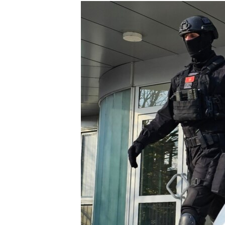
ISPRIČAJ MI
DNEVNO@RSE
SPECIJALI RSE
VIŠE OD NASLOVA
GENOCID U SREBRENICI
POPLAVE I KLIZIŠTA U BIH 2024.
TV LIBERTY
POST SCRIPTUM
MOJA EVROPA
TRI DECENIJE OD RATA U BIH
SVE KARTE DEJTONA
NASTANAK I RASPAD JUGOSLAVIJE