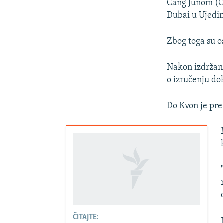
Čang Junom (Ch
Dubai u Ujedi
Zbog toga su o
Nakon izdržane
o izručenju do
Do Kvon je pref
ČITAJTE: