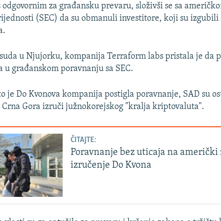
 odgovornim za građansku prevaru, složivši se sa američ
rijednosti (SEC) da su obmanuli investitore, koji su izgubil
a.
uda u Njujorku, kompanija Terraform labs pristala je da pl
ra u građanskom poravnanju sa SEC.
o je Do Kvonova kompanija postigla poravnanje, SAD su ost
 Crna Gora izruči južnokorejskog "kralja kriptovaluta".
ČITAJTE:
Poravnanje bez uticaja na američki 
izručenje Do Kvona