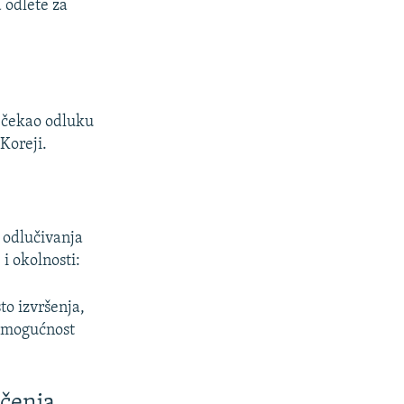
 odlete za
e čekao odluku
 Koreji.
m odlučivanja
 i okolnosti:
sto izvršenja,
, mogućnost
učenja