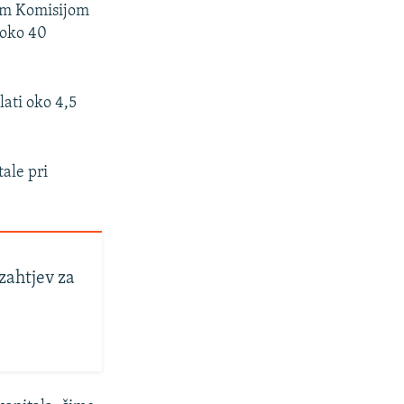
kom Komisijom
i oko 40
ati oko 4,5
ale pri
zahtjev za