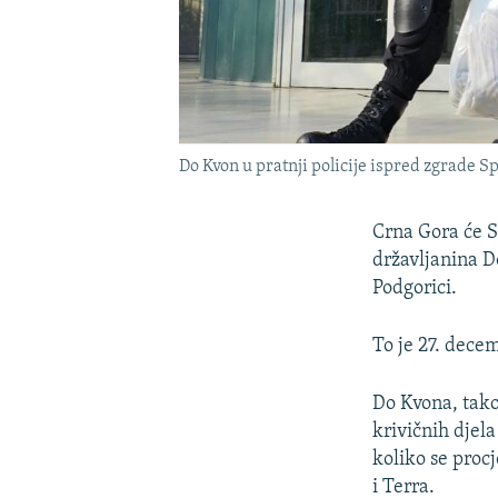
Do Kvon u pratnji policije ispred zgrade Sp
Crna Gora će
S
državljanina D
Podgorici.
To je 27. dece
Do Kvona, tako
krivičnih djel
koliko se proc
i Terra.