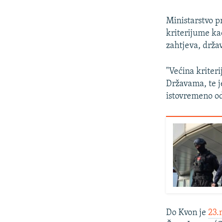
Ministarstvo pr
kriterijume kao
zahtjeva, držav
"Većina kriter
Državama, te j
istovremeno od
Do Kvon je
23.