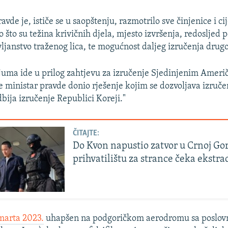
avde je, ističe se u saopštenju, razmotrilo sve činjenice i ci
 što su težina krivičnih djela, mjesto izvršenja, redosljed
ljanstvo traženog lica, te mogućnost daljeg izručenja drugo
ijuma ide u prilog zahtjevu za izručenje Sjedinjenim Amer
e ministar pravde donio rješenje kojim se dozvoljava izruče
bija izručenje Republici Koreji."
ČITAJTE:
Do Kvon napustio zatvor u Crnoj Gor
prihvatilištu za strance čeka ekstra
marta 2023.
uhapšen na podgoričkom aerodromu sa poslo