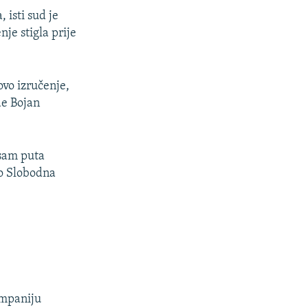
 isti sud je
je stigla prije
ovo izručenje,
de Bojan
osam puta
io Slobodna
ompaniju