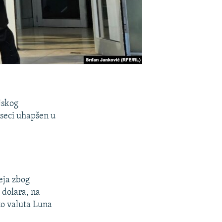
jskog
eseci uhapšen u
eja zbog
 dolara, na
to valuta Luna