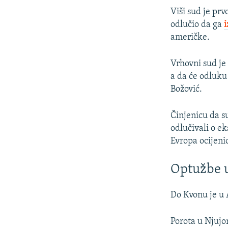
Viši sud je prv
odlučio da ga
i
američke.
Vrhovni sud je 
a da će odluku 
Božović.
Činjenicu da s
odlučivali o e
Evropa ocijen
Optužbe u
Do Kvonu je u 
Porota u Njujo