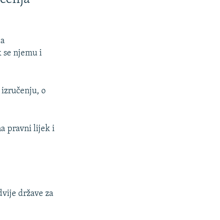
da
 se njemu i
 izručenju, o
 pravni lijek i
dvije države za