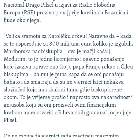
Nacional Drago Pilsel u izjavi za Radio Slobodna
Europa (RSE) proziva ponajprije kardinala Bozanića i
ljude oko njega.
"Velika sramota za Katoličku crkvu! Naravno da – kada
se to uspoređuje sa 800 milijuna eura koliko je izgubila
Mariborska nadbiskupija – ovo je mačji kašalj.
Međutim, to je jedno licemjerno i ogavno ponašanje
koje izaziva upravo ono što je papa Franjo rekao u Čileu
biskupima – da mu je puna kapa da se oni ponašaju
bahato i da smatraju da su im vjernici laici nekakva
služinčad koja ima skakati tamo gdje biskup krene
okom. To je vrijeme prošlo i naprosto ova nakaradnost i
gnjusoba koju su oni proizveli ovim financijskim
krahom mora otvoriti oči hrvatskih građana", ocjenjuje
Pilsel.
On ne zaziva da vjernici sada reagiraju masovnim