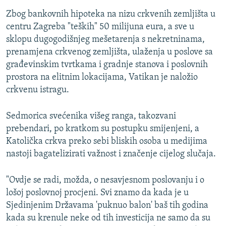
Zbog bankovnih hipoteka na nizu crkvenih zemljišta u
centru Zagreba "teških" 50 milijuna eura, a sve u
sklopu dugogodišnjeg mešetarenja s nekretninama,
prenamjena crkvenog zemljišta, ulaženja u poslove sa
građevinskim tvrtkama i gradnje stanova i poslovnih
prostora na elitnim lokacijama, Vatikan je naložio
crkvenu istragu.
Sedmorica svećenika višeg ranga, takozvani
prebendari, po kratkom su postupku smijenjeni, a
Katolička crkva preko sebi bliskih osoba u medijima
nastoji bagatelizirati važnost i značenje cijelog slučaja.
"Ovdje se radi, možda, o nesavjesnom poslovanju i o
lošoj poslovnoj procjeni. Svi znamo da kada je u
Sjedinjenim Državama 'puknuo balon' baš tih godina
kada su krenule neke od tih investicija ne samo da su