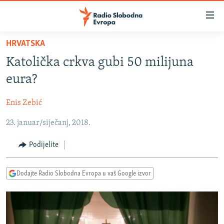
Dostupni
linkovi
Pređite
HRVATSKA
na
VIJESTI
Katolička crkva gubi 50 milijuna
glavni
BOSNA I HERCEGOVINA
sadržaj
eura?
SRBIJA
Pređite
na
Enis Zebić
KOSOVO
glavnu
23. januar/siječanj, 2018.
CRNA GORA
navigaciju
Pređite
VIZUELNO
Podijelite
na
PODCASTI
VIDEO
pretragu
Dodajte Radio Slobodna Evropa u vaš Google izvor
RAT U UKRAJINI
FOTOGALERIJE
KINA NA BALKANU
INFOGRAFIKE
RSE PRIČE IZ SVIJETA