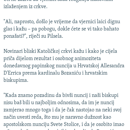
izlaženjem iz crkve.
"Ali, naprosto, došlo je vrijeme da vjernici laici dignu
glas i kažu – pa pobogu, dokle ćete se vi tako bahato
ponašati?", riječi su Pilsela.
Novinari bliski Katoličkoj crkvi kažu i kako je cijela
priča dijelom rezultat i osobnog animoziteta
donedavnog papinskog nuncija u Hrvatskoj Allesandra
D'Errica prema kardinalu Bozaniću i hrvatskim
biskupima.
"Kada znamo pozadinu da bivši nuncij i naši biskupi
nisu baš bili u najboljim odnosima, da im je nuncij
zamjerao mnogo toga i da je čak nastojao na neki svoj
način uvesti reda, što mu je naravno dužnost kao
apostolskom nunciju Svete Stolice, i da je osobito imao