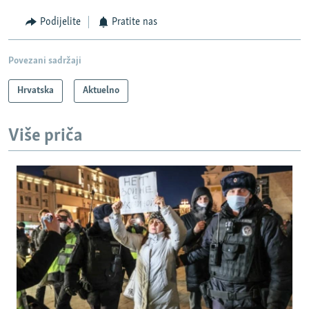
Podijelite
Pratite nas
Povezani sadržaji
Hrvatska
Aktuelno
Više priča