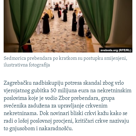
ISPRIČAJ MI
DNEVNO@RSE
SPECIJALI RSE
VIŠE OD NASLOVA
PRATITE NAS
GENOCID U SREBRENICI
Sedmorica prebendara po kratkom su postupku smijenjeni,
POPLAVE I KLIZIŠTA U BIH 2024.
ilustrativna fotografija
TV LIBERTY
Sve RFE/RL stranice
POST SCRIPTUM
Zagrebačku nadbiskupiju potresa skandal zbog vrlo
vjerojatnog gubitka 50 milijuna eura na nekretninskim
MOJA EVROPA
poslovima koje je vodio Zbor prebendara, grupa
TRI DECENIJE OD RATA U BIH
svećenika zadužena za upravljanje crkvenim
nekretninama. Dok novinari bliski crkvi kažu kako se
SVE KARTE DEJTONA
radi o lošoj poslovnoj procjeni, kritičari crkve nazivaju
NASTANAK I RASPAD JUGOSLAVIJE
to gnjusobom i nakaradnošću.