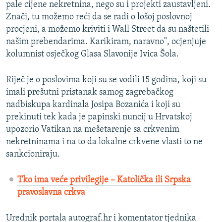
pale cijene nekretnina, nego su i projekti zaustavljeni.
Znači, tu možemo reći da se radi o lošoj poslovnoj
procjeni, a možemo kriviti i Wall Street da su naštetili
našim prebendarima. Karikiram, naravno", ocjenjuje
kolumnist osječkog Glasa Slavonije Ivica Šola.
Riječ je o poslovima koji su se vodili 15 godina, koji su
imali prešutni pristanak samog zagrebačkog
nadbiskupa kardinala Josipa Bozanića i koji su
prekinuti tek kada je papinski nuncij u Hrvatskoj
upozorio Vatikan na mešetarenje sa crkvenim
nekretninama i na to da lokalne crkvene vlasti to ne
sankcioniraju.
Tko ima veće privilegije – Katolička ili Srpska
pravoslavna crkva
Urednik portala autograf.hr i komentator tjednika