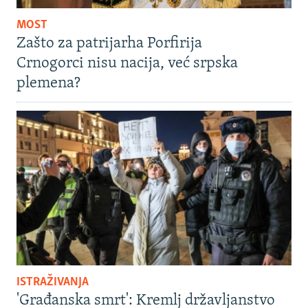
MOST
Zašto za patrijarha Porfirija
Crnogorci nisu nacija, već srpska
plemena?
ISTRAŽIVANJA
'Građanska smrt': Kremlj državljanstvo