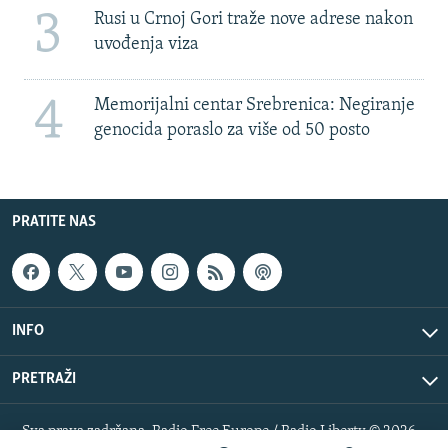
3
Rusi u Crnoj Gori traže nove adrese nakon
uvođenja viza
4
Memorijalni centar Srebrenica: Negiranje
genocida poraslo za više od 50 posto
PRATITE NAS
INFO
PRETRAŽI
Sva prava zadržana. Radio Free Europe / Radio Liberty © 2026