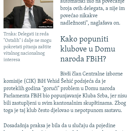
automatski išlo na povećanje
broja ovih delegata, a nije im
povećao nikakve
nadležnosti", naglašava on.
Trnka: Delegati iz reda
Kako popuniti
"Ostalih" i dalje ne mogu
pokretati pitanja zaštite
klubove u Domu
vitalnog nacionalnog
naroda FBiH?
interesa
Bivši član Centralne izborne
komisije (CIK) BiH Vehid Šehić podsjeća da je
proteklih godina "gorući" problem u Domu naroda
Parlamenta FBiH bio popunjavanje Kluba Srba, jer nisu
bili zastupljeni u svim kantonalnim skupštinama. Zbog
toga je taj klub često djelovao u nepotpunom sastavu.
Dosadašnja praksa je bila da u slučaju da pojedine