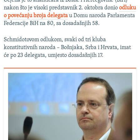
Ocjena je to analitičara iz Bosne i Hercegovine (BiH)
nakon što je visoki predstavnik 2. oktobra donio
odluku
o povećanju broja delegata
u Domu naroda Parlamenta
Federacije BiH na 80, sa dosadašnjih 58.
Schmidotovom odlukom, svaki od tri kluba
konstitutivnih naroda – Bošnjaka, Srba i Hrvata, imat
će po 23 delegata, umjesto dosadašnjih 17.