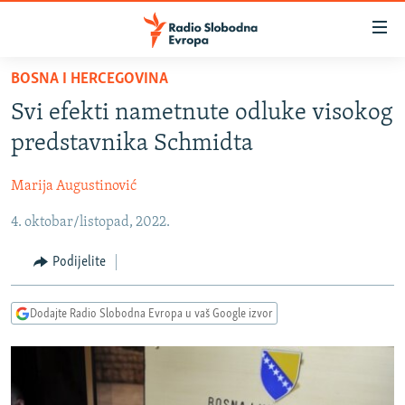
Dostupni
linkovi
Pređite
BOSNA I HERCEGOVINA
na
VIJESTI
Svi efekti nametnute odluke visokog
glavni
BOSNA I HERCEGOVINA
sadržaj
predstavnika Schmidta
SRBIJA
Pređite
na
Marija Augustinović
KOSOVO
glavnu
4. oktobar/listopad, 2022.
CRNA GORA
navigaciju
Pređite
VIZUELNO
Podijelite
na
PODCASTI
VIDEO
pretragu
Dodajte Radio Slobodna Evropa u vaš Google izvor
RAT U UKRAJINI
FOTOGALERIJE
KINA NA BALKANU
INFOGRAFIKE
RSE PRIČE IZ SVIJETA