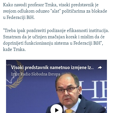
Kako navodi profesor Trnka, visoki predstavnik je
svojom odlukom oduzeo "alat" političarima za blokade
u Federaciji BiH.
"Treba ipak pozdraviti podizanje efikasnosti institucija.
Smatram da je učinjen značajan korak i mislim da će
doprinijeti funkcionisanju sistema u Federaciji BiH",
kaže Trnka.
Visoki predstavnik nametnuo izmjene Izbornog zakona BiH
Izvor
Radio Slobodna Evropa
No media source currently available