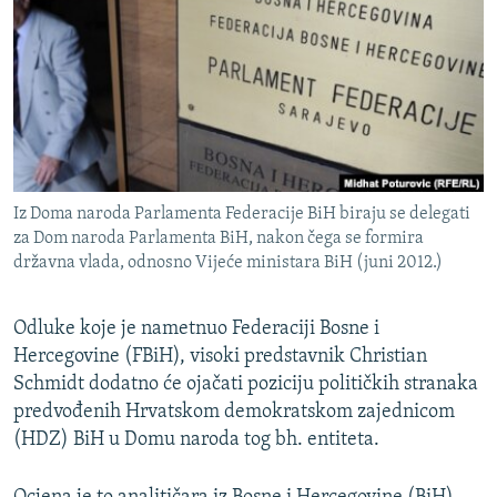
ISPRIČAJ MI
DNEVNO@RSE
SPECIJALI RSE
VIŠE OD NASLOVA
PRATITE NAS
GENOCID U SREBRENICI
Iz Doma naroda Parlamenta Federacije BiH biraju se delegati
POPLAVE I KLIZIŠTA U BIH 2024.
za Dom naroda Parlamenta BiH, nakon čega se formira
TV LIBERTY
Sve RFE/RL stranice
državna vlada, odnosno Vijeće ministara BiH (juni 2012.)
POST SCRIPTUM
Odluke koje je nametnuo Federaciji Bosne i
MOJA EVROPA
Hercegovine (FBiH), visoki predstavnik Christian
TRI DECENIJE OD RATA U BIH
Schmidt dodatno će ojačati poziciju političkih stranaka
predvođenih Hrvatskom demokratskom zajednicom
SVE KARTE DEJTONA
(HDZ) BiH u Domu naroda tog bh. entiteta.
NASTANAK I RASPAD JUGOSLAVIJE