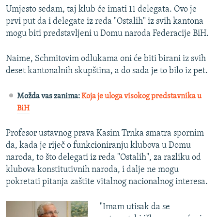
Umjesto sedam, taj klub će imati 11 delegata. Ovo je
prvi put da i delegate iz reda "Ostalih" iz svih kantona
mogu biti predstavljeni u Domu naroda Federacije BiH.
Naime, Schmitovim odlukama oni će biti birani iz svih
deset kantonalnih skupština, a do sada je to bilo iz pet.
Možda vas zanima:
Koja je uloga visokog predstavnika u
BiH
Profesor ustavnog prava Kasim Trnka smatra spornim
da, kada je riječ o funkcioniranju klubova u Domu
naroda, to što delegati iz reda "Ostalih", za razliku od
klubova konstitutivnih naroda, i dalje ne mogu
pokretati pitanja zaštite vitalnog nacionalnog interesa.
"Imam utisak da se