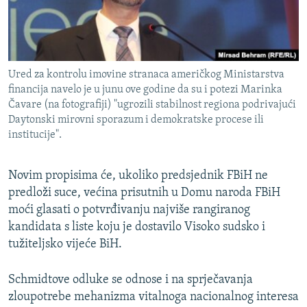
Ured za kontrolu imovine stranaca američkog Ministarstva
financija navelo je u junu ove godine da su i potezi Marinka
Čavare (na fotografiji) "ugrozili stabilnost regiona podrivajući
Daytonski mirovni sporazum i demokratske procese ili
institucije".
Novim propisima će, ukoliko predsjednik FBiH ne
predloži suce, većina prisutnih u Domu naroda FBiH
moći glasati o potvrđivanju najviše rangiranog
kandidata s liste koju je dostavilo Visoko sudsko i
tužiteljsko vijeće BiH.
Schmidtove odluke se odnose i na sprječavanja
zloupotrebe mehanizma vitalnoga nacionalnog interesa