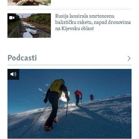
Rusija lansirala smrtonosnu
balističku raketu, napad dronovima
na Kijevsku oblast
Podcasti