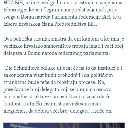
HDZ BiH, naime, već godinama insistira na izmjenama
Izbornog zakona i "legitimnom predstavljanju", prije
svega u Domu naroda Parlamenta Federacije BiH, te u
izboru hrvatskog člana Predsjedništva BiH.
Ova politička stranka smatra da oni kantoni u kojima je
većinsko hrvatsko stanovništvo trebaju imati i veći broj
delegata u Domu naroda federalnog parlamenta.
"Dio Schmidtove odluke utjecat će na to da institucije i
zakonodavna vlast budu prohodniji i da političkim
strankama bude teže da blokiraju procese. No,
povećava se broj delegata koji se biraju na osnovu
nacionalne strukture stanovništva i to znači da će
kantoni sa etnički čistim stanovništvom imati
mogućnost da dobiju veći broj delegata", ističe on.