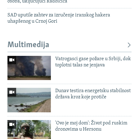
osoba, uključujući Radoičića
SAD uputile zahtev za izručenje iranskog hakera
uhapšenog u Crnoj Gori
Multimedija
Vatrogasci gase požare u Srbiji, dok
toplotni talas ne jenjava
Dunav testira energetsku stabilnost
država kroz koje protiče
'Ovo je moj dom': Život pod ruskim
dronovima u Hersonu