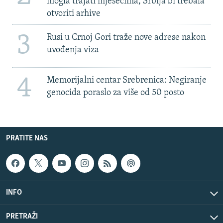
mogla trajati mjesecima, Srbija bi trebala
otvoriti arhive
3
Rusi u Crnoj Gori traže nove adrese nakon
uvođenja viza
4
Memorijalni centar Srebrenica: Negiranje
genocida poraslo za više od 50 posto
PRATITE NAS
INFO
PRETRAŽI