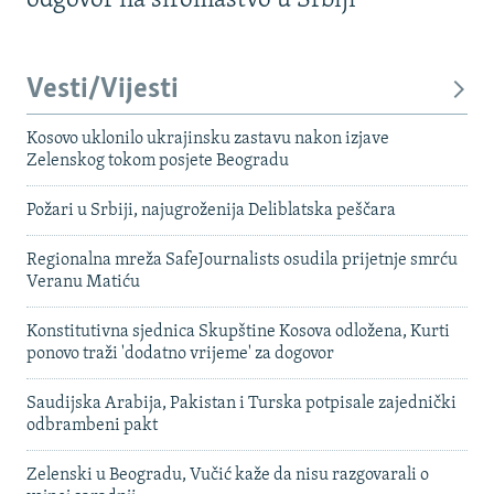
odgovor na siromaštvo u Srbiji
Vesti/Vijesti
Kosovo uklonilo ukrajinsku zastavu nakon izjave
Zelenskog tokom posjete Beogradu
Požari u Srbiji, najugroženija Deliblatska peščara
Regionalna mreža SafeJournalists osudila prijetnje smrću
Veranu Matiću
Konstitutivna sjednica Skupštine Kosova odložena, Kurti
ponovo traži 'dodatno vrijeme' za dogovor
Saudijska Arabija, Pakistan i Turska potpisale zajednički
odbrambeni pakt
Zelenski u Beogradu, Vučić kaže da nisu razgovarali o