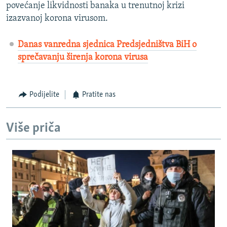
povećanje likvidnosti banaka u trenutnoj krizi
izazvanoj korona virusom.
Danas vanredna sjednica Predsjedništva BiH o
sprečavanju širenja korona virusa
Podijelite
Pratite nas
Više priča