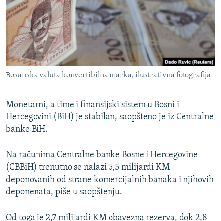
ISPRIČAJ MI
DNEVNO@RSE
SPECIJALI RSE
VIŠE OD NASLOVA
PRATITE NAS
Bosanska valuta konvertibilna marka, ilustrativna fotografija
GENOCID U SREBRENICI
POPLAVE I KLIZIŠTA U BIH 2024.
Monetarni, a time i finansijski sistem u Bosni i
TV LIBERTY
Hercegovini (BiH) je stabilan, saopšteno je iz Centralne
Sve RFE/RL stranice
banke BiH.
POST SCRIPTUM
MOJA EVROPA
Na računima Centralne banke Bosne i Hercegovine
(CBBiH) trenutno se nalazi 5,5 milijardi KM
TRI DECENIJE OD RATA U BIH
deponovanih od strane komercijalnih banaka i njihovih
SVE KARTE DEJTONA
deponenata, piše u saopštenju.
NASTANAK I RASPAD JUGOSLAVIJE
Od toga je 2,7 milijardi KM obavezna rezerva, dok 2,8