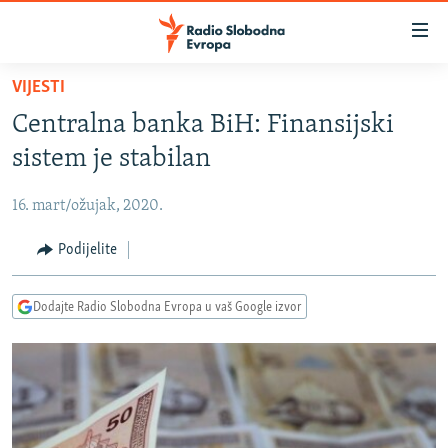
Dostupni
linkovi
Pređite
VIJESTI
na
VIJESTI
Centralna banka BiH: Finansijski
glavni
BOSNA I HERCEGOVINA
sadržaj
sistem je stabilan
SRBIJA
Pređite
na
16. mart/ožujak, 2020.
KOSOVO
glavnu
CRNA GORA
Podijelite
navigaciju
Pređite
VIZUELNO
na
Dodajte Radio Slobodna Evropa u vaš Google izvor
PODCASTI
VIDEO
pretragu
RAT U UKRAJINI
FOTOGALERIJE
KINA NA BALKANU
INFOGRAFIKE
RSE PRIČE IZ SVIJETA