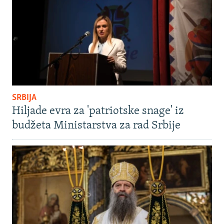
SRBIJA
Hiljade evra za 'patriotske snage' iz
budžeta Ministarstva za rad Srbije