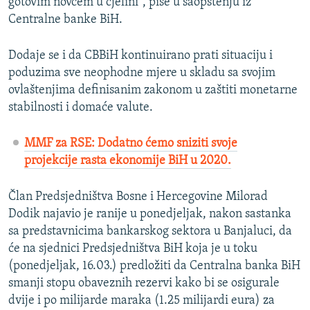
gotovim novcem u cjelini”, piše u saopštenju iz
Centralne banke BiH.
Dodaje se i da CBBiH kontinuirano prati situaciju i
poduzima sve neophodne mjere u skladu sa svojim
ovlaštenjima definisanim zakonom u zaštiti monetarne
stabilnosti i domaće valute.
MMF za RSE: Dodatno ćemo sniziti svoje
projekcije rasta ekonomije BiH u 2020.
Član Predsjedništva Bosne i Hercegovine Milorad
Dodik najavio je ranije u ponedjeljak, nakon sastanka
sa predstavnicima bankarskog sektora u Banjaluci, da
će na sjednici Predsjedništva BiH koja je u toku
(ponedjeljak, 16.03.) predložiti da Centralna banka BiH
smanji stopu obaveznih rezervi kako bi se osigurale
dvije i po milijarde maraka (1.25 milijardi eura) za