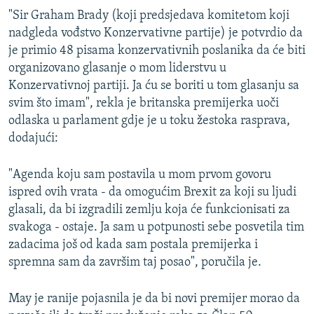
"Sir Graham Brady (koji predsjedava komitetom koji
nadgleda vođstvo Konzervativne partije) je potvrdio da
je primio 48 pisama konzervativnih poslanika da će biti
organizovano glasanje o mom liderstvu u
Konzervativnoj partiji. Ja ću se boriti u tom glasanju sa
svim što imam", rekla je britanska premijerka uoči
odlaska u parlament gdje je u toku žestoka rasprava,
dodajući:
"Agenda koju sam postavila u mom prvom govoru
ispred ovih vrata - da omogućim Brexit za koji su ljudi
glasali, da bi izgradili zemlju koja će funkcionisati za
svakoga - ostaje. Ja sam u potpunosti sebe posvetila tim
zadacima još od kada sam postala premijerka i
spremna sam da završim taj posao", poručila je.
May je ranije pojasnila je da bi novi premijer morao da