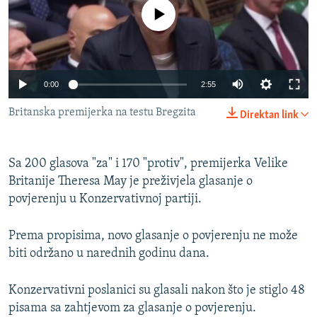
ISPRIČAJ MI
No media source currently available
DNEVNO@RSE
SPECIJALI RSE
0:00
2:55
VIŠE OD NASLOVA
PRATITE NAS
Britanska premijerka na testu Bregzita
GENOCID U SREBRENICI
Direktan link
POPLAVE I KLIZIŠTA U BIH 2024.
Sa 200 glasova "za" i 170 "protiv", premijerka Velike
TV LIBERTY
Sve RFE/RL stranice
Britanije Theresa May je preživjela glasanje o
POST SCRIPTUM
povjerenju u Konzervativnoj partiji.
MOJA EVROPA
Prema propisima, novo glasanje o povjerenju ne može
TRI DECENIJE OD RATA U BIH
biti održano u narednih godinu dana.
SVE KARTE DEJTONA
Konzervativni poslanici su glasali nakon što je stiglo 48
NASTANAK I RASPAD JUGOSLAVIJE
pisama sa zahtjevom za glasanje o povjerenju.