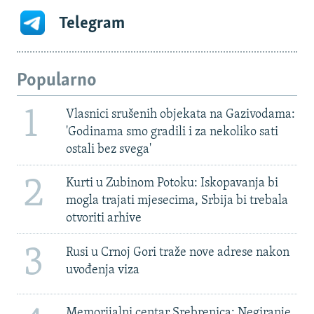
Telegram
Popularno
1
Vlasnici srušenih objekata na Gazivodama:
'Godinama smo gradili i za nekoliko sati
ostali bez svega'
2
Kurti u Zubinom Potoku: Iskopavanja bi
mogla trajati mjesecima, Srbija bi trebala
otvoriti arhive
3
Rusi u Crnoj Gori traže nove adrese nakon
uvođenja viza
Memorijalni centar Srebrenica: Negiranje