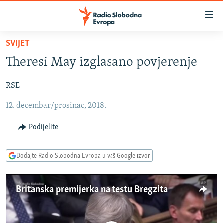
Dostupni
linkovi
Pređite
SVIJET
na
VIJESTI
Theresi May izglasano povjerenje
glavni
BOSNA I HERCEGOVINA
sadržaj
RSE
SRBIJA
Pređite
na
12. decembar/prosinac, 2018.
KOSOVO
glavnu
CRNA GORA
navigaciju
Podijelite
Pređite
VIZUELNO
na
Dodajte Radio Slobodna Evropa u vaš Google izvor
PODCASTI
VIDEO
pretragu
RAT U UKRAJINI
FOTOGALERIJE
Britanska premijerka na testu Bregzita
KINA NA BALKANU
INFOGRAFIKE
RSE PRIČE IZ SVIJETA