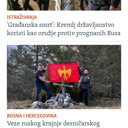
ISTRAŽIVANJA
'Građanska smrt': Kremlj državljanstvo
koristi kao oružje protiv prognanih Rusa
BOSNA I HERCEGOVINA
Veze ruskog krajnje desničarskog