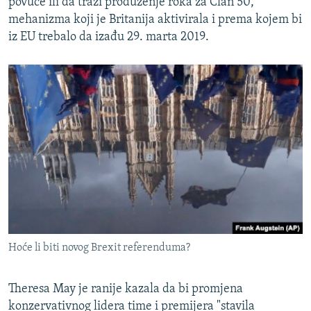
povuče ili da traži produženje roka za Član 50,
mehanizma koji je Britanija aktivirala i prema kojem bi
iz EU trebalo da izađu 29. marta 2019.
Hoće li biti novog Brexit referenduma?
Theresa May je ranije kazala da bi promjena
konzervativnog lidera time i premijera "stavila