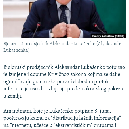
ISPRIČAJ MI
DNEVNO@RSE
SPECIJALI RSE
VIŠE OD NASLOVA
PRATITE NAS
Bjeloruski predsjednik Aleksandar Lukašenko (Alyaksandr
GENOCID U SREBRENICI
Lukashenka)
POPLAVE I KLIZIŠTA U BIH 2024.
Bjeloruski predsjednik Aleksandar Lukašenko potpisao
TV LIBERTY
Sve RFE/RL stranice
je izmjene i dopune Krivičnog zakona kojima se dalje
POST SCRIPTUM
ograničavaju građanska prava i slobodan protok
MOJA EVROPA
informacija usred suzbijanja prodemokratskog pokreta
u zemlji.
TRI DECENIJE OD RATA U BIH
SVE KARTE DEJTONA
Amandmani, koje je Lukašenko potpisao 8. juna,
pooštravaju kaznu za "distribuciju lažnih informacija"
NASTANAK I RASPAD JUGOSLAVIJE
na Internetu, učešće u "ekstremističkim" grupama i