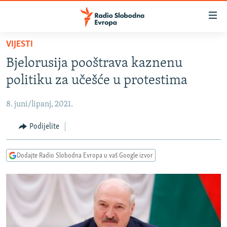
Dostupni
linkovi
Pređite
VIJESTI
na
VIJESTI
Bjelorusija pooštrava kaznenu
glavni
BOSNA I HERCEGOVINA
sadržaj
politiku za učešće u protestima
SRBIJA
Pređite
na
8. juni/lipanj, 2021.
KOSOVO
glavnu
CRNA GORA
Podijelite
navigaciju
Pređite
VIZUELNO
na
Dodajte Radio Slobodna Evropa u vaš Google izvor
PODCASTI
VIDEO
pretragu
RAT U UKRAJINI
FOTOGALERIJE
KINA NA BALKANU
INFOGRAFIKE
RSE PRIČE IZ SVIJETA