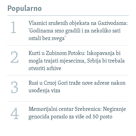
Popularno
1
Vlasnici srušenih objekata na Gazivodama:
'Godinama smo gradili i za nekoliko sati
ostali bez svega'
2
Kurti u Zubinom Potoku: Iskopavanja bi
mogla trajati mjesecima, Srbija bi trebala
otvoriti arhive
3
Rusi u Crnoj Gori traže nove adrese nakon
uvođenja viza
4
Memorijalni centar Srebrenica: Negiranje
genocida poraslo za više od 50 posto