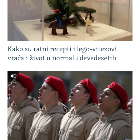
Kako su ratni recepti i lego-vitezovi
vraćali život u normalu devedesetih