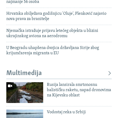
najmanje 56 osoba
Hrvatska obilježava godišnjicu 'Oluje', Plenković najavio
nova prava za branitelje
Njemačka istražuje prijavu letećeg objekta u blizini
ukrajinskog aviona na aerodromu
U Beogradu uhapšena dvojica državljana Sirije zbog
krijumčarenja migranta u EU
Multimedija
Rusija lansirala smrtonosnu
balističku raketu, napad dronovima
na Kijevsku oblast
Vodostaj reka u Srbiji