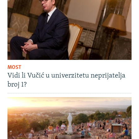
MOST
Vidi li Vučić u univerzitetu neprijatelja
broj 1?