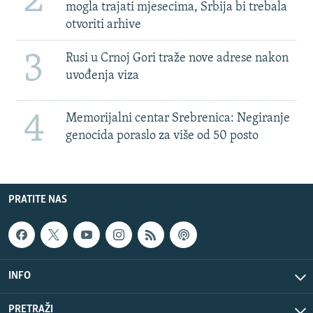
2
mogla trajati mjesecima, Srbija bi trebala
otvoriti arhive
3
Rusi u Crnoj Gori traže nove adrese nakon
uvođenja viza
4
Memorijalni centar Srebrenica: Negiranje
genocida poraslo za više od 50 posto
PRATITE NAS
INFO
PRETRAŽI