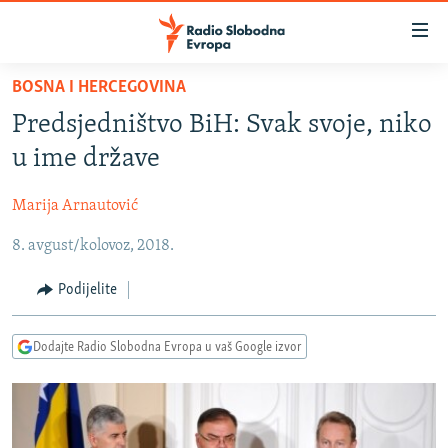
Dostupni
linkovi
Pređite
BOSNA I HERCEGOVINA
na
VIJESTI
Predsjedništvo BiH: Svak svoje, niko
glavni
BOSNA I HERCEGOVINA
sadržaj
u ime države
SRBIJA
Pređite
na
Marija Arnautović
KOSOVO
glavnu
8. avgust/kolovoz, 2018.
CRNA GORA
navigaciju
Pređite
VIZUELNO
Podijelite
na
PODCASTI
VIDEO
pretragu
Dodajte Radio Slobodna Evropa u vaš Google izvor
RAT U UKRAJINI
FOTOGALERIJE
KINA NA BALKANU
INFOGRAFIKE
RSE PRIČE IZ SVIJETA