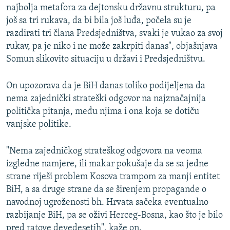
najbolja metafora za dejtonsku državnu strukturu, pa
još sa tri rukava, da bi bila još luđa, počela su je
razdirati tri člana Predsjedništva, svaki je vukao za svoj
rukav, pa je niko i ne može zakrpiti danas", objašnjava
Somun slikovito situaciju u državi i Predsjedništvu.
On upozorava da je BiH danas toliko podijeljena da
nema zajednički strateški odgovor na najznačajnija
politička pitanja, među njima i ona koja se dotiču
vanjske politike.
"Nema zajedničkog strateškog odgovora na veoma
izgledne namjere, ili makar pokušaje da se sa jedne
strane riješi problem Kosova trampom za manji entitet
BiH, a sa druge strane da se širenjem propagande o
navodnoj ugroženosti bh. Hrvata sačeka eventualno
razbijanje BiH, pa se oživi Herceg-Bosna, kao što je bilo
pred ratove devedesetih", kaže on.