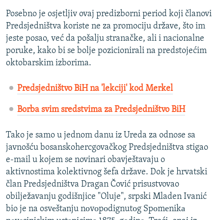
Posebno je osjetljiv ovaj predizborni period koji članovi
Predsjedništva koriste ne za promociju države, što im
jeste posao, već da pošalju stranačke, ali i nacionalne
poruke, kako bi se bolje pozicionirali na predstojećim
oktobarskim izborima.
Predsjedništvo BiH na 'lekciji' kod Merkel
Borba svim sredstvima za Predsjedništvo BiH
Tako je samo u jednom danu iz Ureda za odnose sa
javnošću bosanskohercgovačkog Predsjedništva stigao
e-mail u kojem se novinari obavještavaju o
aktivnostima kolektivnog šefa države. Dok je hrvatski
član Predsjedništva Dragan Čović prisustvovao
obilježavanju godišnjice "Oluje", srpski Mladen Ivanić
bio je na osvеštаnju nоvоpоdignutоg Spоmеnikа