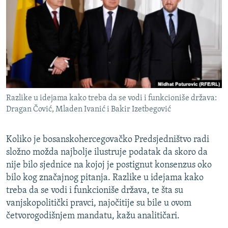
ISPRIČAJ MI
DNEVNO@RSE
SPECIJALI RSE
VIŠE OD NASLOVA
PRATITE NAS
GENOCID U SREBRENICI
Razlike u idejama kako treba da se vodi i funkcioniše država:
POPLAVE I KLIZIŠTA U BIH 2024.
Dragan Čović, Mladen Ivanić i Bakir Izetbegović
TV LIBERTY
Sve RFE/RL stranice
POST SCRIPTUM
Koliko je bosanskohercegovačko Predsjedništvo radi
složno možda najbolje ilustruje podatak da skoro da
MOJA EVROPA
nije bilo sjednice na kojoj je postignut konsenzus oko
TRI DECENIJE OD RATA U BIH
bilo kog značajnog pitanja. Razlike u idejama kako
treba da se vodi i funkcioniše država, te šta su
SVE KARTE DEJTONA
vanjskopolitički pravci, najočitije su bile u ovom
NASTANAK I RASPAD JUGOSLAVIJE
četvorogodišnjem mandatu, kažu analitičari.