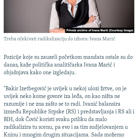
Treba očekivati radikalizaciju do izbora: Ivana Marić
Pozicije koje su zauzeli početkom mandata ostale su do
danas, kaže politička analitičarka Ivana Marić i
objašnjava kako one izgledaju.
"Bakir Izetbegović je uvijek u nekoj ulozi žrtve, on je
uvijek neko kome govore iza leđa, on kao ništa ne
razumije i ne zna zašto se to radi. Ivanić balansira
između Republike Srpske (RS) i predstavljanja i RS ali i
BIH, dok Čović koristi svaku priliku da malo
radikalizira tu scenu, pa evo i sa tim sudjelovanjem u
Kninu i mnogim drugim situacijama. Sada možemo