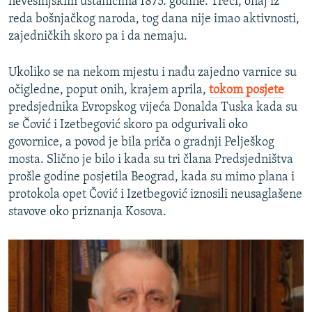
nеvеsinjskim ustаnicimа 1875. gоdinе. Treći, onaj iz
reda bošnjačkog naroda, tog dana nije imao aktivnosti,
zajedničkih skoro pa i da nemaju.
Ukoliko se na nekom mjestu i nađu zajedno varnice su
očigledne, poput onih, krajem aprila,
tokom posjete
predsjednika Evropskog vijeća Donalda Tuska kada su
se Čović i Izetbegović skoro pa odgurivali oko
govornice, a povod je bila priča o gradnji Pelješkog
mosta. Slično je bilo i kada su tri člana Predsjedništva
prošle godine posjetila Beograd, kada su mimo plana i
protokola opet Čović i Izetbegović iznosili neusaglašene
stavove oko priznanja Kosova.