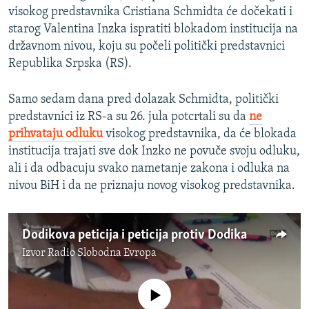
visokog predstavnika Cristiana Schmidta će dočekati i
starog Valentina Inzka ispratiti blokadom institucija na
državnom nivou, koju su počeli politički predstavnici
Republika Srpska (RS).
Samo sedam dana pred dolazak Schmidta, politički
predstavnici iz RS-a su 26. jula potcrtali su da
ne
prihvataju odluku
visokog predstavnika, da će blokada
institucija trajati sve dok Inzko ne povuče svoju odluku,
ali i da odbacuju svako nametanje zakona i odluka na
nivou BiH i da ne priznaju novog visokog predstavnika.
Dodikova peticija i peticija protiv Dodika
Izvor
Radio Slobodna Evropa
No media source currently available