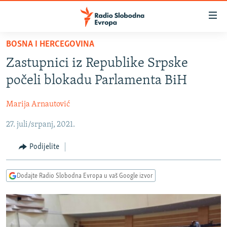
Dostupni
linkovi
Pređite
BOSNA I HERCEGOVINA
na
VIJESTI
Zastupnici iz Republike Srpske
glavni
BOSNA I HERCEGOVINA
sadržaj
počeli blokadu Parlamenta BiH
SRBIJA
Pređite
na
Marija Arnautović
KOSOVO
glavnu
27. juli/srpanj, 2021.
CRNA GORA
navigaciju
Pređite
VIZUELNO
Podijelite
na
PODCASTI
VIDEO
pretragu
Dodajte Radio Slobodna Evropa u vaš Google izvor
RAT U UKRAJINI
FOTOGALERIJE
KINA NA BALKANU
INFOGRAFIKE
RSE PRIČE IZ SVIJETA