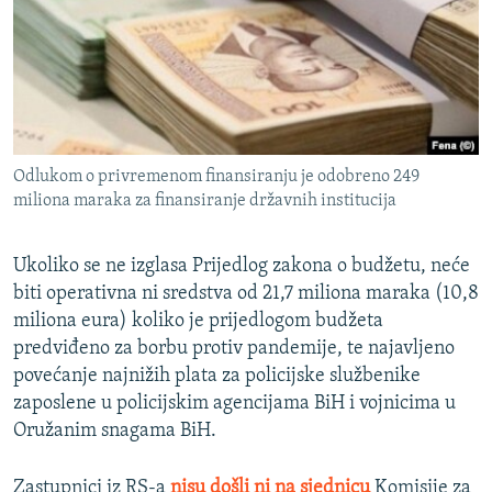
Odlukom o privremenom finansiranju je odobreno 249
miliona maraka za finansiranje državnih institucija
Ukoliko se ne izglasa Prijedlog zakona o budžetu, neće
biti operativna ni sredstva od 21,7 miliona maraka (10,8
miliona eura) koliko je prijedlogom budžeta
predviđeno za borbu protiv pandemije, te najavljeno
povećanje najnižih plata za policijske službenike
zaposlene u policijskim agencijama BiH i vojnicima u
Oružanim snagama BiH.
Zastupnici iz RS-a
nisu došli ni na sjednicu
Komisije za