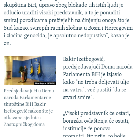
skupština BiH, upravo zbog blokade tih istih ljudi je
odlučio uraditi visoki predstavnik, a to je ponuditi
smiraj porodicama preživjelih na činjenju onoga što je
Sud kazao, svirepih ratnih zločina u Bosni i Hercegovini
i zločina genocida, je apsolutno nedopustivo“, kazao je
on.
Bakir Izetbegović,
predsjedavajući Doma naroda
Parlamenta BiH je izjavio
kako "ne treba doljevati ulje
na vatru", već pustiti "da se
Predsjedavajući u Domu
stvari smire".
naroda Parlamentarne
skupštine BiH Bakir
Izetbegović nakon što je
„Visoki predstavnik će ostati,
otkazana sjednica
bonnska ovlaštenja će ostati,
Zastupničkog doma
institucije će ponovo
proraditi, što prije, to bolje.