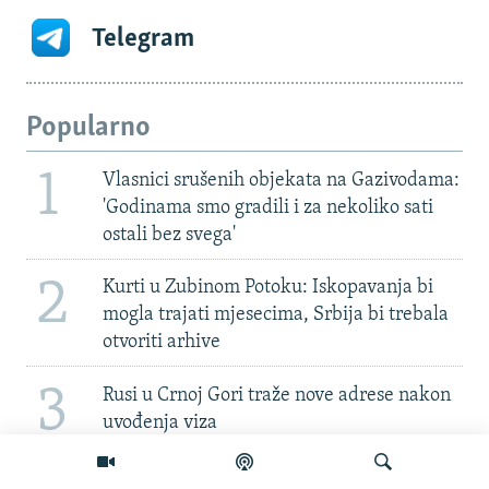
Telegram
Popularno
1
Vlasnici srušenih objekata na Gazivodama:
'Godinama smo gradili i za nekoliko sati
ostali bez svega'
2
Kurti u Zubinom Potoku: Iskopavanja bi
mogla trajati mjesecima, Srbija bi trebala
otvoriti arhive
3
Rusi u Crnoj Gori traže nove adrese nakon
uvođenja viza