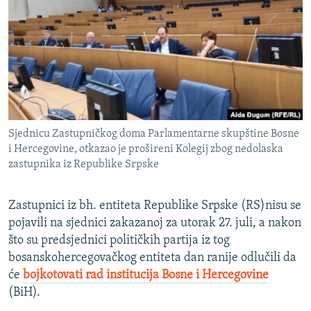
ISPRIČAJ MI
DNEVNO@RSE
SPECIJALI RSE
VIŠE OD NASLOVA
PRATITE NAS
GENOCID U SREBRENICI
Sjednicu Zastupničkog doma Parlamentarne skupštine Bosne
POPLAVE I KLIZIŠTA U BIH 2024.
i Hercegovine, otkazao je prošireni Kolegij zbog nedolaska
TV LIBERTY
Sve RFE/RL stranice
zastupnika iz Republike Srpske
POST SCRIPTUM
Zastupnici iz bh. entiteta Republike Srpske (RS)nisu se
MOJA EVROPA
pojavili na sjednici zakazanoj za utorak 27. juli, a nakon
TRI DECENIJE OD RATA U BIH
što su predsjednici političkih partija iz tog
bosanskohercegovačkog entiteta dan ranije odlučili da
SVE KARTE DEJTONA
će
bojkotovati rad institucija Bosne i Hercegovine
NASTANAK I RASPAD JUGOSLAVIJE
(BiH).