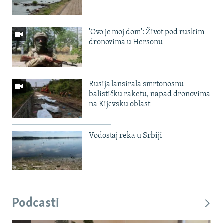
'Ovo je moj dom': Život pod ruskim
dronovima u Hersonu
Rusija lansirala smrtonosnu
balističku raketu, napad dronovima
na Kijevsku oblast
Vodostaj reka u Srbiji
Podcasti