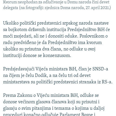
Kvorum neophodan za odlučivanje u Domu naroda čini devet
delegata (na fotografiji: sjednica Doma naroda, 27. april 2021.)
Ukoliko politički predstavnici srpskog naroda nastave
sa bojkotom državnih institucija Predsjedništvo BiH će
moći zasjedati, ali ne i donositi oduke. Poslovnikom o
radu predviđeno je da Predsjedništvo ima kvorum
ukoliko su prisutna dva člana, no odluke u ovoj
instituciji donose se konsenzusom.
Predsjedavajući Vijeća ministara BiH, član je SNSD-a
na čijem je čelu Dodik, a na čelu tri od devet
ministarstava su politički predstavnici stranaka iz RS-a.
Prema Zakonu o Vijeću ministara BiH, odluke se
donose većinom glasova članova koji su prisutni i
glasaju o svim pitanjima i temama o kojima u daljoj
proceduri konačno odlučuje Parlament Bosne i