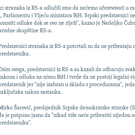
ci stranaka iz RS-a odlučili smo da nećemo učestvovati u r
, Parlamentu i Vijeću ministara BiH. Srpski predstavnici n
onositi odluke dok se ovo ne riješi", kazao je Nedeljko Čubr
arodne skupštine RS-a.
Predstavnici stranaka iz RS-a potcrtali su da ne prihvataju
predstavnika.
Osim ovoga, predstavnici iz RS-a su kazali da odbacuju sv
zakona i odluka na nivou BiH i tvrde da ne postoji legalni vi
predstavnik jer "nije izabran u skladu s procedurama", jeda
zaključaka nakon sastanka.
Mirko Šarović, predsjednik Srpske demokratske stranke (S
da je potpuno jasno da "nikad više neće prihvatiti nijednu 
predstavnika".