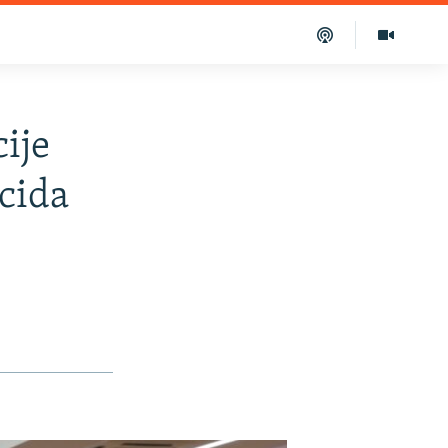
cije
cida