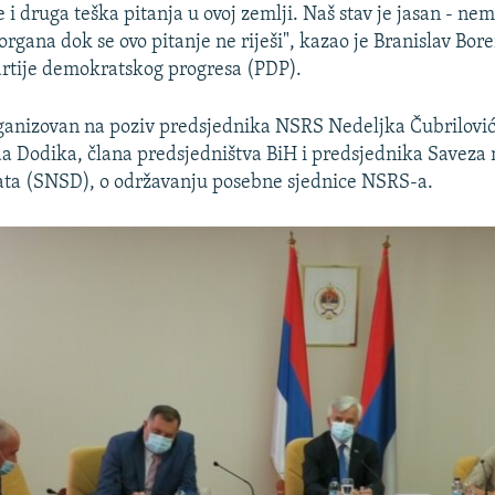
 se i druga teška pitanja u ovoj zemlji. Naš stav je jasan - ne
rgana dok se ovo pitanje ne riješi", kazao je Branislav Bore
rtije demokratskog progresa (PDP).
ganizovan na poziv predsjednika NSRS Nedeljka Čubrilović
a Dodika, člana predsjedništva BiH i predsjednika Saveza 
ata (SNSD), o održavanju posebne sjednice NSRS-a.