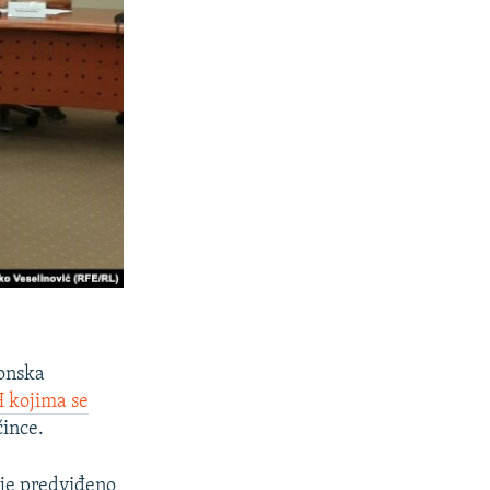
Bonska
 kojima se
čince.
o je predviđeno