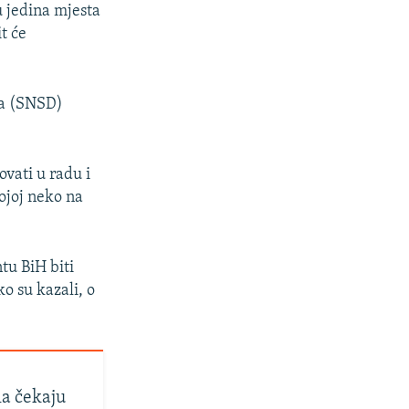
 jedina mjesta
t će
ta (SNSD)
ovati u radu i
ojoj neko na
tu BiH biti
o su kazali, o
a čekaju