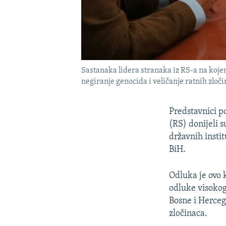
Sastanaka lidera stranaka iz RS-a na koj
negiranje genocida i veličanje ratnih zloči
Predstavnici p
(RS) donijeli s
državnih insti
BiH.
Odluka je ovo k
odluke visoko
Bosne i Herceg
zločinaca.