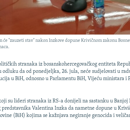
em će "zauzeti stav" nakon Inzkove dopune Krivičnom zakonu Bosne
naca.
olitičkih stranaka iz bosanskohercegovačkog entiteta Repu
u odluku da od ponedjeljka, 26. jula, neće sudjelovati u rad
tucija u BiH, odnosno u Parlamentu BiH, Vijeću ministara i 
oji su lideri stranaka iz RS-a donijeli na sastanku u Banjoj
g predstavnika Valentina Inzka da nametne dopune u Kriv
ovine (BiH) kojima se kažnjava negiranje genocida i veliča