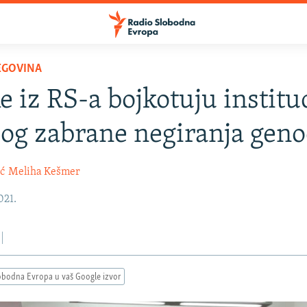
EGOVINA
e iz RS-a bojkotuju institu
og zabrane negiranja geno
ić
Meliha Kešmer
021.
obodna Evropa u vaš Google izvor