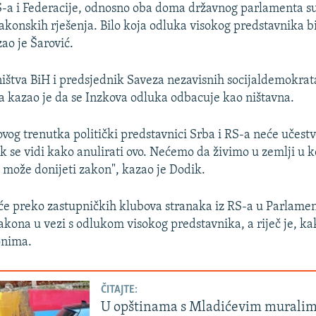
-a i Federacije, odnosno oba doma državnog parlamenta su
akonskih rješenja. Bilo koja odluka visokog predstavnika bi
ao je Šarović.
ištva BiH i predsjednik Saveza nezavisnih socijaldemokra
 kazao je da se Inzkova odluka odbacuje kao ništavna.
vog trenutka politički predstavnici Srba i RS-a neće učestv
k se vidi kako anulirati ovo. Nećemo da živimo u zemlji u k
može donijeti zakon", kazao je Dodik.
 će preko zastupničkih klubova stranaka iz RS-a u Parlamen
kona u vezi s odlukom visokog predstavnika, a riječ je, kak
onima.
ČITAJTE:
U opštinama s Mladićevim muralim