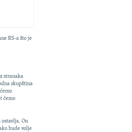
ane RS-a što je
iz stranaka
rodna skupština
a ćemo
at ćemo
 ostavlja. On
i ako bude volje