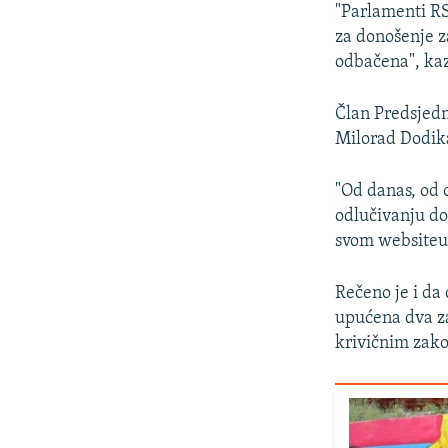
"Parlamenti RS
za donošenje z
odbačena", kaz
Član Predsjedn
Milorad Dodika
"Od danas, od o
odlučivanju do
svom websiteu 
Rečeno je i da
upućena dva za
krivičnim zak