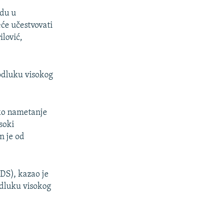
adu u
eće učestvovati
ilović,
 odluku visokog
ako nametanje
soki
n je od
DS), kazao je
odluku visokog