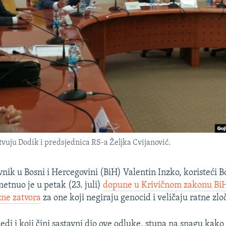
vuju Dodik i predsjednica RS-a Željka Cvijanović.
vnik u Bosni i Hercegovini (BiH) Valentin Inzko, koristeći 
metnuo je u petak (23. juli)
dopune u Krivičnom zakonu BiH
zne zatvora
za one koji negiraju genocid i veličaju ratne zlo
jedi i koji čini sastavni dio ove odluke, stupa na snagu kak