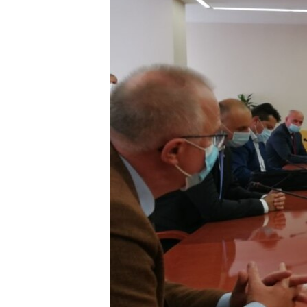
ISPRIČAJ MI
DNEVNO@RSE
SPECIJALI RSE
VIŠE OD NASLOVA
GENOCID U SREBRENICI
POPLAVE I KLIZIŠTA U BIH 2024.
TV LIBERTY
POST SCRIPTUM
MOJA EVROPA
TRI DECENIJE OD RATA U BIH
SVE KARTE DEJTONA
NASTANAK I RASPAD JUGOSLAVIJE