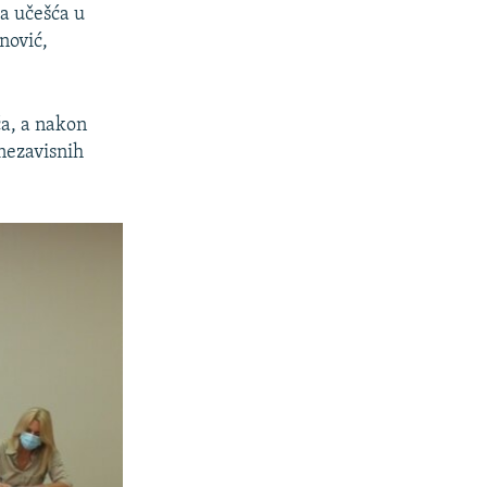
ma učešća u
nović,
a, a nakon
nezavisnih