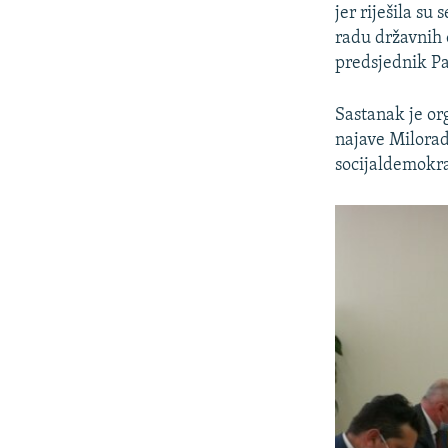
jer riješila su
radu državnih o
predsjednik Pa
Sastanak je or
najave Milorad
socijaldemokr