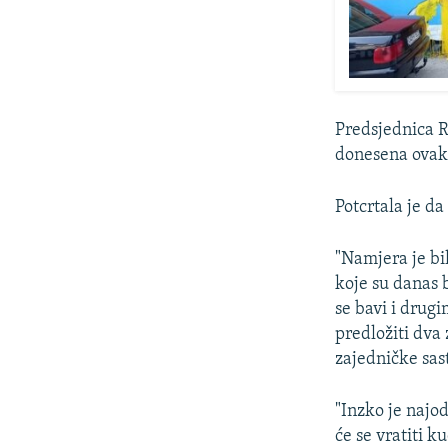
Predsjednica R
donesena ovak
Potcrtala je d
"Namjera je bi
koje su danas 
se bavi i drug
predložiti dva
zajedničke sas
"Inzko je najod
će se vratiti k