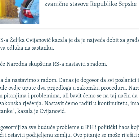
zvanične stavove Republike Srpske
S-a Željka Cvijanović kazala je da je najveća dobit za građ
va odluka na sastanku.
a će Narodna skupština RS-a nastaviti s radom.
la da nastavimo s radom. Danas je dogovor da svi poslanici 
bile ovdje upute dva prijedloga u zakonsku proceduru. Na
im pitanjima i problemima, ali bavit ćemo se na taj način d
 zakonska rješenja. Nastavit ćemo raditi u kontinuitetu, im
tanke", kazala je Cvijanović.
govorniji za sve buduće probleme u BiH i politički haos koji
ući i ostaviti podijeljenu zemlju. Ovo pitanje se može riješit