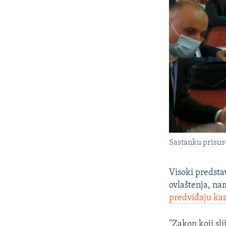
Sastanku prisust
Visoki predsta
ovlaštenja, na
predviđaju ka
"Zakon koji sli