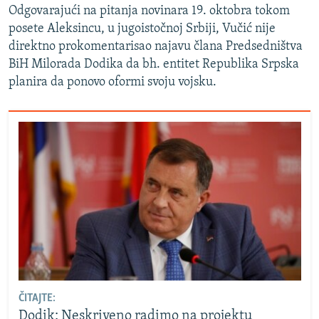
Odgovarajući na pitanja novinara 19. oktobra tokom
posete Aleksincu, u jugoistočnoj Srbiji, Vučić nije
direktno prokomentarisao najavu člana Predsedništva
BiH Milorada Dodika da bh. entitet Republika Srpska
planira da ponovo oformi svoju vojsku.
ČITAJTE:
Dodik: Neskriveno radimo na projektu