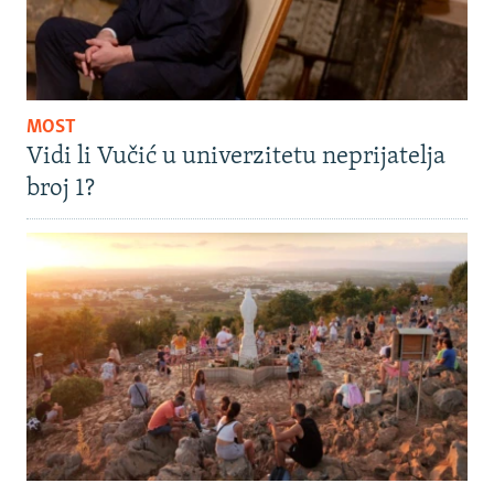
MOST
Vidi li Vučić u univerzitetu neprijatelja
broj 1?