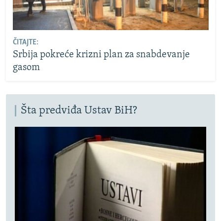
ČITAJTE:
Srbija pokreće krizni plan za snabdevanje
gasom
Šta predviđa Ustav BiH?