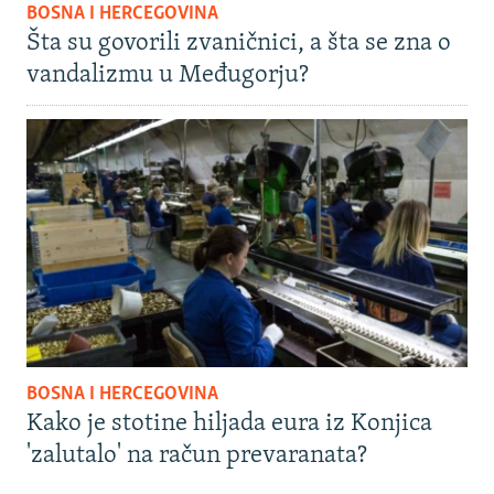
BOSNA I HERCEGOVINA
Šta su govorili zvaničnici, a šta se zna o
vandalizmu u Međugorju?
BOSNA I HERCEGOVINA
Kako je stotine hiljada eura iz Konjica
'zalutalo' na račun prevaranata?