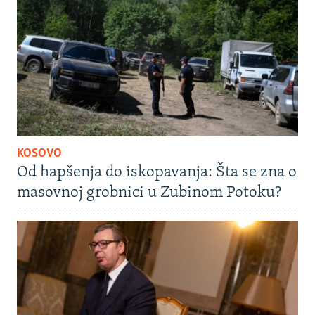
KOSOVO
Od hapšenja do iskopavanja: Šta se zna o
masovnoj grobnici u Zubinom Potoku?