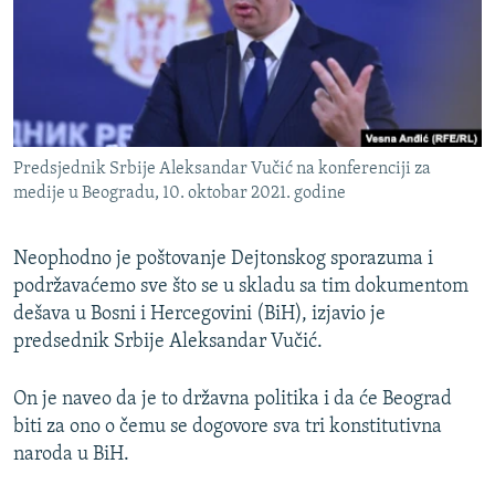
ISPRIČAJ MI
DNEVNO@RSE
SPECIJALI RSE
VIŠE OD NASLOVA
PRATITE NAS
Predsjednik Srbije Aleksandar Vučić na konferenciji za
GENOCID U SREBRENICI
medije u Beogradu, 10. oktobar 2021. godine
POPLAVE I KLIZIŠTA U BIH 2024.
Neophodno je poštovanje Dejtonskog sporazuma i
TV LIBERTY
Sve RFE/RL stranice
podržavaćemo sve što se u skladu sa tim dokumentom
POST SCRIPTUM
dešava u Bosni i Hercegovini (BiH), izjavio je
MOJA EVROPA
predsednik Srbije Aleksandar Vučić.
TRI DECENIJE OD RATA U BIH
On je naveo da je to državna politika i da će Beograd
SVE KARTE DEJTONA
biti za
ono
o čemu se dogovore sva tri konstitutivna
naroda u BiH.
NASTANAK I RASPAD JUGOSLAVIJE