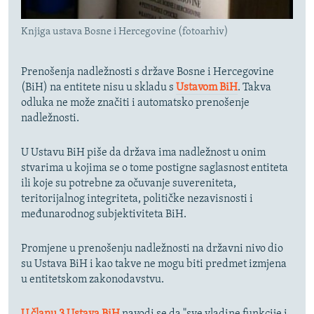
Knjiga ustava Bosne i Hercegovine (fotoarhiv)
Prenošenja nadležnosti s države Bosne i Hercegovine
(BiH) na entitete nisu u skladu s
Ustavom BiH
. Takva
odluka ne može značiti i automatsko prenošenje
nadležnosti.
U Ustavu BiH piše da država ima nadležnost u onim
stvarima u kojima se o tome postigne saglasnost entiteta
ili koje su potrebne za očuvanje suvereniteta,
teritorijalnog integriteta, političke nezavisnosti i
međunarodnog subjektiviteta BiH.
Promjene u prenošenju nadležnosti na državni nivo dio
su Ustava BiH i kao takve ne mogu biti predmet izmjena
u entitetskom zakonodavstvu.