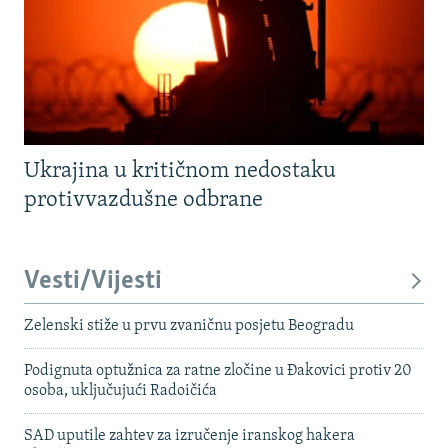
Ukrajina u kritičnom nedostaku
protivvazdušne odbrane
Vesti/Vijesti
Zelenski stiže u prvu zvaničnu posjetu Beogradu
Podignuta optužnica za ratne zločine u Đakovici protiv 20
osoba, uključujući Radoičića
SAD uputile zahtev za izručenje iranskog hakera