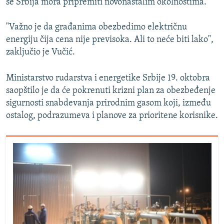
se Srbija mora pripremiti novonastalim okolnostima.
"Važno je da građanima obezbedimo električnu
energiju čija cena nije previsoka. Ali to neće biti lako",
zaključio je Vučić.
Ministarstvo rudarstva i energetike Srbije 19. oktobra
saopštilo je da će pokrenuti krizni plan za obezbeđenje
sigurnosti snabdevanja prirodnim gasom koji, između
ostalog, podrazumeva i planove za prioritene korisnike.