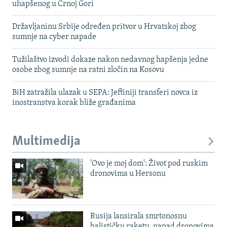
uhapšenog u Crnoj Gori
Državljaninu Srbije određen pritvor u Hrvatskoj zbog
sumnje na cyber napade
Tužilaštvo izvodi dokaze nakon nedavnog hapšenja jedne
osobe zbog sumnje na ratni zločin na Kosovu
BiH zatražila ulazak u SEPA: Jeftiniji transferi novca iz
inostranstva korak bliže građanima
Multimedija
'Ovo je moj dom': Život pod ruskim
dronovima u Hersonu
Rusija lansirala smrtonosnu
balističku raketu, napad dronovima