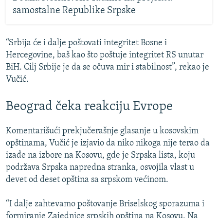
samostalne Republike Srpske
“Srbija će i dalje poštovati integritet Bosne i
Hercegovine, baš kao što poštuje integritet RS unutar
BiH. Cilj Srbije je da se očuva mir i stabilnost”, rekao je
Vučić.
Beograd čeka reakciju Evrope
Komentarišući prekjučerašnje glasanje u kosovskim
opštinama,
Vučić je
izjavio da niko nikoga nije terao da
izađe na izbore na Kosovu, gde je Srpska lista, koju
podržava Srpska napredna stranka, osvojila vlast u
devet od deset opština sa srpskom većinom.
“I dalje zahtevamo poštovanje Briselskog sporazuma i
formiranje Zajednice srpskih opština na Kosovu. Na