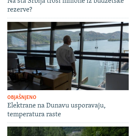
Na šta Srbija troši milione iz budžetske
rezerve?
OBJAŠNJENO
Elektrane na Dunavu usporavaju,
temperatura raste