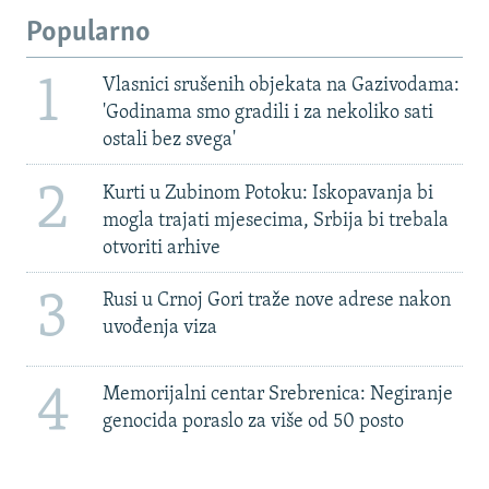
Popularno
1
Vlasnici srušenih objekata na Gazivodama:
'Godinama smo gradili i za nekoliko sati
ostali bez svega'
2
Kurti u Zubinom Potoku: Iskopavanja bi
mogla trajati mjesecima, Srbija bi trebala
otvoriti arhive
3
Rusi u Crnoj Gori traže nove adrese nakon
uvođenja viza
4
Memorijalni centar Srebrenica: Negiranje
genocida poraslo za više od 50 posto