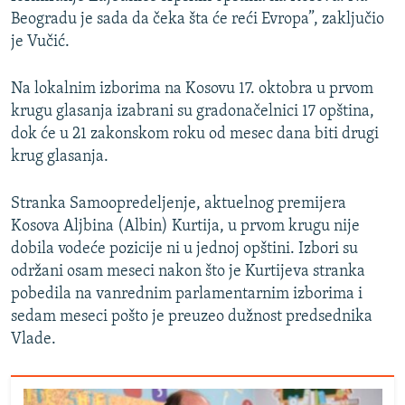
Beogradu je sada da čeka šta će reći Evropa”, zaključio
je Vučić.
Na lokalnim izborima na Kosovu 17. oktobra u prvom
krugu glasanja izabrani su gradonačelnici 17 opština,
dok će u 21 zakonskom roku od mesec dana biti drugi
krug glasanja.
Stranka Samoopredeljenje, aktuelnog premijera
Kosova Aljbina (Albin) Kurtija, u prvom krugu nije
dobila vodeće pozicije ni u jednoj opštini. Izbori su
održani osam meseci nakon što je Kurtijeva stranka
pobedila na vanrednim parlamentarnim izborima i
sedam meseci pošto je preuzeo dužnost predsednika
Vlade.