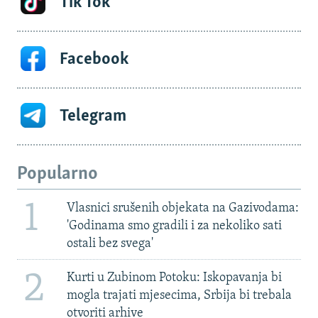
Tik Tok
Facebook
Telegram
Popularno
1
Vlasnici srušenih objekata na Gazivodama:
'Godinama smo gradili i za nekoliko sati
ostali bez svega'
2
Kurti u Zubinom Potoku: Iskopavanja bi
mogla trajati mjesecima, Srbija bi trebala
otvoriti arhive