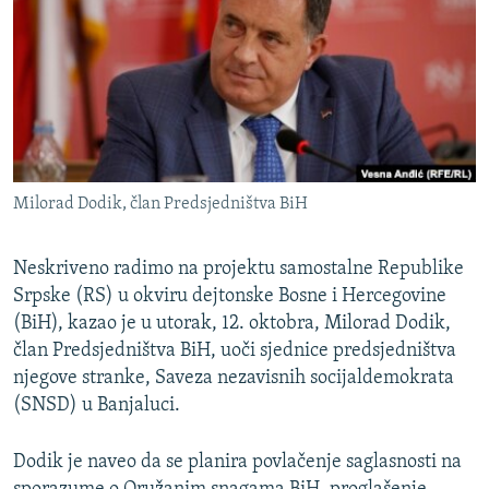
ISPRIČAJ MI
DNEVNO@RSE
SPECIJALI RSE
VIŠE OD NASLOVA
PRATITE NAS
GENOCID U SREBRENICI
Milorad Dodik, član Predsjedništva BiH
POPLAVE I KLIZIŠTA U BIH 2024.
TV LIBERTY
Sve RFE/RL stranice
Neskriveno radimo na projektu samostalne Republike
Srpske (RS) u okviru dejtonske Bosne i Hercegovine
POST SCRIPTUM
(BiH), kazao je u utorak, 12. oktobra, Milorad Dodik,
MOJA EVROPA
član Predsjedništva BiH, uoči sjednice predsjedništva
TRI DECENIJE OD RATA U BIH
njegove stranke, Saveza nezavisnih socijaldemokrata
(SNSD) u Banjaluci.
SVE KARTE DEJTONA
NASTANAK I RASPAD JUGOSLAVIJE
Dodik je naveo da se planira povlačenje saglasnosti na