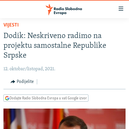
Dostupni
linkovi
Pređite
VIJESTI
na
VIJESTI
Dodik: Neskriveno radimo na
glavni
BOSNA I HERCEGOVINA
sadržaj
projektu samostalne Republike
SRBIJA
Pređite
Srpske
na
KOSOVO
glavnu
12. oktobar/listopad, 2021.
CRNA GORA
navigaciju
Pređite
Podijelite
VIZUELNO
na
PODCASTI
VIDEO
pretragu
Dodajte Radio Slobodna Evropa u vaš Google izvor
RAT U UKRAJINI
FOTOGALERIJE
KINA NA BALKANU
INFOGRAFIKE
RSE PRIČE IZ SVIJETA