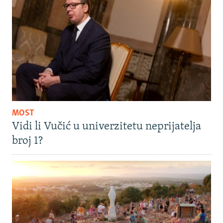
MOST
Vidi li Vučić u univerzitetu neprijatelja
broj 1?