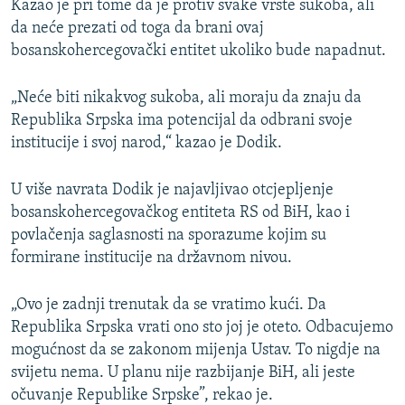
Kazao je pri tome da je protiv svake vrste sukoba, ali
da neće prezati od toga da brani ovaj
bosanskohercegovački entitet ukoliko bude napadnut.
„Neće biti nikakvog sukoba, ali moraju da znaju da
Republika Srpska ima potencijal da odbrani svoje
institucije i svoj narod,“ kazao je Dodik.
U više navrata Dodik je najavljivao otcjepljenje
bosanskohercegovačkog entiteta RS od BiH, kao i
povlačenja saglasnosti na sporazume kojim su
formirane institucije na državnom nivou.
„Ovo je zadnji trenutak da se vratimo kući. Da
Republika Srpska vrati ono sto joj je oteto. Odbacujemo
mogućnost da se zakonom mijenja Ustav. To nigdje na
svijetu nema. U planu nije razbijanje BiH, ali jeste
očuvanje Republike Srpske”, rekao je.