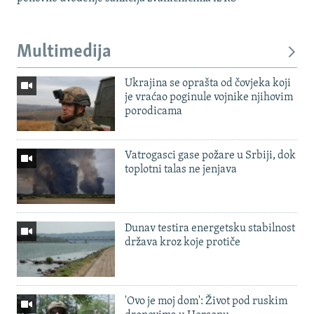
Multimedija
Ukrajina se oprašta od čovjeka koji
je vraćao poginule vojnike njihovim
porodicama
Vatrogasci gase požare u Srbiji, dok
toplotni talas ne jenjava
Dunav testira energetsku stabilnost
država kroz koje protiče
'Ovo je moj dom': Život pod ruskim