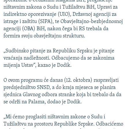
sporazume o Oružanim snagama BiH, proglašenje
ništavnim zakona o Sudu i Tužilaštvu BiH, Upravi za
indirektno oporezivanje (UIO), Državnoj agenciji za
istrage i zaštitu (SIPA), te Obavještajno-bezbjednosnoj
agenciji (OBA) BiH, nakon čega bi RS trebala da
formira svoju obavještajnu strukturu.
„Sudbinsko pitanje za Republiku Srpsku je pitanje
vraćanja nadležnosti. Odbacujemo da se zakonima
mijenja Ustav“, kazao je Dodik.
O ovom programu će danas (12. oktobra) raspravljati
predsjedništvo SNSD, a do kraja mjeseca se planira
sjednica Glavnog odbora stranke koja bi trebalo da da
se održi na Palama, dodao je Dodik.
„Mi ćemo proglasiti ništavnim zakone o Sudu i
Tužilaštvu na prostoru Republike Srpske. Odbacićemo