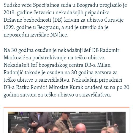
Sudsko veće Specijalnog suda u Beogradu proglasilo je
2019. godine četvoricu nekadašnjih pripadnika
Državne bezbednosti (DB) krivim za ubistvo Ćuruvije
1999. godine u Beogradu, a sud je utvrdio da je
neposredni izvršilac NN lice.
Na 30 godina osuđen je nekadašnji šef DB Radomir
Marković za podstrekivanje na teško ubistvo.
Nekadašnji šef beogradskog centra DB-a Milan
Radonjić takođe je osuđen na 30 godina zatvora za
teško ubistvo u saizvršilaštvu. Nekadašnji pripadnici
DB-a Ratko Romić i Miroslav Kurak osuđeni su na po 20
godina zatvora za teško ubistvo u saizvršilaštvu.