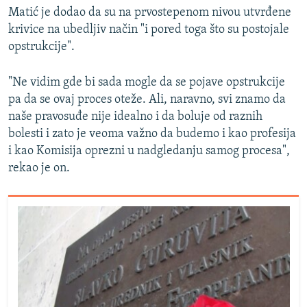
Matić je dodao da su na prvostepenom nivou utvrđene
krivice na ubedljiv način "i pored toga što su postojale
opstrukcije".
"Ne vidim gde bi sada mogle da se pojave opstrukcije
pa da se ovaj proces oteže. Ali, naravno, svi znamo da
naše pravosuđe nije idealno i da boluje od raznih
bolesti i zato je veoma važno da budemo i kao profesija
i kao Komisija oprezni u nadgledanju samog procesa",
rekao je on.