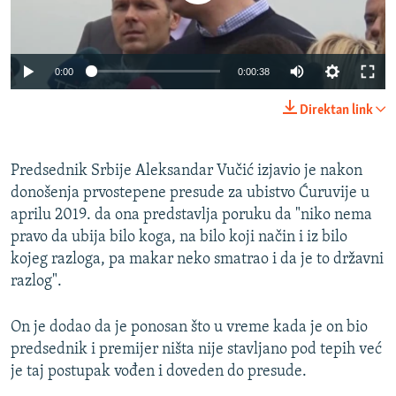
0:00
0:00:38
Direktan link
Predsednik Srbije Aleksandar Vučić izjavio je nakon
donošenja prvostepene presude za ubistvo Ćuruvije u
aprilu 2019. da ona predstavlja poruku da "niko nema
pravo da ubija bilo koga, na bilo koji način i iz bilo
kojeg razloga, pa makar neko smatrao i da je to državni
razlog".
On je dodao da je ponosan što u vreme kada je on bio
predsednik i premijer ništa nije stavljano pod tepih već
je taj postupak vođen i doveden do presude.