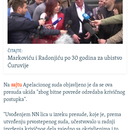
ČITAJTE:
Markoviću i Radonjiću po 30 godina za ubistvo
Ćuruvije
Na
sajtu
Apelacionog suda objavljeno je da se ova
presuda ukida "zbog bitne povrede odredaba krivičnog
postupka".
"Uvođenjem NN lica u izreku presude, koje je, prema
utvrđenju prvostepenog suda, učestvovalo u radnji
izvršenja krivičnog dela zajedno sa okrivljenima i to