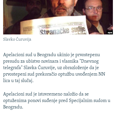
ISPRIČAJ MI
DNEVNO@RSE
SPECIJALI RSE
VIŠE OD NASLOVA
PRATITE NAS
Slavko Ćuruvija
GENOCID U SREBRENICI
POPLAVE I KLIZIŠTA U BIH 2024.
Apelacioni sud u Beogradu ukinio je prvostepenu
TV LIBERTY
presudu za ubistvo novinara i vlasnika "Dnevnog
Sve RFE/RL stranice
telegrafa" Slavka Ćuruvije, uz obrazloženje da je
POST SCRIPTUM
prvostepeni sud prekoračio optužbu uvođenjem NN
MOJA EVROPA
lica u taj slučaj.
TRI DECENIJE OD RATA U BIH
Apelacioni sud je istovremeno naložio da se
SVE KARTE DEJTONA
optuženima ponovi suđenje pred Specijalnim sudom u
Beogradu.
NASTANAK I RASPAD JUGOSLAVIJE