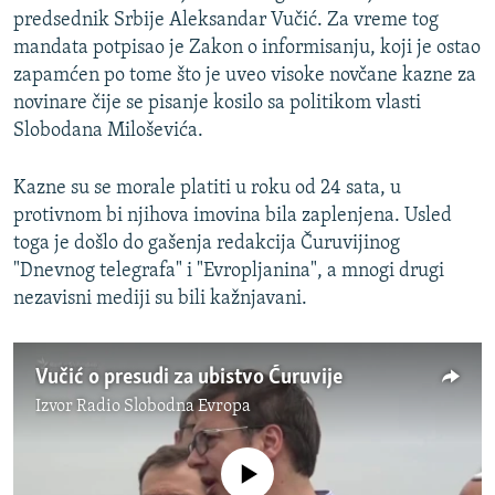
predsednik Srbije Aleksandar Vučić. Za vreme tog
mandata potpisao je Zakon o informisanju, koji je ostao
zapamćen po tome što je uveo visoke novčane kazne za
novinare čije se pisanje kosilo sa politikom vlasti
Slobodana Miloševića.
Kazne su se morale platiti u roku od 24 sata, u
protivnom bi njihova imovina bila zaplenjena. Usled
toga je došlo do gašenja redakcija Čuruvijinog
"Dnevnog telegrafa" i "Evropljanina", a mnogi drugi
nezavisni mediji su bili kažnjavani.
Vučić o presudi za ubistvo Ćuruvije
Izvor
Radio Slobodna Evropa
No media source currently available