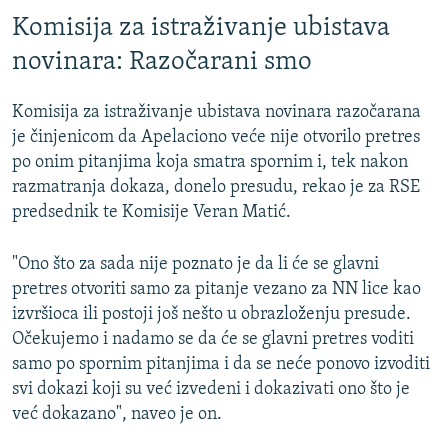
Komisija za istraživanje ubistava
novinara: Razočarani smo
Komisija za istraživanje ubistava novinara razočarana
je činjenicom da Apelaciono veće nije otvorilo pretres
po onim pitanjima koja smatra spornim i, tek nakon
razmatranja dokaza, donelo presudu, rekao je za RSE
predsednik te Komisije Veran Matić.
"Ono što za sada nije poznato je da li će se glavni
pretres otvoriti samo za pitanje vezano za NN lice kao
izvršioca ili postoji još nešto u obrazloženju presude.
Očekujemo i nadamo se da će se glavni pretres voditi
samo po spornim pitanjima i da se neće ponovo izvoditi
svi dokazi koji su već izvedeni i dokazivati ono što je
već dokazano", naveo je on.