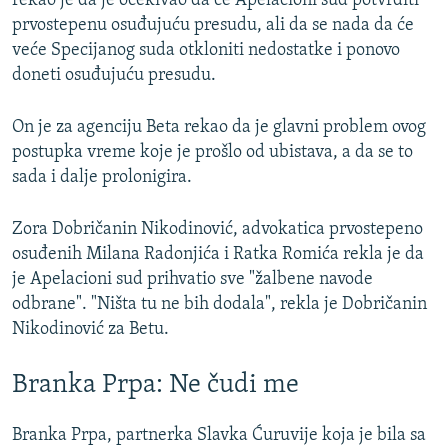
rekao je da je očekivao da će Apelacioni sud potvrditi
prvostepenu osuđujuću presudu, ali da se nada da će
veće Specijanog suda otkloniti nedostatke i ponovo
doneti osuđujuću presudu.
On je za agenciju Beta rekao da je glavni problem ovog
postupka vreme koje je prošlo od ubistava, a da se to
sada i dalje prolonigira.
Zora Dobričanin Nikodinović, advokatica prvostepeno
osuđenih Milana Radonjića i Ratka Romića rekla je da
je Apelacioni sud prihvatio sve "žalbene navode
odbrane". "Ništa tu ne bih dodala", rekla je Dobričanin
Nikodinović za Betu.
Branka Prpa: Ne čudi me
Branka Prpa, partnerka Slavka Ćuruvije koja je bila sa