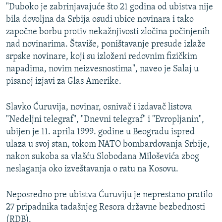
"Duboko je zabrinjavajuće što 21 godina od ubistva nije
bila dovoljna da Srbija osudi ubice novinara i tako
započne borbu protiv nekažnjivosti zločina počinjenih
nad novinarima. Štaviše, poništavanje presude izlaže
srpske novinare, koji su izloženi redovnim fizičkim
napadima, novim neizvesnostima", naveo je Salaj u
pisanoj izjavi za Glas Amerike.
Slavko Ćuruvija, novinar, osnivač i izdavač listova
"Nedeljni telegraf", "Dnevni telegraf" i "Evropljanin",
ubijen je 11. aprila 1999. godine u Beogradu ispred
ulaza u svoj stan, tokom NATO bombardovanja Srbije,
nakon sukoba sa vlašću Slobodana Miloševića zbog
neslaganja oko izveštavanja o ratu na Kosovu.
Neposredno pre ubistva Ćuruviju je neprestano pratilo
27 pripadnika tadašnjeg Resora državne bezbednosti
(RDB).