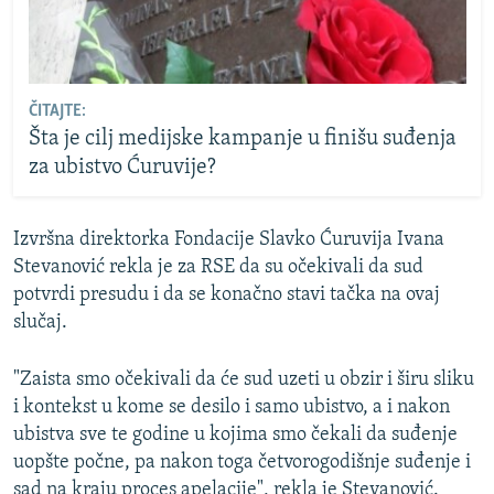
ČITAJTE:
Šta je cilj medijske kampanje u finišu suđenja
za ubistvo Ćuruvije?
Izvršna direktorka Fondacije Slavko Ćuruvija Ivana
Stevanović rekla je za RSE da su očekivali da sud
potvrdi presudu i da se konačno stavi tačka na ovaj
slučaj.
"Zaista smo očekivali da će sud uzeti u obzir i širu sliku
i kontekst u kome se desilo i samo ubistvo, a i nakon
ubistva sve te godine u kojima smo čekali da suđenje
uopšte počne, pa nakon toga četvorogodišnje suđenje i
sad na kraju proces apelacije", rekla je Stevanović.