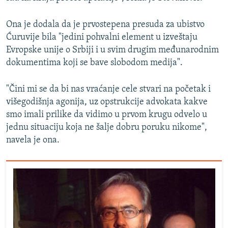
Ona je dodala da je prvostepena presuda za ubistvo
Ćuruvije bila "jedini pohvalni element u izveštaju
Evropske unije o Srbiji i u svim drugim međunarodnim
dokumentima koji se bave slobodom medija".
"Čini mi se da bi nas vraćanje cele stvari na početak i
višegodišnja agonija, uz opstrukcije advokata kakve
smo imali prilike da vidimo u prvom krugu odvelo u
jednu situaciju koja ne šalje dobru poruku nikome",
navela je ona.