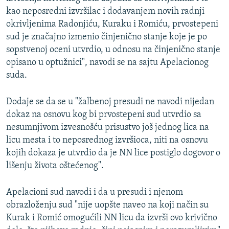
kao neposredni izvršilac i dodavanjem novih radnji
okrivljenima Radonjiću, Kuraku i Romiću, prvostepeni
sud je značajno izmenio činjenično stanje koje je po
sopstvenoj oceni utvrdio, u odnosu na činjenično stanje
opisano u optužnici", navodi se na sajtu Apelacionog
suda.
Dodaje se da se u "žalbenoj presudi ne navodi nijedan
dokaz na osnovu kog bi prvostepeni sud utvrdio sa
nesumnjivom izvesnošću prisustvo još jednog lica na
licu mesta i to neposrednog izvršioca, niti na osnovu
kojih dokaza je utvrdio da je NN lice postiglo dogovor o
lišenju života oštećenog".
Apelacioni sud navodi i da u presudi i njenom
obrazloženju sud "nije uopšte naveo na koji način su
Kurak i Romić omogućili NN licu da izvrši ovo krivično