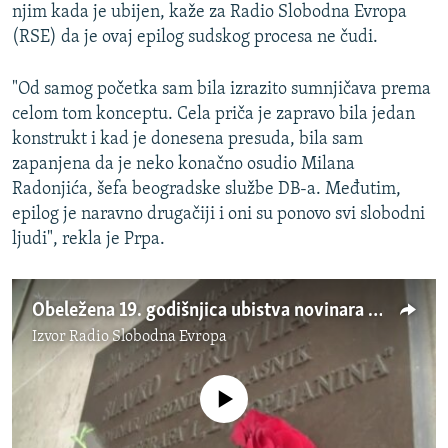
njim kada je ubijen, kaže za Radio Slobodna Evropa
(RSE) da je ovaj epilog sudskog procesa ne čudi.
"Od samog početka sam bila izrazito sumnjičava prema
celom tom konceptu. Cela priča je zapravo bila jedan
konstrukt i kad je donesena presuda, bila sam
zapanjena da je neko konačno osudio Milana
Radonjića, šefa beogradske službe DB-a. Međutim,
epilog je naravno drugačiji i oni su ponovo svi slobodni
ljudi", rekla je Prpa.
Obeležena 19. godišnjica ubistva novinara Slavka Ćuruvije
Izvor
Radio Slobodna Evropa
No media source currently available