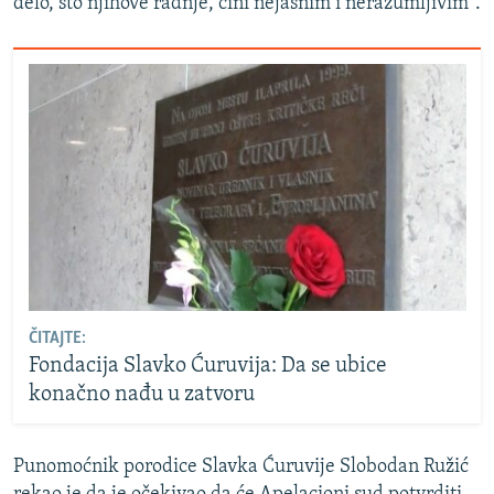
delo, što njihove radnje, čini nejasnim i nerazumljivim".
ČITAJTE:
Fondacija Slavko Ćuruvija: Da se ubice
konačno nađu u zatvoru
Punomoćnik porodice Slavka Ćuruvije Slobodan Ružić