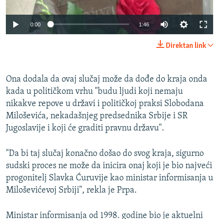
0:00
1:46
Direktan link
Ona dodala da ovaj slučaj može da dođe do kraja onda
kada u političkom vrhu "budu ljudi koji nemaju
nikakve repove u državi i političkoj praksi Slobodana
Miloševića, nekadašnjeg predsednika Srbije i SR
Jugoslavije i koji će graditi pravnu državu".
"Da bi taj slučaj konačno došao do svog kraja, sigurno
sudski proces ne može da inicira onaj koji je bio najveći
progonitelj Slavka Ćuruvije kao ministar informisanja u
Miloševićevoj Srbiji", rekla je Prpa.
Ministar informisanja od 1998. godine bio je aktuelni