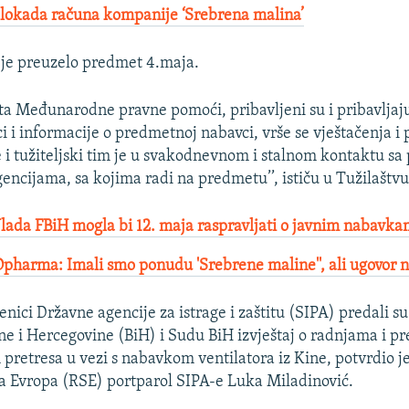
lokada računa kompanije ‘Srebrena malina’
 je preuzelo predmet 4.maja.
uta Međunarodne pravne pomoći, pribavljeni su i pribavljaju
i i informacije o predmetnoj nabavci, vrše se vještačenja i 
i tužiteljski tim je u svakodnevnom i stalnom kontaktu sa p
encijama, sa kojima radi na predmetu’’, ističu u Tužilaštvu
ada FBiH mogla bi 12. maja raspravljati o javnim nabavk
harma: Imali smo ponudu 'Srebrene maline'', ali ugovor ni
benici Državne agencije za istrage i zaštitu (SIPA) predali su
ne i Hercegovine (BiH) i Sudu BiH izvještaj o radnjama i p
pretresa u vezi s nabavkom ventilatora iz Kine, potvrdio je
 Evropa (RSE) portparol SIPA-e Luka Miladinović.