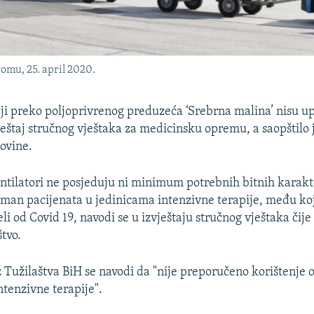
omu, 25. april 2020.
ji preko poljoprivrenog preduzeća ‘Srebrna malina’ nisu up
ještaj stručnog vještaka za medicinsku opremu, a saopštilo 
ovine.
entilatori ne posjeduju ni minimum potrebnih bitnih karakt
man pacijenata u jedinicama intenzivne terapije, među ko
eli od Covid 19, navodi se u izvještaju stručnog vještaka čije
tvo.
z Tužilaštva BiH se navodi da "nije preporučeno korištenje o
ntenzivne terapije".