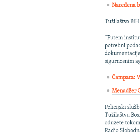
Naređena b
Tužilaštvo BiH
‘’Putem instit
potrebni podac
dokumentacije 
sigurnosnim ag
Čampara: Vl
Menadžer Op
Policijski služ
Tužilaštvu Bos
oduzete tokom 
Radio Slobodna