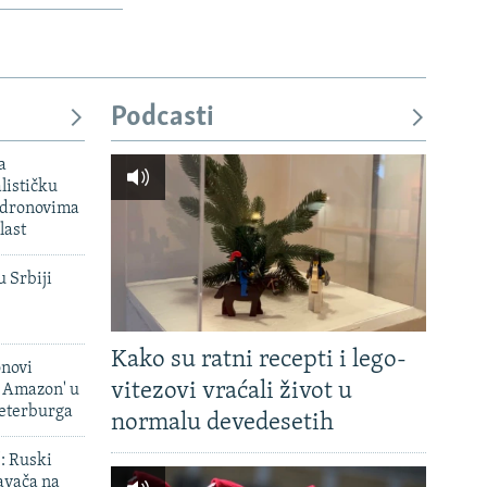
Podcasti
a
lističku
 dronovima
last
u Srbiji
Kako su ratni recepti i lego-
onovi
vitezovi vraćali život u
i Amazon' u
Peterburga
normalu devedesetih
': Ruski
avača na