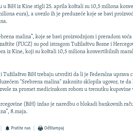
su u BiH iz Kine stigli 25. aprila koštali su 10,5 miliona konv
iliona eura), a uvezlo ih je preduzeće koje se bavi proizvo
na.
brena malina”, koje se bavi proizvodnjom i preradom voća 
 zaštite (FUCZ) su pod istragom Tužilaštvu Bosne i Hercego
ra iz Kine, koji su koštali 10,5 miliona konvertibilnih mara
 i Tužilaštvo BiH trebaju utvrditi da li je Federalna uprava c
uzećem "Srebrena malina" zakonito sklopila ugovor, te da l
ozvole za promet medicinskom robom u trenutku kupovine v
rcegovine (BiH) izdao je naredbu o blokadi bankovnih rač
na”, 8.maja.
Pratite nas
Odštampaj