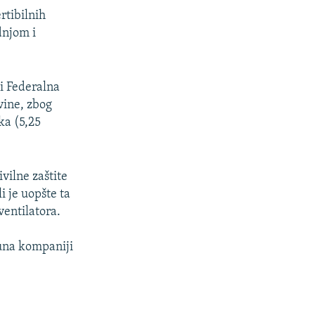
ertibilnih
dnjom i
i Federalna
vine, zbog
ka (5,25
ivilne zaštite
i je uopšte ta
entilatora.
una kompaniji