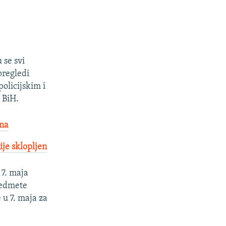
 se svi
pregledi
olicijskim i
 BiH.
ama
je sklopljen
 7. maja
redmete
 u 7. maja za