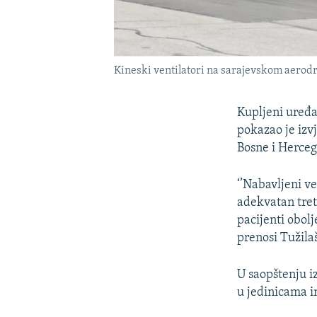
Kineski ventilatori na sarajevskom aerodr
Kupljeni uređa
pokazao je izv
Bosne i Herceg
‘’Nabavljeni v
adekvatan tret
pacijenti obolj
prenosi Tužilaš
U saopštenju i
u jedinicama i