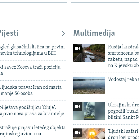
ijesti
Multimedija
zgled glasačkih listića na prvim
Rusija lansiral
 novim tehnologijama u BiH
smrtonosnu ba
raketu, napad
na Kijevsku ob
 savez Kosova traži poziciju
ka
Vodostaj reka 
 ljudska prava: Iran od marta
jmanje 56 osoba
Ukrajinski dr
ilježava godišnjicu 'Oluje',
pogodili 'rusk
ajavio nova prava za branitelje
blizini Sankt 
tražuje prijavu letećeg objekta
'Ljudski safari
krajinskog aviona na
dron lovi prod