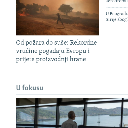
aerodromu
U Beogradu
Sirije zbog
Od požara do suše: Rekordne
vrućine pogađaju Evropu i
prijete proizvodnji hrane
U fokusu