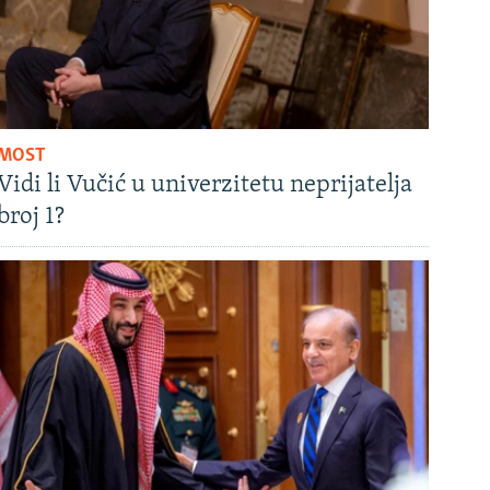
MOST
Vidi li Vučić u univerzitetu neprijatelja
broj 1?