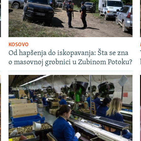
KOSOVO
Od hapšenja do iskopavanja: Šta se zna
o masovnoj grobnici u Zubinom Potoku?