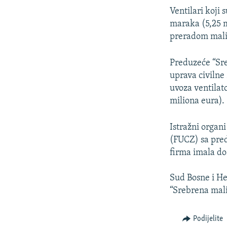
Ventilari koji 
maraka (5,25 m
preradom mali
Preduzeće “Sre
uprava civilne
uvoza ventilato
miliona eura).
Istražni organi
(FUCZ) sa pred
firma imala d
Sud Bosne i He
“Srebrena mali
Podijelite