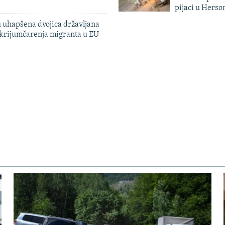
pijaci u Herso
 uhapšena dvojica državljana
 krijumčarenja migranta u EU