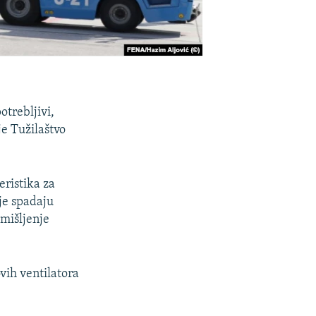
otrebljivi,
je Tužilaštvo
eristika za
je spadaju
 mišljenje
vih ventilatora