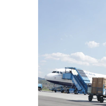
ISPRIČAJ MI
DNEVNO@RSE
SPECIJALI RSE
VIŠE OD NASLOVA
GENOCID U SREBRENICI
POPLAVE I KLIZIŠTA U BIH 2024.
TV LIBERTY
POST SCRIPTUM
MOJA EVROPA
TRI DECENIJE OD RATA U BIH
SVE KARTE DEJTONA
NASTANAK I RASPAD JUGOSLAVIJE