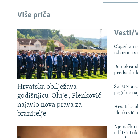
Više priča
Vesti/V
Objavljen i
izborima s
Demokratski
predsedni
Hrvatska obilježava
Šef UN-a za
pogubio na
godišnjicu 'Oluje', Plenković
najavio nova prava za
Hrvatska ob
branitelje
Plenković n
Njemačka is
u blizini u