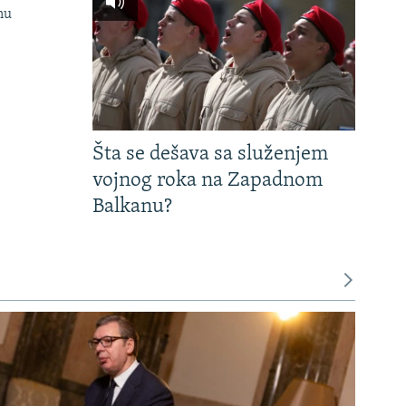
nu
Šta se dešava sa služenjem
vojnog roka na Zapadnom
Balkanu?