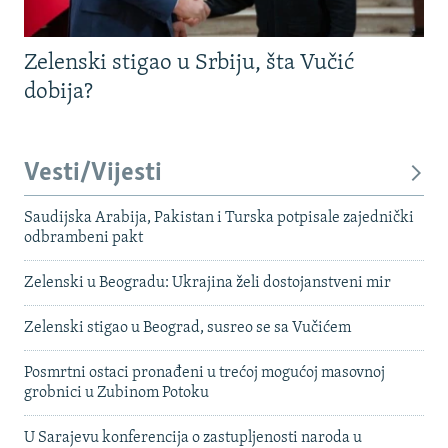
Zelenski stigao u Srbiju, šta Vučić
dobija?
Vesti/Vijesti
Saudijska Arabija, Pakistan i Turska potpisale zajednički
odbrambeni pakt
Zelenski u Beogradu: Ukrajina želi dostojanstveni mir
Zelenski stigao u Beograd, susreo se sa Vučićem
Posmrtni ostaci pronađeni u trećoj mogućoj masovnoj
grobnici u Zubinom Potoku
U Sarajevu konferencija o zastupljenosti naroda u