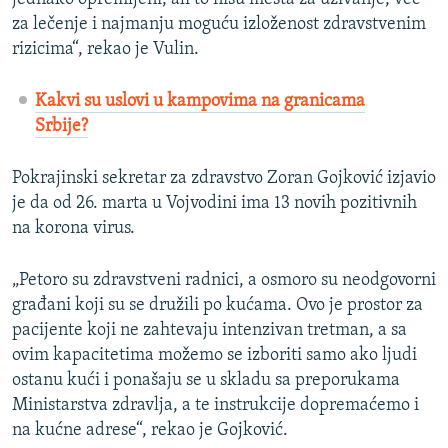
za lečenje i najmanju moguću izloženost zdravstvenim
rizicima“, rekao je Vulin.
Kakvi su uslovi u kampovima na granicama
Srbije?
Pokrajinski sekretar za zdravstvo Zoran Gojković izjavio
je da od 26. marta u Vojvodini ima 13 novih pozitivnih
na korona virus.
„Petoro su zdravstveni radnici, a osmoro su neodgovorni
građani koji su se družili po kućama. Ovo je prostor za
pacijente koji ne zahtevaju intenzivan tretman, a sa
ovim kapacitetima možemo se izboriti samo ako ljudi
ostanu kući i ponašaju se u skladu sa preporukama
Ministarstva zdravlja, a te instrukcije dopremaćemo i
na kućne adrese“, rekao je Gojković.