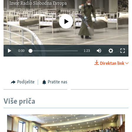
Izvor
Radio Slobodna Evropa
No media source currently available
Auto
0:00
1:23
270p
Direktan link
360p
Auto
270p
360p
404p
404p
Podijelite
Pratite nas
1080p
1080p
Više priča