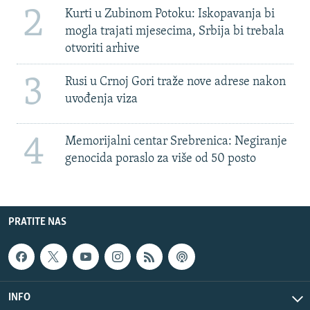
2
Kurti u Zubinom Potoku: Iskopavanja bi
mogla trajati mjesecima, Srbija bi trebala
otvoriti arhive
3
Rusi u Crnoj Gori traže nove adrese nakon
uvođenja viza
4
Memorijalni centar Srebrenica: Negiranje
genocida poraslo za više od 50 posto
PRATITE NAS
INFO