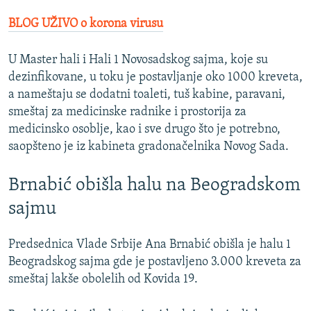
BLOG UŽIVO o korona virusu
U Master hali i Hali 1 Novosadskog sajma, koje su
dezinfikovane, u toku je postavljanje oko 1000 kreveta,
a nameštaju se dodatni toaleti, tuš kabine, paravani,
smeštaj za medicinske radnike i prostorija za
medicinsko osoblje, kao i sve drugo što je potrebno,
saopšteno je iz kabineta gradonačelnika Novog Sada.
Brnabić obišla halu na Beogradskom
sajmu
Predsednica Vlade Srbije Ana Brnabić obišla je halu 1
Beogradskog sajma gde je postavljeno 3.000 kreveta za
smeštaj lakše obolelih od Kovida 19.