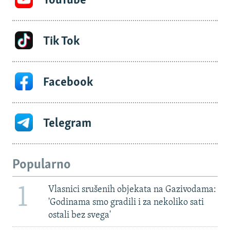
YouTube
Tik Tok
Facebook
Telegram
Popularno
1
Vlasnici srušenih objekata na Gazivodama:
'Godinama smo gradili i za nekoliko sati
ostali bez svega'