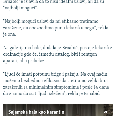
Brnabić je izjavila da to nisu idealni uslovi, ali da su
"najbolji mogući".
"Najbolji mogući uslovi da mi efikasno tretiramo
zaražene, da obezbedimo punu lekarsku negu", rekla
je ona.
Na galerijama hale, dodala je Brnabić, postoje lekarske
ordinacije gde će, između ostalog, biti i rentgen
aparati, ali i psiholozi.
"Ljudi će imati potpunu brigu i pažnju. Na ovaj način
možemo bezbedno i efikasno da tretiramo veliki broj
zaraženih sa minimalnim simptomima i posle 14 dana
da znamo da su ti ljudi izlečeni", rekla je Brnabić.
Sajamska hala kao karantin