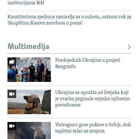
institucijama BiH
Konstitutivna sjednica nastavlja se u subotu, ustavni rok za
Skupštinu Kosova završava u ponoć
Multimedija
Predsjednik Ukrajine u posjeti
Beogradu
Ukrajina se oprašta od čovjeka koji
je vraćao poginule vojnike njihovim
porodicama
Vatrogasci gase požare u Srbiji, dok
toplotni talas ne jenjava