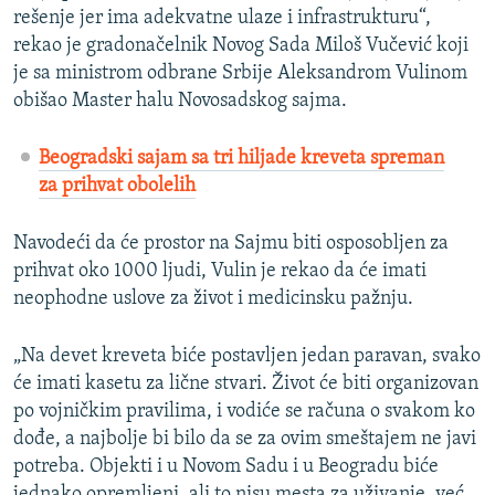
rešenje jer ima adekvatne ulaze i infrastrukturu“,
rekao je gradonačelnik Novog Sada Miloš Vučević koji
je sa ministrom odbrane Srbije Aleksandrom Vulinom
obišao Master halu Novosadskog sajma.
Beogradski sajam sa tri hiljade kreveta spreman
za prihvat obolelih
Navodeći da će prostor na Sajmu biti osposobljen za
prihvat oko 1000 ljudi, Vulin je rekao da će imati
neophodne uslove za život i medicinsku pažnju.
„Na devet kreveta biće postavljen jedan paravan, svako
će imati kasetu za lične stvari. Život će biti organizovan
po vojničkim pravilima, i vodiće se računa o svakom ko
dođe, a najbolje bi bilo da se za ovim smeštajem ne javi
potreba. Objekti i u Novom Sadu i u Beogradu biće
jednako opremljeni, ali to nisu mesta za uživanje, već