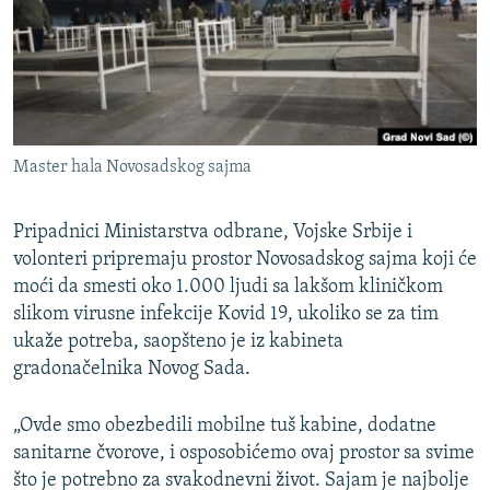
ISPRIČAJ MI
DNEVNO@RSE
SPECIJALI RSE
VIŠE OD NASLOVA
PRATITE NAS
Master hala Novosadskog sajma
GENOCID U SREBRENICI
POPLAVE I KLIZIŠTA U BIH 2024.
Pripadnici Ministarstva odbrane, Vojske Srbije i
TV LIBERTY
volonteri pripremaju prostor Novosadskog sajma koji će
Sve RFE/RL stranice
moći da smesti oko 1.000 ljudi sa lakšom kliničkom
POST SCRIPTUM
slikom virusne infekcije Kovid 19, ukoliko se za tim
MOJA EVROPA
ukaže potreba, saopšteno je iz kabineta
gradonačelnika Novog Sada.
TRI DECENIJE OD RATA U BIH
SVE KARTE DEJTONA
„Ovde smo obezbedili mobilne tuš kabine, dodatne
sanitarne čvorove, i osposobićemo ovaj prostor sa svime
NASTANAK I RASPAD JUGOSLAVIJE
što je potrebno za svakodnevni život. Sajam je najbolje