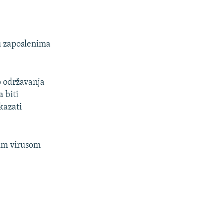
đu zaposlenima
o održavanja
a biti
kazati
vim virusom