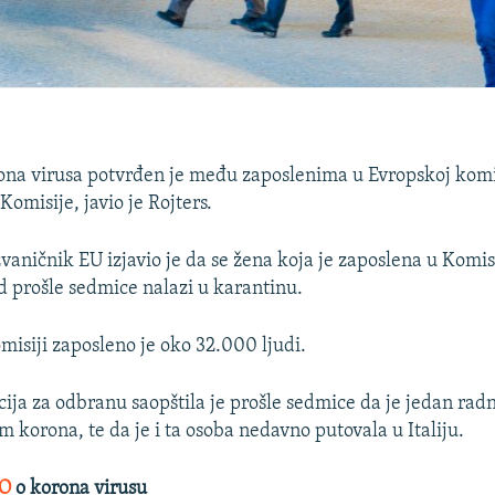
rona virusa potvrđen je među zaposlenima u Evropskoj komis
Komisije, javio je Rojters.
ničnik EU izjavio je da se žena koja je zaposlena u Komisij
 od prošle sedmice nalazi u karantinu.
misiji zaposleno je oko 32.000 ljudi.
ija za odbranu saopštila je prošle sedmice da je jedan radni
 korona, te da je i ta osoba nedavno putovala u Italiju.
O
o korona virusu