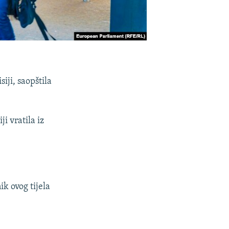
iji, saopštila
i vratila iz
k ovog tijela