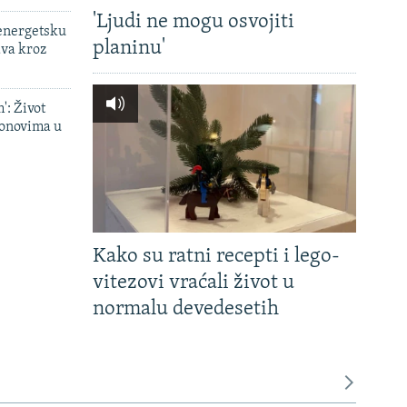
'Ljudi ne mogu osvojiti
 energetsku
planinu'
ava kroz
': Život
onovima u
Kako su ratni recepti i lego-
vitezovi vraćali život u
normalu devedesetih