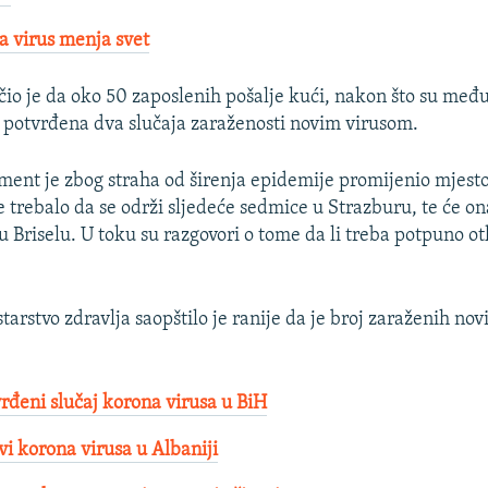
 virus menja svet
čio je da oko 50 zaposlenih pošalje kući, nakon što su me
i potvrđena dva slučaja zaraženosti novim virusom.
ment je zbog straha od širenja epidemije promijenio mjest
e trebalo da se održi sljedeće sedmice u Strazburu, te će on
u Briselu. U toku su razgovori o tome da li treba potpuno ot
tarstvo zdravlja saopštilo je ranije da je broj zaraženih no
vrđeni slučaj korona virusa u BiH
vi korona virusa u Albaniji