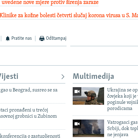
 uvedene nove mjere protiv širenja zaraze
Klinike za kožne bolesti četvrti slučaj korona virusa u S. M
Pratite nas
Odštampaj
ijesti
Multimedija
igao u Beograd, susreo se sa
Ukrajina se op
čovjeka koji je
poginule vojni
porodicama
taci pronađeni u trećoj
sovnoj grobnici u Zubinom
Vatrogasci gas
Srbiji, dok topl
ne jenjava
konferencija o zastupljenosti