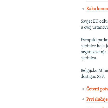
Kako korona
Savjet EU odlu
u ovoj ustanov
Evropski parla
sjednice koja j
organizovanja 
sjednicu.
Belgijsko Minis
dostigao 239.
Četvrti pot
Prvi slučaje