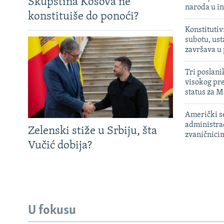
Skupština Kosova ne
naroda u in
konstituiše do ponoći?
Konstitutiv
subotu, ust
završava u
Tri poslani
visokog pr
status za M
Američki s
administra
Zelenski stiže u Srbiju, šta
zvaničnici
Vučić dobija?
U fokusu