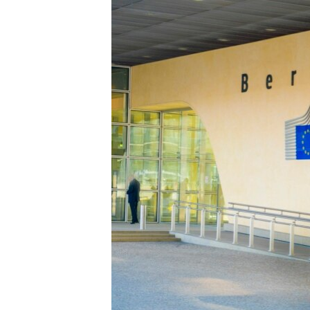
ISPRIČAJ MI
DNEVNO@RSE
SPECIJALI RSE
VIŠE OD NASLOVA
GENOCID U SREBRENICI
POPLAVE I KLIZIŠTA U BIH 2024.
TV LIBERTY
POST SCRIPTUM
MOJA EVROPA
TRI DECENIJE OD RATA U BIH
SVE KARTE DEJTONA
NASTANAK I RASPAD JUGOSLAVIJE