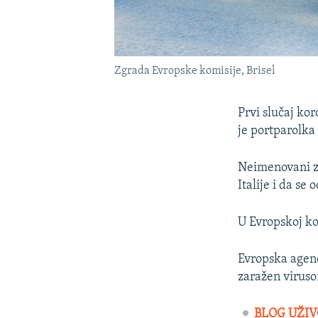
Zgrada Evropske komisije, Brisel
Prvi slučaj ko
je portparolka 
Neimenovani zva
Italije i da se
U Evropskoj ko
Evropska agenc
zaražen virusom
BLOG UŽIV