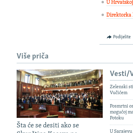
U Hrvatskoj
Direktorka 
Podijelite
Više priča
Vesti/V
Zelenski st
Vučićem
Posmrtni os
mogućoj ma
Potoku
Šta će se desiti ako se
U Sarajevu 