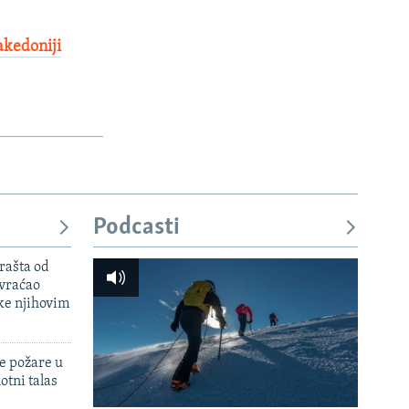
akedoniji
Podcasti
rašta od
 vraćao
ke njihovim
e požare u
otni talas