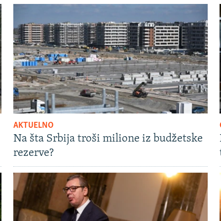
AKTUELNO
Na šta Srbija troši milione iz budžetske
rezerve?