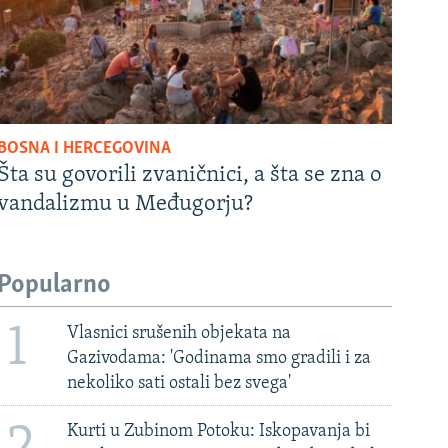
BOSNA I HERCEGOVINA
Šta su govorili zvaničnici, a šta se zna o
vandalizmu u Međugorju?
Popularno
1
Vlasnici srušenih objekata na
Gazivodama: 'Godinama smo gradili i za
nekoliko sati ostali bez svega'
2
Kurti u Zubinom Potoku: Iskopavanja bi