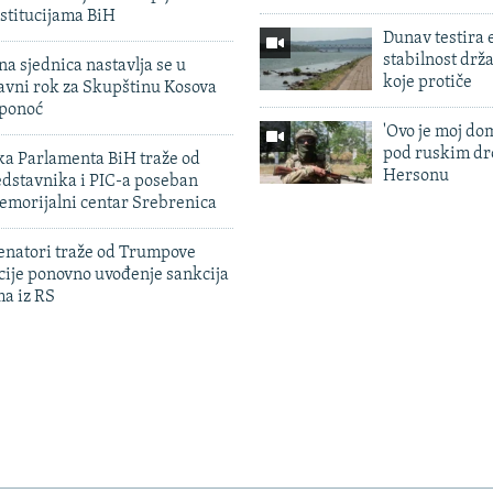
stitucijama BiH
Dunav testira
stabilnost drž
na sjednica nastavlja se u
koje protiče
avni rok za Skupštinu Kosova
 ponoć
'Ovo je moj dom
pod ruskim dr
ka Parlamenta BiH traže od
Hersonu
edstavnika i PIC-a poseban
emorijalni centar Srebrenica
enatori traže od Trumpove
cije ponovno uvođenje sankcija
ma iz RS