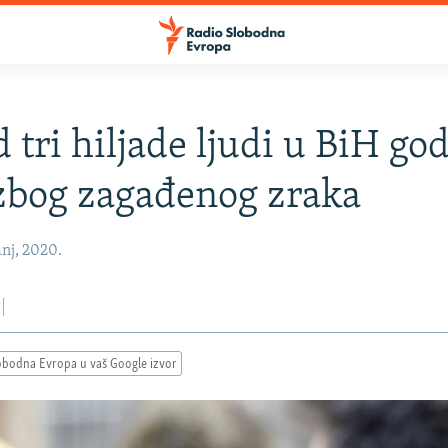
 tri hiljade ljudi u BiH go
zbog zagađenog zraka
anj, 2020.
obodna Evropa u vaš Google izvor