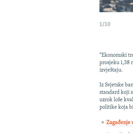
1/10
“Ekonomski tro
prosjeku 1,38 m
izvještaju.
Iz Svjetske ban
standard koji 
uzrok loše kva
politike koja b
Zagađenje u 