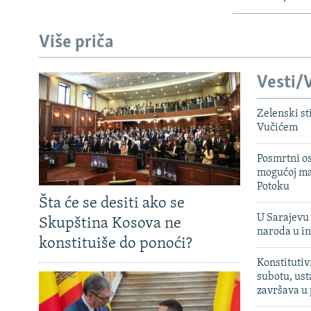
Više priča
Vesti/V
Zelenski st
Vučićem
Posmrtni os
mogućoj ma
Potoku
Šta će se desiti ako se
U Sarajevu 
Skupština Kosova ne
naroda u in
konstituiše do ponoći?
Konstitutiv
subotu, ust
završava u