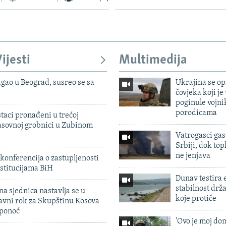
ijesti
Multimedija
igao u Beograd, susreo se sa
Ukrajina se op
čovjeka koji je
poginule vojni
porodicama
taci pronađeni u trećoj
sovnoj grobnici u Zubinom
Vatrogasci gas
Srbiji, dok topl
ne jenjava
konferencija o zastupljenosti
stitucijama BiH
Dunav testira
stabilnost drž
na sjednica nastavlja se u
koje protiče
avni rok za Skupštinu Kosova
 ponoć
'Ovo je moj dom