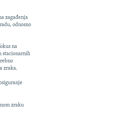
ema zagađenja
gradu, odnosno
fokus na
h stacionarnih
otrebno
a zraka.
 osiguranje
đenom zraku