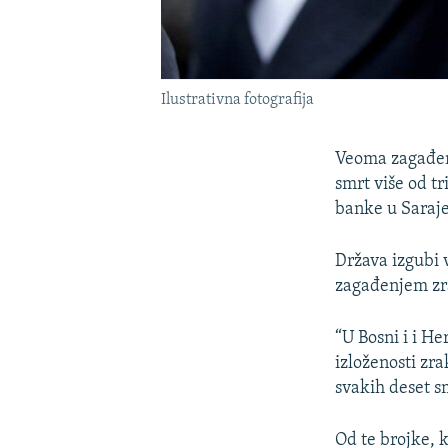
Ilustrativna fotografija
Veoma zagađen 
smrt više od tr
banke u Saraj
Država izgubi 
zagađenjem zr
“U Bosni i i H
izloženosti zr
svakih deset sm
Od te brojke, 