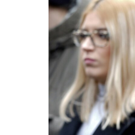
ISPRIČAJ MI
DNEVNO@RSE
SPECIJALI RSE
VIŠE OD NASLOVA
GENOCID U SREBRENICI
POPLAVE I KLIZIŠTA U BIH 2024.
TV LIBERTY
POST SCRIPTUM
MOJA EVROPA
TRI DECENIJE OD RATA U BIH
SVE KARTE DEJTONA
NASTANAK I RASPAD JUGOSLAVIJE