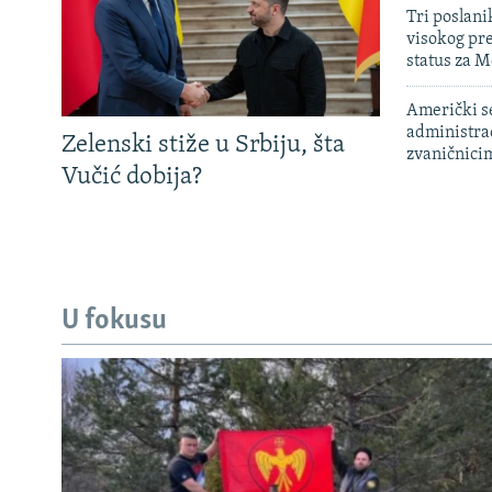
Tri poslani
visokog pr
status za M
Američki s
administra
Zelenski stiže u Srbiju, šta
zvaničnici
Vučić dobija?
U fokusu