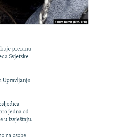
okuje preranu
reda Svjetske
m Upravljanje
osljedica
oro jedna od
e u izvještaju.
amo na osobe