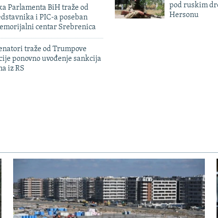
pod ruskim dr
ka Parlamenta BiH traže od
Hersonu
edstavnika i PIC-a poseban
emorijalni centar Srebrenica
enatori traže od Trumpove
cije ponovno uvođenje sankcija
ma iz RS