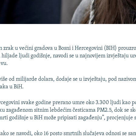
zrak u većini gradova u Bosni i Hercegovini (BIH) prouzr
i hiljade ljudi godišnje, navodi se u najnovijem izvještaju u
evu.
više od milijarde dolara, dodaje se u izvještaju, pod nazivo
aka u BiH.
ercegovini svake godine prerano umre oko 3.300 ljudi kao p
aku zagađenom sitnim lebdećim česticama PM2.5, dok se sk
rti godišnje u BiH može pripisati zagađenju”, procjenjuje s
kako se navodi, oko 16 posto smrtnih slučajeva odnosi se s