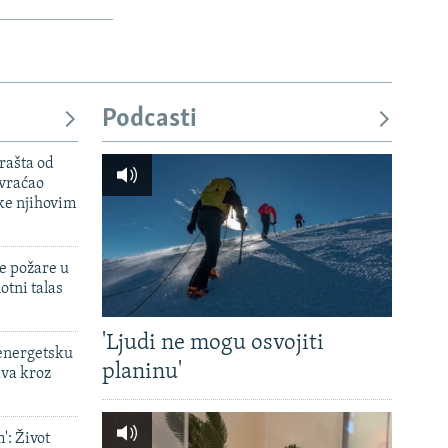
Podcasti
rašta od
 vraćao
ke njihovim
e požare u
otni talas
'Ljudi ne mogu osvojiti
 energetsku
planinu'
ava kroz
': Život