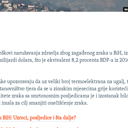
škovi narušavanja zdravlja zbog zagađenog zraka u BiH, i
ilijardi dolara, što je ekvivalent 8,2 procenta BDP-a iz 201
ke upozoravaju da uz veliki broj termoelektrana na ugalj, t
stanovništvo tjera da se u zimskim mjesecima grije koristeći
litete zraka sa smrtonosnim posljedicama je i izostanak bil
i imala za cilj smanjiti onečišćenje zraka.
BiH: Uzroci, posljedice i šta dalje?