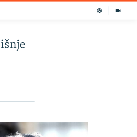
dišnje