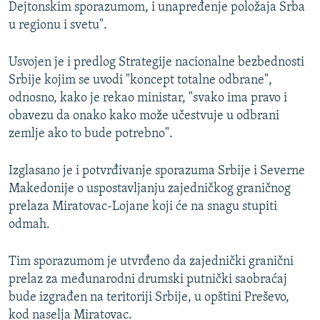
Dejtonskim sporazumom, i unapređenje položaja Srba
u regionu i svetu".
Usvojen je i predlog Strategije nacionalne bezbednosti
Srbije kojim se uvodi "koncept totalne odbrane",
odnosno, kako je rekao ministar, "svako ima pravo i
obavezu da onako kako može učestvuje u odbrani
zemlje ako to bude potrebno".
Izglasano je i potvrđivanje sporazuma Srbije i Severne
Makedonije o uspostavljanju zajedničkog graničnog
prelaza Miratovac-Lojane koji će na snagu stupiti
odmah.
Tim sporazumom je utvrđeno da zajednički granični
prelaz za međunarodni drumski putnički saobraćaj
bude izgrađen na teritoriji Srbije, u opštini Preševo,
kod naselja Miratovac.