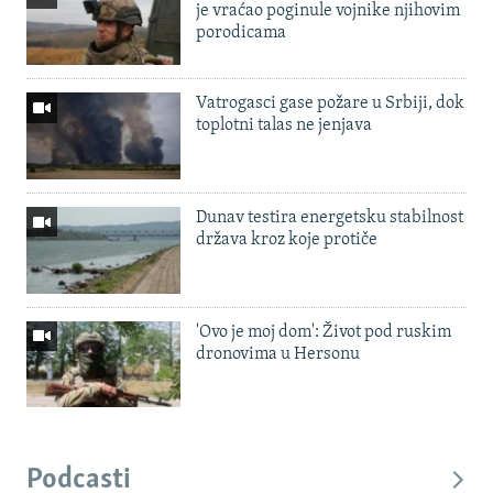
je vraćao poginule vojnike njihovim
porodicama
Vatrogasci gase požare u Srbiji, dok
toplotni talas ne jenjava
Dunav testira energetsku stabilnost
država kroz koje protiče
'Ovo je moj dom': Život pod ruskim
dronovima u Hersonu
Podcasti