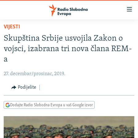
Dostupni
linkovi
Pređite
VIJESTI
na
VIJESTI
Skupština Srbije usvojila Zakon o
glavni
BOSNA I HERCEGOVINA
sadržaj
vojsci, izabrana tri nova člana REM-
SRBIJA
Pređite
a
na
KOSOVO
glavnu
27. decembar/prosinac, 2019.
CRNA GORA
navigaciju
Pređite
Podijelite
VIZUELNO
na
PODCASTI
VIDEO
pretragu
Dodajte Radio Slobodna Evropa u vaš Google izvor
RAT U UKRAJINI
FOTOGALERIJE
KINA NA BALKANU
INFOGRAFIKE
RSE PRIČE IZ SVIJETA