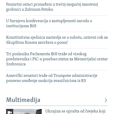
Posmrtni ostaci pronađeni u trećoj mogućoj masovnoj
grobnici u Zubinom Potoku
U Sarajevu konferencija o zastupljenosti naroda u
institucijama BiH
Konstitutivna sjednica nastavlja se u subotu, ustavni rok za
Skupštinu Kosova završava u ponoć
Tri poslanika Parlamenta BiH traže od visokog
predstavnika i PIC-a poseban status za Memorijalni centar
Srebrenica
Američki senatori traže od Trumpove administracije
ponovno uvođenje sankcija zvaničnicima iz RS
Multimedija
Ukrajina se oprašta od čovjeka koji