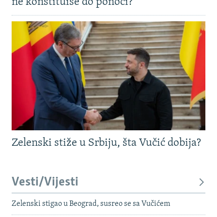
ne konstituiše do ponoći?
Zelenski stiže u Srbiju, šta Vučić dobija?
Vesti/Vijesti
Zelenski stigao u Beograd, susreo se sa Vučićem