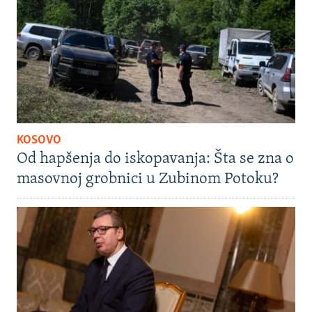
KOSOVO
Od hapšenja do iskopavanja: Šta se zna o
masovnoj grobnici u Zubinom Potoku?