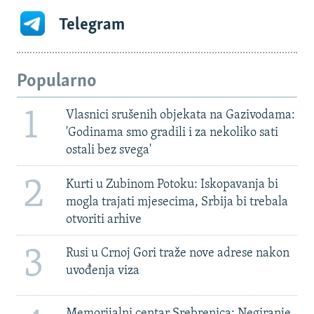
Telegram
Popularno
1
Vlasnici srušenih objekata na Gazivodama:
'Godinama smo gradili i za nekoliko sati
ostali bez svega'
2
Kurti u Zubinom Potoku: Iskopavanja bi
mogla trajati mjesecima, Srbija bi trebala
otvoriti arhive
3
Rusi u Crnoj Gori traže nove adrese nakon
uvođenja viza
Memorijalni centar Srebrenica: Negiranje