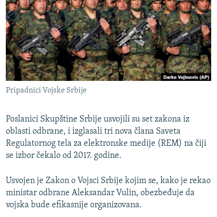
ISPRIČAJ MI
DNEVNO@RSE
SPECIJALI RSE
VIŠE OD NASLOVA
PRATITE NAS
GENOCID U SREBRENICI
Pripadnici Vojske Srbije
POPLAVE I KLIZIŠTA U BIH 2024.
TV LIBERTY
Sve RFE/RL stranice
Poslanici Skupštine Srbije usvojili su set zakona iz
oblasti odbrane, i izglasali tri nova člana Saveta
POST SCRIPTUM
Regulatornog tela za elektronske medije (REM) na čiji
MOJA EVROPA
se izbor čekalo od 2017. godine.
TRI DECENIJE OD RATA U BIH
Usvojen je Zakon o Vojsci Srbije kojim se, kako je rekao
SVE KARTE DEJTONA
ministar odbrane Aleksandar Vulin, obezbeđuje da
NASTANAK I RASPAD JUGOSLAVIJE
vojska bude efikasnije organizovana.