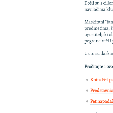
Došli su s cil
navijačima klub
Maskirani "fa
predmetima, št
ugostiteljski o
pogrdne reči i 
Uz to su daska
Pročitajte i ovo
Knin: Pet p
Predstavnic
Pet napadač