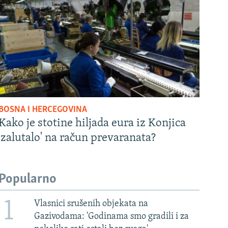
BOSNA I HERCEGOVINA
Kako je stotine hiljada eura iz Konjica
'zalutalo' na račun prevaranata?
Popularno
1
Vlasnici srušenih objekata na
Gazivodama: 'Godinama smo gradili i za