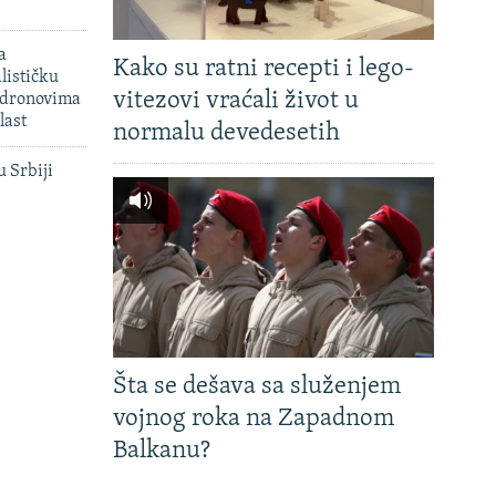
a
Kako su ratni recepti i lego-
lističku
vitezovi vraćali život u
 dronovima
last
normalu devedesetih
u Srbiji
Šta se dešava sa služenjem
vojnog roka na Zapadnom
Balkanu?