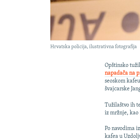
Hrvatska policija, ilustrativna fotografija
Opštinsko tuži
napadača na p
seoskom kafeu
švajcarske Jang
Tužilaštvo ih t
iz mržnje, kao
Po navodima iz
kafea u Uzdolj