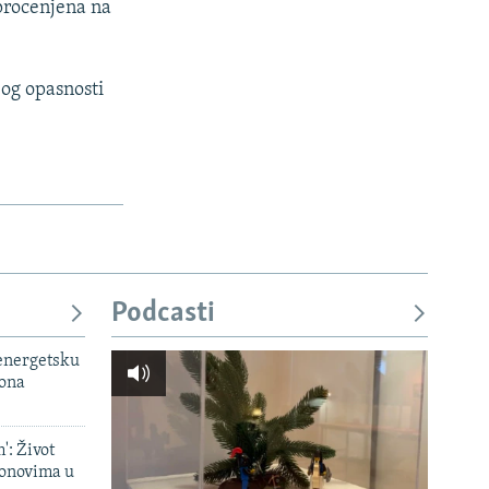
 procenjena na
bog opasnosti
Podcasti
 energetsku
iona
': Život
onovima u