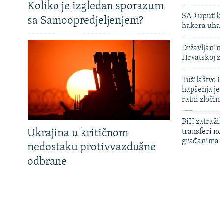
Koliko je izgledan sporazum
SAD uputile
sa Samoopredjeljenjem?
hakera uha
Državljanin
Hrvatskoj 
Tužilaštvo
hapšenja j
ratni zloči
BiH zatražil
Ukrajina u kritičnom
transferi n
građanima
nedostaku protivvazdušne
odbrane