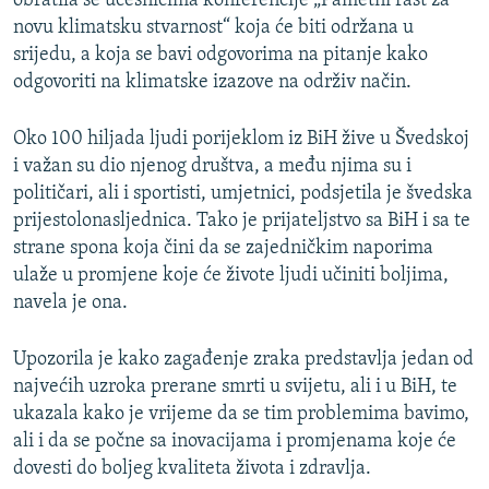
obratila se učesnicima konferencije „Pametni rast za
novu klimatsku stvarnost“ koja će biti održana u
srijedu, a koja se bavi odgovorima na pitanje kako
odgovoriti na klimatske izazove na održiv način.
Oko 100 hiljada ljudi porijeklom iz BiH žive u Švedskoj
i važan su dio njenog društva, a među njima su i
političari, ali i sportisti, umjetnici, podsjetila je švedska
prijestolonasljednica. Tako je prijateljstvo sa BiH i sa te
strane spona koja čini da se zajedničkim naporima
ulaže u promjene koje će živote ljudi učiniti boljima,
navela je ona.
Upozorila je kako zagađenje zraka predstavlja jedan od
najvećih uzroka prerane smrti u svijetu, ali i u BiH, te
ukazala kako je vrijeme da se tim problemima bavimo,
ali i da se počne sa inovacijama i promjenama koje će
dovesti do boljeg kvaliteta života i zdravlja.