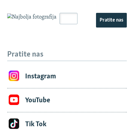
Pratite nas
Pratite nas
Instagram
YouTube
Tik Tok