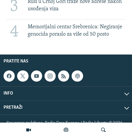
3
Rusi u Crnoj Gori traže nove adrese nakon
uvođenja viza
4
Memorijalni centar Srebrenica: Negiranje
genocida poraslo za više od 50 posto
PRATITE NAS
INFO
PRETRAŽI
Sva prava zadržana. Radio Free Europe / Radio Liberty © 2026
RFE/RL, Inc.