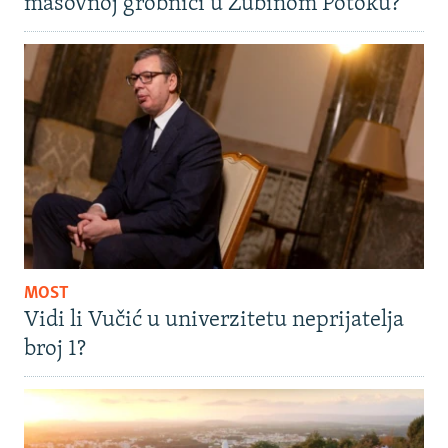
masovnoj grobnici u Zubinom Potoku?
MOST
Vidi li Vučić u univerzitetu neprijatelja
broj 1?