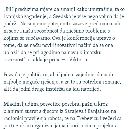
„BiH preduzima mjere da smanji kako unutrašnje, tako
i vanjsko zagađenje, a Švedska je više nego voljna da je
podrži. Ne smijemo potcijeniti izazove pred nama, ali
ni sebe i našu sposobnost da riješimo probleme s
kojima se suočavamo. Ova je konferencija upravo o
tome, da se nađu novi i inovativni načini da se ona
ublaži i da se prilagodimo na novu klimatsku
stvarnost“, istakla je princeza Viktoria.
Pozvala je političare, ali i ljude u zajednici da nađu
najbolje moguće rješenje, a za to su potrebni i znanje,
ali i da jedni druge inspirišu da idu naprijed.
Mladim ljudima posvetiće posebnu pažnju kroz
planirani susret s djecom iz Sarajeva i Banjaluke na
radionici pravljenja robota, te na Trebeviću i večeri sa
partnerskim organizacijama i korisnicima projekata