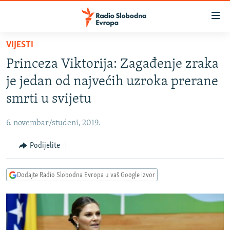
Dostupni
linkovi
Pređite
VIJESTI
na
VIJESTI
Princeza Viktorija: Zagađenje zraka
glavni
BOSNA I HERCEGOVINA
sadržaj
je jedan od najvećih uzroka prerane
SRBIJA
Pređite
smrti u svijetu
na
KOSOVO
glavnu
6. novembar/studeni, 2019.
CRNA GORA
navigaciju
Pređite
Podijelite
VIZUELNO
na
PODCASTI
VIDEO
pretragu
Dodajte Radio Slobodna Evropa u vaš Google izvor
RAT U UKRAJINI
FOTOGALERIJE
KINA NA BALKANU
INFOGRAFIKE
RSE PRIČE IZ SVIJETA