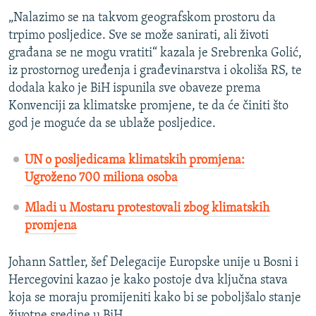
„Nalazimo se na takvom geografskom prostoru da
trpimo posljedice. Sve se može sanirati, ali životi
građana se ne mogu vratiti“ kazala je Srebrenka Golić,
iz prostornog uređenja i građevinarstva i okoliša RS, te
dodala kako je BiH ispunila sve obaveze prema
Konvenciji za klimatske promjene, te da će činiti što
god je moguće da se ublaže posljedice.
UN o posljedicama klimatskih promjena:
Ugroženo 700 miliona osoba
Mladi u Mostaru protestovali zbog klimatskih
promjena
Johann Sattler, šef Delegacije Europske unije u Bosni i
Hercegovini kazao je kako postoje dva ključna stava
koja se moraju promijeniti kako bi se poboljšalo stanje
životne sredine u BiH.