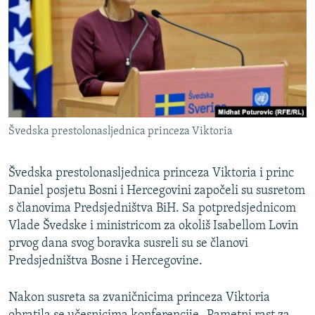
ISPRIČAJ MI
DNEVNO@RSE
SPECIJALI RSE
VIŠE OD NASLOVA
PRATITE NAS
GENOCID U SREBRENICI
Švedska prestolonasljednica princeza Viktoria
POPLAVE I KLIZIŠTA U BIH 2024.
TV LIBERTY
Sve RFE/RL stranice
Švedska prestolonasljednica princeza Viktoria i princ
Daniel posjetu Bosni i Hercegovini započeli su susretom
POST SCRIPTUM
s članovima Predsjedništva BiH. Sa potpredsjednicom
MOJA EVROPA
Vlade Švedske i ministricom za okoliš Isabellom Lovin
TRI DECENIJE OD RATA U BIH
prvog dana svog boravka susreli su se članovi
Predsjedništva Bosne i Hercegovine.
SVE KARTE DEJTONA
NASTANAK I RASPAD JUGOSLAVIJE
Nakon susreta sa zvaničnicima princeza Viktoria