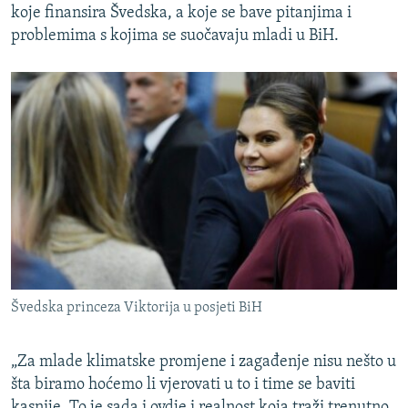
koje finansira Švedska, a koje se bave pitanjima i
problemima s kojima se suočavaju mladi u BiH.
Švedska princeza Viktorija u posjeti BiH
„Za mlade klimatske promjene i zagađenje nisu nešto u
šta biramo hoćemo li vjerovati u to i time se baviti
kasnije. To je sada i ovdje i realnost koja traži trenutno