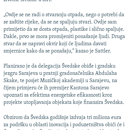
„Ovdje se ne radi o stvaranju otpada, nego o potrebi da
se zaštite rijeke, da se ne spaljuju stvari. Ovdje sam
primijetio da se dosta otpada, plastike i slično spaljuje.
Dakle, prvo se mora promijeniti ponašanje ljudi. Druga
stvar da se napravi okvir koji će ljudima davati
smjernice kako da se ponašaju,“ kazao je Sattler.
Planirano je da delegacija Švedske obiđe i gradsku
jezgru Sarajeva u pratnji gradonačelnika Abdulaha
Skake, te posjet Muzičkoj akademiji u Sarajevu, na
čijem primjeru će ih premijer Kantona Sarajevo
upoznati sa efektima energetske efikasnosti kroz
projekte utopljavanja objekata koje finansira Švedska.
Obzirom da Švedska godišnje izdvaja tri miliona eura
za podršku u oblasti inovacija i poduzetništva obići će i