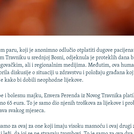
om paru, koji je anonimno odlučio otplatiti dugove pacijena
m Travniku u srednjoj Bosni, odjeknula je proteklih dana 
govačkim, ali i regionalnim medijima. Međutim, ova huma
rila diskusije o situaciji u zdravstvu i položaju građana ko
je kako bi dobili neophodne lijekove.
be i bolesnu majku, Envera Perenda iz Novog Travnika platil
o 65 eura. To je samo dio njenih troškova za lijekove i pr
ava svakog mjeseca.
samo za ovaj za one koji imaju visoku masnoću i ovaj drugi
 leži, da joj se ne stvaraju trombovi. To je samo za ova dv