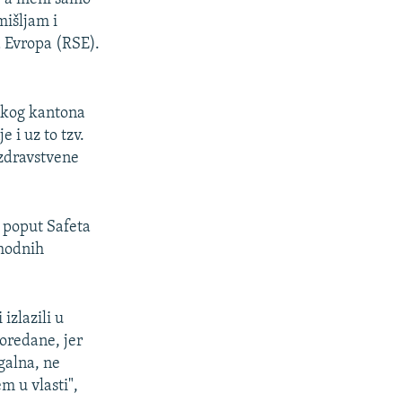
mišljam i
a Evropa (RSE).
skog kantona
 i uz to tzv.
 zdravstvene
 poput Safeta
phodnih
izlazili u
oredane, jer
galna, ne
em u vlasti",