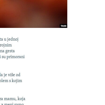
ta u jednoj
brojnim
na gesta
ji su primorani
a je više od
oblem s kojim
 za mamu, koja
a, a meni samo