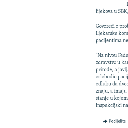
lijekova u SBK,
Govoreći o pro
Ljekarske komo
pacijentima ne
"Na nivou Feder
zdravstvo u ka
prirode, a jav
oslobodio paci
odluku da dvos
znaju, a imaju 
stanje u kojem
inspekcijski na
Podijelite