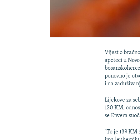
Vijest o bračn
apoteci u Novo
bosanskoherce
ponovno je otvo
i na zaduživan
Lijekove za se
130 KM, odnosn
se Envera suoč
"To je 139 KM 
ima leukemiju i