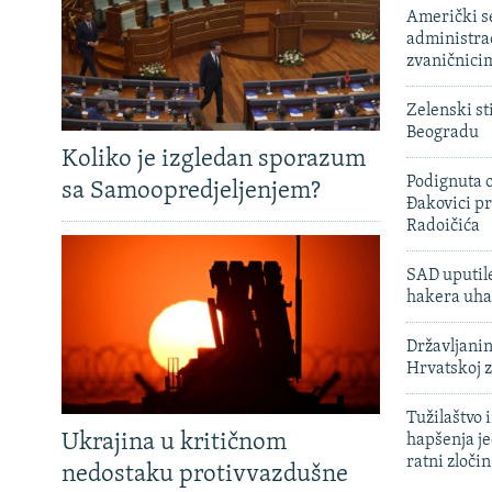
Američki s
administra
zvaničnici
Zelenski st
Beogradu
Koliko je izgledan sporazum
Podignuta o
sa Samoopredjeljenjem?
Đakovici pr
Radoičića
SAD uputile
hakera uha
Državljanin
Hrvatskoj 
Tužilaštvo
Ukrajina u kritičnom
hapšenja j
ratni zloči
nedostaku protivvazdušne