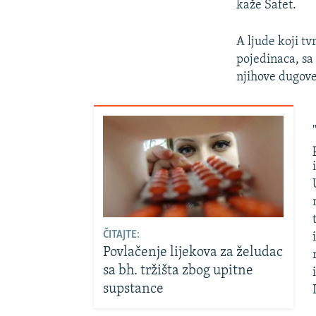
kaže Safet.
A ljude koji t
pojedinaca, sa
njihove dugove
ČITAJTE:
Povlačenje lijekova za želudac
sa bh. tržišta zbog upitne
supstance