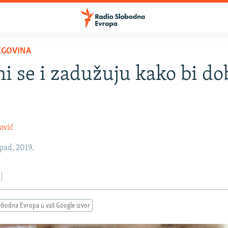
EGOVINA
i se i zadužuju kako bi dob
ović
opad, 2019.
obodna Evropa u vaš Google izvor