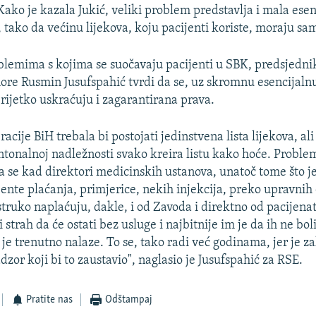
Kako je kazala Jukić, veliki problem predstavlja i mala esenc
 tako da većinu lijekova, koju pacijenti koriste, moraju sami
blemima s kojima se suočavaju pacijenti u SBK, predsjedn
re Rusmin Jusufspahić tvrdi da se, uz skromnu esencijalnu 
rijetko uskraćuju i zagarantirana prava.
acije BiH trebala bi postojati jedinstvena lista lijekova, ali
ntonalnoj nadležnosti svako kreira listu kako hoće. Problem
lja se kad direktori medicinskih ustanova, unatoč tome što 
jente plaćanja, primjerice, nekih injekcija, preko upravni
truko naplaćuju, dakle, i od Zavoda i direktno od pacijenat
i strah da će ostati bez usluge i najbitnije im je da ih ne bol
 je trenutno nalaze. To se, tako radi već godinama, jer je z
dzor koji bi to zaustavio", naglasio je Jusufspahić za RSE.
Pratite nas
Odštampaj