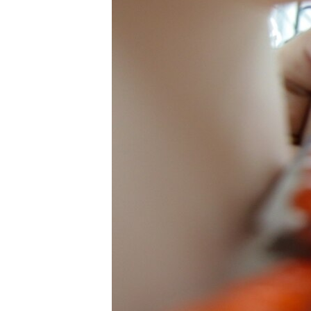
ISPRIČAJ MI
DNEVNO@RSE
SPECIJALI RSE
VIŠE OD NASLOVA
GENOCID U SREBRENICI
POPLAVE I KLIZIŠTA U BIH 2024.
TV LIBERTY
POST SCRIPTUM
MOJA EVROPA
TRI DECENIJE OD RATA U BIH
SVE KARTE DEJTONA
NASTANAK I RASPAD JUGOSLAVIJE