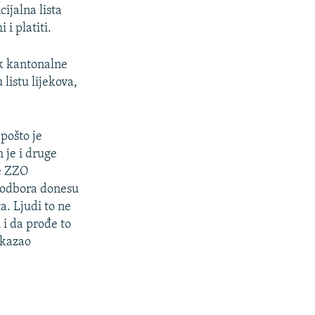
ijalna lista
 i platiti.
ik kantonalne
listu lijekova,
 pošto je
 je i druge
je ZZO
h odbora donesu
a. Ljudi to ne
i i da prođe to
akazao