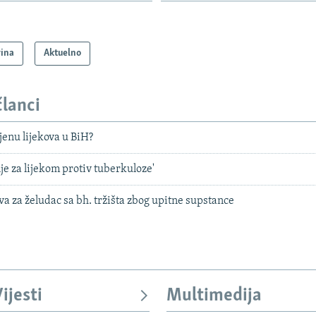
vina
Aktuelno
članci
jenu lijekova u BiH?
je za lijekom protiv tuberkuloze'
ova za želudac sa bh. tržišta zbog upitne supstance
ijesti
Multimedija