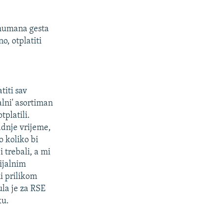
a humana gesta
o, otplatiti
titi sav
alni' asortiman
tplatili.
adnje vrijeme,
 koliko bi
i trebali, a mi
cijalnim
ni prilikom
la je za RSE
ku.