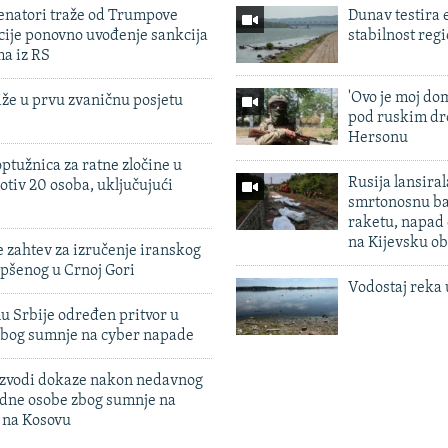
enatori traže od Trumpove
Dunav testira
cije ponovno uvođenje sankcija
stabilnost reg
ma iz RS
'Ovo je moj dom
iže u prvu zvaničnu posjetu
pod ruskim dr
Hersonu
ptužnica za ratne zločine u
Rusija lansiral
otiv 20 osoba, uključujući
smrtonosnu ba
raketu, napad
na Kijevsku ob
 zahtev za izručenje iranskog
pšenog u Crnoj Gori
Vodostaj reka 
u Srbije određen pritvor u
zbog sumnje na cyber napade
 izvodi dokaze nakon nedavnog
edne osobe zbog sumnje na
n na Kosovu