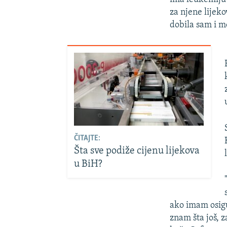
za njene lijek
dobila sam i m
ČITAJTE:
Šta sve podiže cijenu lijekova
u BiH?
ako imam osigu
znam šta još, z