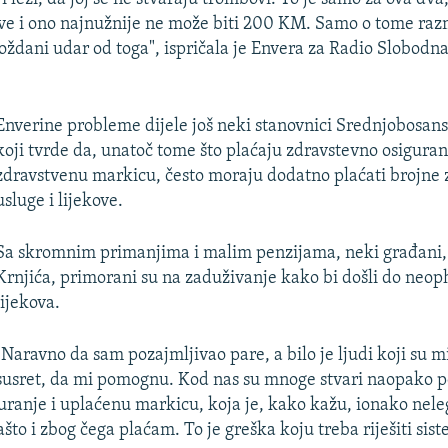
ove i ono najnužnije ne može biti 200 KM. Samo o tome raz
oždani udar od toga", ispričala je Envera za Radio Slobodn
Enverine probleme dijele još neki stanovnici Srednjobosan
koji tvrde da, unatoč tome što plaćaju zdravstevno osiguranje
zdravstvenu markicu, često moraju dodatno plaćati brojne
usluge i lijekove.
Sa skromnim primanjima i malim penzijama, neki građani,
Krnjića, primorani su na zaduživanje kako bi došli do neo
lijekova.
"Naravno da sam pozajmljivao pare, a bilo je ljudi koji su mi 
susret, da mi pomognu. Kod nas su mnoge stvari naopako p
ranje i uplaćenu markicu, koja je, kako kažu, ionako nele
ašto i zbog čega plaćam. To je greška koju treba riješiti sist