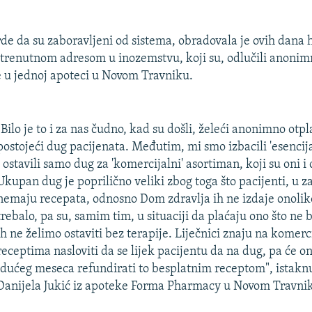
vrde da su zaboravljeni od sistema, obradovala je ovih dan
 trenutnom adresom u inozemstvu, koji su, odlučili anonimn
 u jednoj apoteci u Novom Travniku.
"Bilo je to i za nas čudno, kad su došli, želeći anonimno otpla
postojeći dug pacijenata. Međutim, mi smo izbacili 'esencij
i ostavili samo dug za 'komercijalni' asortiman, koji su oni i o
Ukupan dug je poprilično veliki zbog toga što pacijenti, u z
nemaju recepata, odnosno Dom zdravlja ih ne izdaje onoliko
trebalo, pa su, samim tim, u situaciji da plaćaju ono što ne b
ih ne želimo ostaviti bez terapije. Liječnici znaju na komer
receptima nasloviti da se lijek pacijentu da na dug, pa će o
idućeg meseca refundirati to besplatnim receptom", istaknu
Danijela Jukić iz apoteke Forma Pharmacy u Novom Travni