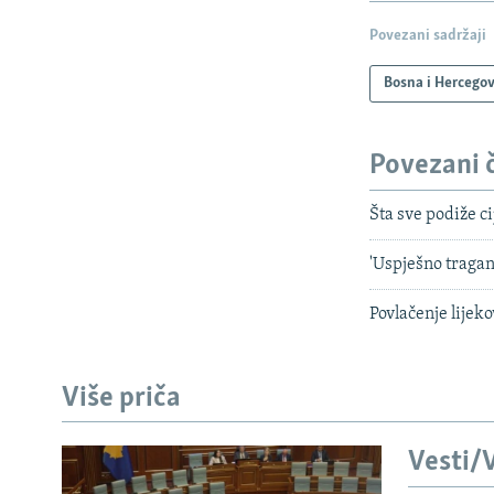
Povezani sadržaji
Bosna i Hercego
Povezani 
Šta sve podiže ci
'Uspješno tragan
Povlačenje lijek
Više priča
Vesti/V