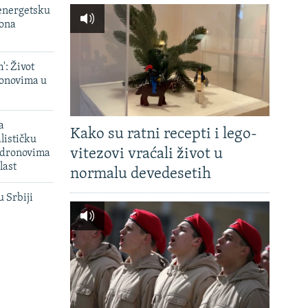
 energetsku
iona
': Život
onovima u
a
Kako su ratni recepti i lego-
lističku
vitezovi vraćali život u
 dronovima
last
normalu devedesetih
u Srbiji