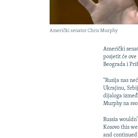
Američki senator Chris Murphy
Američki senat
posjetit će ov
Beograda i Priš
"Rusija nas neć
Ukrajinu, Srbi
dijaloga izmeđ
Murphy na svo
Russia wouldn’t
Kosovo this we
and continued 