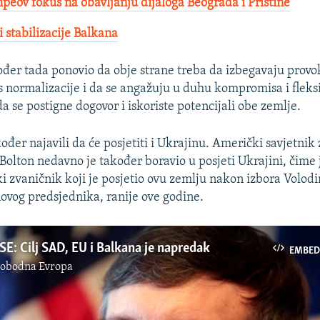
peov fokus na obavljanju dijaloga Beograda i Prištine
 stabilizacije Balkana
đer tada ponovio da obje strane treba da izbegavaju provo
 normalizacije i da se angažuju u duhu kompromisa i fleksib
 se postigne dogovor i iskoriste potencijali obe zemlje.
ođer najavili da će posjetiti i Ukrajinu. Američki savjetnik
 Bolton nedavno je također boravio u posjeti Ukrajini, čime 
ki zvaničnik koji je posjetio ovu zemlju nakon izbora Volod
ovog predsjednika, ranije ove godine.
SE: Cilj SAD, EU i Balkana je napredak
EMBED
lobodna Evropa