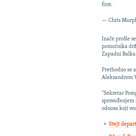
first.
— Chris Murp
Inače prošle 
pomoćnika drža
Zapadni Balkan
Prethodno se a
Aleksandrom 
"Sekretar Pompe
sprovođenjem r
odnosa koji vo
Stejt depar