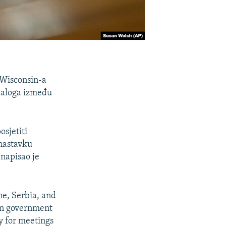
 Wisconsin-a
ijaloga između
osjetiti
 nastavku
 napisao je
ne, Serbia, and
an government
y for meetings