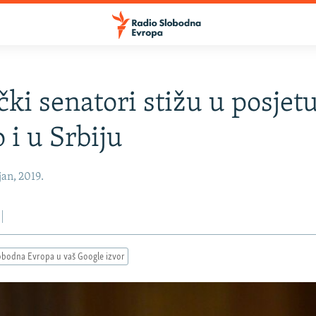
ki senatori stižu u posjet
 i u Srbiju
an, 2019.
obodna Evropa u vaš Google izvor