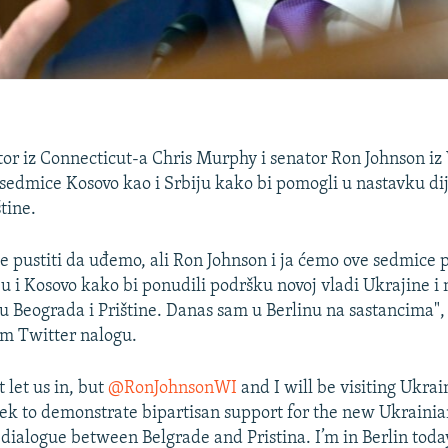
or iz Connecticut-a Chris Murphy i senator Ron Johnson iz
e sedmice Kosovo kao i Srbiju kako bi pomogli u nastavku d
tine.
e pustiti da uđemo, ali Ron Johnson i ja ćemo ove sedmice p
ju i Kosovo kako bi ponudili podršku novoj vladi Ukrajine i
u Beograda i Prištine. Danas sam u Berlinu na sastancima",
m Twitter nalogu.
 let us in, but
@RonJohnsonWI
and I will be visiting Ukrai
ek to demonstrate bipartisan support for the new Ukraini
dialogue between Belgrade and Pristina. I’m in Berlin toda