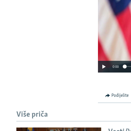
0:00
Podijelite
Više priča