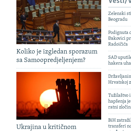
Vesti/V
Zelenski st
Beogradu
Podignuta o
Đakovici pr
Radoičića
Koliko je izgledan sporazum
SAD uputile
sa Samoopredjeljenjem?
hakera uha
Državljanin
Hrvatskoj 
Tužilaštvo
hapšenja j
ratni zloči
BiH zatražil
Ukrajina u kritičnom
transferi n