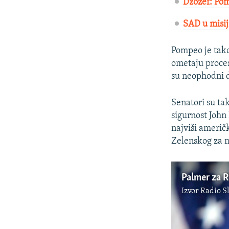
Džozef: Pom
SAD u misiji
Pompeo je tako
ometaju proces
su neophodni da
Senatori su tak
sigurnost John
najviši američ
Zelenskog za n
Palmer za R
Izvor
Radio S