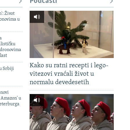
Podcasti
px
širina
': Život
onovima u
a
lističku
 dronovima
last
Kako su ratni recepti i lego-
u Srbiji
vitezovi vraćali život u
normalu devedesetih
onovi
i Amazon' u
Peterburga