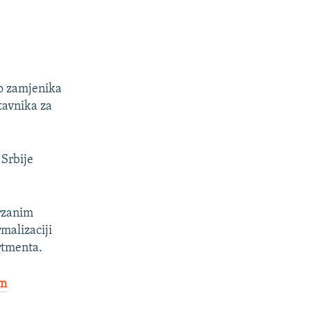
o zamjenika
tavnika za
 Srbije
brzanim
malizaciji
rtmenta.
om