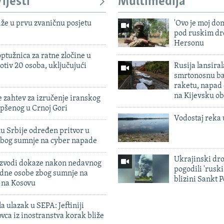
ijesti
Multimedija
iže u prvu zvaničnu posjetu
'Ovo je moj dom
pod ruskim dr
Hersonu
ptužnica za ratne zločine u
otiv 20 osoba, uključujući
Rusija lansiral
smrtonosnu ba
raketu, napad
na Kijevsku ob
 zahtev za izručenje iranskog
pšenog u Crnoj Gori
Vodostaj reka 
u Srbije određen pritvor u
zbog sumnje na cyber napade
Ukrajinski dr
 izvodi dokaze nakon nedavnog
pogodili 'rusk
edne osobe zbog sumnje na
blizini Sankt 
n na Kosovu
a ulazak u SEPA: Jeftiniji
ovca iz inostranstva korak bliže