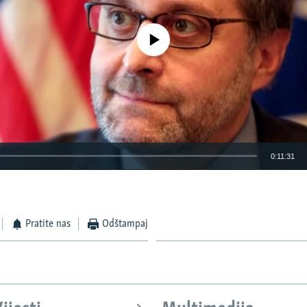
No media source currently available
0:11:31
EMBED
Pratite nas
Odštampaj