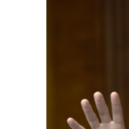
ISPRIČAJ MI
DNEVNO@RSE
SPECIJALI RSE
VIŠE OD NASLOVA
GENOCID U SREBRENICI
POPLAVE I KLIZIŠTA U BIH 2024.
TV LIBERTY
POST SCRIPTUM
MOJA EVROPA
TRI DECENIJE OD RATA U BIH
SVE KARTE DEJTONA
NASTANAK I RASPAD JUGOSLAVIJE