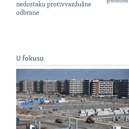
građanima
nedostaku protivvazdušne
odbrane
U fokusu