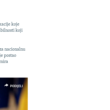
kacije koje
ilnosti koji
 za nacionalnu
je postao
imira
PODIJELI