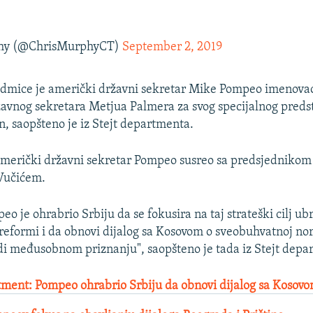
hy (@ChrisMurphyCT)
September 2, 2019
sedmice je američki državni sekretar Mike Pompeo imenova
vnog sekretara Metjua Palmera za svog specijalnog preds
, saopšteno je iz Stejt departmenta.
merički državni sekretar Pompeo susreo sa predsjednikom
Vučićem.
o je ohrabrio Srbiju da se fokusira na taj strateški cilj u
eformi i da obnovi dijalog sa Kosovom o sveobuhvatnoj nor
di međusobnom priznanju", saopšteno je tada iz Stejt depa
tment: Pompeo ohrabrio Srbiju da obnovi dijalog sa Kosov