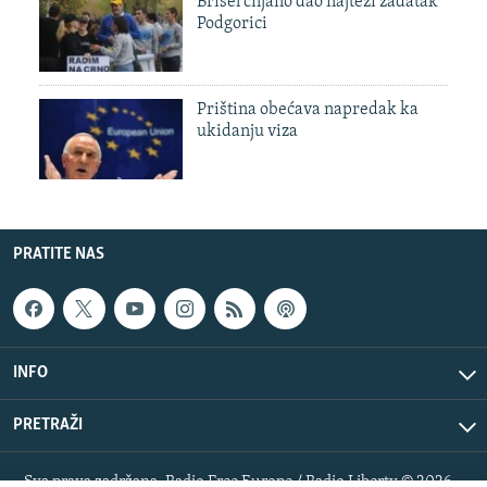
Brisel ciljano dao najteži zadatak
Podgorici
Priština obećava napredak ka
ukidanju viza
PRATITE NAS
INFO
PRETRAŽI
Sva prava zadržana. Radio Free Europe / Radio Liberty © 2026