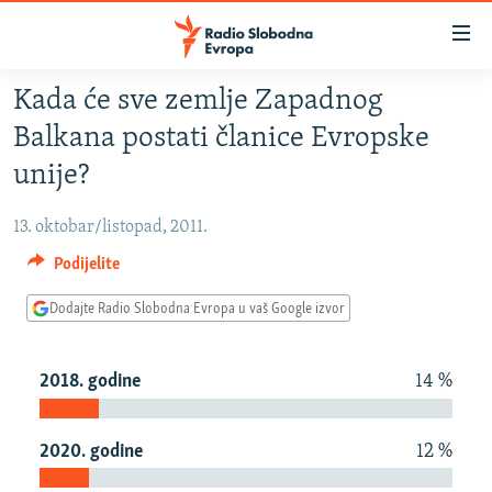
Dostupni
linkovi
Pređite
Kada će sve zemlje Zapadnog
na
VIJESTI
Balkana postati članice Evropske
glavni
BOSNA I HERCEGOVINA
sadržaj
unije?
SRBIJA
Pređite
na
13. oktobar/listopad, 2011.
KOSOVO
glavnu
Podijelite
CRNA GORA
navigaciju
Pređite
Dodajte Radio Slobodna Evropa u vaš Google izvor
VIZUELNO
na
PODCASTI
VIDEO
pretragu
2018. godine
14 %
RAT U UKRAJINI
FOTOGALERIJE
KINA NA BALKANU
INFOGRAFIKE
2020. godine
12 %
RSE PRIČE IZ SVIJETA