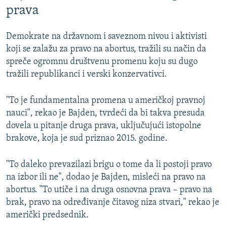
prava
Demokrate na državnom i saveznom nivou i aktivisti
koji se zalažu za pravo na abortus, tražili su način da
spreče ogromnu društvenu promenu koju su dugo
tražili republikanci i verski konzervativci.
"To je fundamentalna promena u američkoj pravnoj
nauci", rekao je Bajden, tvrdeći da bi takva presuda
dovela u pitanje druga prava, uključujući istopolne
brakove, koja je sud priznao 2015. godine.
"To daleko prevazilazi brigu o tome da li postoji pravo
na izbor ili ne", dodao je Bajden, misleći na pravo na
abortus. "To utiče i na druga osnovna prava – pravo na
brak, pravo na određivanje čitavog niza stvari," rekao je
američki predsednik.