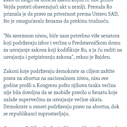
kako bi mogli da donesu zakon kojim će Roe protiv
Vejda postati obavezujući akt u zemlji. Presuda Ro
priznala je da pravo na privatnost prema Ustavu SAD,
što je omogućavalo ženama da prekinu trudnoću.
"Na saveznom nivou, biće nam potrebno više senatora
koji podržavaju izbor i većina u Predstavničkom domu
za usvajanje zakona koji kodifikuje Ro, a ja ću raditi na
usvajanju i potpisivanju zakona", rekao je Bajden.
Zakoni koje podržavaju demokrate sa ciljem zaštite
prava na abortus na nacionalnom nivou, nisu ove
godine prošli u Kongresu pošto njihova tanka većina
nije bila dovoljna da se zaobiđe pravilo u Senatu koje
nalaže supervećinu za usvajanje većine akata.
Demokrate u osnovi podržavaju pravo na abortus, dok
se republikanci suprostavljaju.