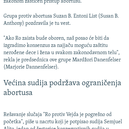
zakonom zaštićen pristup abortusu.
Grupa protiv abortusa Suzan B. Entoni List (Susan B.
Anthony) pozdravila je tu vest.
"Ako Ro zaista bude oboren, naš posao će biti da
izgradimo konsenzus za najjaču moguću zaštitu
nerođene dece i žena u svakom zakonodavnom telu",
rekla je predsednica ove grupe Mardžori Danenfelser
(Marjorie Dannenfelser).
Većina sudija podržava ograničenja
abortusa
Rešavanje slučaja "Ro protiv Vejda je pogrešno od
početka", piše u nacrtu koji je potpisao sudija Semjuel