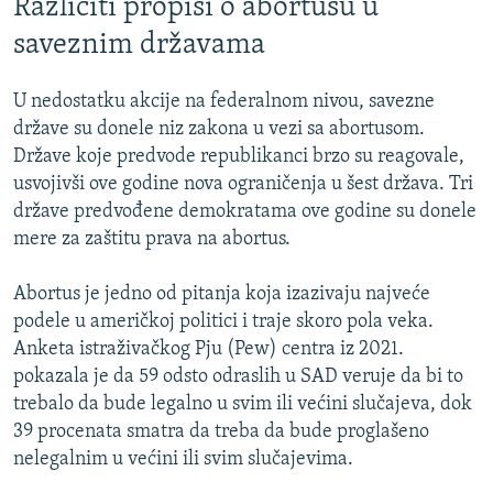
Različiti propisi o abortusu u
saveznim državama
U nedostatku akcije na federalnom nivou, savezne
države su donele niz zakona u vezi sa abortusom.
Države koje predvode republikanci brzo su reagovale,
usvojivši ove godine nova ograničenja u šest država. Tri
države predvođene demokratama ove godine su donele
mere za zaštitu prava na abortus.
Abortus je jedno od pitanja koja izazivaju najveće
podele u američkoj politici i traje skoro pola veka.
Anketa istraživačkog Pju (Pew) centra iz 2021.
pokazala je da 59 odsto odraslih u SAD veruje da bi to
trebalo da bude legalno u svim ili većini slučajeva, dok
39 procenata smatra da treba da bude proglašeno
nelegalnim u većini ili svim slučajevima.