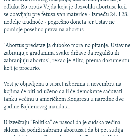
odluka Ro protiv Vejda koja je dozvolila abortuse koji
se obavljaju pre fetusa van materice - između 24. i 28.
nedelje trudnoće - pogrešno doneta jer Ustav ne
pominje posebno prava na abortus.
"Abortus predstavlja duboko moralno pitanje. Ustav ne
zabranjuje građanima svake države da regulišu ili
zabranjuju abortus", rekao je Alito, prema dokumentu
koji je procurio.
Vest je objavljena u susret izborima u novembru na
kojima će biti odlučeno da li će demokrate sačuvati
tanku većinu u američkom Kongresu u naredne dve
godine Bajdenovog mandata.
U izveštaju “Politika” se navodi da je sudska većina
sklona da podrži zabranu abortusa i da bi pet sudija