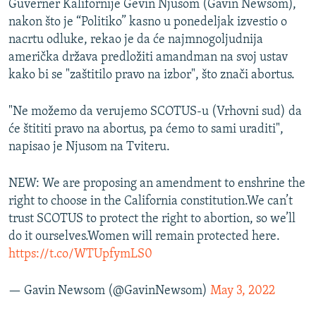
Guverner Kalifornije Gevin Njusom (Gavin Newsom),
nakon što je “Politiko” kasno u ponedeljak izvestio o
nacrtu odluke, rekao je da će najmnogoljudnija
američka država predložiti amandman na svoj ustav
kako bi se "zaštitilo pravo na izbor", što znači abortus.
"Ne možemo da verujemo SCOTUS-u (Vrhovni sud) da
će štititi pravo na abortus, pa ćemo to sami uraditi",
napisao je Njusom na Tviteru.
NEW: We are proposing an amendment to enshrine the
right to choose in the California constitution.We can’t
trust SCOTUS to protect the right to abortion, so we’ll
do it ourselves.Women will remain protected here.
https://t.co/WTUpfymLS0
— Gavin Newsom (@GavinNewsom)
May 3, 2022