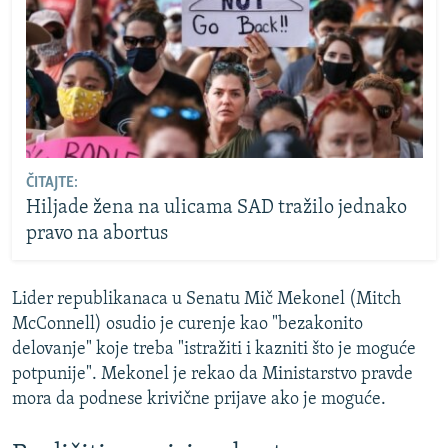
ČITAJTE:
Hiljade žena na ulicama SAD tražilo jednako
pravo na abortus
Lider republikanaca u Senatu Mič Mekonel (Mitch
McConnell) osudio je curenje kao "bezakonito
delovanje" koje treba "istražiti i kazniti što je moguće
potpunije". Mekonel je rekao da Ministarstvo pravde
mora da podnese krivične prijave ako je moguće.