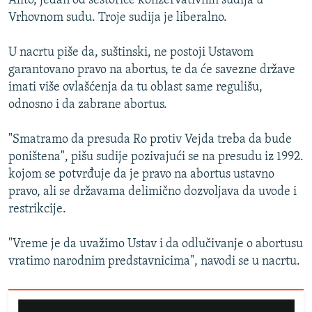
Alito, jedan od šestorice konzervativnih sudija u
Vrhovnom sudu. Troje sudija je liberalno.
U nacrtu piše da, suštinski, ne postoji Ustavom
garantovano pravo na abortus, te da će savezne države
imati više ovlašćenja da tu oblast same regulišu,
odnosno i da zabrane abortus.
"Smatramo da presuda Ro protiv Vejda treba da bude
poništena", pišu sudije pozivajući se na presudu iz 1992.
kojom se potvrđuje da je pravo na abortus ustavno
pravo, ali se državama delimično dozvoljava da uvode i
restrikcije.
"Vreme je da uvažimo Ustav i da odlučivanje o abortusu
vratimo narodnim predstavnicima", navodi se u nacrtu.