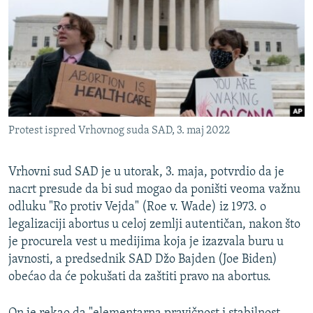
ISPRIČAJ MI
DNEVNO@RSE
SPECIJALI RSE
VIŠE OD NASLOVA
PRATITE NAS
GENOCID U SREBRENICI
Protest ispred Vrhovnog suda SAD, 3. maj 2022
POPLAVE I KLIZIŠTA U BIH 2024.
TV LIBERTY
Sve RFE/RL stranice
Vrhovni sud SAD je u utorak, 3. maja, potvrdio da je
nacrt presude da bi sud mogao da poništi veoma važnu
POST SCRIPTUM
odluku "Ro protiv Vejda" (Roe v. Wade) iz 1973. o
MOJA EVROPA
legalizaciji abortus u celoj zemlji autentičan, nakon što
TRI DECENIJE OD RATA U BIH
je procurela vest u medijima koja je izazvala buru u
javnosti, a predsednik SAD Džo Bajden (Joe Biden)
SVE KARTE DEJTONA
obećao da će pokušati da zaštiti pravo na abortus.
NASTANAK I RASPAD JUGOSLAVIJE