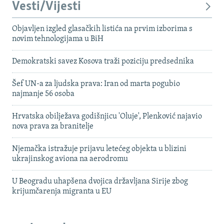
Vesti/Vijesti
Objavljen izgled glasačkih listića na prvim izborima s
novim tehnologijama u BiH
Demokratski savez Kosova traži poziciju predsednika
Šef UN-a za ljudska prava: Iran od marta pogubio
najmanje 56 osoba
Hrvatska obilježava godišnjicu 'Oluje', Plenković najavio
nova prava za branitelje
Njemačka istražuje prijavu letećeg objekta u blizini
ukrajinskog aviona na aerodromu
U Beogradu uhapšena dvojica državljana Sirije zbog
krijumčarenja migranta u EU