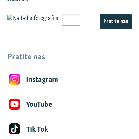
Pratite nas
Pratite nas
Instagram
YouTube
Tik Tok