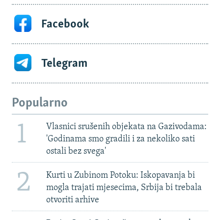
Facebook
Telegram
Popularno
1
Vlasnici srušenih objekata na Gazivodama:
'Godinama smo gradili i za nekoliko sati
ostali bez svega'
2
Kurti u Zubinom Potoku: Iskopavanja bi
mogla trajati mjesecima, Srbija bi trebala
otvoriti arhive