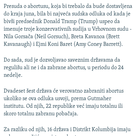
Presuda o abortusu, koja bi trebalo da bude dostavljena
do kraja juna, bila bi najveća sudska odluka od kada je
bivši predsednik Donald Tramp (Trump) uspeo da
imenuje troje konzervativnih sudija u Vrhovnom sudu -
Nila Gorsača (Neil Gorsuch), Breta Kavanoa (Brett
Kavanaugh) i Ejmi Koni Baret (Amy Coney Barrett).
Do sada, sud je dozvoljavao saveznim državama da
regulišu ali ne i da zabrane abortus, u periodu do 24
nedelje.
Dvadeset šest država će verovatno zabraniti abortus
ukoliko se ova odluka usvoji, prema Gutmaher
institutu. Od njih, 22 republike već imaju totalnu ili
skoro totalnu zabranu pobačaja.
Za razliku od njih, 16 država i Distrikt Kolumbija imaju