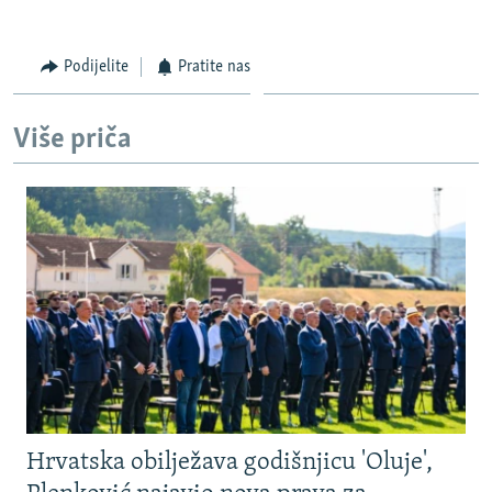
Podijelite
Pratite nas
Više priča
Hrvatska obilježava godišnjicu 'Oluje',