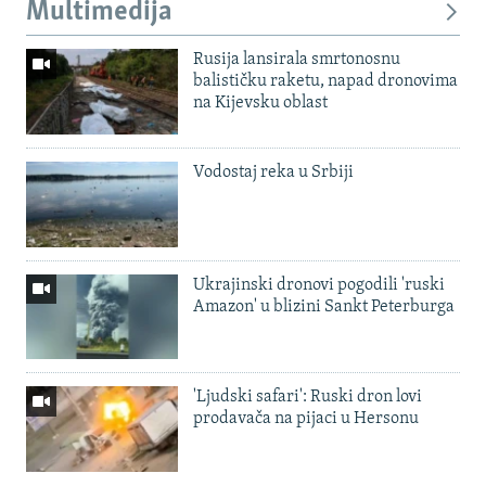
Multimedija
Rusija lansirala smrtonosnu
balističku raketu, napad dronovima
na Kijevsku oblast
Vodostaj reka u Srbiji
Ukrajinski dronovi pogodili 'ruski
Amazon' u blizini Sankt Peterburga
'Ljudski safari': Ruski dron lovi
prodavača na pijaci u Hersonu