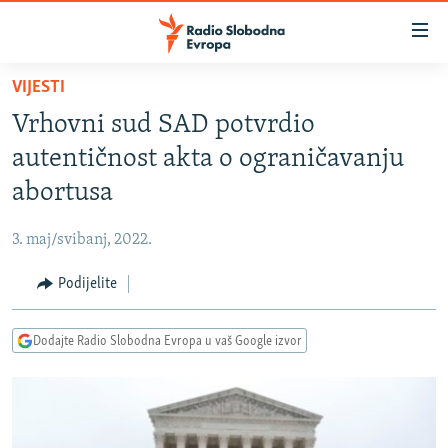
Dostupni
linkovi
Pređite
VIJESTI
na
VIJESTI
Vrhovni sud SAD potvrdio
glavni
BOSNA I HERCEGOVINA
sadržaj
autentičnost akta o ograničavanju
SRBIJA
Pređite
abortusa
na
KOSOVO
glavnu
3. maj/svibanj, 2022.
CRNA GORA
navigaciju
Pređite
Podijelite
VIZUELNO
na
PODCASTI
VIDEO
pretragu
Dodajte Radio Slobodna Evropa u vaš Google izvor
RAT U UKRAJINI
FOTOGALERIJE
KINA NA BALKANU
INFOGRAFIKE
RSE PRIČE IZ SVIJETA