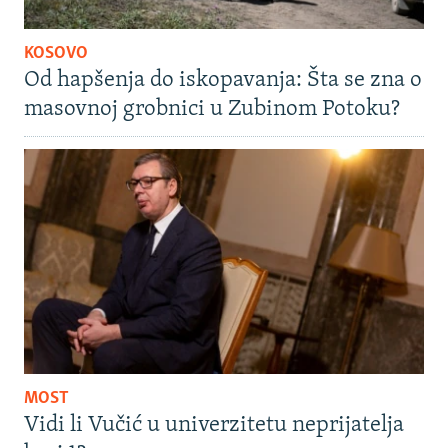
KOSOVO
Od hapšenja do iskopavanja: Šta se zna o
masovnoj grobnici u Zubinom Potoku?
MOST
Vidi li Vučić u univerzitetu neprijatelja