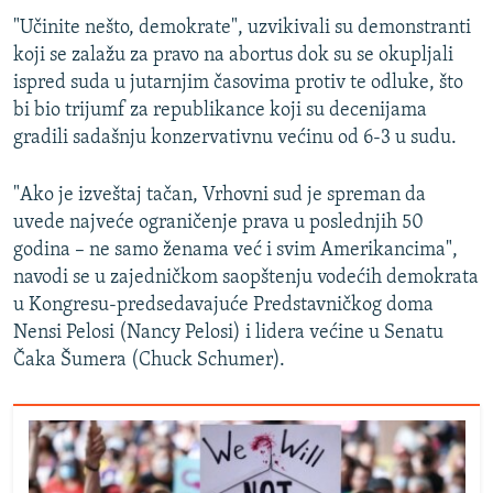
"Učinite nešto, demokrate", uzvikivali su demonstranti
koji se zalažu za pravo na abortus dok su se okupljali
ispred suda u jutarnjim časovima protiv te odluke, što
bi bio trijumf za republikance koji su decenijama
gradili sadašnju konzervativnu većinu od 6-3 u sudu.
"Ako je izveštaj tačan, Vrhovni sud je spreman da
uvede najveće ograničenje prava u poslednjih 50
godina – ne samo ženama već i svim Amerikancima",
navodi se u zajedničkom saopštenju vodećih demokrata
u Kongresu-predsedavajuće Predstavničkog doma
Nensi Pelosi (Nancy Pelosi) i lidera većine u Senatu
Čaka Šumera (Chuck Schumer).