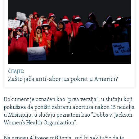
ČITAJTE:
Zašto jača anti-abortus pokret u Americi?
Dokument je označen kao "prva verzija", u slučaju koji
pokušava da poništi zabranu abortusa nakon 15 nedelja
u Misisipiju, u slučaju poznatom kao "Dobbs v. Jackson
Women’s Health Organization".
Na osnovu Alitovog mišljenja, sud bi zaključio da je