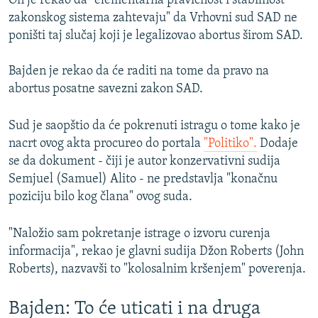
On je rekao da "elementarna pravičnost i stabilnost
zakonskog sistema zahtevaju" da Vrhovni sud SAD ne
poništi taj slučaj koji je legalizovao abortus širom SAD.
Bajden je rekao da će raditi na tome da pravo na
abortus posatne savezni zakon SAD.
Sud je saopštio da će pokrenuti istragu o tome kako je
nacrt ovog akta procureo do portala
"Politiko".
Dodaje
se da dokument - čiji je autor konzervativni sudija
Semjuel (Samuel) Alito - ne predstavlja "konačnu
poziciju bilo kog člana" ovog suda.
"Naložio sam pokretanje istrage o izvoru curenja
informacija", rekao je glavni sudija Džon Roberts (John
Roberts), nazvavši to "kolosalnim kršenjem" poverenja.
Bajden: To će uticati i na druga