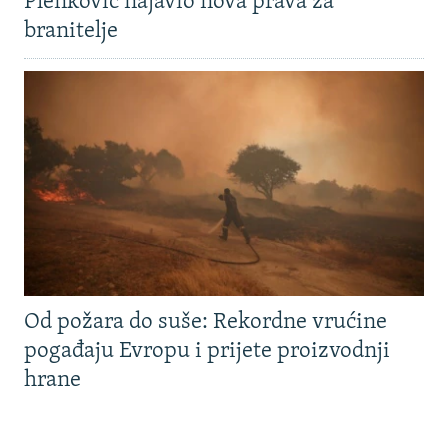
Plenković najavio nova prava za
branitelje
Od požara do suše: Rekordne vrućine
pogađaju Evropu i prijete proizvodnji
hrane