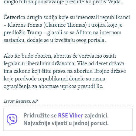
moglo biti za poništavanje presude Ro protiv Vejda.
Četvorica drugih sudija koje su imenovali republikanci
– Klarens Tomas (Clarence Thomas) i trojica koje je
predložio Tramp – glasali su sa Alitom na internom
sastanku, dodaje se u izveštaju ovog portala.
Ako Ro bude oboren, abortus će verovatno ostati
legalan u liberalnim državama. Više od deset država
ima zakone koji štite prava na abortus. Brojne države
koje predvode republikanci donele su razna
ograničenja za abortuse uprkos presudi Ro.
Izvor: Reuters, AP
Pridružite se
RSE Viber
zajednici.
Najvažnije vijesti u jednoj poruci.