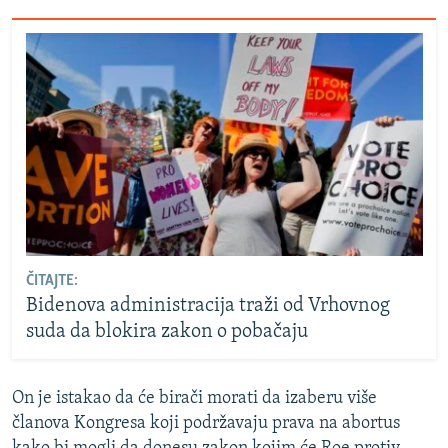
ČITAJTE:
Bidenova administracija traži od Vrhovnog
suda da blokira zakon o pobačaju
On je istakao da će birači morati da izaberu više
članova Kongresa koji podržavaju prava na abortus