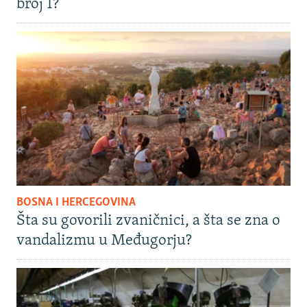
broj 1?
BOSNA I HERCEGOVINA
Šta su govorili zvaničnici, a šta se zna o
vandalizmu u Međugorju?