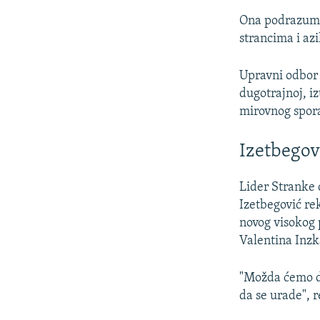
Ona podrazumij
strancima i az
Upravni odbor 
dugotrajnoj, i
mirovnog sporaz
Izetbegov
Lider Stranke
Izetbegović re
novog visokog 
Valentina Inzka
"Možda ćemo do
da se urade", 