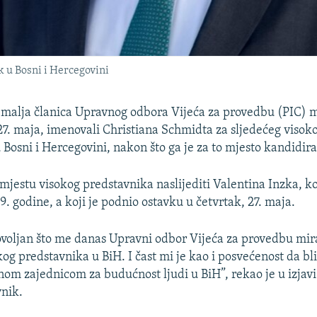
k u Bosni i Hercegovini
malja članica Upravnog odbora Vijeća za provedbu (PIC) m
 27. maja, imenovali Christiana Schmidta za sljedećeg visok
 Bosni i Hercegovini, nakon što ga je za to mjesto kandidi
mjestu visokog predstavnika naslijediti Valentina Inzka, koj
9. godine, a koji je podnio ostavku u četvrtak, 27. maja.
voljan što me danas Upravni odbor Vijeća za provedbu mi
og predstavnika u BiH. I čast mi je kao i posvećenost da b
m zajednicom za budućnost ljudi u BiH”, rekao je u izjavi
vnik.