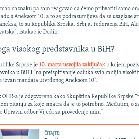
 imao naznaku pa sam reagovao da ćemo prihvatiti samo on
adu s Aneksom 10, a to se podrazumijeva da se usaglase s
aneksa, to su Republika Srpska, Srbija, Federacija BiH, Ali
vatska", istakao je Dodik.
loga visokog predstavnika u BiH?
ublike Srpske je
10. marta usvojila zaključak
u kojem pozi
avnika u BiH i “na preispitivanje odluka svih ranijih visoki
e izvan mandata utvrđenog Aneksom 10".
iz OHR-a je odgovoreno kako Skupština Republike Srpske “
kom pitanju za koje smatra da je to potrebno. Međutim, o z
 Upravni odbor Vijeća za proveđenje mira”.
ČITAJTE: