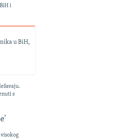
BiH i
vnika u BiH,
dešavaju.
nuti s
e'
 visokog