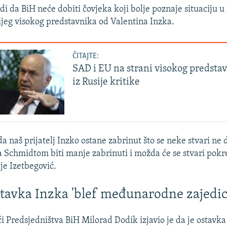
di da BiH neće dobiti čovjeka koji bolje poznaje situaciju u 
eg visokog predstavnika od Valentina Inzka.
ČITAJTE:
SAD i EU na strani visokog predsta
iz Rusije kritike
a naš prijatelj Inzko ostane zabrinut što se neke stvari ne 
Schmidtom biti manje zabrinuti i možda će se stvari pokre
je Izetbegović.
tavka Inzka 'blef međunarodne zajedic
i Predsjedništva BiH Milorad Dodik izjavio je da je ostavka