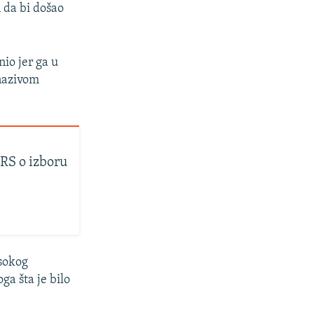
 da bi došao
io jer ga u
 nazivom
 RS o izboru
isokog
ga šta je bilo