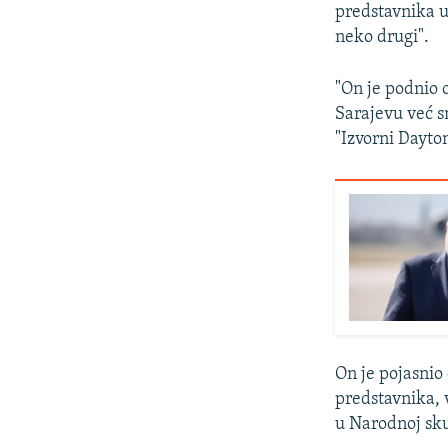
predstavnika u
neko drugi".
"On je podnio 
Sarajevu već s
"Izvorni Dayton
On je pojasnio
predstavnika, v
u Narodnoj sku