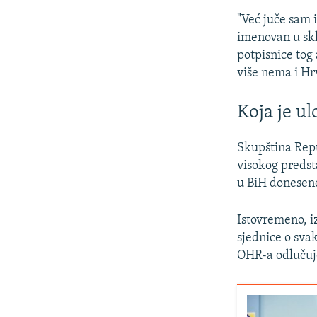
"Već juče sam
imenovan u skl
potpisnice tog 
više nema i Hr
Koja je u
Skupština Rep
visokog predst
u BiH donesen
Istovremeno, 
sjednice o sva
OHR-a odlučuje