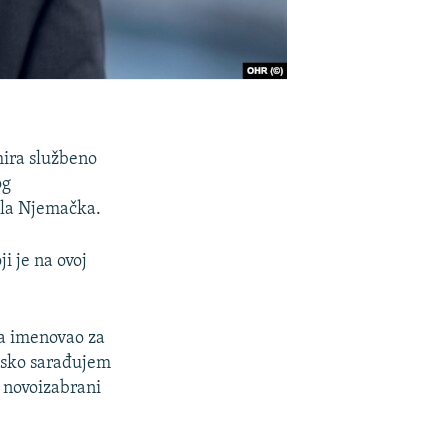
ira službeno
og
rala Njemačka.
i je na ovoj
ra imenovao za
lisko sarađujem
 novoizabrani