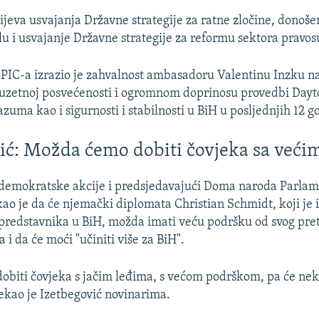
eva usvajanja Državne strategije za ratne zločine, donoše
ilu i usvajanje Državne strategije za reformu sektora pravos
PIC-a izrazio je zahvalnost ambasadoru Valentinu Inzku na
zuzetnoj posvećenosti i ogromnom doprinosu provedbi Day
uma kao i sigurnosti i stabilnosti u BiH u posljednjih 12 g
ić: Možda ćemo dobiti čovjeka sa veći
 demokratske akcije i predsjedavajući Doma naroda Parlam
kao je da će njemački diplomata Christian Schmidt, koji je
predstavnika u BiH, možda imati veću podršku od svog pr
 i da će moći "učiniti više za BiH".
biti čovjeka s jačim leđima, s većom podrškom, pa će nek
rekao je Izetbegović novinarima.