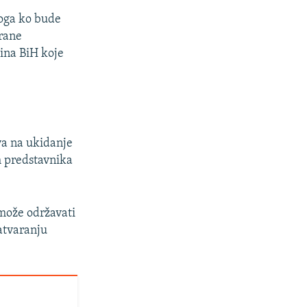
oga ko bude
trane
jina BiH koje
va na ukidanje
h predstavnika
može održavati
atvaranju