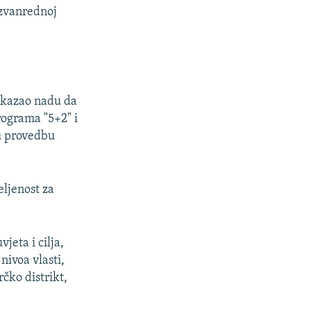
izvanrednoj
iskazao nadu da
rograma "5+2" i
ju provedbu
ljenost za
eta i cilja,
ivoa vlasti,
čko distrikt,