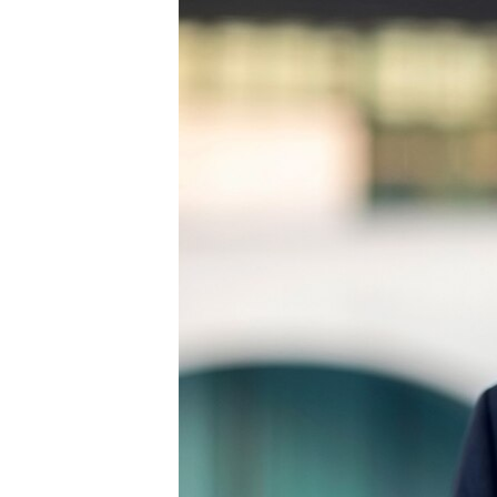
ISPRIČAJ MI
DNEVNO@RSE
SPECIJALI RSE
VIŠE OD NASLOVA
GENOCID U SREBRENICI
POPLAVE I KLIZIŠTA U BIH 2024.
TV LIBERTY
POST SCRIPTUM
MOJA EVROPA
TRI DECENIJE OD RATA U BIH
SVE KARTE DEJTONA
NASTANAK I RASPAD JUGOSLAVIJE