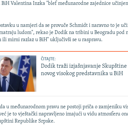
 BiH Valentina Inzka "blef međunarodne zajednice učinjen
ostavku u namjeri da se provuče Schmidt i naravno to je učin
matraju ludom", rekao je Dodik na tribini u Beogradu pod
 ili mirni razlaz u BiH" uključivši se u raspravu.
ČITAJTE:
Dodik traži izjašnjavanje Skupštine
novog visokog predstavnika u BiH
 da u međunarodnom pravu ne postoji priča o zamjeniku v
eć je to vještački napravljeno imajući u vidu atmosferu ono
pštini Republike Srpske.