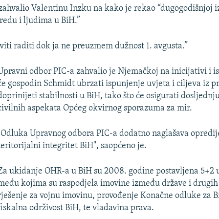
zahvalio Valentinu Inzku na kako je rekao “dugogodišnjoj 
redu i ljudima u BiH.”
aviti raditi dok ja ne preuzmem dužnost 1. avgusta.”
Upravni odbor PIC-a zahvalio je Njemačkoj na inicijativi i 
će gospodin Schmidt ubrzati ispunjenje uvjeta i ciljeva iz p
doprinijeti stabilnosti u BiH, tako što će osigurati dosljedn
civilnih aspekata Općeg okvirnog sporazuma za mir.
"Odluka Upravnog odbora PIC-a dodatno naglašava opredije
teritorijalni integritet BiH", saopćeno je.
Za ukidanje OHR-a u BiH su 2008. godine postavljena 5+2 uvj
među kojima su raspodjela imovine između države i drugih n
rješenje za vojnu imovinu, provođenje Konačne odluke za Br
fiskalna održivost BiH, te vladavina prava.