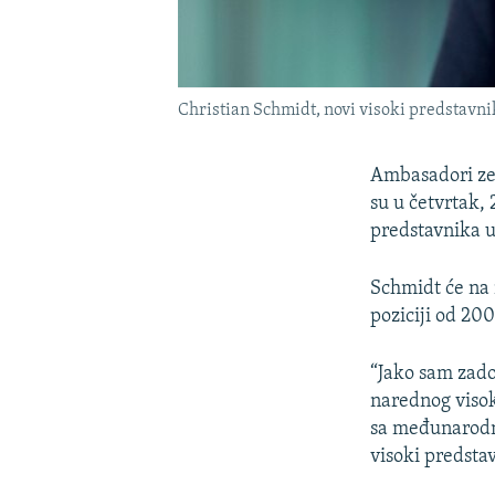
Christian Schmidt, novi visoki predstavni
Ambasadori ze
su u četvrtak,
predstavnika u
Schmidt će na 
poziciji od 200
“Jako sam zado
narednog visok
sa međunarodno
visoki predsta