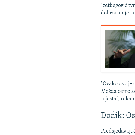
Izetbegović tvr
dobronamjernij
"Ovako ostaje d
Možda ćemo sa 
mjesta", rekao 
Dodik: Os
Predsjedavajuć