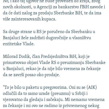
No, i ako taj ugovor ne bude proveden do kraja, zbog
novih okolnosti, u Agenciji za bankarstvo FBiH navode i
da će dati nalog za prodaju Sberbanke BiH, te da ima
više zainteresovanih kupaca.
Sa druge strane u RS je poručeno da Sberbanku u
Banjaluci žele zadržati dugoročnije u vlasništvu
entitetske Vlade.
Milorad Dodik, član Predsjedništva BiH, koji je
prisustvovao objavi Vlade RS o preuzimanju Sberbanke
u Banjaluci, rekao je da nije bilo vremena za čekanje
da se završi posao oko prodaje.
"To je bilo u paketu u pregovorima. Oni su se (AIK)
odlučili da to samo urade (preuzmu) u Srbiji i
vjerovatno da gledaju i sačekaju. Mi nemamo vremena
za čekanje i mi ovo ne radimo iz privremenog nekog