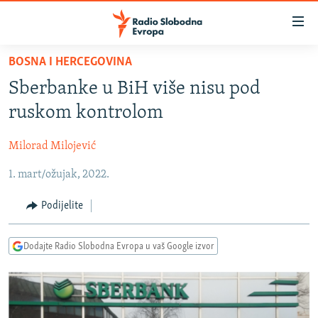
Dostupni
linkovi
Pređite
BOSNA I HERCEGOVINA
na
VIJESTI
Sberbanke u BiH više nisu pod
glavni
BOSNA I HERCEGOVINA
sadržaj
ruskom kontrolom
SRBIJA
Pređite
na
Milorad Milojević
KOSOVO
glavnu
1. mart/ožujak, 2022.
CRNA GORA
navigaciju
Pređite
VIZUELNO
Podijelite
na
PODCASTI
VIDEO
pretragu
Dodajte Radio Slobodna Evropa u vaš Google izvor
RAT U UKRAJINI
FOTOGALERIJE
KINA NA BALKANU
INFOGRAFIKE
RSE PRIČE IZ SVIJETA