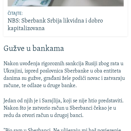
ČITAJTE:
NBS: Sberbank Srbija likvidna i dobro
kapitalizovana
Gužve u bankama
Nakon uvođenja rigoroznih sankcija Rusiji zbog rata u
Ukrajini, ispred poslovnica Sberbanke u oba entiteta
danima su gužve, građani žele podići novac i zatvaraju
račune, te odlaze u druge banke.
Jedan od njih je i Sarajlija, koji se nije htio predstaviti.
Nakon što je zatvorio račun u Sberbanci čekao je u
redu da otvori račun u drugoj banci.
"Bio sam u Sberbanci. Ne ulijevaju mi baš povjerenje.