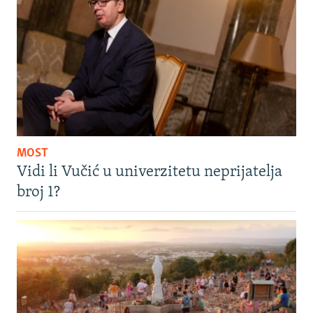
MOST
Vidi li Vučić u univerzitetu neprijatelja
broj 1?