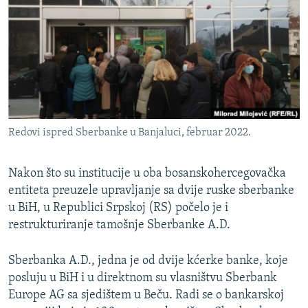
ISPRIČAJ MI
DNEVNO@RSE
SPECIJALI RSE
VIŠE OD NASLOVA
PRATITE NAS
GENOCID U SREBRENICI
Redovi ispred Sberbanke u Banjaluci, februar 2022.
POPLAVE I KLIZIŠTA U BIH 2024.
TV LIBERTY
Sve RFE/RL stranice
Nakon što su institucije u oba bosanskohercegovačka
POST SCRIPTUM
entiteta preuzele upravljanje sa dvije ruske sberbanke
u BiH, u Republici Srpskoj (RS) počelo je i
MOJA EVROPA
restrukturiranje tamošnje Sberbanke A.D.
TRI DECENIJE OD RATA U BIH
Sberbanka A.D., jedna je od dvije kćerke banke, koje
SVE KARTE DEJTONA
posluju u BiH i u direktnom su vlasništvu Sberbank
NASTANAK I RASPAD JUGOSLAVIJE
Europe AG sa sjedištem u Beču. Radi se o bankarskoj