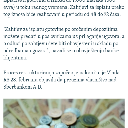
isplaćivati gotovinu u iznosu do 1.000 maraka (500
evra) u toku radnog vremena. Zahtjevi za isplatu preko
tog iznosa biće realizovani u periodu od 48 do 72 časa.
"Zahtjev za isplatu gotovine po oročenim depozitima
možete predati u poslovnicama uz prilaganje ugovora, a
o odluci po zahtjevu ćete biti obavješteni u skladu po
odredbama ugovora", navodi se u obavještenju banke
klijentima.
Proces restrukturiranja započeo je nakon što je Vlada
RS 28. februara objavila da preuzima vlasništvo nad
Sberbankom A.D.