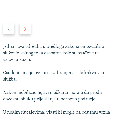
P
N
r
a
e
r
t
e
Jedna nova odredba u predlogu zakona omogućila bi
h
d
služenje vojnog roka osobama koje su osuđene na
o
n
uslovnu kaznu.
d
i
n
s
Osuđenicima je trenutno zabranjena bilo kakva vojna
i
l
služba.
s
a
l
j
Nakon mobilizacije, svi muškarci moraju da prođu
a
d
obveznu obuku prije slanja u borbeno područje.
j
d
U nekim slučajevima, vlasti bi mogle da oduzmu vozila