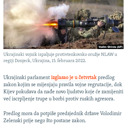
ISPRIČAJ MI
DNEVNO@RSE
SPECIJALI RSE
VIŠE OD NASLOVA
PRATITE NAS
GENOCID U SREBRENICI
Ukrajinski vojnik ispaljuje protivtenkovsko oružje NLAW u
POPLAVE I KLIZIŠTA U BIH 2024.
regiji Donjeck, Ukrajina, 15. februara 2022.
TV LIBERTY
Sve RFE/RL stranice
POST SCRIPTUM
Ukrajinski parlament
izglasao je u četvrtak
predlog
zakon kojim se mijenjaju pravila vojne regrutacije, dok
MOJA EVROPA
Kijev pokušava da nađe novo ljudstvo koje će zamijeniti
TRI DECENIJE OD RATA U BIH
već iscrpljenje trupe u borbi protiv ruskih agresora.
SVE KARTE DEJTONA
Predlog mora da potpiše predsjednik države Volodimir
NASTANAK I RASPAD JUGOSLAVIJE
Zelenski prije nego što postane zakon.