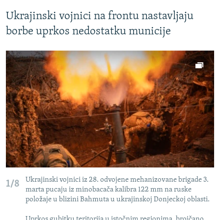
Ukrajinski vojnici na frontu nastavljaju
borbe uprkos nedostatku municije
Ukrajinski vojnici iz 28. odvojene mehanizovane brigade 3.
1/8
marta pucaju iz minobacača kalibra 122 mm na ruske
položaje u blizini Bahmuta u ukrajinskoj Donjeckoj oblasti.
Uprkos gubitku teritorija u istočnim regionima, brojčano