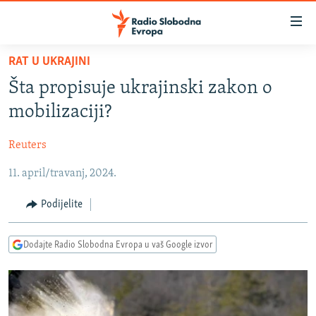
Dostupni
linkovi
Pređite
RAT U UKRAJINI
na
VIJESTI
Šta propisuje ukrajinski zakon o
glavni
BOSNA I HERCEGOVINA
sadržaj
mobilizaciji?
SRBIJA
Pređite
na
Reuters
KOSOVO
glavnu
11. april/travanj, 2024.
CRNA GORA
navigaciju
Pređite
VIZUELNO
Podijelite
na
PODCASTI
VIDEO
pretragu
Dodajte Radio Slobodna Evropa u vaš Google izvor
RAT U UKRAJINI
FOTOGALERIJE
KINA NA BALKANU
INFOGRAFIKE
RSE PRIČE IZ SVIJETA