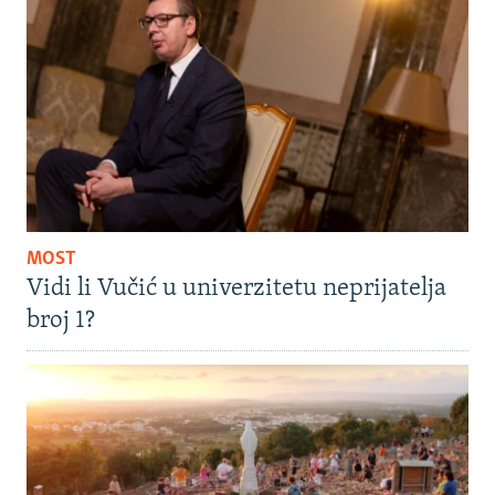
MOST
Vidi li Vučić u univerzitetu neprijatelja
broj 1?