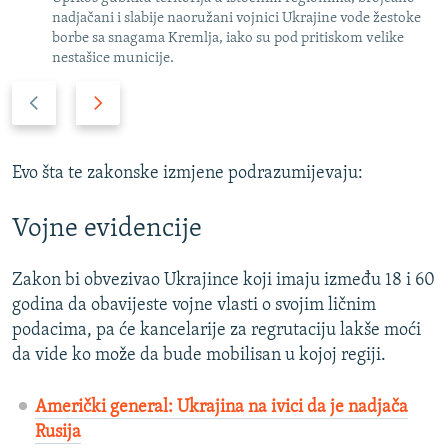
nadjačani i slabije naoružani vojnici Ukrajine vode žestoke
borbe sa snagama Kremlja, iako su pod pritiskom velike
nestašice municije.
P
N
r
a
e
r
t
e
Evo šta te zakonske izmjene podrazumijevaju:
h
d
o
n
Vojne evidencije
d
i
n
s
Zakon bi obvezivao Ukrajince koji imaju između 18 i 60
i
l
godina da obavijeste vojne vlasti o svojim ličnim
s
a
podacima, pa će kancelarije za regrutaciju lakše moći
l
j
da vide ko može da bude mobilisan u kojoj regiji.
a
d
j
Američki general: Ukrajina na ivici da je nadjača
d
Rusija