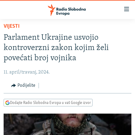
Dostupni
linkovi
Pređite
VIJESTI
na
VIJESTI
Parlament Ukrajine usvojio
glavni
BOSNA I HERCEGOVINA
sadržaj
kontroverzni zakon kojim želi
SRBIJA
Pređite
povećati broj vojnika
na
KOSOVO
glavnu
11. april/travanj, 2024.
CRNA GORA
navigaciju
Pređite
Podijelite
VIZUELNO
na
PODCASTI
VIDEO
pretragu
Dodajte Radio Slobodna Evropa u vaš Google izvor
RAT U UKRAJINI
FOTOGALERIJE
KINA NA BALKANU
INFOGRAFIKE
RSE PRIČE IZ SVIJETA