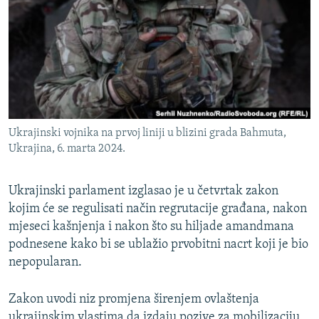
ISPRIČAJ MI
DNEVNO@RSE
SPECIJALI RSE
VIŠE OD NASLOVA
PRATITE NAS
GENOCID U SREBRENICI
Ukrajinski vojnika na prvoj liniji u blizini grada Bahmuta,
POPLAVE I KLIZIŠTA U BIH 2024.
Ukrajina, 6. marta 2024.
TV LIBERTY
Sve RFE/RL stranice
Ukrajinski parlament izglasao je u četvrtak zakon
POST SCRIPTUM
kojim će se regulisati način regrutacije građana, nakon
MOJA EVROPA
mjeseci kašnjenja i nakon što su hiljade amandmana
podnesene kako bi se ublažio prvobitni nacrt koji je bio
TRI DECENIJE OD RATA U BIH
nepopularan.
SVE KARTE DEJTONA
NASTANAK I RASPAD JUGOSLAVIJE
Zakon uvodi niz promjena širenjem ovlaštenja
ukrajinskim vlastima da izdaju pozive za mobilizaciju