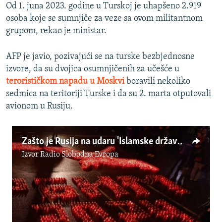
Od 1. juna 2023. godine u Turskoj je uhapšeno 2.919
osoba koje se sumnjiče za veze sa ovom militantnom
grupom, rekao je ministar.
AFP je javio, pozivajući se na turske bezbjednosne
izvore, da su dvojica osumnjičenih za učešće u
terorističkom napadu u Moskvi
boravili nekoliko
sedmica na teritoriji Turske i da su 2. marta otputovali
avionom u Rusiju.
Zašto je Rusija na udaru 'Islamske države'?
Izvor
Radio Slobodna Evropa