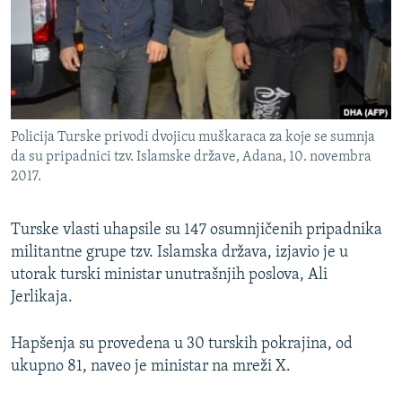
ISPRIČAJ MI
DNEVNO@RSE
SPECIJALI RSE
VIŠE OD NASLOVA
PRATITE NAS
Policija Turske privodi dvojicu muškaraca za koje se sumnja
GENOCID U SREBRENICI
da su pripadnici tzv. Islamske države, Adana, 10. novembra
2017.
POPLAVE I KLIZIŠTA U BIH 2024.
TV LIBERTY
Sve RFE/RL stranice
Turske vlasti uhapsile su 147 osumnjičenih pripadnika
POST SCRIPTUM
militantne grupe tzv. Islamska država, izjavio je u
utorak turski ministar unutrašnjih poslova, Ali
MOJA EVROPA
Jerlikaja.
TRI DECENIJE OD RATA U BIH
SVE KARTE DEJTONA
Hapšenja su provedena u 30 turskih pokrajina, od
ukupno 81, naveo je ministar na mreži X.
NASTANAK I RASPAD JUGOSLAVIJE