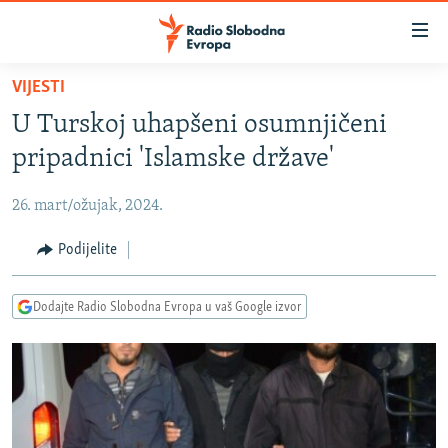
Dostupni
linkovi
Pređite
VIJESTI
na
VIJESTI
U Turskoj uhapšeni osumnjičeni
glavni
BOSNA I HERCEGOVINA
sadržaj
pripadnici 'Islamske države'
SRBIJA
Pređite
na
26. mart/ožujak, 2024.
KOSOVO
glavnu
CRNA GORA
Podijelite
navigaciju
Pređite
VIZUELNO
na
Dodajte Radio Slobodna Evropa u vaš Google izvor
PODCASTI
VIDEO
pretragu
RAT U UKRAJINI
FOTOGALERIJE
KINA NA BALKANU
INFOGRAFIKE
RSE PRIČE IZ SVIJETA