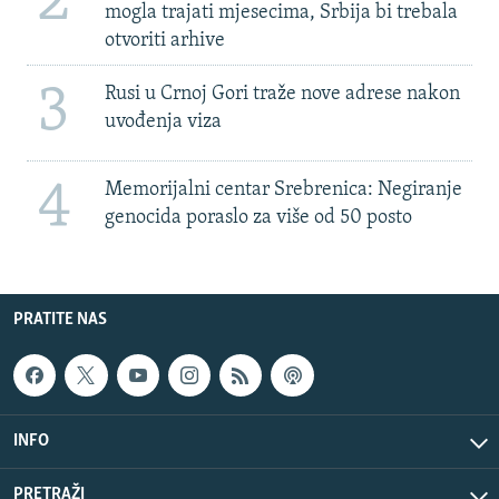
2
mogla trajati mjesecima, Srbija bi trebala
otvoriti arhive
3
Rusi u Crnoj Gori traže nove adrese nakon
uvođenja viza
4
Memorijalni centar Srebrenica: Negiranje
genocida poraslo za više od 50 posto
PRATITE NAS
INFO
PRETRAŽI