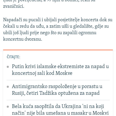
ljudi je povrijeđeno, a 97 njih u bolnici, rekli su
1080p
zvaničnici.
Auto
240p
360p
480p
Napadači su pucali i ubijali posjetitelje koncerta dok su
čekali u redu da uđu, a zatim ušli u gledalište, gdje su
720p
1080p
ubili još ljudi prije nego što su zapalili ogromnu
koncertnu dvoranu.
ČITAJTE:
Putin krivi islamske ekstremiste za napad u
koncertnoj sali kod Moskve
Antimigrantsko raspoloženje u porastu u
Rusiji, četiri Tadžika optužena za napad
Bela kuća saopštila da Ukrajina 'ni na koji
način' nije bila umešana u masakr u Moskvi