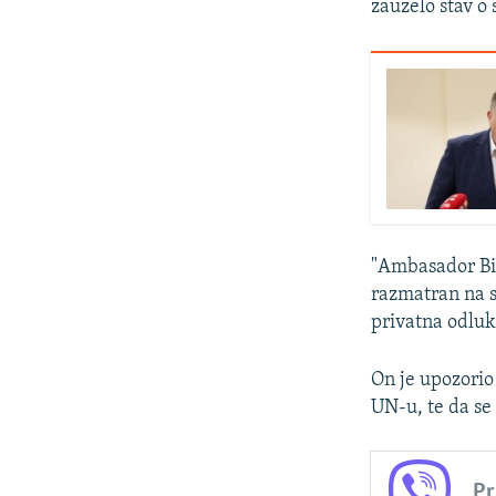
zauzelo stav o 
"Ambasador BiH
razmatran na s
privatna odluk
On je upozorio 
UN-u, te da se
Pr