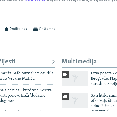
Pratite nas
Odštampaj
ijesti
Multimedija
mreža SafeJournalists osudila
Prva poseta Z
smrću Veranu Matiću
Beogradu: Naja
saradnje Srbij
vna sjednica Skupštine Kosova
urti ponovo traži 'dodatno
Satelitski sni
 dogovor
otkrivaju štetu
skladištima r
'Amazona'
rabija, Pakistan i Turska