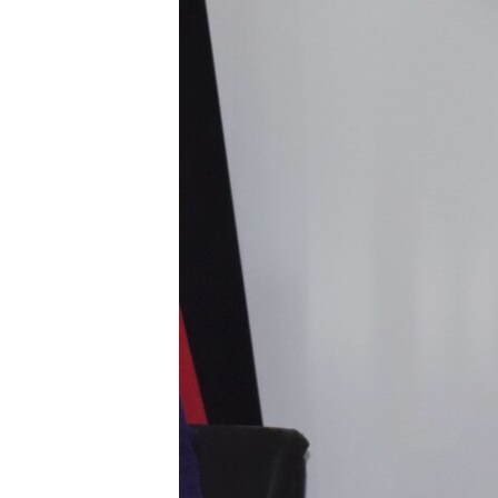
ISPRIČAJ MI
DNEVNO@RSE
SPECIJALI RSE
VIŠE OD NASLOVA
GENOCID U SREBRENICI
POPLAVE I KLIZIŠTA U BIH 2024.
TV LIBERTY
POST SCRIPTUM
MOJA EVROPA
TRI DECENIJE OD RATA U BIH
SVE KARTE DEJTONA
NASTANAK I RASPAD JUGOSLAVIJE