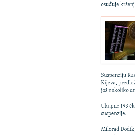
osuđuje kršenj
Suspenziju Rusi
Kijeva, predlo
još nekoliko d
Ukupno 193 čla
suspenzije.
Milorad Dodik,