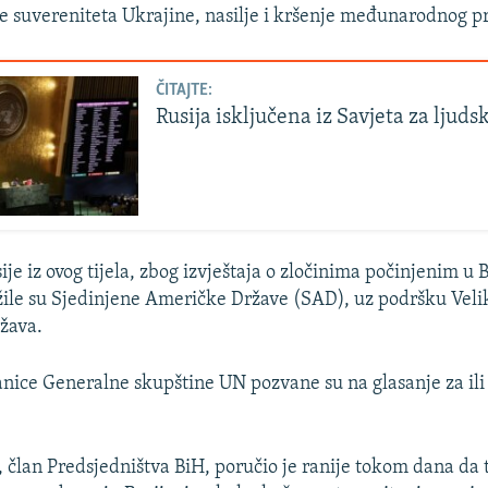
e suvereniteta Ukrajine, nasilje i kršenje međunarodnog p
ČITAJTE:
Rusija isključena iz Savjeta za ljud
je iz ovog tijela, zbog izvještaja o zločinima počinjenim u B
žile su Sjedinjene Američke Države (SAD), uz podršku Velik
ržava.
nice Generalne skupštine UN pozvane su na glasanje za ili
 član Predsjedništva BiH, poručio je ranije tokom dana da to