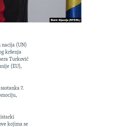
h nacija (UN)
bog kršenja
isera Turković
nije (EU),
sastanka 7.
omociju,
istarki
vove kojima se