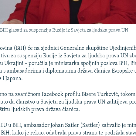
e BiH glasati za suspenziju Rusije iz Savjeta za ljudska prava UN
ovina (BiH) će na sjednici Generalne skupštine Ujedinjeni
ativu za suspenziju Rusije iz Savjeta za ljudska prava UN z
u Ukrajini – poručila je ministarka spoljnih poslova BiH, B
a s ambasadorima i diplomatama država članica Evropske u
e i Japana.
no na zvaničnom Facebook profilu Bisere Turković, tokom 
knuto da članstvo u Savjetu za ljudska prava UN zahtijeva pr
štitu ljudskih prava država članica.
 EU u BiH, ambasador Johan Satler (Sattler) zahvalio je min
e BiH, kako je rekao, odabrala pravu stranu te podržala sta