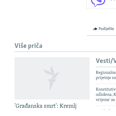
Podijelite
Više priča
Vesti/V
Regionalna 
PRATITE NAS
prijetnje 
Konstituti
odložena, K
Sve RFE/RL stranice
vrijeme' za
'Građanska smrt': Kremlj
Saudijska A
državljanstvo koristi kao