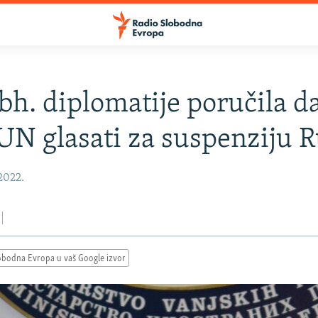
 bh. diplomatije poručila d
UN glasati za suspenziju R
 2022.
obodna Evropa u vaš Google izvor