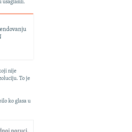
 usaglasili.
pendovanju
N
oji nije
oluciju. To je
ilo ko glasa u
ednoj poruci.