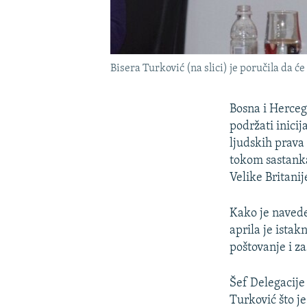
Bisera Turković (na slici) je poručila da ć
Bosna i Herceg
podržati inicij
ljudskih prava 
tokom sastank
Velike Britanij
Kako je navede
aprila je ista
poštovanje i za
Šef Delegacije
Turković što j