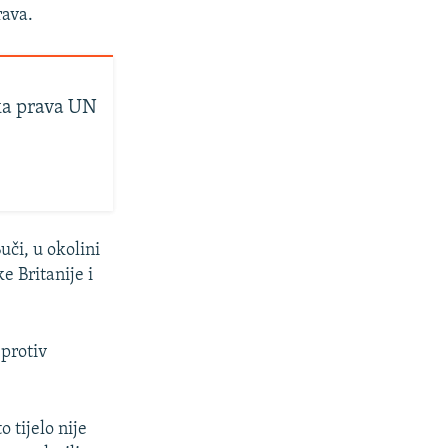
rava.
ska prava UN
uči, u okolini
e Britanije i
 protiv
 tijelo nije