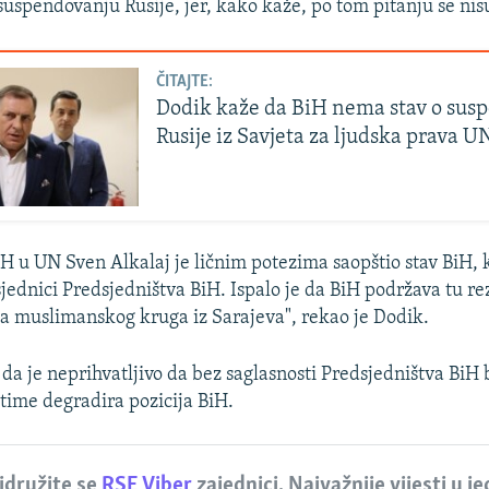
suspendovanju Rusije, jer, kako kaže, po tom pitanju se nisu
ČITAJTE:
Dodik kaže da BiH nema stav o sus
Rusije iz Savjeta za ljudska prava U
 u UN Sven Alkalaj je ličnim potezima saopštio stav BiH, k
jednici Predsjedništva BiH. Ispalo je da BiH podržava tu rez
a muslimanskog kruga iz Sarajeva", rekao je Dodik.
da je neprihvatljivo da bez saglasnosti Predsjedništva BiH b
 time degradira pozicija BiH.
idružite se
RSE Viber
zajednici. Najvažnije vijesti u j