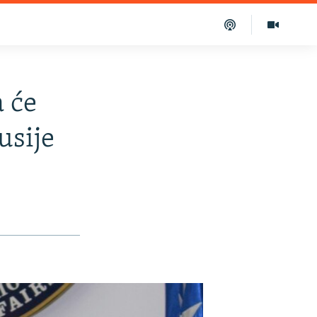
a će
usije