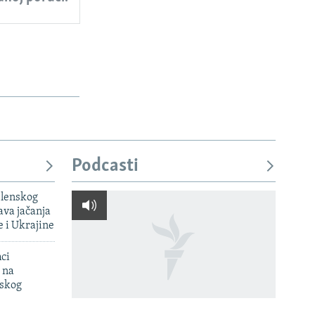
Podcasti
elenskog
va jačanja
e i Ukrajine
mci
 na
uskog