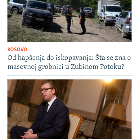
KOSOVO
Od hapšenja do iskopavanja: Šta se zna o
masovnoj grobnici u Zubinom Potoku?