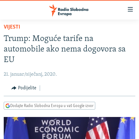
Dostupni
linkovi
Pređite
VIJESTI
na
VIJESTI
Trump: Moguće tarife na
glavni
BOSNA I HERCEGOVINA
sadržaj
automobile ako nema dogovora sa
SRBIJA
Pređite
EU
na
KOSOVO
glavnu
21. januar/siječanj, 2020.
CRNA GORA
navigaciju
Pređite
Podijelite
VIZUELNO
na
PODCASTI
VIDEO
pretragu
Dodajte Radio Slobodna Evropa u vaš Google izvor
RAT U UKRAJINI
FOTOGALERIJE
KINA NA BALKANU
INFOGRAFIKE
RSE PRIČE IZ SVIJETA