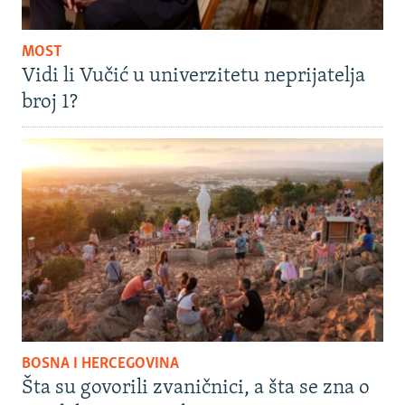
MOST
Vidi li Vučić u univerzitetu neprijatelja
broj 1?
BOSNA I HERCEGOVINA
Šta su govorili zvaničnici, a šta se zna o