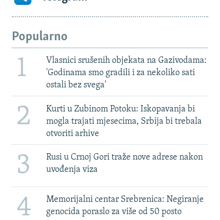
Popularno
1
Vlasnici srušenih objekata na Gazivodama:
'Godinama smo gradili i za nekoliko sati
ostali bez svega'
2
Kurti u Zubinom Potoku: Iskopavanja bi
mogla trajati mjesecima, Srbija bi trebala
otvoriti arhive
3
Rusi u Crnoj Gori traže nove adrese nakon
uvođenja viza
4
Memorijalni centar Srebrenica: Negiranje
genocida poraslo za više od 50 posto