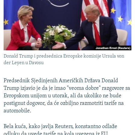
ISPRIČAJ MI
DNEVNO@RSE
SPECIJALI RSE
VIŠE OD NASLOVA
PRATITE NAS
GENOCID U SREBRENICI
Donald Trump i predsednica Evropske komisije Ursula von
POPLAVE I KLIZIŠTA U BIH 2024.
der Leyen u Davosu
TV LIBERTY
Sve RFE/RL stranice
Predsednik Sjedinjenih Američkih Država Donald
POST SCRIPTUM
Trump izjavio je da je imao "veoma dobre" razgovore sa
MOJA EVROPA
Evropskom unijom u utorak, ali da ukoliko ne bude
postignut dogovor, da će ozbiljno razmotriti tarife na
TRI DECENIJE OD RATA U BIH
automobile.
SVE KARTE DEJTONA
NASTANAK I RASPAD JUGOSLAVIJE
Bela kuća, kako javlja Reuters, konstantno odlaže
odluku da uvede tarife na kola uvezena iz EU.