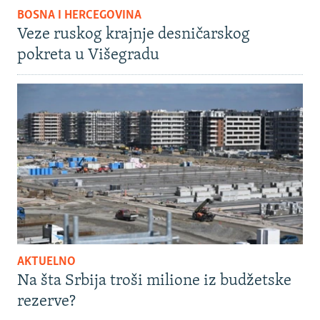
BOSNA I HERCEGOVINA
Veze ruskog krajnje desničarskog
pokreta u Višegradu
AKTUELNO
Na šta Srbija troši milione iz budžetske
rezerve?