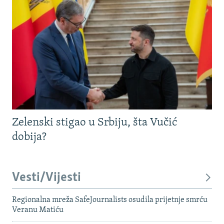
Zelenski stigao u Srbiju, šta Vučić
dobija?
Vesti/Vijesti
Regionalna mreža SafeJournalists osudila prijetnje smrću
Veranu Matiću