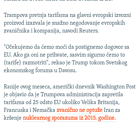
Trampova pretnja tarifama na glavni evropski izvozni
proizvod izazvala je snažno negodovanje evropskih
zvaničnika i kompanija, navodi Reuters.
"Očekujemo da ćemo moći da postignemo dogovor sa
EU. Ako ga oni ne prihvate, sasvim sigurno ćemo to
(tarife) razmotriti", rekao je Trump tokom Svetskog
ekonomskog foruma u Davosu.
Ranije ovog meseca, američki dnevnik Washington Post
je objavio da je Trumpova administracija zapretila
tarifama od 25 odsto EU ukoliko Velika Britanija,
Francuska i Nemačka
zvanično ne optuže
Iran za
kršenje
nuklearnog sporazuma iz 2015. godine.