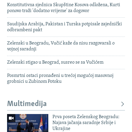
Konstitutivna sjednica Skupštine Kosova odložena, Kurti
ponovo traži 'dodatno vrijeme' za dogovor
Saudijska Arabija, Pakistan i Turska potpisale zajednički
odbrambeni pakt
Zelenski u Beogradu, Vučić kaže da nisu razgovarali o
vojnoj saradnji
Zelenski stigao u Beograd, susreo se sa Vučićem
Posmrtni ostaci pronađeni u trećoj mogućoj masovnoj
grobnici u Zubinom Potoku
Multimedija
Prva poseta Zelenskog Beogradu:
Najava jačanja saradnje Srbije i
Ukrajine