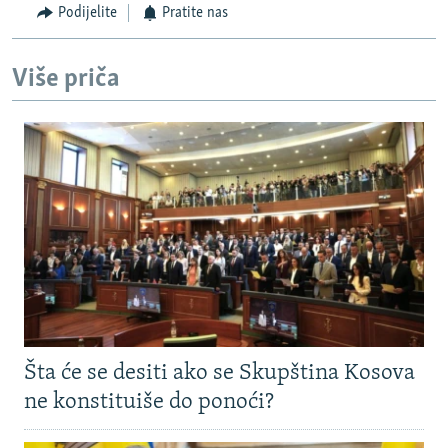
Podijelite
Pratite nas
Više priča
Šta će se desiti ako se Skupština Kosova
ne konstituiše do ponoći?