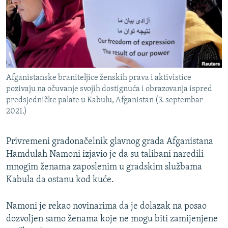
ISPRIČAJ MI
DNEVNO@RSE
SPECIJALI RSE
VIŠE OD NASLOVA
PRATITE NAS
Afganistanske braniteljice ženskih prava i aktivistice
GENOCID U SREBRENICI
pozivaju na očuvanje svojih dostignuća i obrazovanja ispred
predsjedničke palate u Kabulu, Afganistan (3. septembar
POPLAVE I KLIZIŠTA U BIH 2024.
2021.)
TV LIBERTY
Sve RFE/RL stranice
POST SCRIPTUM
Privremeni gradonačelnik glavnog grada Afganistana
Hamdulah Namoni izjavio je da su talibani naredili
MOJA EVROPA
mnogim ženama zaposlenim u gradskim službama
TRI DECENIJE OD RATA U BIH
Kabula da ostanu kod kuće.
SVE KARTE DEJTONA
Namoni je rekao novinarima da je dolazak na posao
NASTANAK I RASPAD JUGOSLAVIJE
dozvoljen samo ženama koje ne mogu biti zamijenjene