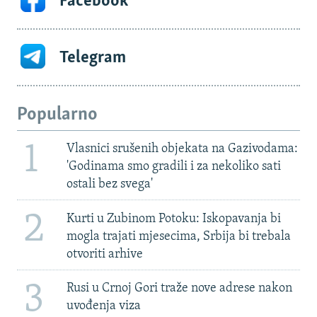
Facebook
Telegram
Popularno
1
Vlasnici srušenih objekata na Gazivodama:
'Godinama smo gradili i za nekoliko sati
ostali bez svega'
2
Kurti u Zubinom Potoku: Iskopavanja bi
mogla trajati mjesecima, Srbija bi trebala
otvoriti arhive
3
Rusi u Crnoj Gori traže nove adrese nakon
uvođenja viza