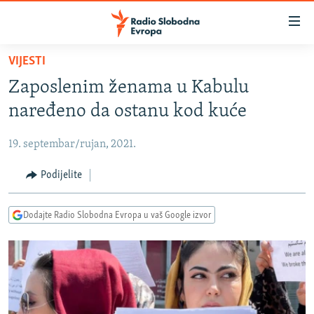
Dostupni
linkovi
Pređite
VIJESTI
na
VIJESTI
Zaposlenim ženama u Kabulu
glavni
BOSNA I HERCEGOVINA
sadržaj
naređeno da ostanu kod kuće
SRBIJA
Pređite
na
19. septembar/rujan, 2021.
KOSOVO
glavnu
CRNA GORA
Podijelite
navigaciju
Pređite
VIZUELNO
na
Dodajte Radio Slobodna Evropa u vaš Google izvor
PODCASTI
VIDEO
pretragu
RAT U UKRAJINI
FOTOGALERIJE
KINA NA BALKANU
INFOGRAFIKE
RSE PRIČE IZ SVIJETA