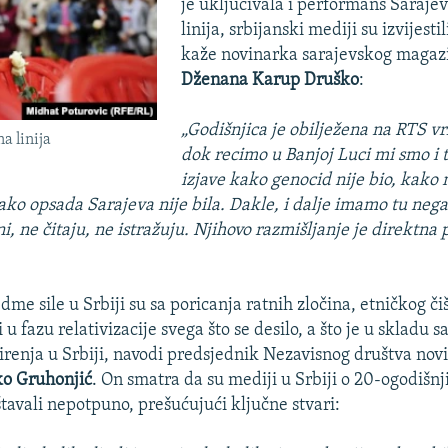
je uključivala i performans Saraje
linija, srbijanski mediji su izvijesti
kaže novinarka sarajevskog magaz
Dženana Karup Druško
:
„Godišnjica je obilježena na RTS vr
a linija
dok recimo u Banjoj Luci mi smo i t
izjave kako genocid nije bio, kako 
kako opsada Sarajeva nije bila. Dakle, i dalje imamo tu nega
i, ne čitaju, ne istražuju. Njihovo razmišljanje je direktna 
dme sile u Srbiji su sa poricanja ratnih zločina, etničkog či
 u fazu relativizacije svega što se desilo, a što je u skladu 
renja u Srbiji, navodi predsjednik Nezavisnog društva nov
o Gruhonjić
. On smatra da su mediji u Srbiji o 20-ogodišnj
štavali nepotpuno, prešućujući ključne stvari: