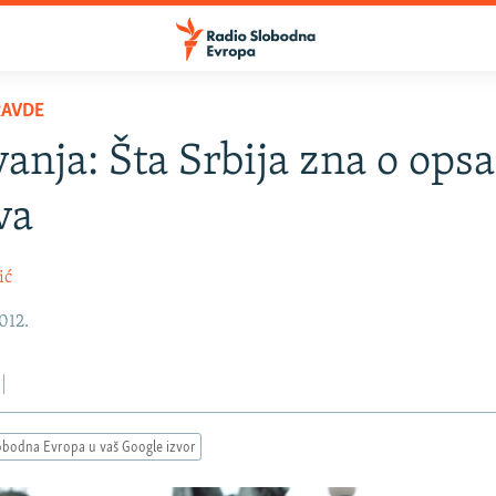
RAVDE
anja: Šta Srbija zna o opsa
va
ić
2012.
obodna Evropa u vaš Google izvor