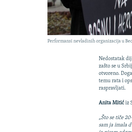
Performansi nevladinih organizacija u Beo
Nedostatak dij
zašto se u Srbi
otvoreno. Događ
temu rata i ops
raspravljati.
Anita Mitić
iz 
„Što se tiče 2
sam ja imala d