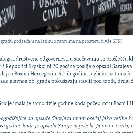
gradu podsećaju na istinu o ratovima na prostoru bivše SFRJ
aloga i društvene odgovornosti u suočavanju sa prošlošću kl
ji i Republici Srpskoj ni 20 godina poslije o opsadi Sarajeva
aji u Bosni i Hercegovini 90-ih godina različito se tumače 
ade glavnog bh. grada pokušavaju staviti pod tepih, drugi ž
Srbije imala je samo dvije godine kada počeo rat u Bosni i 
0-ogodišnjice od opsade Sarajeva imam osećaj jako velike kr
ve godine kada je opsada Sarajeva počela. Ja imam osećaj o