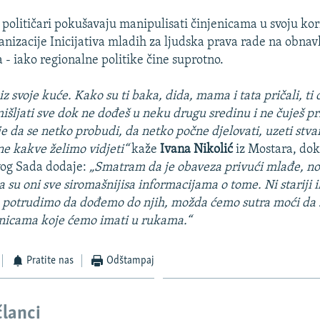
političari pokušavaju manipulisati činjenicama u svoju koris
anizacije Inicijativa mladih za ljudska prava rade na obnav
 - iako regionalne politike čine suprotno.
 iz svoje kuće. Kako su ti baka, dida, mama i tata pričali, ti 
mišljati sve dok ne dođeš u neku drugu sredinu i ne čuješ p
je da se netko probudi, da netko počne djelovati, uzeti stvar
ne kakve želimo vidjeti“
kaže
Ivana Nikolić
iz Mostara, do
vog Sada dodaje:
„Smatram da je obaveza privući mlađe, no
da su oni sve siromašnijisa informacijama o tome. Ni stariji 
e potrudimo da dođemo do njih, možda ćemo sutra moći da 
enicama koje ćemo imati u rukama.“
Pratite nas
Odštampaj
članci