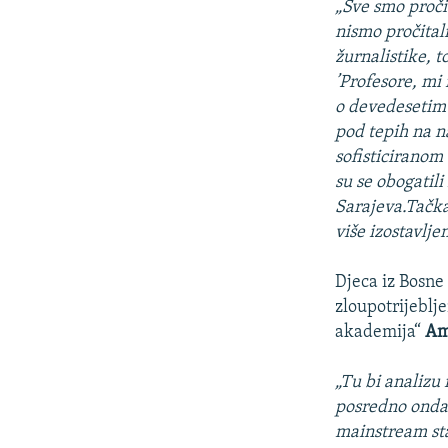
„Sve smo pročit
nismo pročitali
žurnalistike, 
’Profesore, m
o devedesetim 
pod tepih na n
sofisticiranom 
su se obogatili
Sarajeva.Tačka!
više izostavlje
Djeca iz Bosne
zloupotrijeblj
akademija“
Am
„Tu bi analizu 
posredno onda i
mainstream sta