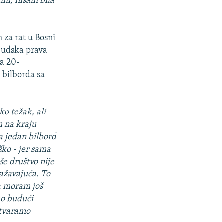
čim, nisam bila
 za rat u Bosni
ljudska prava
la 20-
 bilborda sa
ko težak, ali
m na kraju
a jedan bilbord
ško - jer sama
še društvo nije
ražavajuća. To
a moram još
mo budući
stvaramo