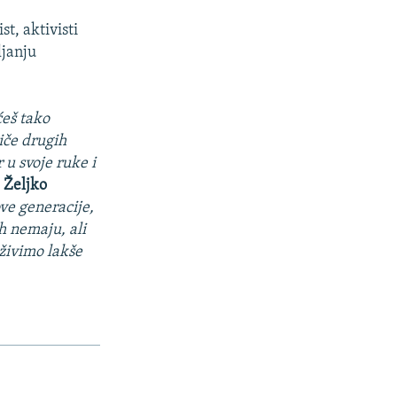
t, aktivisti
ljanju
ćeš tako
riče drugih
 u svoje ruke i
k
Željko
ve generacije,
ih nemaju, ali
živimo lakše