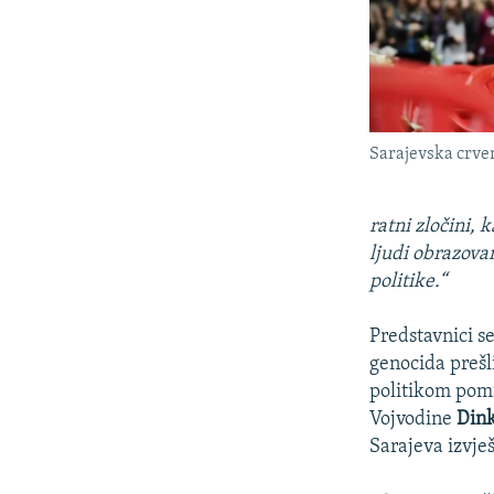
Sarajevska crven
ratni zločini, 
ljudi obrazovan
politike.“
Predstavnici se
genocida prešli
politikom pomi
Vojvodine
Dink
Sarajeva izvje