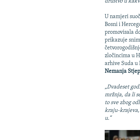
društvo u kakv
U namjeri suoč
Bosni i Herceg
promovisala do
prikazuje snim
četvorogodišnj
zločincima u H
arhive Suda u 
Nemanja Stjep
„Dvadeset godi
mržnja, da li 
to sve zbog odl
kraju-krajeva,
u.“