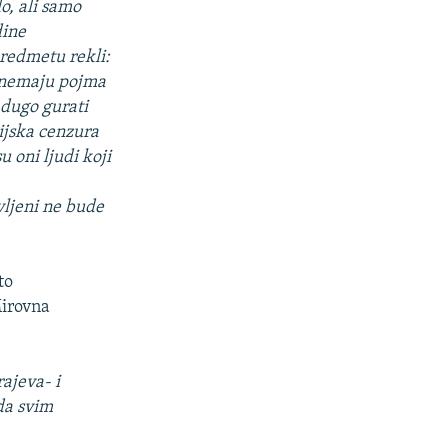
o, ali samo
dine
predmetu rekli:
a nemaju pojma
 dugo gurati
dijska cenzura
u oni ljudi koji
vljeni ne bude
to
Mirovna
rajeva- i
eda svim