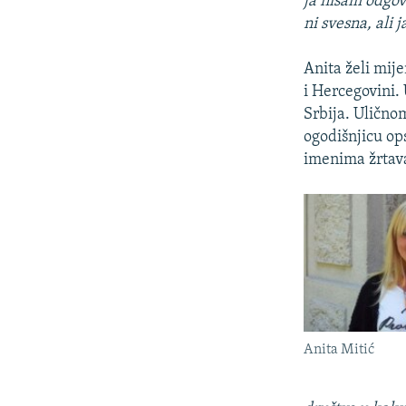
ja nisam odgov
ni svesna, ali
Anita želi mije
i Hercegovini. 
Srbija. Uličnom
ogodišnjicu op
imenima žrtava
Anita Mitić