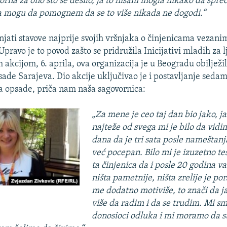
orna za ono što se desilo, ja to nisam mogla nikako da spre
 ja mogu da pomognem da se to više nikada ne dogodi.“
njati stavove najprije svojih vršnjaka o činjenicama vezanim
Upravo je to povod zašto se pridružila Inicijativi mladih za 
 akcijom, 6. aprila, ova organizacija je u Beogradu obilježi
sade Sarajeva. Dio akcije uključivao je i postavljanje sedam
 opsade, priča nam naša sagovornica:
„Za mene je ceo taj dan bio jako, ja
najteže od svega mi je bilo da vidi
dana da je tri sata posle nameštanj
već pocepan. Bilo mi je izuzetno te
ta činjenica da i posle 20 godina va
ništa pametnije, ništa zrelije je po
me dodatno motiviše, to znači da j
više da radim i da se trudim. Mi s
donosioci odluka i mi moramo da 