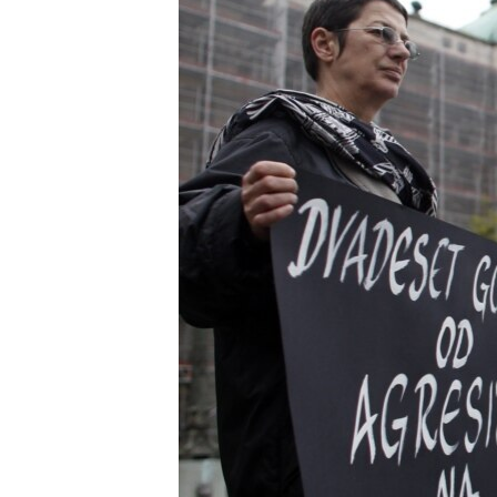
ISPRIČAJ MI
DNEVNO@RSE
SPECIJALI RSE
VIŠE OD NASLOVA
GENOCID U SREBRENICI
POPLAVE I KLIZIŠTA U BIH 2024.
TV LIBERTY
POST SCRIPTUM
MOJA EVROPA
TRI DECENIJE OD RATA U BIH
SVE KARTE DEJTONA
NASTANAK I RASPAD JUGOSLAVIJE