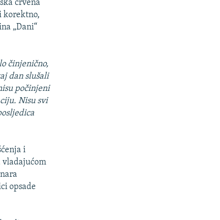
vska crvena
li korektno,
ina „Dani“
lo činjenično,
aj dan slušali
nisu počinjeni
ciju. Nisu svi
posljedica
šćenja i
sa vladajućom
inara
ici opsade