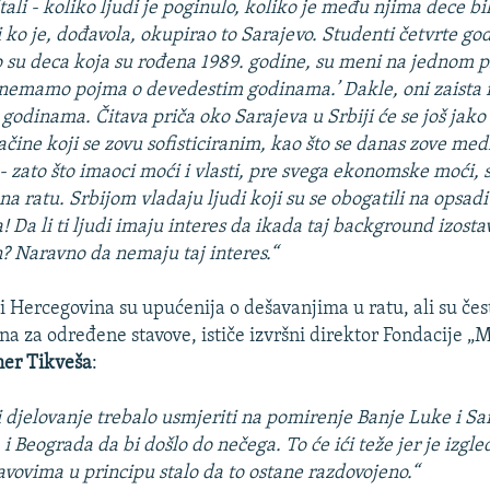
ali - koliko ljudi je poginulo, koliko je među njima dece bil
 ko je, dođavola, okupirao to Sarajevo. Studenti četvrte go
to su deca koja su rođena 1989. godine, su meni na jednom 
i nemamo pojma o devedestim godinama.’ Dakle, oni zaist
godinama. Čitava priča oko Sarajeva u Srbiji će se još jako
ačine koji se zovu sofisticiranim, kao što se danas zove me
- zato što imaoci moći i vlasti, pre svega ekonomske moći, s
 na ratu. Srbijom vladaju ljudi koji su se obogatili na opsadi
 Da li ti ljudi imaju interes da ikada taj background izosta
n? Naravno da nemaju taj interes.“
 i Hercegovina su upućenija o dešavanjima u ratu, ali su čes
ena za određene stavove, ističe izvršni direktor Fondacije „
er Tikveša
:
i djelovanje trebalo usmjeriti na pomirenje Banje Luke i Sa
 Beograda da bi došlo do nečega. To će ići teže jer je izgl
vovima u principu stalo da to ostane razdovojeno.“