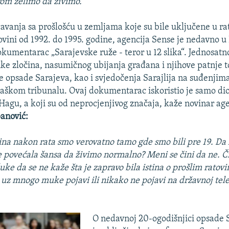
om želimo da živimo.“
avanja sa prošlošću u zemljama koje su bile uključene u ra
ovini od 1992. do 1995. godine, agencija Sense je nedavno 
kumentarac „Sarajevske ruže - teror u 12 slika“. Jednosatn
ke zločina, nasumičnog ubijanja građana i njihove patnje
e opsade Sarajeva, kao i svjedočenja Sarajlija na suđenjim
aškom tribunalu. Ovaj dokumentarac iskoristio je samo dio
Hagu, a koji su od neprocjenjivog značaja, kaže novinar ag
anović:
na nakon rata smo verovatno tamo gde smo bili pre 19. Da l
se povećala šansa da živimo normalno? Meni se čini da ne. Či
uke da se ne kaže šta je zapravo bila istina o prošlim ratovi
 uz mnogo muke pojavi ili nikako ne pojavi na državnoj tele
O nedavnoj 20-ogodišnjici opsade 