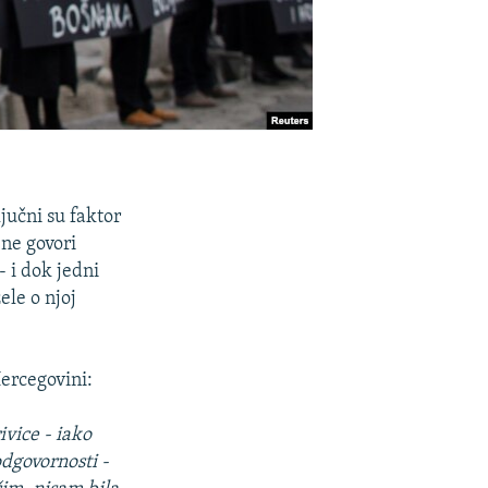
jučni su faktor
 ne govori
- i dok jedni
ele o njoj
Hercegovini:
ivice - iako
dgovornosti -