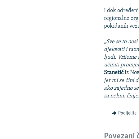
I dok određeni 
regionalne org
pokidanih veza
„Sve se to nosi
djelovati i raz
ljudi. Vrijeme 
učiniti promje
Stanetić
iz No
jer mi se čini 
ako zajedno s
sa nekim činj
Podijelite
Povezani 