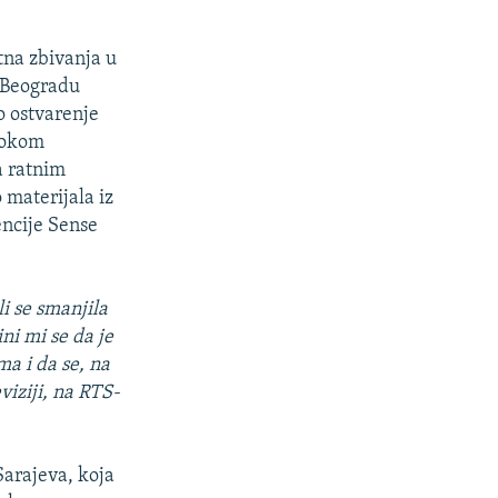
tna zbivanja u
u Beogradu
o ostvarenje
 tokom
a ratnim
 materijala iz
encije Sense
i se smanjila
ni mi se da je
ma i da se, na
viziji, na RTS-
Sarajeva, koja