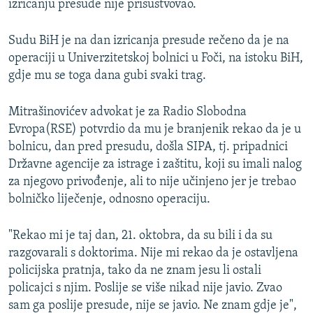
izricanju presude nije prisustvovao.
Sudu BiH je na dan izricanja presude rečeno da je na
operaciji u Univerzitetskoj bolnici u Foči, na istoku BiH,
gdje mu se toga dana gubi svaki trag.
Mitrašinovićev advokat je za Radio Slobodna
Evropa(RSE) potvrdio da mu je branjenik rekao da je u
bolnicu, dan pred presudu, došla SIPA, tj. pripadnici
Državne agencije za istrage i zaštitu, koji su imali nalog
za njegovo privođenje, ali to nije učinjeno jer je trebao
bolničko liječenje, odnosno operaciju.
"Rekao mi je taj dan, 21. oktobra, da su bili i da su
razgovarali s doktorima. Nije mi rekao da je ostavljena
policijska pratnja, tako da ne znam jesu li ostali
policajci s njim. Poslije se više nikad nije javio. Zvao
sam ga poslije presude, nije se javio. Ne znam gdje je",