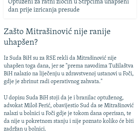
Optuženi za ratni zločin u Štrpcima uhapšeni
dan prije izricanja presude
Zašto Mitrašinović nije ranije
uhapšen?
Iz Suda BiH su za RSE rekli da Mitrašinović nije
uhapšen toga dana, jer se "prema navodima Tužilaštva
BiH nalazio na liječenju u zdravstvenoj ustanovi u Foči,
gdje je zbrinut radi operativnog zahvata."
U dopisu Suda BiH stoji da je i branilac optuženog,
advokat Miloš Perić, obavijestio Sud da se Mitrašinović
nalazi u bolnici u Foči gdje je tokom dana operisan, te
da nije u pokretnom stanju i nije poznato koliko će biti
zadržan u bolnici.