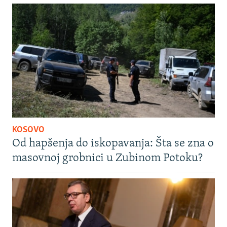
KOSOVO
Od hapšenja do iskopavanja: Šta se zna o
masovnoj grobnici u Zubinom Potoku?