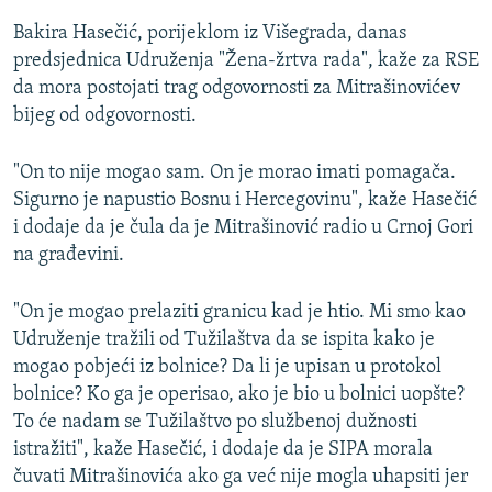
Bakira Hasečić, porijeklom iz Višegrada, danas
predsjednica Udruženja "Žena-žrtva rada", kaže za RSE
da mora postojati trag odgovornosti za Mitrašinovićev
bijeg od odgovornosti.
"On to nije mogao sam. On je morao imati pomagača.
Sigurno je napustio Bosnu i Hercegovinu", kaže Hasečić
i dodaje da je čula da je Mitrašinović radio u Crnoj Gori
na građevini.
"On je mogao prelaziti granicu kad je htio. Mi smo kao
Udruženje tražili od Tužilaštva da se ispita kako je
mogao pobjeći iz bolnice? Da li je upisan u protokol
bolnice? Ko ga je operisao, ako je bio u bolnici uopšte?
To će nadam se Tužilaštvo po službenoj dužnosti
istražiti", kaže Hasečić, i dodaje da je SIPA morala
čuvati Mitrašinovića ako ga već nije mogla uhapsiti jer