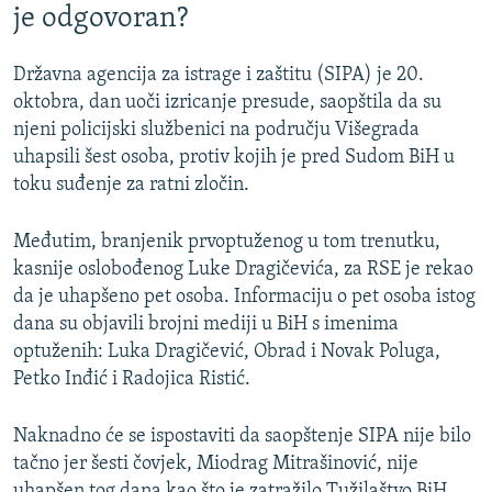
je odgovoran?
Državna agencija za istrage i zaštitu (SIPA) je 20.
oktobra, dan uoči izricanje presude, saopštila da su
njeni policijski službenici na području Višegrada
uhapsili šest osoba, protiv kojih je pred Sudom BiH u
toku suđenje za ratni zločin.
Međutim, branjenik prvoptuženog u tom trenutku,
kasnije oslobođenog Luke Dragičevića, za RSE je rekao
da je uhapšeno pet osoba. Informaciju o pet osoba istog
dana su objavili brojni mediji u BiH s imenima
optuženih: Luka Dragičević, Obrad i Novak Poluga,
Petko Inđić i Radojica Ristić.
Naknadno će se ispostaviti da saopštenje SIPA nije bilo
tačno jer šesti čovjek, Miodrag Mitrašinović, nije
uhapšen tog dana kao što je zatražilo Tužilaštvo BiH.