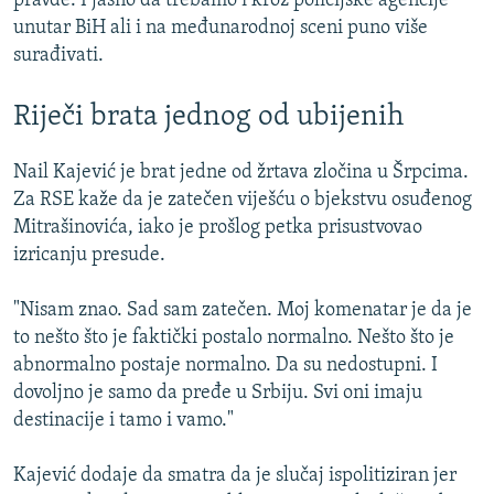
pravde. I jasno da trebamo i kroz policijske agencije
unutar BiH ali i na međunarodnoj sceni puno više
surađivati.
Riječi brata jednog od ubijenih
Nail Kajević je brat jedne od žrtava zločina u Šrpcima.
Za RSE kaže da je zatečen viješću o bjekstvu osuđenog
Mitrašinovića, iako je prošlog petka prisustvovao
izricanju presude.
"Nisam znao. Sad sam zatečen. Moj komenatar je da je
to nešto što je faktički postalo normalno. Nešto što je
abnormalno postaje normalno. Da su nedostupni. I
dovoljno je samo da pređe u Srbiju. Svi oni imaju
destinacije i tamo i vamo."
Kajević dodaje da smatra da je slučaj ispolitiziran jer