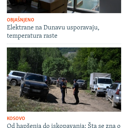
OBJAŠNJENO
Elektrane na Dunavu usporavaju,
temperatura raste
KOSOVO
Od hapšenja do iskopavanja: Šta se zna o