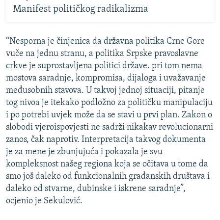
Manifest političkog radikalizma
“Nesporna je činjenica da državna politika Crne Gore
vuče na jednu stranu, a politika Srpske pravoslavne
crkve je suprostavljena politici države. pri tom nema
mostova saradnje, kompromisa, dijaloga i uvažavanje
međusobnih stavova. U takvoj jednoj situaciji, pitanje
tog nivoa je itekako podložno za političku manipulaciju
i po potrebi uvjek može da se stavi u prvi plan. Zakon o
slobodi vjeroispovjesti ne sadrži nikakav revolucionarni
zanos, čak naprotiv. Interpretacija takvog dokumenta
je za mene je zbunjujuća i pokazala je svu
kompleksnost našeg regiona koja se očitava u tome da
smo još daleko od funkcionalnih građanskih društava i
daleko od stvarne, dubinske i iskrene saradnje”,
ocjenio je Sekulović.