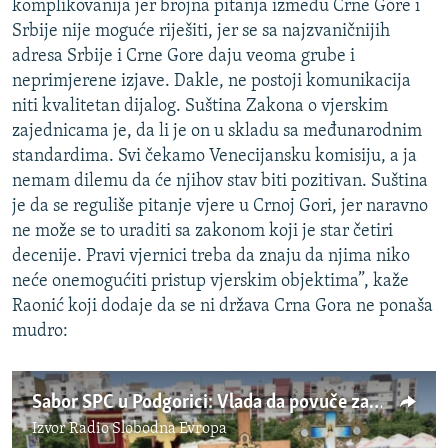
komplikovanija jer brojna pitanja između Crne Gore i
Srbije nije moguće riješiti, jer se sa najzvaničnijih
adresa Srbije i Crne Gore daju veoma grube i
neprimjerene izjave. Dakle, ne postoji komunikacija
niti kvalitetan dijalog. Suština Zakona o vjerskim
zajednicama je, da li je on u skladu sa međunarodnim
standardima. Svi čekamo Venecijansku komisiju, a ja
nemam dilemu da će njihov stav biti pozitivan. Suština
je da se reguliše pitanje vjere u Crnoj Gori, jer naravno
ne može se to uraditi sa zakonom koji je star četiri
decenije. Pravi vjernici treba da znaju da njima niko
neće onemogućiti pristup vjerskim objektima”, kaže
Raonić koji dodaje da se ni država Crna Gora ne ponaša
mudro:
Sabor SPC u Podgorici: Vlada da povuče zakon
Izvor
Radio Slobodna Evropa