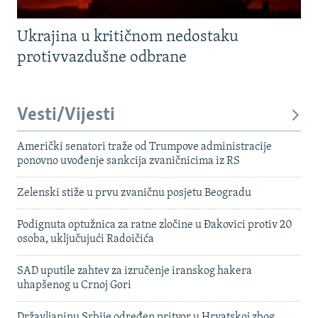
Ukrajina u kritičnom nedostaku
protivvazdušne odbrane
Vesti/Vijesti
Američki senatori traže od Trumpove administracije
ponovno uvođenje sankcija zvaničnicima iz RS
Zelenski stiže u prvu zvaničnu posjetu Beogradu
Podignuta optužnica za ratne zločine u Đakovici protiv 20
osoba, uključujući Radoičića
SAD uputile zahtev za izručenje iranskog hakera
uhapšenog u Crnoj Gori
Državljaninu Srbije određen pritvor u Hrvatskoj zbog