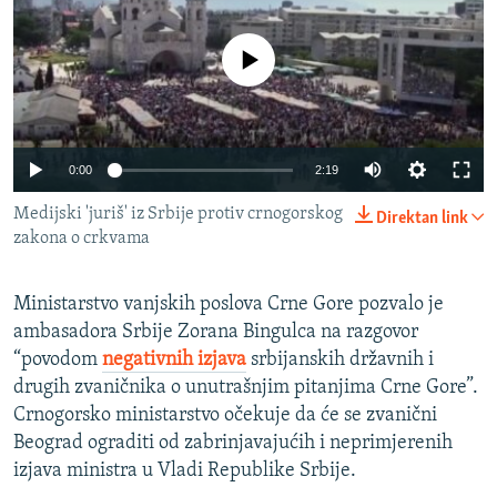
ISPRIČAJ MI
DNEVNO@RSE
No media source currently available
SPECIJALI RSE
VIŠE OD NASLOVA
PRATITE NAS
0:00
2:19
GENOCID U SREBRENICI
Medijski 'juriš' iz Srbije protiv crnogorskog
Direktan link
POPLAVE I KLIZIŠTA U BIH 2024.
zakona o crkvama
TV LIBERTY
Sve RFE/RL stranice
POST SCRIPTUM
Ministarstvo vanjskih poslova Crne Gore pozvalo je
ambasadora Srbije Zorana Bingulca na razgovor
MOJA EVROPA
“povodom
negativnih izjava
srbijanskih državnih i
TRI DECENIJE OD RATA U BIH
drugih zvaničnika o unutrašnjim pitanjima Crne Gore”.
Crnogorsko ministarstvo očekuje da će se zvanični
SVE KARTE DEJTONA
Beograd ograditi od zabrinjavajućih i neprimjerenih
NASTANAK I RASPAD JUGOSLAVIJE
izjava ministra u Vladi Republike Srbije.