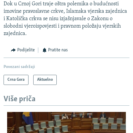
Dok u Crnoj Gori traje oštra polemika o budućnosti
imovine pravoslavne crkve, Islamska vjerska zajednica
i Katolička crkva se nisu izjašnjavale o Zakonu o
slobodni vjeroispovjesti i pravnom položaju vjerskih
zajednica.
Podijelite
Pratite nas
Povezani sadržaji
Crna Gora
Aktuelno
Više priča