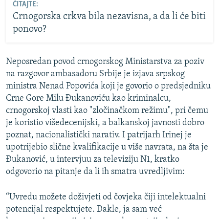
ČITAJTE:
Crnogorska crkva bila nezavisna, a da li će biti
ponovo?
Neposredan povod crnogorskog Ministarstva za poziv
na razgovor ambasadoru Srbije je izjava srpskog
ministra Nenad Popovića koji je govorio o predsjedniku
Crne Gore Milu Đukanoviću kao kriminalcu,
crnogorskoj vlasti kao "zločinačkom režimu", pri čemu
je koristio višedecenijski, a balkanskoj javnosti dobro
poznat, nacionalistički narativ. I patrijarh Irinej je
upotrijebio slične kvalifikacije u više navrata, na šta je
Đukanović, u intervjuu za televiziju N1, kratko
odgovorio na pitanje da li ih smatra uvredljivim:
“Uvredu možete doživjeti od čovjeka čiji intelektualni
potencijal respektujete. Dakle, ja sam već