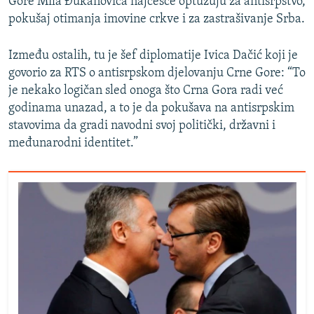
Gore Mila Đukanovića najčešće optužuju za antisrpstvo,
pokušaj otimanja imovine crkve i za zastrašivanje Srba.
Između ostalih, tu je šef diplomatije Ivica Dačić koji je
govorio za RTS o antisrpskom djelovanju Crne Gore: “To
je nekako logičan sled onoga što Crna Gora radi već
godinama unazad, a to je da pokušava na antisrpskim
stavovima da gradi navodni svoj politički, državni i
međunarodni identitet.”