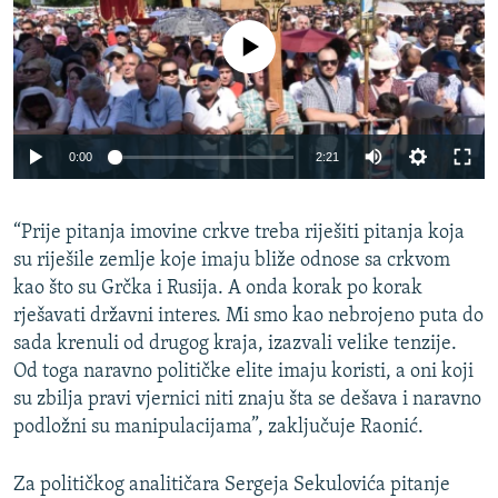
No media source currently available
0:00
2:21
“Prije pitanja imovine crkve treba riješiti pitanja koja
su riješile zemlje koje imaju bliže odnose sa crkvom
kao što su Grčka i Rusija. A onda korak po korak
rješavati državni interes. Mi smo kao nebrojeno puta do
sada krenuli od drugog kraja, izazvali velike tenzije.
Od toga naravno političke elite imaju koristi, a oni koji
su zbilja pravi vjernici niti znaju šta se dešava i naravno
podložni su manipulacijama”, zaključuje Raonić.
Za političkog analitičara Sergeja Sekulovića pitanje