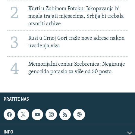
2
Kurti u Zubinom Potoku: Iskopavanja bi
mogla trajati mjesecima, Srbija bi trebala
otvoriti arhive
3
Rusi u Crnoj Gori traže nove adrese nakon
uvođenja viza
4
Memorijalni centar Srebrenica: Negiranje
genocida poraslo za više od 50 posto
PRATITE NAS
INFO