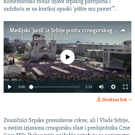
komentarisao ranije izjave srpskog patrijarha i
zadržaću se na kratkoj opaski ‘pišite mu pamet’”.
Medijski 'juriš' iz Srbije protiv crnogorskog zakona o crkvama
Izvor
Radio Slobodna Evropa
No media source currently available
0:00
2:19
Direktan link
Zvaničnici Srpske pravoslavne crkve, ali i Vlade Srbije,
u svojim izjavama crnogorsku vlast i predsjednika Crne