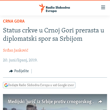
Dostupni
linkovi
Pređite
CRNA GORA
na
VIJESTI
Status crkve u Crnoj Gori prerasta u
glavni
BOSNA I HERCEGOVINA
sadržaj
diplomatski spor sa Srbijom
SRBIJA
Pređite
na
Srđan Janković
KOSOVO
glavnu
20. juni/lipanj, 2019.
CRNA GORA
navigaciju
Pređite
VIZUELNO
Podijelite
na
PODCASTI
VIDEO
pretragu
Dodajte Radio Slobodna Evropa u vaš Google izvor
RAT U UKRAJINI
FOTOGALERIJE
KINA NA BALKANU
INFOGRAFIKE
Medijski 'juriš' iz Srbije protiv crnogorskog zakona o crkvama
RSE PRIČE IZ SVIJETA