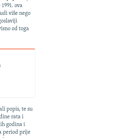
e 1991. ova
judi više nego
oslaviji
visno od toga
n
li popis, te su
dine rata i
ih godina i
a period prije