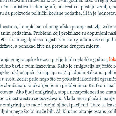
smrti izazvanih ratovima iz 1990-tih godina. Iako u regiji pos
ručni statističari i demografi, oni često napuštaju zemlju, 
u da proizvode politički korisne podatke, ili ih je jednost
lnostima, kompleksno demografsko pitanje ostavlja zakon
anim podacima. Problemi koji proizilaze su dopunjeni na
990-tih: mnogi ljudi su registrirani kao građani više od jed
 države, a ponekad žive na potpuno drugom mjestu.
ranja emigracijske krize u posljednjih nekoliko godina,
lok
biljno bavile ovim izazovima. Kako je emigracija najčešće r
pjehe, uključujući i korupciju na Zapadnom Balkanu, politič
zu u svoju korist prije nego što će pokušati iskoristiti ograni
se obračunaju sa ukorijenjenim problemima. Kratkoročna l
ostavna. Ako ljudi emigriraju, stopa nezaposlenosti se sman
ke iz inostranstva se povećavaju. Vlada mora plaćati manje u
 emigriraju, to rade i brojni njihovi pacijenti. Tako se izazo
ljnim nego što bi inače bili. Ali ključno pitanje ostaje: koli