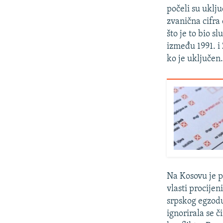
počeli su uklju
zvanična cifra 
što je to bio sl
između 1991. i
ko je uključen
Na Kosovu je pr
vlasti procijen
srpskog egzodu
ignorirala se č