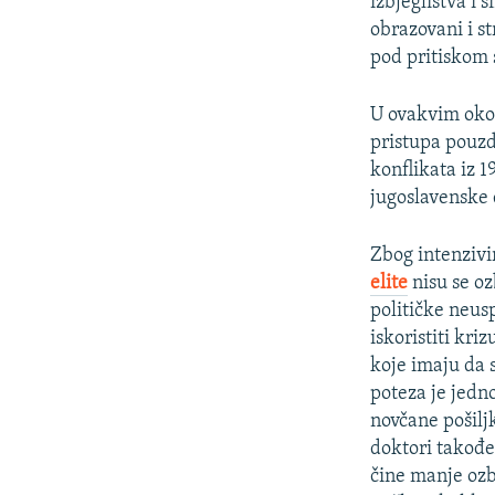
izbjeglištva i 
obrazovani i st
pod pritiskom s
U ovakvim oko
pristupa pouzd
konflikata iz 1
jugoslavenske
Zbog intenzivi
elite
nisu se oz
političke neus
iskoristiti kri
koje imaju da 
poteza je jedn
novčane pošilj
doktori također
čine manje ozbi