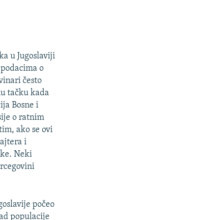
a u Jugoslaviji
a podacima o
vinari često
tnu tačku kada
ija Bosne i
sije o ratnim
im, ako se ovi
ajtera i
jke. Neki
ercegovini
goslavije počeo
pad populacije