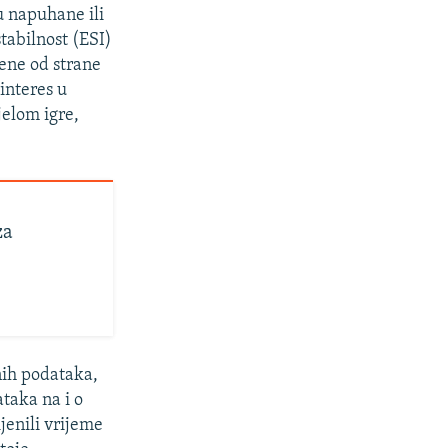
su napuhane ili
tabilnost (ESI)
jene od strane
 interes u
jelom igre,
za
nih podataka,
ataka na i o
jenili vrijeme