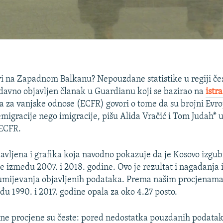
ivi na Zapadnom Balkanu? Nepouzdane statistike u regiji če
edavno objavljen članak u Guardianu koji se bazirao na
istr
a za vanjske odnose (ECFR) govori o tome da su brojni Evro
emigracije nego imigracije, pišu Alida Vračić i Tom Judah* 
 ECFR.
javljena i grafika koja navodno pokazuje da je Kosovo izgubi
je između 2007. i 2018. godine. Ovo je rezultat i nagađanja
umijevanja objavljenih podataka. Prema našim procjenama
đu 1990. i 2017. godine opala za oko 4.27 posto.
ne procjene su česte: pored nedostatka pouzdanih podatak