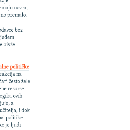
toje
nemaju novca,
avno premalo.
odavce bez
sljeđem
ne bivše
alne političke
eakcija na
ari često žele
čene resurse
ogika ovih
juje, a
čitelja, i dok
vi politike
ko je ljudi