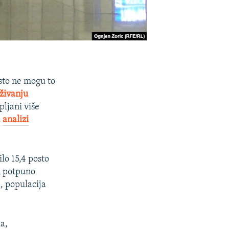
sto ne mogu to
aživanju
pljani više
u
analizi
lo 15,4 posto
 i potpuno
, populacija
a,