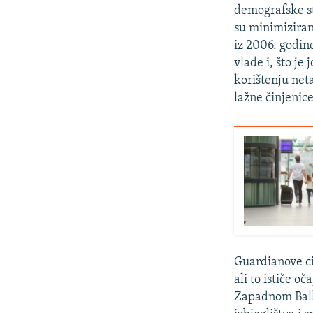
demografske sta
su minimiziran
iz 2006. godine
vlade i, što je
korištenju net
lažne činjenic
Guardianove ci
ali to ističe o
Zapadnom Balka