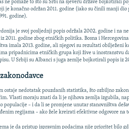
as ne pomaže to što su Srbi na sjeveru države bojkotirali po
ji je konačno održan 2011. godine (iako su činili manji dio
991. godine).
onija je svoj posljednji popis održala 2002. godine i na 
iz 2011. godine zbog etničkih politika. Bosna i Hercegovina
štva imala 2013. godine, ali njegovi su rezultati obilježeni
vima pripadnicima etničkih grupa koji žive u inostranstvu d
isu. U Srbiji su Albanci s juga zemlje bojkotirali popis iz 2
 zakonodavce
m ostaje nedotatak pouzdanih statistika, što ozbiljno zakon
m. Vlasti moraju znati da li je njihova zemlja izgubila, na
sto populacije – i da li se promjene unutar stanovništva deš
eđenim regijama – ako žele kreirati efektivne odgovore na 
ma je da pristup ispravnim podacima nije prioritet bilo gdj