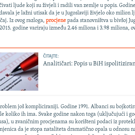
čivati ljude koji su živjeli i radili van zemlje u popis. Godin
davala je lažni utisak da je u Jugoslaviji živjelo oko milion l
učaj. Iz ovog razloga,
procjene
pada stanovništva u bivšoj Jug
 2015. godine variraju između 2.46 miliona i 3.98 miliona, o
.
ČITAJTE:
Analitičari: Popis u BiH ispolitizira
oblem još kompliciraniji. Godine 1991. Albanci su bojkotira
ile koliko ih ima. Svake godine nakon toga (uključujući i go
sa), u zvaničnim procjenama su korišteni podaci iz protekl
injenica da je stopa nataliteta dramatično opala u odnosu n