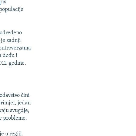
pis
 populacije
neodređeno
 je zadnji
 kontroverzama
a dođu i
011. godine.
odavstvo čini
primjer, jedan
avaju svugdje,
te probleme.
e u regiji.