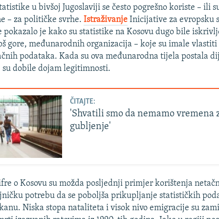
tistike u bivšoj Jugoslaviji se često pogrešno koriste – ili 
e – za političke svrhe.
Istraživanje
Inicijative za evropsku s
 pokazalo je kako su statistike na Kosovu dugo bile iskrivl
 još gore, međunarodnih organizacija – koje su imale vlastiti
ačnih podataka. Kada su ova međunarodna tijela postala di
e su dobile dojam legitimnosti.
ČITAJTE:
'Shvatili smo da nemamo vremena 
gubljenje'
fre o Kosovu su možda posljednji primjer korištenja netač
čajničku potrebu da se poboljša prikupljanje statističkih pod
nu. Niska stopa nataliteta i visok nivo emigracije su zami