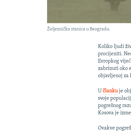
Željeznička stanica u Beogradu.
Koliko ljudi ž
procijeniti. N
Evropkog vijeć
zabrinuti oko 
objavljenoj za
U
članku
je ob
svoje populaci
pogrešnog raz
Kosova je izme
Ovakve pogreš