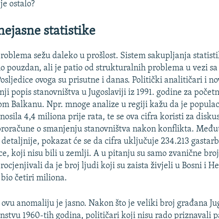
 je ostalo?
nejasne statistike
roblema sežu daleko u prošlost. Sistem sakupljanja statistik
no pouzdan, ali je patio od strukturalnih problema u vezi s
osljedice ovoga su prisutne i danas. Politički analitičari i no
nji popis stanovništva u Jugoslaviji iz 1991. godine za poče
m Balkanu. Npr. mnoge analize u regiji kažu da je populac
osila 4,4 miliona prije rata, te se ova cifra koristi za disku
proračune o smanjenju stanovništva nakon konflikta. Međut
 detaljnije, pokazat će se da cifra uključuje 234.213 gastarb
e, koji nisu bili u zemlji. A u pitanju su samo zvanične bro
ocjenjivali da je broj ljudi koji su zaista živjeli u Bosni i H
bio četiri miliona.
 ovu anomaliju je jasno. Nakon što je veliki broj građana Ju
anstvu 1960-tih godina, političari koji nisu rado priznavali 