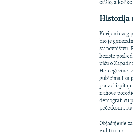
otišlo, a koliko
Historija 
Korijeni ovog p
bio je general
stanovništvu. P
koriste posljed
pišu o Zapadno
Hercegovine izn
gubicima i za 
podaci ispitaju
njihove porodic
demografi su pr
početkom rata 
Objašnjenje za
raditi u inostr