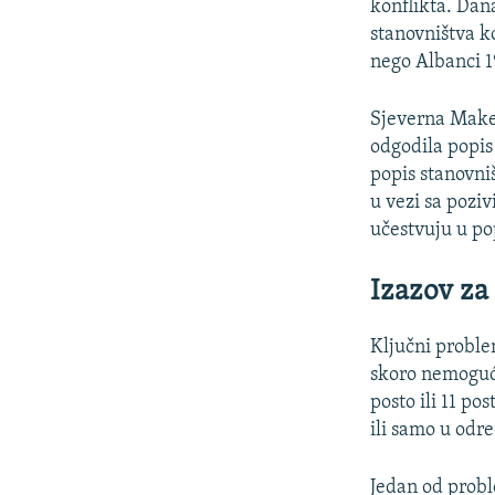
konflikta. Dan
stanovništva ko
nego Albanci 1
Sjeverna Maked
odgodila popis 
popis stanovni
u vezi sa pozi
učestvuju u pop
Izazov za
Ključni proble
skoro nemogući
posto ili 11 po
ili samo u odr
Jedan od proble