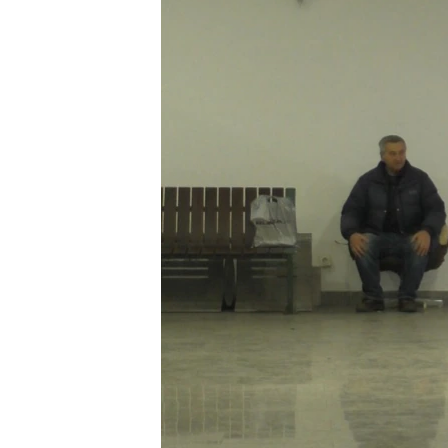
ISPRIČAJ MI
DNEVNO@RSE
SPECIJALI RSE
VIŠE OD NASLOVA
GENOCID U SREBRENICI
POPLAVE I KLIZIŠTA U BIH 2024.
TV LIBERTY
POST SCRIPTUM
MOJA EVROPA
TRI DECENIJE OD RATA U BIH
SVE KARTE DEJTONA
NASTANAK I RASPAD JUGOSLAVIJE