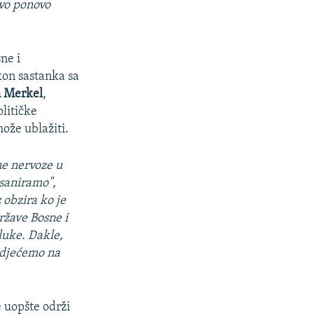
evo ponovo
ne i
kon sastanka sa
 Merkel
,
olitičke
može ublažiti.
ne nervoze u
 saniramo",
 obzira ko je
države Bosne i
dluke. Dakle,
vidjećemo na
e uopšte održi