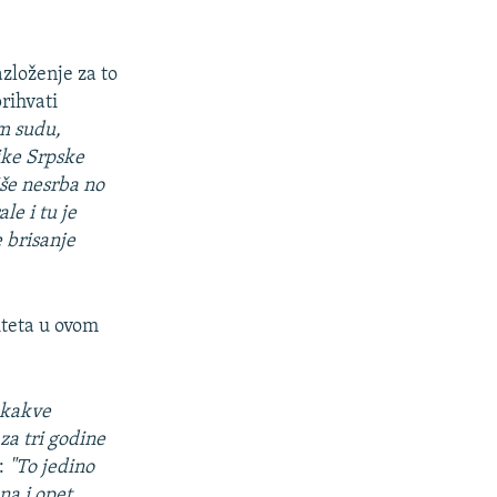
zloženje za to
rihvati
m sudu,
ike Srpske
iše nesrba no
le i tu je
 brisanje
iteta u ovom
o kakve
 za tri godine
:
"To jedino
na i opet