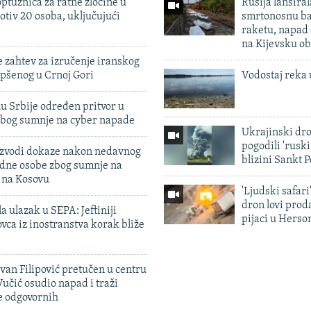
ptužnica za ratne zločine u
Rusija lansiral
otiv 20 osoba, uključujući
smrtonosnu ba
raketu, napad
na Kijevsku ob
 zahtev za izručenje iranskog
pšenog u Crnoj Gori
Vodostaj reka 
u Srbije određen pritvor u
zbog sumnje na cyber napade
Ukrajinski dr
pogodili 'rusk
 izvodi dokaze nakon nedavnog
blizini Sankt 
edne osobe zbog sumnje na
n na Kosovu
'Ljudski safari
dron lovi prod
a ulazak u SEPA: Jeftiniji
pijaci u Herso
ovca iz inostranstva korak bliže
evan Filipović pretučen u centru
učić osudio napad i traži
e odgovornih