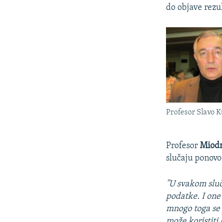
do objave rezul
Profesor Slavo K
Profesor
Miodr
slučaju ponovo
''U svakom sluč
podatke. I one 
mnogo toga se 
može koristiti