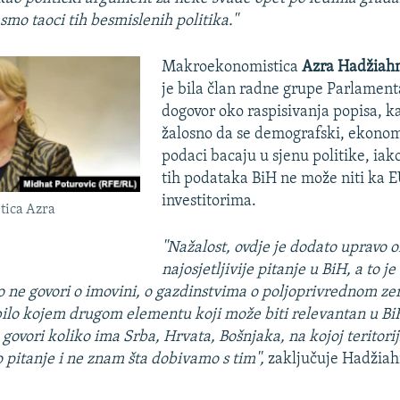
 smo taoci tih besmislenih politika.''
Makroekonomistica
Azra Hadžiah
je bila član radne grupe Parlament
dogovor oko raspisivanja popisa, k
žalosno da se demografski, ekonom
podaci bacaju u sjenu politike, iak
tih podataka BiH ne može niti ka E
investitorima.
ica Azra
''Nažalost, ovdje je dodato upravo o
najosjetljivije pitanje u BiH, a to je
o ne govori o imovini, o gazdinstvima o poljoprivrednom zem
 bilo kojem drugom elementu koji može biti relevantan u BiH
govori koliko ima Srba, Hrvata, Bošnjaka, na kojoj teritoriji
 pitanje i ne znam šta dobivamo s tim'',
zaključuje Hadžiah