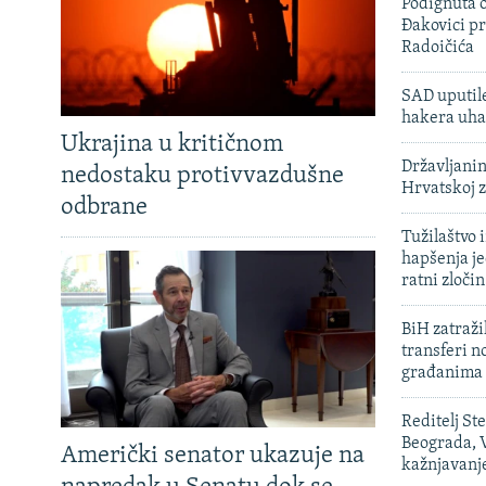
Podignuta o
Đakovici pr
Radoičića
SAD uputile
hakera uha
Ukrajina u kritičnom
Državljanin
nedostaku protivvazdušne
Hrvatskoj 
odbrane
Tužilaštvo
hapšenja j
ratni zloči
BiH zatražil
transferi n
građanima
Reditelj St
Beograda, V
Američki senator ukazuje na
kažnjavanj