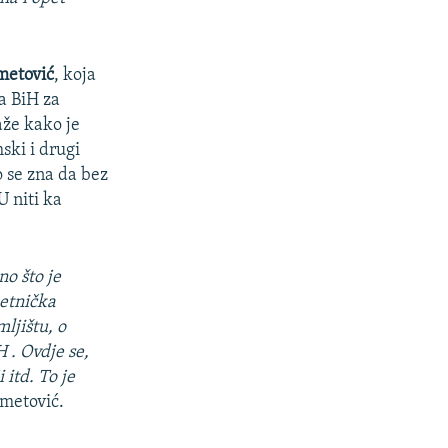
metović
, koja
a BiH za
aže kako je
ski i drugi
o se zna da bez
U niti ka
no što je
 etnička
ljištu, o
 . Ovdje se,
 itd. To je
metović.