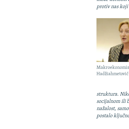
protiv nas koji
Makroekonomist
Hadžiahmetović
struktura. Nik
socijalnom ili
nažalost, samo 
postalo ključno