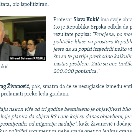
tata, bio ispolitiziran.
Profesor
Slavo Kukić
ima svoje obra
što je Republika Srpska odbila da p
rezultate popisa:
''Procjena, po mo
političke klase na prostoru Republ
jeste da su popisi iznjedrili nešto v
što su te partije prethodno kalkulira
nastao problem. Zato su one tražile
ukić
200.000 popisnica.''
ag Živanović
, pak, smatra da će se nesuglasice između ent
 prelamati preko leđa građana.
aju nakon više od tri godine besmisleno je objavljivati bil
koje planira da objavi RS i one koji su danas objavljeni, jer
promijenilo, od migracija nadalje"
, kaže Živanović i dodaje
 kao politički argument za neke svađe opet po leđima građa