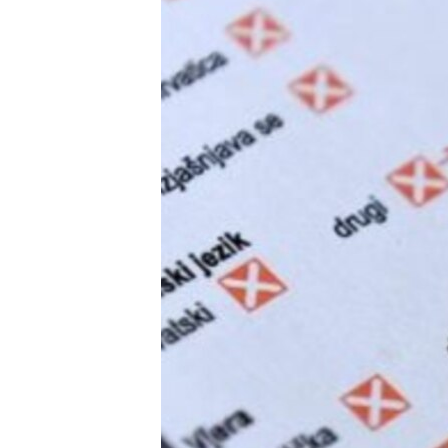
ISPRIČAJ MI
DNEVNO@RSE
SPECIJALI RSE
VIŠE OD NASLOVA
GENOCID U SREBRENICI
POPLAVE I KLIZIŠTA U BIH 2024.
TV LIBERTY
POST SCRIPTUM
MOJA EVROPA
TRI DECENIJE OD RATA U BIH
SVE KARTE DEJTONA
NASTANAK I RASPAD JUGOSLAVIJE