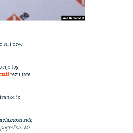
e su i prve
tucije tog
znati
rezultate
tranke iz
aglasnosti svih
o pogrešna. Mi