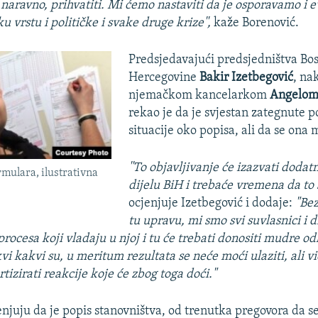
naravno, prihvatiti. Mi ćemo nastaviti da je osporavamo i 
 vrstu i političke i svake druge krize'',
kaže Borenović.
Predsjedavajući predsjedništva Bos
Hercegovine
Bakir Izetbegović
, na
njemačkom kancelarkom
Angelom
rekao je da je svjestan zategnute p
situacije oko popisa, ali da se ona 
''To objavljivanje će izazvati dodat
mulara, ilustrativna
dijelu BiH i trebaće vremena da to
ocjenjuje Izetbegović i dodaje:
"Bez
tu upravu, mi smo svi suvlasnici i 
rocesa koji vladaju u njoj i tu će trebati donositi mudre o
kvi kakvi su, u meritum rezultata se neće moći ulaziti, ali 
tizirati reakcije koje će zbog toga doći."
enjuju da je popis stanovništva, od trenutka pregovora da s