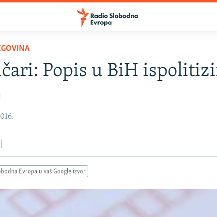
EGOVINA
ičari: Popis u BiH ispolitiz
ć
2016.
obodna Evropa u vaš Google izvor