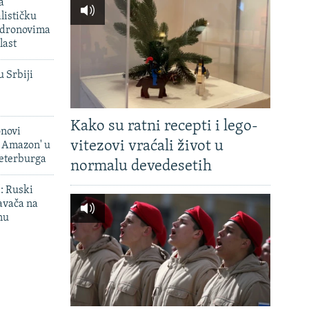
a
lističku
 dronovima
last
u Srbiji
Kako su ratni recepti i lego-
onovi
vitezovi vraćali život u
i Amazon' u
Peterburga
normalu devedesetih
': Ruski
avača na
nu