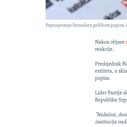
Popunjavanje formulara prilikom popisa, il
Nakon objave
reakcije.
Predsjednik N
entiteta, u sk
popisa.
Lider Partije
Republike Srps
''Nažalost, des
institucija na