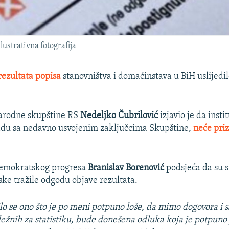
ustrativna fotografija
rezultata popisa
stanovništva i domaćinstava u BiH uslijedil
arodne skupštine RS
Nedeljko Čubrilović
izjavio je da insti
ladu sa nedavno usvojenim zaključcima Skupštine,
neće pri
 demokratskog progresa
Branislav Borenović
podsjeća da su s
ke tražile odgodu objave rezultata.
ilo se ono što je po meni potpuno loše, da mimo dogovora i s
dležnih za statistiku, bude donešena odluka koja je potpun