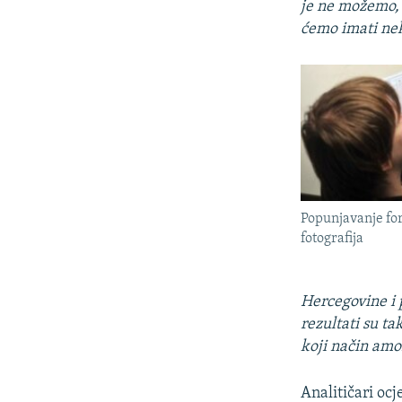
je ne možemo, 
ćemo imati neku
Popunjavanje for
fotografija
Hercegovine i p
rezultati su ta
koji način amor
Analitičari ocj