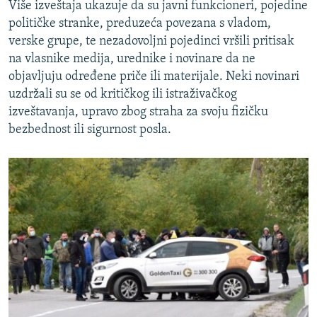
Više izveštaja ukazuje da su javni funkcioneri, pojedine
političke stranke, preduzeća povezana s vladom,
verske grupe, te nezadovoljni pojedinci vršili pritisak
na vlasnike medija, urednike i novinare da ne
objavljuju određene priče ili materijale. Neki novinari
uzdržali su se od kritičkog ili istraživačkog
izveštavanja, upravo zbog straha za svoju fizičku
bezbednost ili sigurnost posla.