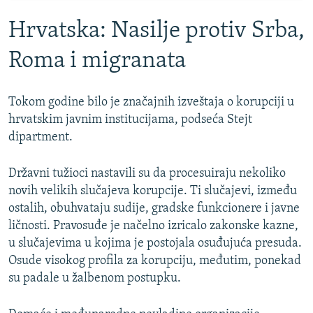
Hrvatska: Nasilje protiv Srba,
Roma i migranata
Tokom godine bilo je značajnih izveštaja o korupciji u
hrvatskim javnim institucijama, podseća Stejt
dipartment.
Državni tužioci nastavili su da procesuiraju nekoliko
novih velikih slučajeva korupcije. Ti slučajevi, između
ostalih, obuhvataju sudije, gradske funkcionere i javne
ličnosti. Pravosuđe je načelno izricalo zakonske kazne,
u slučajevima u kojima je postojala osuđujuća presuda.
Osude visokog profila za korupciju, međutim, ponekad
su padale u žalbenom postupku.