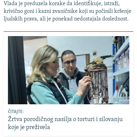
Vlada je preduzela korake da identifikuje, istraži,
krivično goni i kazni zvaničnike koji su počinili kršenje
ljudskih prava, ali je ponekad nedostajala doslednost.
ČITAJTE:
Žrtva porodičnog nasilja o torturi i silovanju
koje je preživela