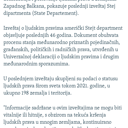
Zapadnog Balkana, pokazuje poslednji izveštaj Stej
dipartmenta (State Departement).
Izveštaj o ljudskim pravima američki Stejt department
objavljuje poslednjih 46 godina. Dokument obuhvata
procenu stanja međunarodno priznatih pojedinačnih,
građanskih, političkih i radničkih prava, utvrđenih u
Univerzalnoj deklaraciji o ljudskim pravima i drugim
međunarodnim sporazumima.
U poslednjem izveštaju skupljeni su podaci o statusu
ljudskih prava širom sveta tokom 2021. godine, u
ukupno 198 zemalja i teritorija.
"Informacije sadržane u ovim izveštajima ne mogu biti
vitalnije ili hitnije, s obzirom na tekuća kršenja
ljudskih prava u mnogim zemljama, kontinuirano