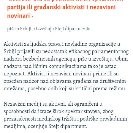
partija ili građanski aktivisti i nezavisni
novinari -
piše o Srbiji u izveštaju Stejt dipartmenta.
Aktivisti za ljudska prava i nevladine organizacije u
Srbiji prijavili su nedostatak efikasnog parlamentarnog
nadzora bezbednosnih agencija, piše u izveštaju. Obim
nadzora nad ličnim komunikacijama tako je ostao
nepoznat. Aktivisti i nezavisni novinari primetili su
opsežan nadzor nad objavama građana na društvenim
mrežama, posebno onih koji su kritični prema režimu.
Nezavisni mediji su aktivni, ali ograničeni u
sposobnosti da izraze širok spektar stavova, zbog
prezasićenosti medijskog tržišta i podrške provladinim
medijima, ocenjuje Stejt dipartment.