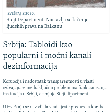
IZVEŠTAJ IZ 2020.
Stejt Department: Nastavlja se kršenje
ljudskih prava na Balkanu
Srbija: Tabloidi kao
popularni i moćni kanali
dezinformacija
Korupcija i nedostatak transparentnosti u vlasti
izdvajaju se među ključim problemima funkcionisanja
institucija u Srbiji, ocenjuje Stejt dipartment.
U izveštaju se navodi da vlada jeste preduzela korake