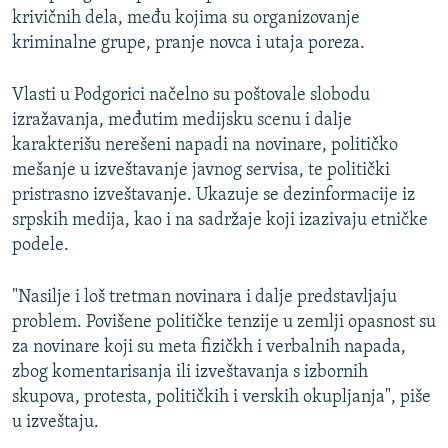
krivičnih dela, među kojima su organizovanje
kriminalne grupe, pranje novca i utaja poreza.
Vlasti u Podgorici načelno su poštovale slobodu
izražavanja, međutim medijsku scenu i dalje
karakterišu nerešeni napadi na novinare, političko
mešanje u izveštavanje javnog servisa, te politički
pristrasno izveštavanje. Ukazuje se dezinformacije iz
srpskih medija, kao i na sadržaje koji izazivaju etničke
podele.
"Nasilje i loš tretman novinara i dalje predstavljaju
problem. Povišene političke tenzije u zemlji opasnost su
za novinare koji su meta fizičkh i verbalnih napada,
zbog komentarisanja ili izveštavanja s izbornih
skupova, protesta, političkih i verskih okupljanja", piše
u izveštaju.