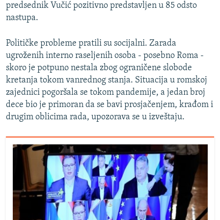
predsednik Vučić pozitivno predstavljen u 85 odsto
nastupa.
Političke probleme pratili su socijalni. Zarada
ugroženih interno raseljenih osoba - posebno Roma -
skoro je potpuno nestala zbog ograničene slobode
kretanja tokom vanrednog stanja. Situacija u romskoj
zajednici pogoršala se tokom pandemije, a jedan broj
dece bio je primoran da se bavi prosjačenjem, krađom i
drugim oblicima rada, upozorava se u izveštaju.