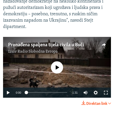
nazadovanje demokratije na nekoliko kontinenata i
pužući autoritarizam koji ugrožava i ljudska prava i
demokratiju – posebno, trenutno, s ruskim ničim
izazvanim napadom na Ukrajinu", navodi Stejt
dipartment.
Pronađena spaljena tijela civila u Buči
Izvor
Radio Slobodna Evropa
No media source currently available
Auto
0:00
1:31
240p
Direktan link
360p