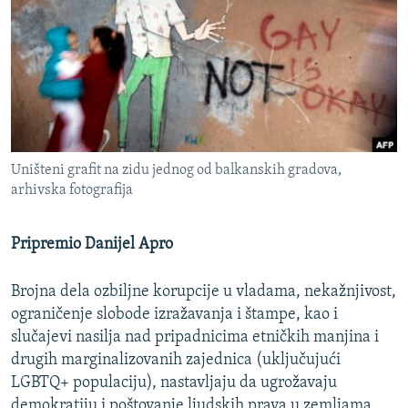
ISPRIČAJ MI
DNEVNO@RSE
SPECIJALI RSE
VIŠE OD NASLOVA
PRATITE NAS
GENOCID U SREBRENICI
Uništeni grafit na zidu jednog od balkanskih gradova,
POPLAVE I KLIZIŠTA U BIH 2024.
arhivska fotografija
TV LIBERTY
Sve RFE/RL stranice
Pripremio Danijel Apro
POST SCRIPTUM
MOJA EVROPA
Brojna dela ozbiljne korupcije u vladama, nekažnjivost,
TRI DECENIJE OD RATA U BIH
ograničenje slobode izražavanja i štampe, kao i
slučajevi nasilja nad pripadnicima etničkih manjina i
SVE KARTE DEJTONA
drugih marginalizovanih zajednica (uključujući
NASTANAK I RASPAD JUGOSLAVIJE
LGBTQ+ populaciju), nastavljaju da ugrožavaju
demokratiju i poštovanje ljudskih prava u zemljama