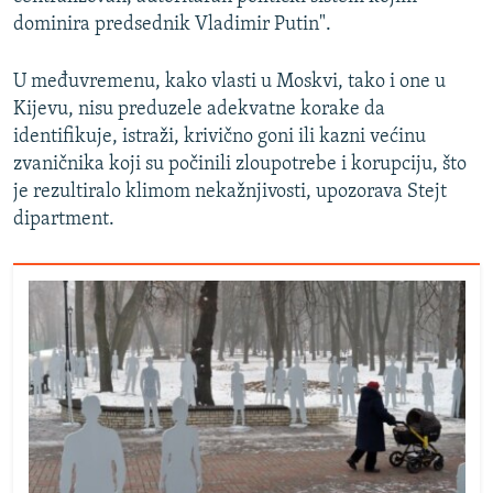
dominira predsednik Vladimir Putin".
U međuvremenu, kako vlasti u Moskvi, tako i one u
Kijevu, nisu preduzele adekvatne korake da
identifikuje, istraži, krivično goni ili kazni većinu
zvaničnika koji su počinili zloupotrebe i korupciju, što
je rezultiralo klimom nekažnjivosti, upozorava Stejt
dipartment.