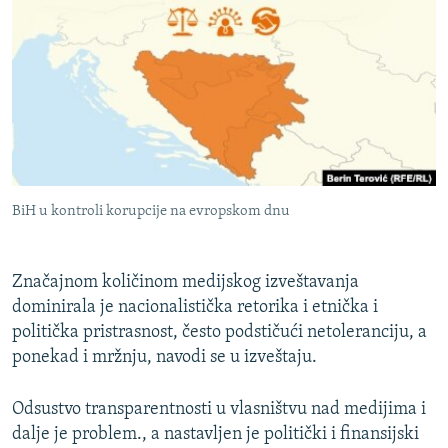
BiH u kontroli korupcije na evropskom dnu
Značajnom količinom medijskog izveštavanja
dominirala je nacionalistička retorika i etnička i
politička pristrasnost, često podstičući netoleranciju, a
ponekad i mržnju, navodi se u izveštaju.
Odsustvo transparentnosti u vlasništvu nad medijima i
dalje je problem., a nastavljen je politički i finansijski