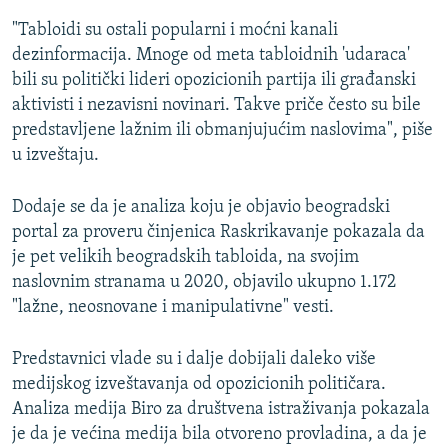
"Tabloidi su ostali popularni i moćni kanali
dezinformacija. Mnoge od meta tabloidnih 'udaraca'
bili su politički lideri opozicionih partija ili građanski
aktivisti i nezavisni novinari. Takve priče često su bile
predstavljene lažnim ili obmanjujućim naslovima", piše
u izveštaju.
Dodaje se da je analiza koju je objavio beogradski
portal za proveru činjenica Raskrikavanje pokazala da
je pet velikih beogradskih tabloida, na svojim
naslovnim stranama u 2020, objavilo ukupno 1.172
"lažne, neosnovane i manipulativne" vesti.
Predstavnici vlade su i dalje dobijali daleko više
medijskog izveštavanja od opozicionih političara.
Analiza medija Biro za društvena istraživanja pokazala
je da je većina medija bila otvoreno provladina, a da je