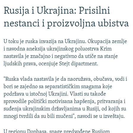
Auto
240p
360p
480p
480p
Rusija i Ukrajina: Prisilni
720p
720p
1080p
nestanci i proizvoljna ubistva
1080p
U toku je ruska invazija na Ukrajinu. Okupacija zemlje
i navodna aneksija ukrajinskog poluostrva Krim
nastavila je značajno i negativno da utiče na stanje
ljudskih prava, ocenjuje Stejt dipartment.
"Ruska vlada nastavila je da naoružava, obučava, vodi i
bori se zajedno sa separatističkim snagama koje
podržava u istočnoj Ukrajini. Vlasti su takođe
sprovodile politički motivisana hapšenja, pritvaranja i
suđenja ukrajinskim državljanima u Rusiji, od kojih su
mnogi tvrdili da su bili mučeni", navodi se u izveštaju.
U regionu Donbasa, snage predvođene Rusijom