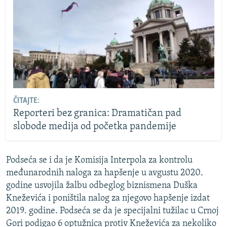
ČITAJTE:
Reporteri bez granica: Dramatičan pad
slobode medija od početka pandemije
Podseća se i da je Komisija Interpola za kontrolu
međunarodnih naloga za hapšenje u avgustu 2020.
godine usvojila žalbu odbeglog biznismena Duška
Kneževića i poništila nalog za njegovo hapšenje izdat
2019. godine. Podseća se da je specijalni tužilac u Crnoj
Gori podigao 6 optužnica protiv Kneževića za nekoliko