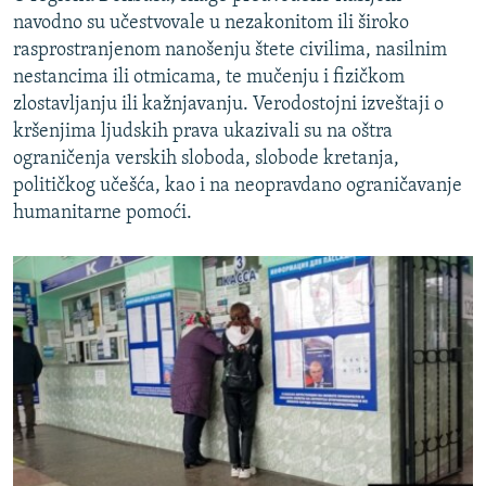
navodno su učestvovale u nezakonitom ili široko
rasprostranjenom nanošenju štete civilima, nasilnim
nestancima ili otmicama, te mučenju i fizičkom
zlostavljanju ili kažnjavanju. Verodostojni izveštaji o
kršenjima ljudskih prava ukazivali su na oštra
ograničenja verskih sloboda, slobode kretanja,
političkog učešća, kao i na neopravdano ograničavanje
humanitarne pomoći.