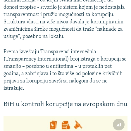
administracija - od kojih svaka ima ovlašćenje da
donosi propise - stvorilo je sistem kojem je nedostajala
transparentnost i pružio mogućnosti za korupciju.
Struktura vlasti na više nivoa davala je korumpiranim
zvaničnicima široke mogućnosti da traže "naknade za
usluge", posebno na lokalu.
Prema izveštaju Transparensi internešnla
(Transparency International) broj istraga o korupciji se
smanjio – posebno u entitetima – u proteklih pet
godina, a zabrinjava i to što više od polovine krivičnih
prijava za korupciju završi sa nalogom da se ne
istražuje.
BiH u kontroli korupcije na evropskom dnu