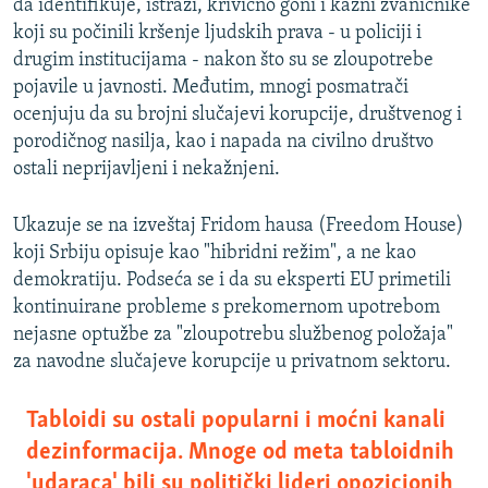
da identifikuje, istraži, krivično goni i kazni zvaničnike
koji su počinili kršenje ljudskih prava - u policiji i
drugim institucijama - nakon što su se zloupotrebe
pojavile u javnosti. Međutim, mnogi posmatrači
ocenjuju da su brojni slučajevi korupcije, društvenog i
porodičnog nasilja, kao i napada na civilno društvo
ostali neprijavljeni i nekažnjeni.
Ukazuje se na izveštaj Fridom hausa (Freedom House)
koji Srbiju opisuje kao "hibridni režim", a ne kao
demokratiju. Podseća se i da su eksperti EU primetili
kontinuirane probleme s prekomernom upotrebom
nejasne optužbe za "zloupotrebu službenog položaja"
za navodne slučajeve korupcije u privatnom sektoru.
Tabloidi su ostali popularni i moćni kanali
dezinformacija. Mnoge od meta tabloidnih
'udaraca' bili su politički lideri opozicionih