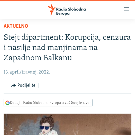
Dostupni
linkovi
Pređite
AKTUELNO
na
VIJESTI
Stejt dipartment: Korupcija, cenzura
glavni
BOSNA I HERCEGOVINA
sadržaj
i nasilje nad manjinama na
SRBIJA
Pređite
Zapadnom Balkanu
na
KOSOVO
glavnu
13. april/travanj, 2022.
CRNA GORA
navigaciju
Pređite
Podijelite
VIZUELNO
na
PODCASTI
VIDEO
pretragu
Dodajte Radio Slobodna Evropa u vaš Google izvor
RAT U UKRAJINI
FOTOGALERIJE
KINA NA BALKANU
INFOGRAFIKE
RSE PRIČE IZ SVIJETA