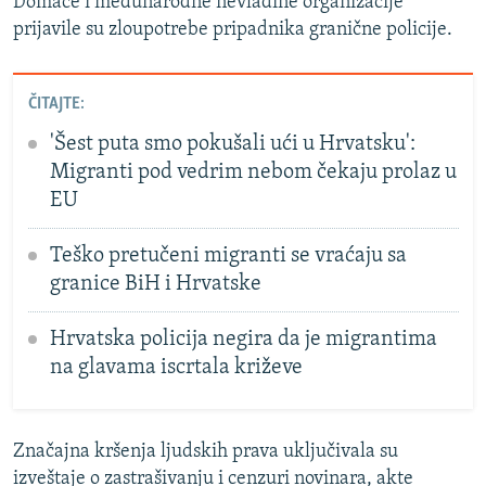
Domaće i međunarodne nevladine organizacije
prijavile su zloupotrebe pripadnika granične policije.
ČITAJTE:
'Šest puta smo pokušali ući u Hrvatsku':
Migranti pod vedrim nebom čekaju prolaz u
EU
Teško pretučeni migranti se vraćaju sa
granice BiH i Hrvatske
Hrvatska policija negira da je migrantima
na glavama iscrtala križeve
Značajna kršenja ljudskih prava uključivala su
izveštaje o zastrašivanju i cenzuri novinara, akte