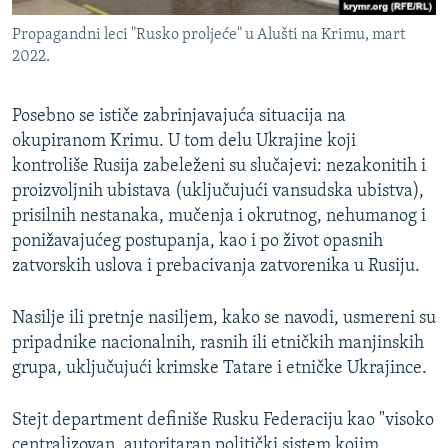
Propagandni leci "Rusko proljeće" u Alušti na Krimu, mart
2022.
Posebno se ističe zabrinjavajuća situacija na
okupiranom Krimu. U tom delu Ukrajine koji
kontroliše Rusija zabeleženi su slučajevi: nezakonitih i
proizvoljnih ubistava (uključujući vansudska ubistva),
prisilnih nestanaka, mučenja i okrutnog, nehumanog i
ponižavajućeg postupanja, kao i po život opasnih
zatvorskih uslova i prebacivanja zatvorenika u Rusiju.
Nasilje ili pretnje nasiljem, kako se navodi, usmereni su
pripadnike nacionalnih, rasnih ili etničkih manjinskih
grupa, uključujući krimske Tatare i etničke Ukrajince.
Stejt department definiše Rusku Federaciju kao "visoko
centralizovan, autoritaran politički sistem kojim