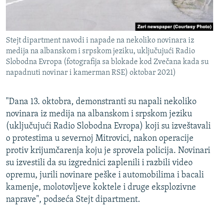
Stejt dipartment navodi i napade na nekoliko novinara iz
medija na albanskom i srpskom jeziku, uključujući Radio
Slobodna Evropa (fotografija sa blokade kod Zvečana kada su
napadnuti novinar i kamerman RSE) oktobar 2021)
"Dana 13. oktobra, demonstranti su napali nekoliko
novinara iz medija na albanskom i srpskom jeziku
(uključujući Radio Slobodna Evropa) koji su izveštavali
o protestima u severnoj Mitrovici, nakon operacije
protiv krijumčarenja koju je sprovela policija. Novinari
su izvestili da su izgrednici zaplenili i razbili video
opremu, jurili novinare peške i automobilima i bacali
kamenje, molotovljeve koktele i druge eksplozivne
naprave", podseća Stejt dipartment.