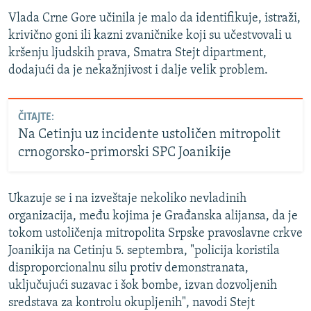
Vlada Crne Gore učinila je malo da identifikuje, istraži,
krivično goni ili kazni zvaničnike koji su učestvovali u
kršenju ljudskih prava, Smatra Stejt dipartment,
dodajući da je nekažnjivost i dalje velik problem.
ČITAJTE:
Na Cetinju uz incidente ustoličen mitropolit
crnogorsko-primorski SPC Joanikije
Ukazuje se i na izveštaje nekoliko nevladinih
organizacija, među kojima je Građanska alijansa, da je
tokom ustoličenja mitropolita Srpske pravoslavne crkve
Joanikija na Cetinju 5. septembra, "policija koristila
disproporcionalnu silu protiv demonstranata,
uključujući suzavac i šok bombe, izvan dozvoljenih
sredstava za kontrolu okupljenih", navodi Stejt