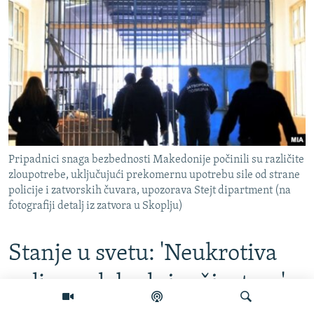
Pripadnici snaga bezbednosti Makedonije počinili su različite
zloupotrebe, uključujući prekomernu upotrebu sile od strane
policije i zatvorskih čuvara, upozorava Stejt dipartment (na
fotografiji detalj iz zatvora u Skoplju)
Stanje u svetu: 'Neukrotiva
volja za slobodnim životom'