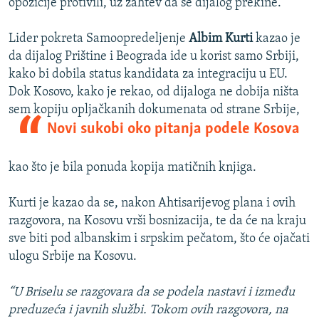
opozicije protivili, uz zahtev da se dijalog prekine.
Lider pokreta Samoopredeljenje
Albim Kurti
kazao je
da dijalog Prištine i Beograda ide u korist samo Srbiji,
kako bi dobila status kandidata za integraciju u EU.
Dok Kosovo, kako je rekao, od dijaloga ne dobija ništa
sem kopiju
opljačkanih dokumenata od strane Srbije,
Novi sukobi oko pitanja podele Kosova
kao što je bila ponuda kopija matičnih knjiga.
Kurti je kazao da se, nakon Ahtisarijevog plana i ovih
razgovora, na Kosovu vrši bosnizacija, te da će na kraju
sve biti pod albanskim i srpskim pečatom, što će ojačati
ulogu Srbije na Kosovu.
“U Briselu se razgovara da se podela nastavi i između
preduzeća i javnih službi. Tokom ovih razgovora, na