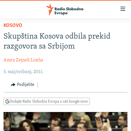
Dostupni
linkovi
Pređite
KOSOVO
na
VIJESTI
Skupština Kosova odbila prekid
glavni
BOSNA I HERCEGOVINA
sadržaj
razgovora sa Srbijom
SRBIJA
Pređite
na
Amra Zejneli Loxha
KOSOVO
glavnu
5. maj/svibanj, 2011.
CRNA GORA
navigaciju
Pređite
VIZUELNO
Podijelite
na
PODCASTI
VIDEO
pretragu
Dodajte Radio Slobodna Evropa u vaš Google izvor
RAT U UKRAJINI
FOTOGALERIJE
KINA NA BALKANU
INFOGRAFIKE
RSE PRIČE IZ SVIJETA