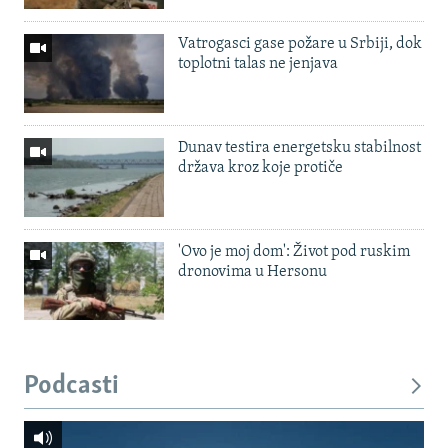
Vatrogasci gase požare u Srbiji, dok
toplotni talas ne jenjava
Dunav testira energetsku stabilnost
država kroz koje protiče
'Ovo je moj dom': Život pod ruskim
dronovima u Hersonu
Podcasti