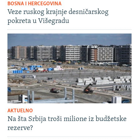
BOSNA I HERCEGOVINA
Veze ruskog krajnje desničarskog
pokreta u Višegradu
AKTUELNO
Na šta Srbija troši milione iz budžetske
rezerve?