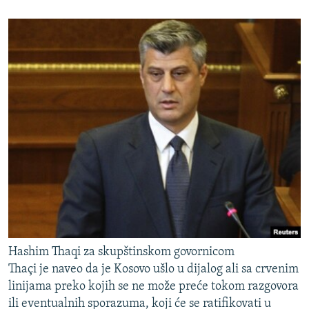
Hashim Thaqi za skupštinskom govornicom
Thaçi je naveo da je Kosovo ušlo u dijalog ali sa crvenim
linijama preko kojih se ne može preće tokom razgovora
ili eventualnih sporazuma, koji će se ratifikovati u