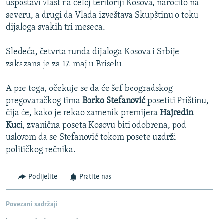
uspostavi vlast na celoj teritoriji Kosova, naročito na
severu, a drugi da Vlada izveštava Skupštinu o toku
dijaloga svakih tri meseca.
Sledeća, četvrta runda dijaloga Kosova i Srbije
zakazana je za 17. maj u Briselu.
A pre toga, očekuje se da će šef beogradskog
pregovaračkog tima
Borko Stefanović
posetiti Prištinu,
čija će, kako je rekao zamenik premijera
Hajredin
Kuci
, zvanična poseta Kosovu biti odobrena, pod
uslovom da se Stefanović tokom posete uzdrži
političkog rečnika.
Podijelite
Pratite nas
Povezani sadržaji