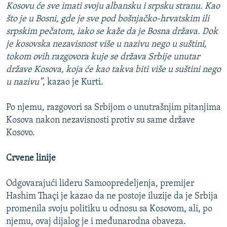
Kosovu će sve imati svoju albansku i srpsku stranu. Kao
što je u Bosni, gde je sve pod bošnjačko-hrvatskim ili
srpskim pečatom, iako se kaže da je Bosna država. Dok
je kosovska nezavisnost više u nazivu nego u suštini,
tokom ovih razgovora kuje se država Srbije unutar
države Kosova, koja će kao takva biti više u suštini nego
u nazivu”
, kazao je Kurti.
Po njemu, razgovori sa Srbijom o unutrašnjim pitanjima
Kosova nakon nezavisnosti protiv su same države
Kosovo.
Crvene linije
Odgovarajući lideru Samoopredeljenja, premijer
Hashim Thaçi je kazao da ne postoje iluzije da je Srbija
promenila svoju politiku u odnosu sa Kosovom, ali, po
njemu, ovaj dijalog je i međunarodna obaveza.