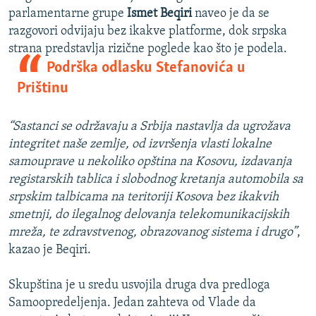
parlamentarne grupe
Ismet Beqiri
naveo je da se
razgovori odvijaju bez ikakve platforme, dok srpska
strana predstavlja rizične poglede kao što je podela.
Podrška odlasku Stefanovića u
Prištinu
“Sastanci se održavaju a Srbija nastavlja da ugrožava
integritet naše zemlje, od izvršenja vlasti lokalne
samouprave u nekoliko opština na Kosovu, izdavanja
registarskih tablica i slobodnog kretanja automobila sa
srpskim talbicama na teritoriji Kosova bez ikakvih
smetnji, do ilegalnog delovanja telekomunikacijskih
mreža, te zdravstvenog, obrazovanog sistema i drugo”
,
kazao je Beqiri.
Skupština je u sredu usvojila druga dva predloga
Samoopredeljenja. Jedan zahteva od Vlade da