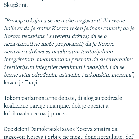
Skupštini.
“Principi o kojima se ne može razgovarati ili crvene
linije su da je status Kosova rešen jednom zauvek; da je
Kosovo nezavisna i suverena država; da se o
nezavisnosti ne može pregovarati; da je Kosovo
nezavisna država sa netaknutim teritorijalnim
integritetom, međunarodno priznata da su suverenitet
i teritorijalni integritet netaknuti i nedeljivi, i da se
brane svim određenim ustavnim i zakonskim merama”
,
kazao je Thaçi.
Tokom parlamentarne debate, dijalog su podržale
koalicione partije i manjine, dok je opozicija
kritikovala ceo ovaj proces.
Opozicioni Demokratski savez Kosova smatra da
razgovori Kosova i Srbije ne mogu doneti rezultate. Šef