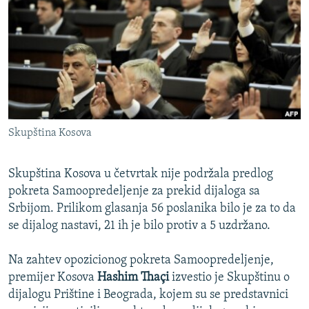
ISPRIČAJ MI
DNEVNO@RSE
SPECIJALI RSE
VIŠE OD NASLOVA
PRATITE NAS
GENOCID U SREBRENICI
Skupština Kosova
POPLAVE I KLIZIŠTA U BIH 2024.
TV LIBERTY
Sve RFE/RL stranice
Skupština Kosova u četvrtak nije podržala predlog
POST SCRIPTUM
pokreta Samoopredeljenje za prekid dijaloga sa
Srbijom. Prilikom glasanja 56 poslanika bilo je za to da
MOJA EVROPA
se dijalog nastavi, 21 ih je bilo protiv a 5 uzdržano.
TRI DECENIJE OD RATA U BIH
Na zahtev opozicionog pokreta Samoopredeljenje,
SVE KARTE DEJTONA
premijer Kosova
Hashim Thaçi
izvestio je Skupštinu o
NASTANAK I RASPAD JUGOSLAVIJE
dijalogu Prištine i Beograda, kojem su se predstavnici