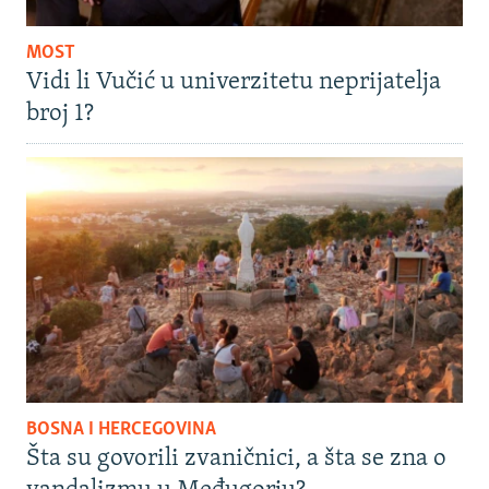
MOST
Vidi li Vučić u univerzitetu neprijatelja
broj 1?
BOSNA I HERCEGOVINA
Šta su govorili zvaničnici, a šta se zna o