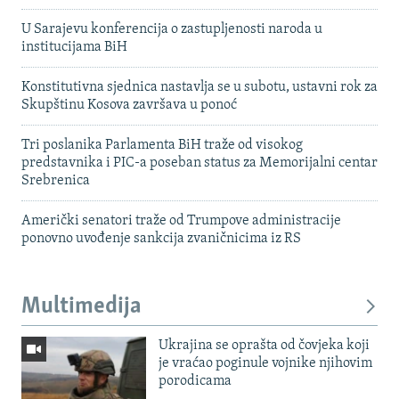
U Sarajevu konferencija o zastupljenosti naroda u
institucijama BiH
Konstitutivna sjednica nastavlja se u subotu, ustavni rok za
Skupštinu Kosova završava u ponoć
Tri poslanika Parlamenta BiH traže od visokog
predstavnika i PIC-a poseban status za Memorijalni centar
Srebrenica
Američki senatori traže od Trumpove administracije
ponovno uvođenje sankcija zvaničnicima iz RS
Multimedija
Ukrajina se oprašta od čovjeka koji
je vraćao poginule vojnike njihovim
porodicama