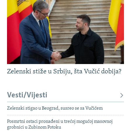
Zelenski stiže u Srbiju, šta Vučić dobija?
Vesti/Vijesti
Zelenski stigao u Beograd, susreo se sa Vučićem
Posmrtni ostaci pronađeni u trećoj mogućoj masovnoj
grobnici u Zubinom Potoku