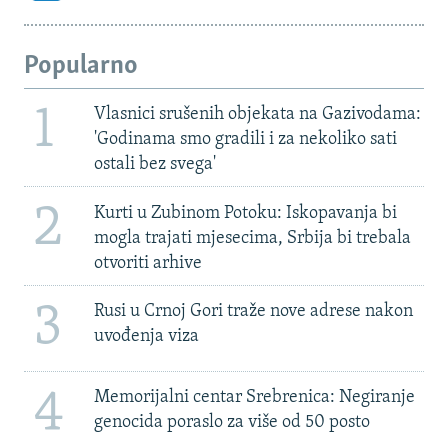
Popularno
1
Vlasnici srušenih objekata na Gazivodama:
'Godinama smo gradili i za nekoliko sati
ostali bez svega'
2
Kurti u Zubinom Potoku: Iskopavanja bi
mogla trajati mjesecima, Srbija bi trebala
otvoriti arhive
3
Rusi u Crnoj Gori traže nove adrese nakon
uvođenja viza
4
Memorijalni centar Srebrenica: Negiranje
genocida poraslo za više od 50 posto