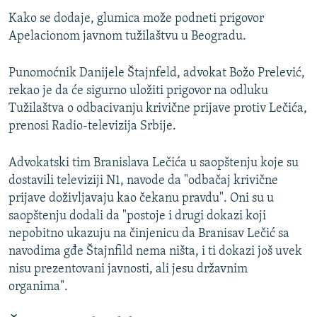
Kako se dodaje, glumica može podneti prigovor
Apelacionom javnom tužilaštvu u Beogradu.
Punomoćnik Danijele Štajnfeld, advokat Božo Prelević,
rekao je da će sigurno uložiti prigovor na odluku
Tužilaštva o odbacivanju krivične prijave protiv Lečića,
prenosi Radio-televizija Srbije.
Advokatski tim Branislava Lečića u saopštenju koje su
dostavili televiziji N1, navode da "odbačaj krivične
prijave doživljavaju kao čekanu pravdu". Oni su u
saopštenju dodali da "postoje i drugi dokazi koji
nepobitno ukazuju na činjenicu da Branisav Lečić sa
navodima gđe Štajnfild nema ništa, i ti dokazi još uvek
nisu prezentovani javnosti, ali jesu državnim
organima".