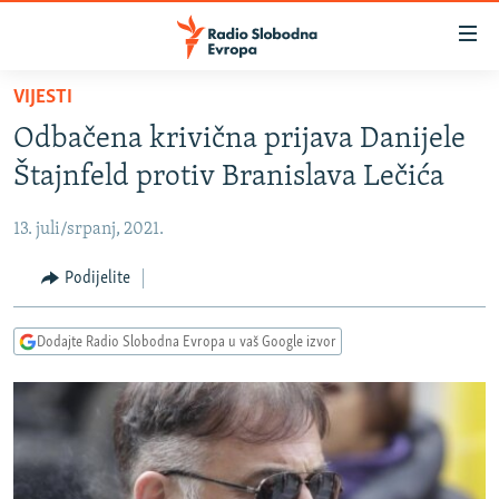
Dostupni
linkovi
Pređite
VIJESTI
na
VIJESTI
Odbačena krivična prijava Danijele
glavni
BOSNA I HERCEGOVINA
sadržaj
Štajnfeld protiv Branislava Lečića
SRBIJA
Pređite
na
13. juli/srpanj, 2021.
KOSOVO
glavnu
CRNA GORA
Podijelite
navigaciju
Pređite
VIZUELNO
na
Dodajte Radio Slobodna Evropa u vaš Google izvor
PODCASTI
VIDEO
pretragu
RAT U UKRAJINI
FOTOGALERIJE
KINA NA BALKANU
INFOGRAFIKE
RSE PRIČE IZ SVIJETA