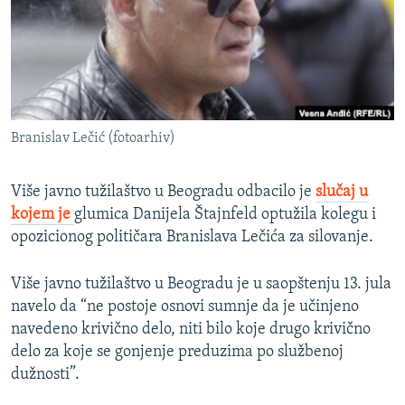
ISPRIČAJ MI
DNEVNO@RSE
SPECIJALI RSE
VIŠE OD NASLOVA
PRATITE NAS
Branislav Lečić (fotoarhiv)
GENOCID U SREBRENICI
POPLAVE I KLIZIŠTA U BIH 2024.
Više javno tužilaštvo u Beogradu odbacilo je
slučaj u
TV LIBERTY
kojem je
glumica Danijela Štajnfeld optužila kolegu i
Sve RFE/RL stranice
opozicionog političara Branislava Lečića za silovanje.
POST SCRIPTUM
MOJA EVROPA
Više javno tužilaštvo u Beogradu je u saopštenju 13. jula
navelo da “ne postoje osnovi sumnje da je učinjeno
TRI DECENIJE OD RATA U BIH
navedeno krivično delo, niti bilo koje drugo krivično
SVE KARTE DEJTONA
delo za koje se gonjenje preduzima po službenoj
dužnosti”.
NASTANAK I RASPAD JUGOSLAVIJE