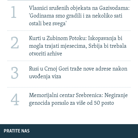
1
Vlasnici srušenih objekata na Gazivodama:
'Godinama smo gradili i za nekoliko sati
ostali bez svega'
2
Kurti u Zubinom Potoku: Iskopavanja bi
mogla trajati mjesecima, Srbija bi trebala
otvoriti arhive
3
Rusi u Crnoj Gori traže nove adrese nakon
uvođenja viza
4
Memorijalni centar Srebrenica: Negiranje
genocida poraslo za više od 50 posto
PRATITE NAS