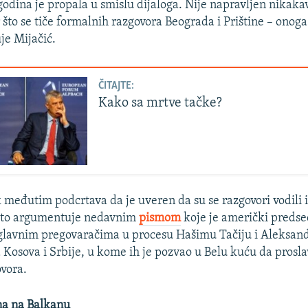
godina je propala u smislu dijaloga. Nije napravljen nikakav
to se tiče formalnih razgovora Beograda i Prištine – onoga 
je Mijačić.
ČITAJTE:
Kako sa mrtve tačke?
 međutim podcrtava da je uveren da su se razgovori vodili i
što argumentuje nedavnim
pismom
koje je američki preds
glavnim pregovaračima u procesu Hašimu Tačiju i Aleksand
Kosova i Srbije, u kome ih je pozvao u Belu kuću da prosla
vora.
na na Balkanu