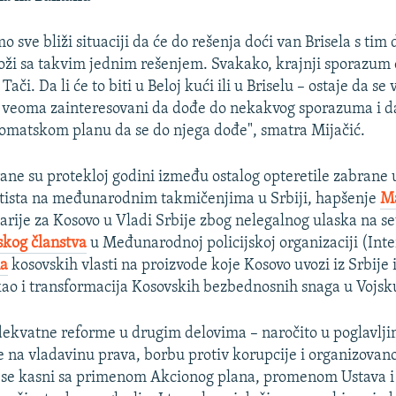
 sve bliži situaciji da će do rešenja doći van Brisela s tim 
loži sa takvim jednim rešenjem. Svakako, krajnji sporazum 
Tači. Da li će to biti u Beloj kući ili u Briselu – ostaje da s
 veoma zainteresovani da dođe do nekakvog sporazuma i da
lomatskom planu da se do njega dođe", smatra Mijačić.
ane su protekloj godini između ostalog opteretile zabrane 
rtista na međunarodnim takmičenjima u Srbiji, hapšenje
Ma
arije za Kosovo u Vladi Srbije zbog nelegalnog ulaska na s
skog članstva
u Međunarodnoj policijskoj organizaciji (Inte
na
kosovskih vlasti na proizvode koje Kosovo uvozi iz Srbije i
ao i transformacija Kosovskih bezbednosnih snaga u Vojsk
dekvatne reforme u drugim delovima – naročito u poglavlji
e na vladavinu prava, borbu protiv korupcije i organizovan
e se kasni sa primenom Akcionog plana, promenom Ustava 