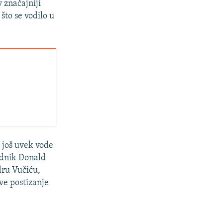
 značajniji
što se vodilo u
 još uvek vode
ednik Donald
ru Vučiću,
ve postizanje