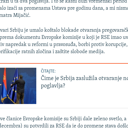
traži u ta dva poglavlja. I to se kasni duži vremenski period
balo izaći sa promenama Ustava pre godinu dana, a mi nismo
smatra Mijačić.
tvari Srbiju je umalo koštalo blokade otvaranja pregovaračk
prema dokumentu Evropske komisije u koji je RSE imao uvi
ljiv napredak u reformi u pravosuđa, borbi protiv korupcije
orifikacije ratnih zločina i zaštite slobode medija.
ČITAJTE:
Čime je Srbija zaslužila otvaranje n
poglavlja?
e članice Evropske komisije su Srbiji dale zeleno svetlo, a
. decembra) su potvrdili za RSE da je do promene stava doš