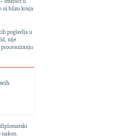
 – imajući u
 ni blizu kraja
ih poglavlja u
d, nije
, procesuiranju
ovih
 diplomatski
lo nakon