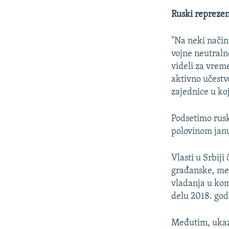
Ruski reprezen
"Na neki način
vojne neutralno
videli za vrem
aktivno učestv
zajednice u ko
Podsetimo rus
polovinom jan
Vlasti u Srbiji
građanske, me
vladanja u kom
delu 2018. godi
Međutim, ukazu