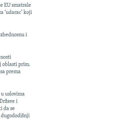
je EU smatrale
a ‘udarac’ koji
bezbednosnu i
enosti
 oblasti prim.
osa prema
o u uslovima
Države i
i da se
i dugododišnji