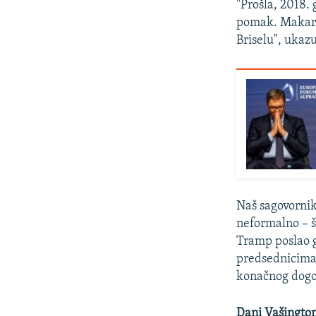
"Prošla, 2018. 
pomak. Makar š
Briselu", ukazu
Naš sagovornik
neformalno – 
Tramp poslao 
predsednicima 
konačnog dogo
Dani Vašingto