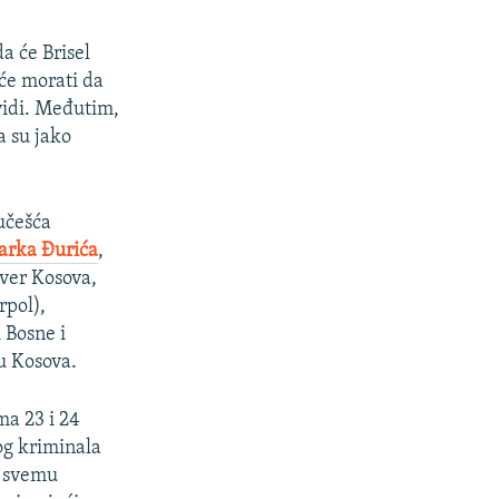
da će Brisel
će morati da
e vidi. Međutim,
 su jako
učešća
rka Đurića
,
ever Kosova,
rpol),
 Bosne i
u Kosova.
ma 23 i 24
og kriminala
i svemu