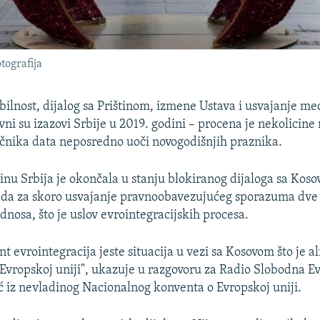
otografija
bilnost, dijalog sa Prištinom, izmene Ustava i usvajanje me
avni su izazovi Srbije u 2019. godini – procena je nekolicine 
čnika data neposredno uoči novogodišnjih praznika.
nu Srbija je okončala u stanju blokiranog dijaloga sa Koso
leda za skoro usvajanje pravnoobavezujućeg sporazuma dve 
dnosa, što je uslov evrointegracijskih procesa.
t evrointegracija jeste situacija u vezi sa Kosovom što je a
 Evropskoj uniji", ukazuje u razgovoru za Radio Slobodna E
ć iz nevladinog Nacionalnog konventa o Evropskoj uniji.