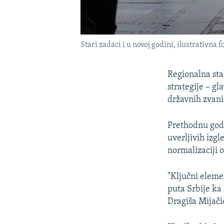
Stari zadaci i u novoj godini, ilustrativna f
Regionalna sta
strategije – gl
državnih zvani
Prethodnu godi
uverljivih izg
normalizaciji o
"Ključni elemen
puta Srbije ka
Dragiša Mijači