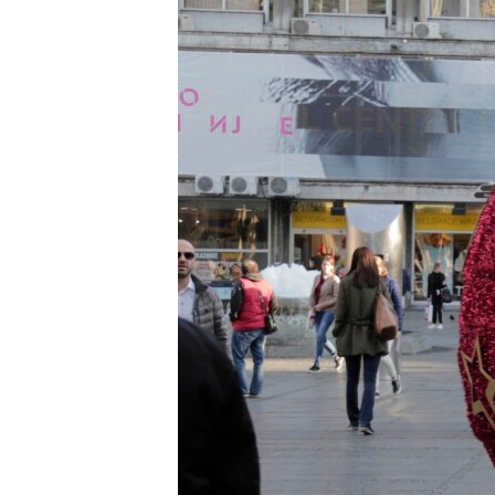
ISPRIČAJ MI
DNEVNO@RSE
SPECIJALI RSE
VIŠE OD NASLOVA
GENOCID U SREBRENICI
POPLAVE I KLIZIŠTA U BIH 2024.
TV LIBERTY
POST SCRIPTUM
MOJA EVROPA
TRI DECENIJE OD RATA U BIH
SVE KARTE DEJTONA
NASTANAK I RASPAD JUGOSLAVIJE