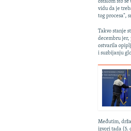
ostalom što se 
vidu da je tre
tog procesa", 
Takvo stanje s
decembru jer, 
ostvarila opip
i suzbijanju gl
Međutim, držav
izvori tada (5