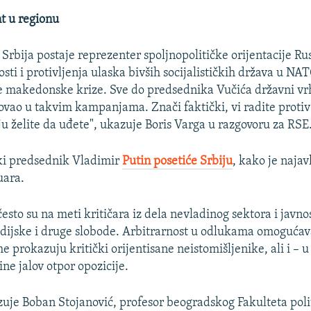
t u regionu
 Srbija postaje reprezenter spoljnopolitičke orijentacije Ru
sti i protivljenja ulaska bivših socijalističkih država u NA
e makedonske krize. Sve do predsednika Vučića državni vr
ovao u takvim kampanjama. Znači faktički, vi radite protiv
ju želite da uđete", ukazuje Boris Varga u razgovoru za RSE
ki predsednik Vladimir
Putin posetiće Srbiju
, kako je najav
uara.
 često su na meti kritičara iz dela nevladinog sektora i javno
dijske i druge slobode. Arbitrarnost u odlukama omogućav
e prokazuju kritički orijentisane neistomišljenike, ali i – 
ne jalov otpor opozicije.
je Boban Stojanović, profesor beogradskog Fakulteta poli