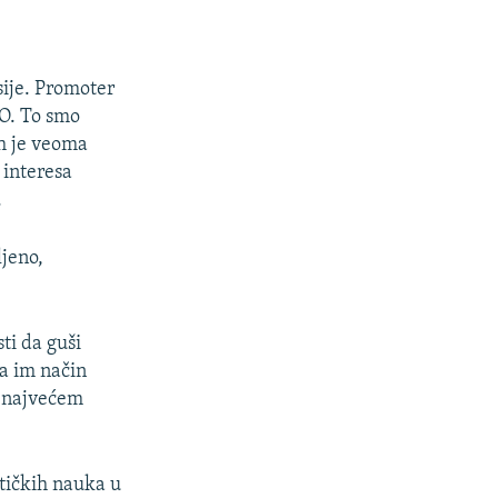
sije. Promoter
TO. To smo
h je veoma
 interesa
.
ljeno,
sti da guši
a im način
u najvećem
tičkih nauka u