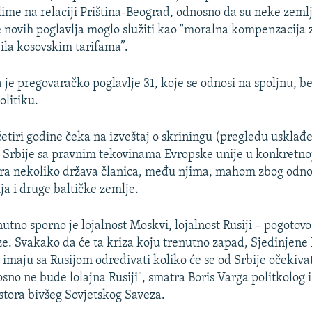
lime na relaciji Priština-Beograd, odnosno da su neke zeml
e novih poglavlja moglo služiti kao "moralna kompenzacija z
bila kosovskim tarifama”.
 je pregovaračko poglavlje 31, koje se odnosi na spoljnu, 
litiku.
četiri godine čeka na izveštaj o skriningu (pregledu usklađ
Srbije sa pravnim tekovinama Evropske unije u konkretnoj
kira nekoliko država članica, među njima, mahom zbog odn
nija i druge baltičke zemlje.
nutno sporno je lojalnost Moskvi, lojalnost Rusiji – pogotov
ze. Svakako da će ta kriza koju trenutno zapad, Sjedinjene 
 imaju sa Rusijom određivati koliko će se od Srbije očekivat
osno ne bude lolajna Rusiji", smatra Boris Varga politkolog 
ostora bivšeg Sovjetskog Saveza.