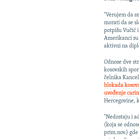
"Verujem da smo
morati da se s
potpišu Vučić i 
Amerikanci su
aktivni na dip
Odnose dve str
kosovskih spo
čelnika Kancel
blokada kosov
uvođenje cari
Hercegovine, k
"Nedostaju i a
(koja se odnos
prim.nov.) gd