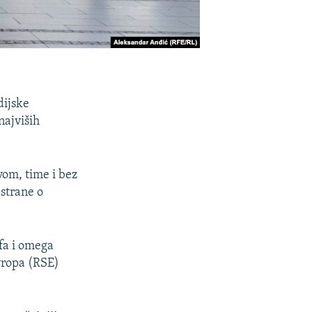
dijske
najviših
vom, time i bez
strane o
lfa i omega
vropa (RSE)