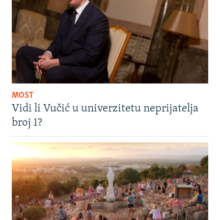
MOST
Vidi li Vučić u univerzitetu neprijatelja
broj 1?