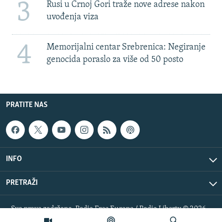
3
Rusi u Crnoj Gori traže nove adrese nakon
uvođenja viza
4
Memorijalni centar Srebrenica: Negiranje
genocida poraslo za više od 50 posto
PRATITE NAS
INFO
PRETRAŽI
Sva prava zadržana. Radio Free Europe / Radio Liberty © 2026
RFE/RL, Inc.