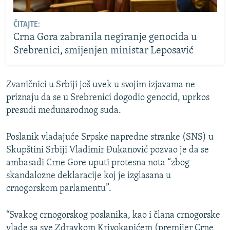
ČITAJTE:
Crna Gora zabranila negiranje genocida u
Srebrenici, smijenjen ministar Leposavić
Zvaničnici u Srbiji još uvek u svojim izjavama ne
priznaju da se u Srebrenici dogodio genocid, uprkos
presudi međunarodnog suda.
Poslanik vladajuće Srpske napredne stranke (SNS) u
Skupštini Srbiji Vladimir Đukanović pozvao je da se
ambasadi Crne Gore uputi protesna nota “zbog
skandalozne deklaracije koj je izglasana u
crnogorskom parlamentu”.
“Svakog crnogorskog poslanika, kao i člana crnogorske
vlade sa sve Zdravkom Krivokapićem (premijer Crne