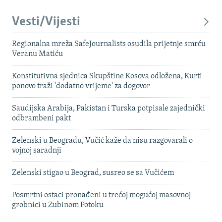
Vesti/Vijesti
Regionalna mreža SafeJournalists osudila prijetnje smrću
Veranu Matiću
Konstitutivna sjednica Skupštine Kosova odložena, Kurti
ponovo traži 'dodatno vrijeme' za dogovor
Saudijska Arabija, Pakistan i Turska potpisale zajednički
odbrambeni pakt
Zelenski u Beogradu, Vučić kaže da nisu razgovarali o
vojnoj saradnji
Zelenski stigao u Beograd, susreo se sa Vučićem
Posmrtni ostaci pronađeni u trećoj mogućoj masovnoj
grobnici u Zubinom Potoku