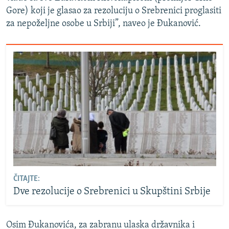
Gore) koji je glasao za rezoluciju o Srebrenici proglasiti
za nepoželjne osobe u Srbiji”, naveo je Đukanović.
ČITAJTE:
Dve rezolucije o Srebrenici u Skupštini Srbije
Osim Đukanovića, za zabranu ulaska državnika i