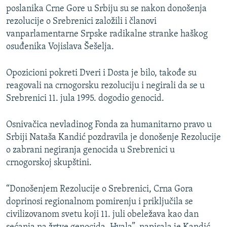
poslanika Crne Gore u Srbiju su se nakon donošenja
rezolucije o Srebrenici založili i članovi
vanparlamentarne Srpske radikalne stranke haškog
osuđenika Vojislava Šešelja.
Opozicioni pokreti Dveri i Dosta je bilo, takođe su
reagovali na crnogorsku rezoluciju i negirali da se u
Srebrenici 11. jula 1995. dogodio genocid.
Osnivačica nevladinog Fonda za humanitarno pravo u
Srbiji Nataša Kandić pozdravila je donošenje Rezolucije
o zabrani negiranja genocida u Srebrenici u
crnogorskoj skupštini.
“Donošenjem Rezolucije o Srebrenici, Crna Gora
doprinosi regionalnom pomirenju i priključila se
civilizovanom svetu koji 11. juli obeležava kao dan