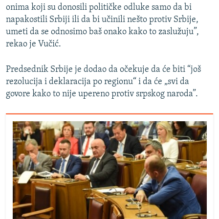
onima koji su donosili političke odluke samo da bi
napakostili Srbiji ili da bi učinili nešto protiv Srbije,
umeti da se odnosimo baš onako kako to zaslužuju”,
rekao je Vučić.
Predsednik Srbije je dodao da očekuje da će biti “još
rezolucija i deklaracija po regionu“ i da će „svi da
govore kako to nije upereno protiv srpskog naroda”.