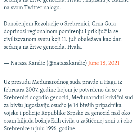
sećanja na žrtve genocida. Hvala”, napisala je Kandić
na svom Twitter nalogu.
Donošenjem Rezolucije o Srebrenici, Crna Gora
doprinosi regionalnom pomirenju i priključila se
civilizovanom svetu koji 11. juli obeležava kao dan
sećanja na žrtve genocida. Hvala.
— Natasa Kandic (@natasakandic)
June 18, 2021
Uz presudu Međunarodnog suda pravde u Hagu iz
februara 2007. godine kojom je potvrđeno da se u
Srebrenici dogodio genocid, Međunarodni krivični sud
za bivšu Jugoslaviju osudio je 14 bivših pripadnika
vojske i policije Republike Srpske za genocid nad oko
osam hiljada bošnjačkih civila u zaštićenoj zoni u i oko
Srebrenice u julu 1995. godine.