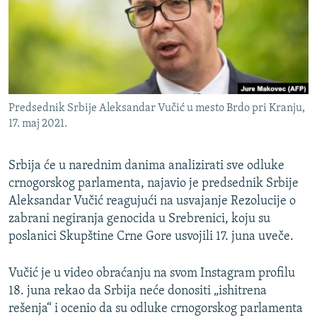
ISPRIČAJ MI
DNEVNO@RSE
SPECIJALI RSE
VIŠE OD NASLOVA
PRATITE NAS
Predsednik Srbije Aleksandar Vučić u mesto Brdo pri Kranju,
GENOCID U SREBRENICI
17. maj 2021.
POPLAVE I KLIZIŠTA U BIH 2024.
Srbija će u narednim danima analizirati sve odluke
TV LIBERTY
Sve RFE/RL stranice
crnogorskog parlamenta, najavio je predsednik Srbije
POST SCRIPTUM
Aleksandar Vučić reagujući na usvajanje Rezolucije o
MOJA EVROPA
zabrani negiranja genocida u Srebrenici, koju su
poslanici Skupštine Crne Gore usvojili 17. juna uveče.
TRI DECENIJE OD RATA U BIH
SVE KARTE DEJTONA
Vučić je u video obraćanju na svom Instagram profilu
18. juna rekao da Srbija neće donositi „ishitrena
NASTANAK I RASPAD JUGOSLAVIJE
rešenja“ i ocenio da su odluke crnogorskog parlamenta