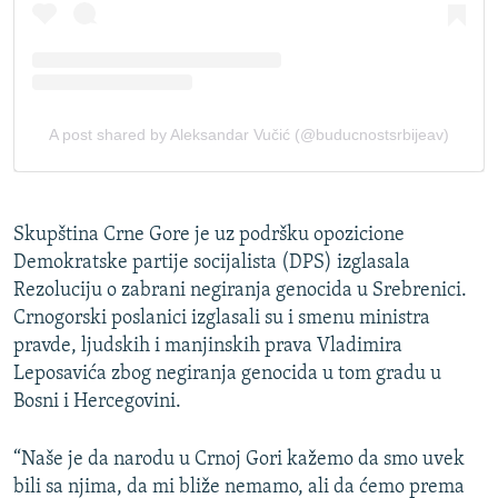
Skupština Crne Gore je uz podršku opozicione
Demokratske partije socijalista (DPS) izglasala
Rezoluciju o zabrani negiranja genocida u Srebrenici.
Crnogorski poslanici izglasali su i smenu ministra
pravde, ljudskih i manjinskih prava Vladimira
Leposavića zbog negiranja genocida u tom gradu u
Bosni i Hercegovini.
“Naše je da narodu u Crnoj Gori kažemo da smo uvek
bili sa njima, da mi bliže nemamo, ali da ćemo prema