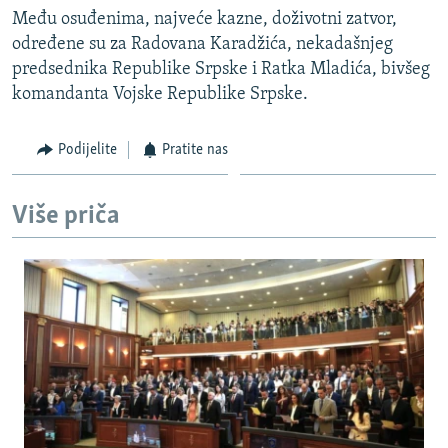
Među osuđenima, najveće kazne, doživotni zatvor,
određene su za Radovana Karadžića, nekadašnjeg
predsednika Republike Srpske i Ratka Mladića, bivšeg
komandanta Vojske Republike Srpske.
Podijelite
Pratite nas
Više priča