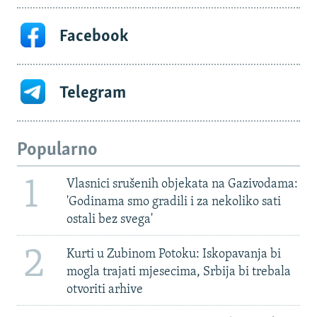
Facebook
Telegram
Popularno
1
Vlasnici srušenih objekata na Gazivodama:
'Godinama smo gradili i za nekoliko sati
ostali bez svega'
2
Kurti u Zubinom Potoku: Iskopavanja bi
mogla trajati mjesecima, Srbija bi trebala
otvoriti arhive