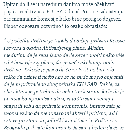
Upitan da li se u narednim danima može očekivati
pojačana aktivnost EU i SAD da od Prištine izdejstvuju
bar miminalne koncesije kako bi se postigao dogovor,
Bieber odgovara potvrdno i to ovako obrazlaže:
“ U početku Priština je tražila da Srbija prihvati Kosovo
i severu u okviru Ahtisarijevog plana. Mislim,
međutim, da je sada jasno da će sever dobiti nešto više
od Ahtisarijevog plana, što je već neki kompromis
Prištine. Takođe je jasno da će za Prištinu biti vrlo
teško da prihvati nešto ako se ne bude moglo objasniti
da je to prihvaćeno zbog pritiska EU i SAD. Dakle, za
oba aktera je potrebno da neka treća strana kaže da je
ta vrsta kompromisa nužna, zato što sami nemaju
snagu ili volju da prihvate kompromis. Upravo zato je
veoma važno da međunarodni akteri i pritisnu, ali i
ostave prostora da politički zvaničnici i u Prištini i u
Beogradu prihvate kompromis. Ja sam ubeđen da će se