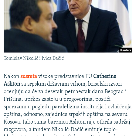
ISPRIČAJ MI
DNEVNO@RSE
SPECIJALI RSE
VIŠE OD NASLOVA
PRATITE NAS
GENOCID U SREBRENICI
Tomislav Nikolić i Ivica Dačić
POPLAVE I KLIZIŠTA U BIH 2024.
TV LIBERTY
Sve RFE/RL stranice
Nakon
susreta
visoke predstavnice EU
Catherine
POST SCRIPTUM
Ashton
sa srpskim državnim vrhom, briselski izvori
ocenjuju da će za desetak-petnaestak dana Beograd i
MOJA EVROPA
Priština, uprkos zastoju u pregovorima, postići
TRI DECENIJE OD RATA U BIH
sporazum u pogledu paralelizma institucija i ovlašćenja
opština, odnosno, zajednice srpskih opština na severu
SVE KARTE DEJTONA
Kosova. Iako sama baronica Ashton nije otkrila sadržaj
NASTANAK I RASPAD JUGOSLAVIJE
razgovora, a tandem Nikolić-Dačić emituje toplo-