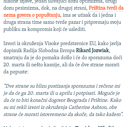
hladne izjave, jedan ulivajući dozu optimizma, drugi
dozu pesimizma, dok, na drugoj strani,
Priština tvrdi da
nema govora o popuštanju
, ima se utisak da i jedna i
druga strana time samo tvrde pazar i pripremaju svoju
publiku za kompromis koji će uslediti.
Izvori iz okruženja Visoke predstavnice EU, kako javlja
dopisnik Radija Slobodna Evropa
Rikard Jozwiak
,
smatraju da je do pomaka došlo i će do sporazuma doći
20. marta ili nešto kasnije, ali da će dve strane morati
da popuste:
“Dve strane su blizu postizanja sporazuma i rečeno mi
je da će ga 20. marta ili u aprilu i potpisati. Moguće je
da će to biti konačni dogovor Beograda i Prištine. Kako
su mi rekli izvori iz okruženja Catherine Ashton, obe
strane će morati istovremeno da skoče, da tako kažem”.