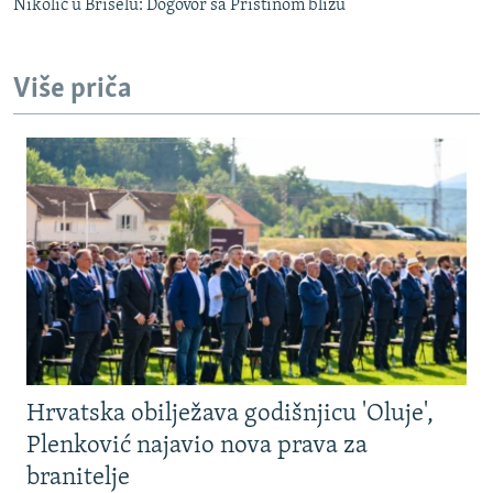
Nikolić u Briselu: Dogovor sa Prištinom blizu
Više priča
Hrvatska obilježava godišnjicu 'Oluje',
Plenković najavio nova prava za
branitelje