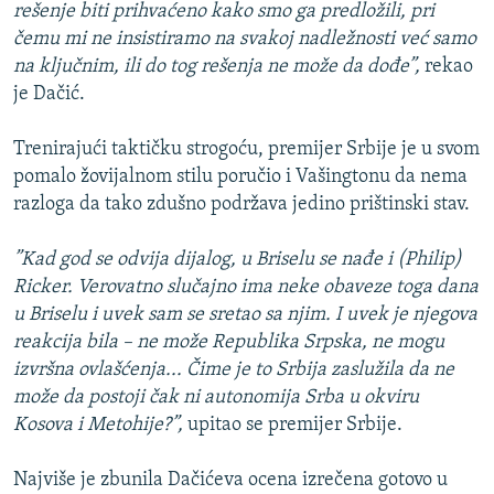
rešenje biti prihvaćeno kako smo ga predložili, pri
čemu mi ne insistiramo na svakoj nadležnosti već samo
na ključnim, ili do tog rešenja ne može da dođe”,
rekao
je Dačić.
Trenirajući taktičku strogoću, premijer Srbije je u svom
pomalo žovijalnom stilu poručio i Vašingtonu da nema
razloga da tako zdušno podržava jedino prištinski stav.
”Kad god se odvija dijalog, u Briselu se nađe i (Philip)
Ricker. Verovatno slučajno ima neke obaveze toga dana
u Briselu i uvek sam se sretao sa njim. I uvek je njegova
reakcija bila – ne može Republika Srpska, ne mogu
izvršna ovlašćenja... Čime je to Srbija zaslužila da ne
može da postoji čak ni autonomija Srba u okviru
Kosova i Metohije?”,
upitao se premijer Srbije.
Najviše je zbunila Dačićeva ocena izrečena gotovo u