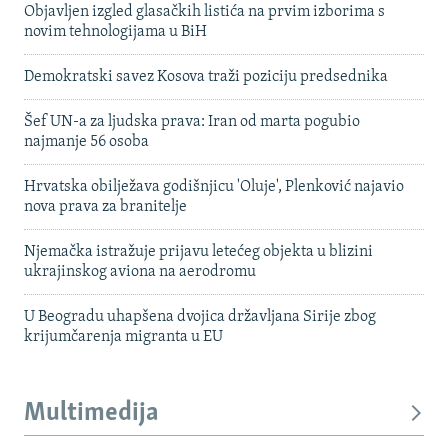
Objavljen izgled glasačkih listića na prvim izborima s
novim tehnologijama u BiH
Demokratski savez Kosova traži poziciju predsednika
Šef UN-a za ljudska prava: Iran od marta pogubio
najmanje 56 osoba
Hrvatska obilježava godišnjicu 'Oluje', Plenković najavio
nova prava za branitelje
Njemačka istražuje prijavu letećeg objekta u blizini
ukrajinskog aviona na aerodromu
U Beogradu uhapšena dvojica državljana Sirije zbog
krijumčarenja migranta u EU
Multimedija