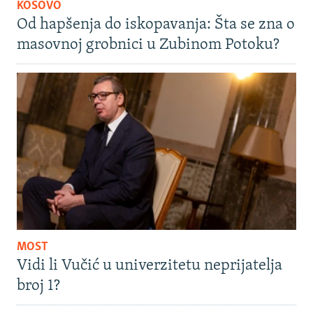
KOSOVO
Od hapšenja do iskopavanja: Šta se zna o
masovnoj grobnici u Zubinom Potoku?
MOST
Vidi li Vučić u univerzitetu neprijatelja
broj 1?