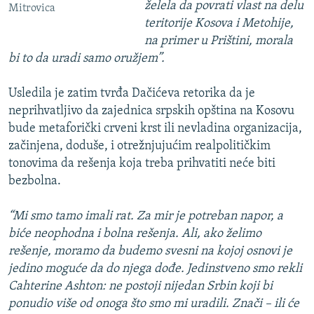
želela da povrati vlast na delu
Mitrovica
teritorije Kosova i Metohije,
na primer u Prištini, morala
bi to da uradi samo oružjem”.
Usledila je zatim tvrđa Dačićeva retorika da je
neprihvatljivo da zajednica srpskih opština na Kosovu
bude metaforički crveni krst ili nevladina organizacija,
začinjena, doduše, i otrežnjujućim realpolitičkim
tonovima da rešenja koja treba prihvatiti neće biti
bezbolna.
“Mi smo tamo imali rat. Za mir je potreban napor, a
biće neophodna i bolna rešenja. Ali, ako želimo
rešenje, moramo da budemo svesni na kojoj osnovi je
jedino moguće da do njega dođe. Jedinstveno smo rekli
Cahterine Ashton: ne postoji nijedan Srbin koji bi
ponudio više od onoga što smo mi uradili. Znači – ili će