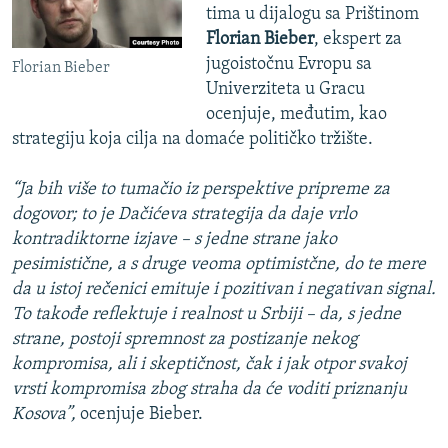
tima u dijalogu sa Prištinom
Florian Bieber
, ekspert za
jugoistočnu Evropu sa
Florian Bieber
Univerziteta u Gracu
ocenjuje, međutim, kao
strategiju koja cilja na domaće političko tržište.
“Ja bih više to tumačio iz perspektive pripreme za
dogovor; to je Dačićeva strategija da daje vrlo
kontradiktorne izjave – s jedne strane jako
pesimistične, a s druge veoma optimistčne, do te mere
da u istoj rečenici emituje i pozitivan i negativan signal.
To takođe reflektuje i realnost u Srbiji – da, s jedne
strane, postoji spremnost za postizanje nekog
kompromisa, ali i skeptičnost, čak i jak otpor svakoj
vrsti kompromisa zbog straha da će voditi priznanju
Kosova”,
ocenjuje Bieber.