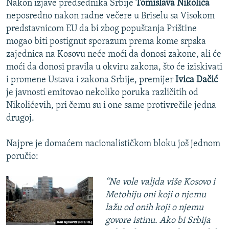
Nakon izjave predsednika Srbije
Tomislava Nikolića
neposredno nakon radne večere u Briselu sa Visokom
predstavnicom EU da bi zbog popuštanja Prištine
mogao biti postignut sporazum prema kome srpska
zajednica na Kosovu neće moći da donosi zakone, ali će
moći da donosi pravila u okviru zakona, što će iziskivati
i promene Ustava i zakona Srbije, premijer
Ivica Dačić
je javnosti emitovao nekoliko poruka različitih od
Nikolićevih, pri čemu su i one same protivrečile jedna
drugoj.
Najpre je domaćem nacionalističkom bloku još jednom
poručio:
“Ne vole valjda više Kosovo i
Metohiju oni koji o njemu
lažu od onih koji o njemu
govore istinu. Ako bi Srbija