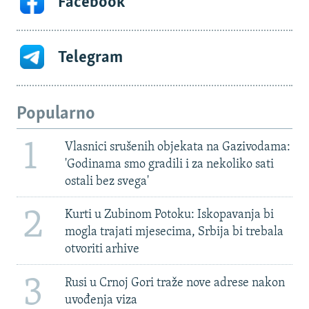
Facebook
Telegram
Popularno
1
Vlasnici srušenih objekata na Gazivodama:
'Godinama smo gradili i za nekoliko sati
ostali bez svega'
2
Kurti u Zubinom Potoku: Iskopavanja bi
mogla trajati mjesecima, Srbija bi trebala
otvoriti arhive
3
Rusi u Crnoj Gori traže nove adrese nakon
uvođenja viza