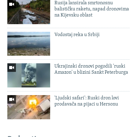
Rusija lansirala smrtonosnu
balističku raketu, napad dronovima
na Kijevsku oblast
Vodostaj reka u Srbiji
Ukrajinski dronovi pogodili 'ruski
Amazon' u blizini Sankt Peterburga
'Ljudski safari': Ruski dron lovi
prodavača na pijaci u Hersonu