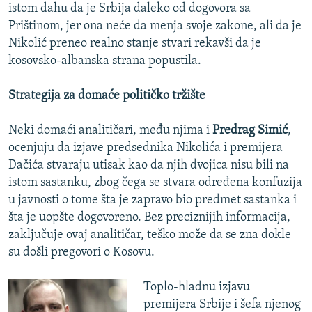
istom dahu da je Srbija daleko od dogovora sa
Prištinom, jer ona neće da menja svoje zakone, ali da je
Nikolić preneo realno stanje stvari rekavši da je
kosovsko-albanska strana popustila.
Strategija za domaće političko tržište
Neki domaći analitičari, među njima i
Predrag Simić
,
ocenjuju da izjave predsednika Nikolića i premijera
Dačića stvaraju utisak kao da njih dvojica nisu bili na
istom sastanku, zbog čega se stvara određena konfuzija
u javnosti o tome šta je zapravo bio predmet sastanka i
šta je uopšte dogovoreno. Bez preciznijih informacija,
zaključuje ovaj analitičar, teško može da se zna dokle
su došli pregovori o Kosovu.
Toplo-hladnu izjavu
premijera Srbije i šefa njenog