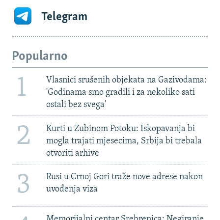
Telegram
Popularno
1
Vlasnici srušenih objekata na Gazivodama:
'Godinama smo gradili i za nekoliko sati
ostali bez svega'
2
Kurti u Zubinom Potoku: Iskopavanja bi
mogla trajati mjesecima, Srbija bi trebala
otvoriti arhive
3
Rusi u Crnoj Gori traže nove adrese nakon
uvođenja viza
Memorijalni centar Srebrenica: Negiranje