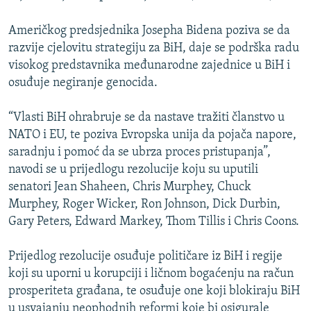
Američkog predsjednika Josepha Bidena poziva se da
razvije cjelovitu strategiju za BiH, daje se podrška radu
visokog predstavnika međunarodne zajednice u BiH i
osuđuje negiranje genocida.
“Vlasti BiH ohrabruje se da nastave tražiti članstvo u
NATO i EU, te poziva Evropska unija da pojača napore,
saradnju i pomoć da se ubrza proces pristupanja”,
navodi se u prijedlogu rezolucije koju su uputili
senatori Jean Shaheen, Chris Murphey, Chuck
Murphey, Roger Wicker, Ron Johnson, Dick Durbin,
Gary Peters, Edward Markey, Thom Tillis i Chris Coons.
Prijedlog rezolucije osuđuje političare iz BiH i regije
koji su uporni u korupciji i ličnom bogaćenju na račun
prosperiteta građana, te osuđuje one koji blokiraju BiH
u usvajanju neophodnih reformi koje bi osigurale