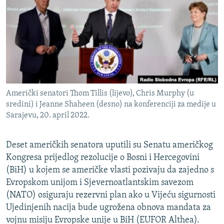
ISPRIČAJ MI
DNEVNO@RSE
SPECIJALI RSE
VIŠE OD NASLOVA
PRATITE NAS
GENOCID U SREBRENICI
Američki senatori Thom Tillis (lijevo), Chris Murphy (u
POPLAVE I KLIZIŠTA U BIH 2024.
sredini) i Jeanne Shaheen (desno) na konferenciji za medije u
Sarajevu, 20. april 2022.
TV LIBERTY
Sve RFE/RL stranice
POST SCRIPTUM
Deset američkih senatora uputili su Senatu američkog
MOJA EVROPA
Kongresa prijedlog rezolucije o Bosni i Hercegovini
(BiH) u kojem se američke vlasti pozivaju da zajedno s
TRI DECENIJE OD RATA U BIH
Evropskom unijom i Sjevernoatlantskim savezom
SVE KARTE DEJTONA
(NATO) osiguraju rezervni plan ako u Vijeću sigurnosti
Ujedinjenih nacija bude ugrožena obnova mandata za
NASTANAK I RASPAD JUGOSLAVIJE
vojnu misiju Evropske unije u BiH (EUFOR Althea).