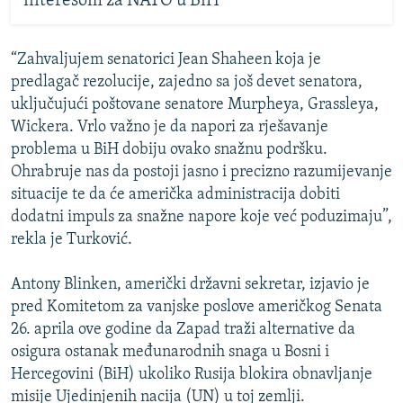
interesom za NATO u BiH
“Zahvaljujem senatorici Jean Shaheen koja je
predlagač rezolucije, zajedno sa još devet senatora,
uključujući poštovane senatore Murpheya, Grassleya,
Wickera. Vrlo važno je da napori za rješavanje
problema u BiH dobiju ovako snažnu podršku.
Ohrabruje nas da postoji jasno i precizno razumijevanje
situacije te da će američka administracija dobiti
dodatni impuls za snažne napore koje već poduzimaju”,
rekla je Turković.
Antony Blinken, američki državni sekretar, izjavio je
pred Komitetom za vanjske poslove američkog Senata
26. aprila ove godine da Zapad traži alternative da
osigura ostanak međunarodnih snaga u Bosni i
Hercegovini (BiH) ukoliko Rusija blokira obnavljanje
misije Ujedinjenih nacija (UN) u toj zemlji.