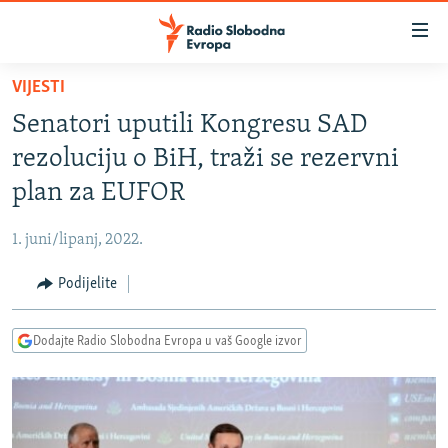
Dostupni
linkovi
Pređite
VIJESTI
na
VIJESTI
Senatori uputili Kongresu SAD
glavni
BOSNA I HERCEGOVINA
sadržaj
rezoluciju o BiH, traži se rezervni
SRBIJA
Pređite
plan za EUFOR
na
KOSOVO
glavnu
1. juni/lipanj, 2022.
CRNA GORA
navigaciju
Pređite
Podijelite
VIZUELNO
na
PODCASTI
VIDEO
pretragu
Dodajte Radio Slobodna Evropa u vaš Google izvor
RAT U UKRAJINI
FOTOGALERIJE
KINA NA BALKANU
INFOGRAFIKE
RSE PRIČE IZ SVIJETA