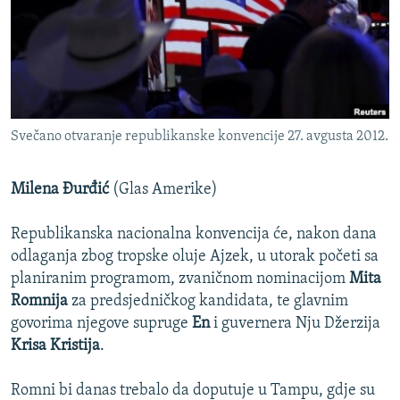
ISPRIČAJ MI
DNEVNO@RSE
SPECIJALI RSE
VIŠE OD NASLOVA
PRATITE NAS
Svečano otvaranje republikanske konvencije 27. avgusta 2012.
GENOCID U SREBRENICI
POPLAVE I KLIZIŠTA U BIH 2024.
Milena Đurđić
(Glas Amerike)
TV LIBERTY
Sve RFE/RL stranice
Republikanska nacionalna konvencija će, nakon dana
POST SCRIPTUM
odlaganja zbog tropske oluje Ajzek, u utorak početi sa
MOJA EVROPA
planiranim programom, zvaničnom nominacijom
Mita
Romnija
za predsjedničkog kandidata, te glavnim
TRI DECENIJE OD RATA U BIH
govorima njegove supruge
En
i guvernera Nju Džerzija
SVE KARTE DEJTONA
Krisa Kristija
.
NASTANAK I RASPAD JUGOSLAVIJE
Romni bi danas trebalo da doputuje u Tampu, gdje su