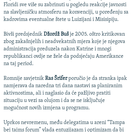
Floridi sve više su zabrinuti u pogledu reakcije javnosti
na slavljeničku atmosferu na konvenciji, u poređenju sa
kadrovima eventualne štete u Luizijani i Misisipiju.
Bivši predsjednik
Džordž Buš
je 2005. oštro kritikovan
zbog zakašnjelih i neadvekatnih mjera koje je njegova
administracija preduzela nakon Katrine i mnogi
republikanci ovdje ne žele da podsjećaju Amerikance
na taj period.
Romnije savjetnik
Ras Šrifer
poručio je da stranka ipak
namjerava da naredna tri dana nastavi sa planiranim
aktivnostima, ali i naglasio da će pažljivo pratiti
situaciju u vezi sa olujom i da se ne isključuje
mogućnost novih izmjena u programu.
Uprkos nevremenu, među delegatima u areni “Tampa
bej tajms forum” vlada entuzijazam i optimizam da bi