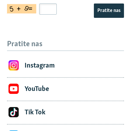
Pratite nas
Pratite nas
Instagram
YouTube
Tik Tok