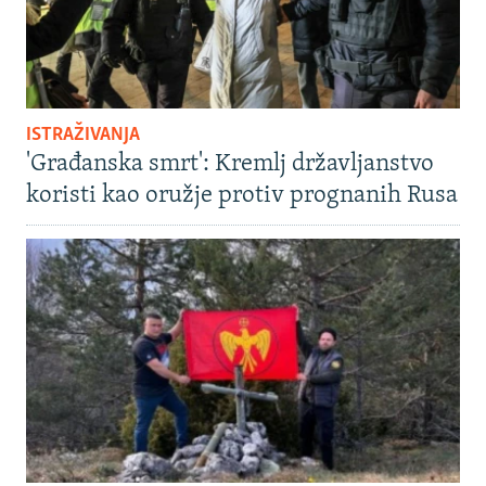
ISTRAŽIVANJA
'Građanska smrt': Kremlj državljanstvo
koristi kao oružje protiv prognanih Rusa