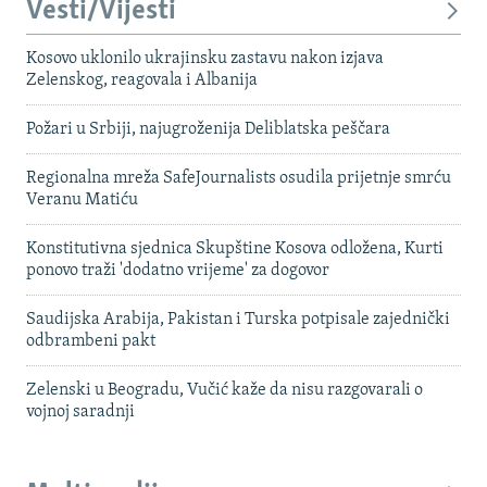
Vesti/Vijesti
Kosovo uklonilo ukrajinsku zastavu nakon izjava
Zelenskog, reagovala i Albanija
Požari u Srbiji, najugroženija Deliblatska peščara
Regionalna mreža SafeJournalists osudila prijetnje smrću
Veranu Matiću
Konstitutivna sjednica Skupštine Kosova odložena, Kurti
ponovo traži 'dodatno vrijeme' za dogovor
Saudijska Arabija, Pakistan i Turska potpisale zajednički
odbrambeni pakt
Zelenski u Beogradu, Vučić kaže da nisu razgovarali o
vojnoj saradnji