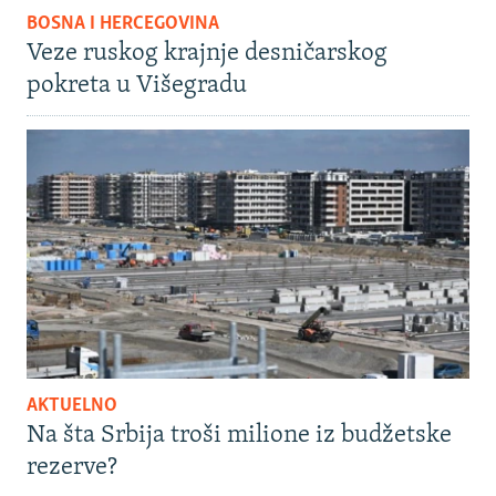
BOSNA I HERCEGOVINA
Veze ruskog krajnje desničarskog
pokreta u Višegradu
AKTUELNO
Na šta Srbija troši milione iz budžetske
rezerve?