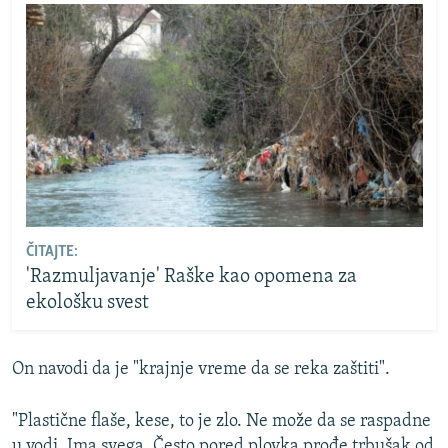
ČITAJTE:
'Razmuljavanje' Raške kao opomena za
ekološku svest
On navodi da je "krajnje vreme da se reka zaštiti".
"Plastične flaše, kese, to je zlo. Ne može da se raspadne
u vodi. Ima svega. Često pored plovka prođe trbušak od