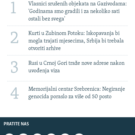
1
Vlasnici srušenih objekata na Gazivodama:
'Godinama smo gradili i za nekoliko sati
ostali bez svega'
2
Kurti u Zubinom Potoku: Iskopavanja bi
mogla trajati mjesecima, Srbija bi trebala
otvoriti arhive
3
Rusi u Crnoj Gori traže nove adrese nakon
uvođenja viza
4
Memorijalni centar Srebrenica: Negiranje
genocida poraslo za više od 50 posto
PRATITE NAS