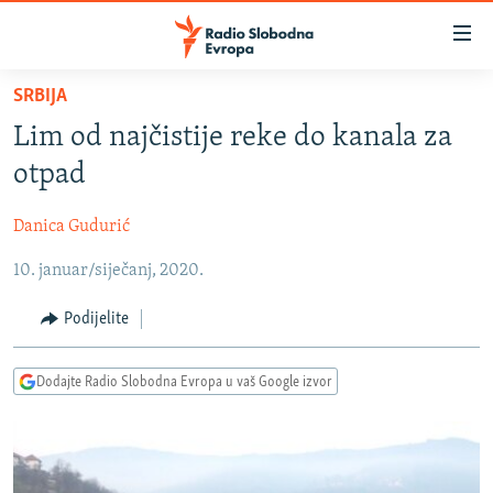
Dostupni
linkovi
Pređite
SRBIJA
na
VIJESTI
Lim od najčistije reke do kanala za
glavni
BOSNA I HERCEGOVINA
sadržaj
otpad
SRBIJA
Pređite
na
Danica Gudurić
KOSOVO
glavnu
10. januar/siječanj, 2020.
CRNA GORA
navigaciju
Pređite
VIZUELNO
Podijelite
na
PODCASTI
VIDEO
pretragu
Dodajte Radio Slobodna Evropa u vaš Google izvor
RAT U UKRAJINI
FOTOGALERIJE
KINA NA BALKANU
INFOGRAFIKE
RSE PRIČE IZ SVIJETA