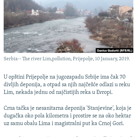
ISPRIČAJ MI
DNEVNO@RSE
SPECIJALI RSE
VIŠE OD NASLOVA
PRATITE NAS
GENOCID U SREBRENICI
Serbia-- The river Lim,pollution, Prijepolje, 10 January, 2019.
POPLAVE I KLIZIŠTA U BIH 2024.
TV LIBERTY
Sve RFE/RL stranice
U opštini Prijepolje na jugozapadu Srbije ima čak 70
POST SCRIPTUM
divljih deponija, a otpad sa njih najčešće odlazi u reku
Lim, nekada jednu od najčistijih reka u Evropi.
MOJA EVROPA
TRI DECENIJE OD RATA U BIH
Crna tačka je nesanitarna deponija 'Stanjevine', koja je
dugačka oko pola kilometra i prostire se na oko hektar
SVE KARTE DEJTONA
uz samu obalu Lima i magistralni put ka Crnoj Gori.
NASTANAK I RASPAD JUGOSLAVIJE