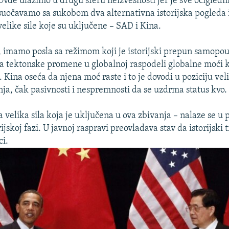
Ovde ulazimo u drugu sferu neizvesnosti jer je sve očigledni
suočavamo sa sukobom dva alternativna istorijska pogleda
velike sile koje su uključene – SAD i Kina.
, imamo posla sa režimom koji je istorijski prepun samopo
a tektonske promene u globalnoj raspodeli globalne moći 
. Kina oseća da njena moć raste i to je dovodi u poziciju vel
a, čak pasivnosti i nespremnosti da se uzdrma status kvo.
 velika sila koja je uključena u ova zbivanja – nalaze se u
rijskoj fazi. U javnoj raspravi preovladava stav da istorijski
ci.