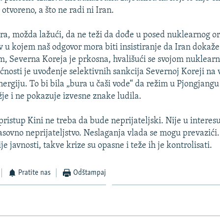
otvoreno, a što ne radi ni Iran.
ira, možda lažući, da ne teži da dođe u posed nuklearnog or
ov u kojem naš odgovor mora biti insistiranje da Iran dokaže
m, Severna Koreja je prkosna, hvališući se svojom nuklear
nosti je uvođenje selektivnih sankcija Severnoj Koreji na 
energiju. To bi bila „bura u čaši vode“ da režim u Pjongjang
je i ne pokazuje izvesne znake ludila.
ristup Kini ne treba da bude neprijateljski. Nije u interes
asovno neprijateljstvo. Neslaganja vlada se mogu prevazići.
 javnosti, takve krize su opasne i teže ih je kontrolisati.
Pratite nas
Odštampaj