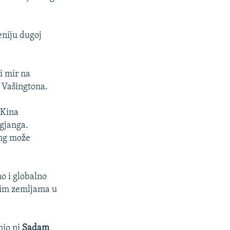
eniju dugoj
i mir na
d Vašingtona.
 Kina
ngjanga.
ing može
o i globalno
ikim zemljama u
nio ni
Sadam