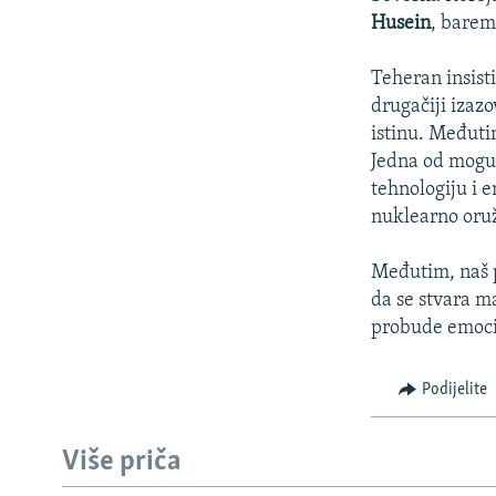
Husein
, barem 
Teheran insist
drugačiji izaz
istinu. Međuti
Jedna od moguć
tehnologiju i 
nuklearno oruž
Međutim, naš p
da se stvara m
probude emocije
Podijelite
Više priča