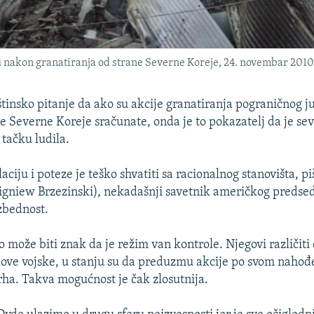
nakon granatiranja od strane Severne Koreje, 24. novembar 2010
uštinsko pitanje da ako su akcije granatiranja pograničnog 
ne Severne Koreje sračunate, onda je to pokazatelj da je se
 tačku ludila.
ciju i poteze je teško shvatiti sa racionalnog stanovišta, p
gniew Brzezinski), nekadašnji savetnik američkog predse
zbednost.
o može biti znak da je režim van kontrole. Njegovi različiti
love vojske, u stanju su da preduzmu akcije po svom nahođ
rha. Takva mogućnost je čak zlosutnija.