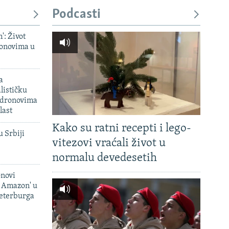
Podcasti
': Život
onovima u
a
lističku
 dronovima
last
Kako su ratni recepti i lego-
u Srbiji
vitezovi vraćali život u
normalu devedesetih
onovi
i Amazon' u
Peterburga