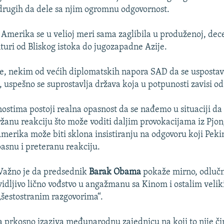
drugih da dele sa njim ogromnu odgovornost.
e, Amerika se u velioj meri sama zaglibila u produženoj, dec
turi od Bliskog istoka do jugozapadne Azije.
e, nekim od većih diplomatskih napora SAD da se uspostav
, uspešno se suprostavlja država koja u potpunosti zavisi o
ostima postoji realna opasnost da se nađemo u situaciji da
ržanu reakciju što može voditi daljim provokacijama iz Pjo
merika može biti sklona insistiranju na odgovoru koji Pek
pasnu i preteranu reakciju.
Važno je da predsednik
Barak Obama
pokaže mirno, odlučn
vidljivo lično vođstvo u angažmanu sa Kinom i ostalim vel
„šestostranim razgovorima“.
 prkosno izaziva međunarodnu zajednicu na koji to nije či