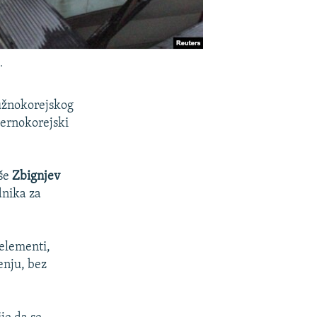
.
južnokorejskog
vernokorejski
iše
Zbignjev
dnika za
 elementi,
enju, bez