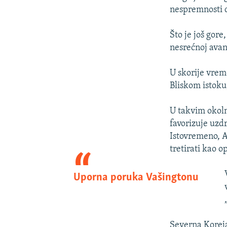
nespremnosti 
Što je još gor
nesrećnoj avan
U skorije vrem
Bliskom istoku
U takvim okoln
favorizuje uzd
Istovremeno, A
tretirati kao o
Uporna poruka Vašingtonu
Severna Koreja