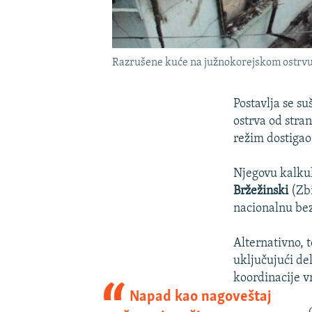
Razrušene kuće na južnokorejskom ostrvu 
Postavlja se s
ostrva od stra
režim dostigao
Njegovu kalkula
Bržežinski
(Zbi
nacionalnu be
Alternativno, t
uključujući de
koordinacije v
Napad kao nagoveštaj