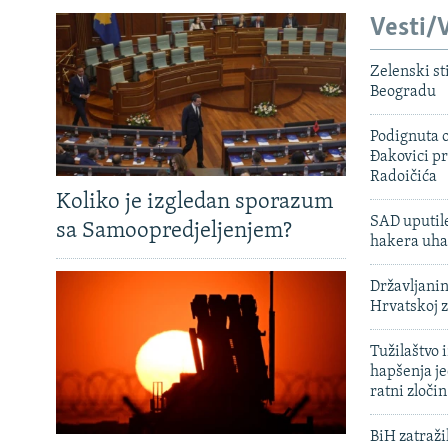
Vesti/V
Zelenski st
Beogradu
Podignuta o
Đakovici pr
Radoičića
Koliko je izgledan sporazum
SAD uputile
sa Samoopredjeljenjem?
hakera uha
Državljanin
Hrvatskoj 
Tužilaštvo
hapšenja j
ratni zloči
BiH zatražil