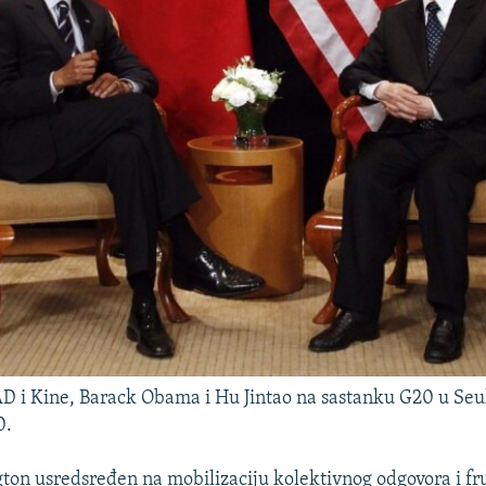
D i Kine, Barack Obama i Hu Jintao na sastanku G20 u Seul
0.
gton usredsređen na mobilizaciju kolektivnog odgovora i fru