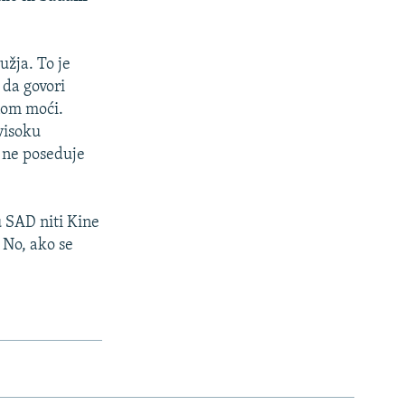
užja. To je
 da govori
nom moći.
visoku
u ne poseduje
u SAD niti Kine
 No, ako se