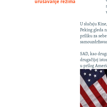
urušavanje režima
U slučaju Kine
Peking gleda n
priliku za sebe
samouzdržavanj
SAD, kao druga
drugačijoj isto
u prilog Ameri