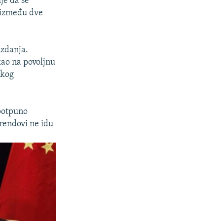
je da se
 između dve
uzdanja.
kao na povoljnu
ikog
 potpuno
 trendovi ne idu