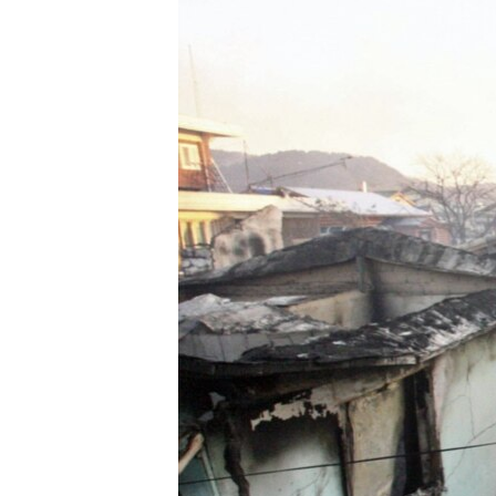
ISPRIČAJ MI
DNEVNO@RSE
SPECIJALI RSE
VIŠE OD NASLOVA
GENOCID U SREBRENICI
POPLAVE I KLIZIŠTA U BIH 2024.
TV LIBERTY
POST SCRIPTUM
MOJA EVROPA
TRI DECENIJE OD RATA U BIH
SVE KARTE DEJTONA
NASTANAK I RASPAD JUGOSLAVIJE