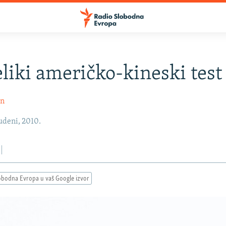
eliki američko-kineski test
in
udeni, 2010.
obodna Evropa u vaš Google izvor