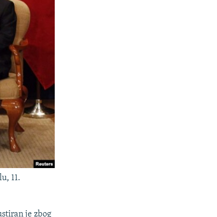
u, 11.
stiran je zbog