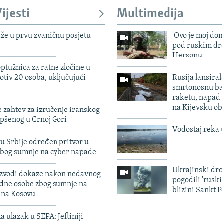
ijesti
Multimedija
iže u prvu zvaničnu posjetu
'Ovo je moj dom
pod ruskim dr
Hersonu
ptužnica za ratne zločine u
otiv 20 osoba, uključujući
Rusija lansiral
smrtonosnu ba
raketu, napad
na Kijevsku ob
 zahtev za izručenje iranskog
pšenog u Crnoj Gori
Vodostaj reka 
u Srbije određen pritvor u
zbog sumnje na cyber napade
Ukrajinski dr
 izvodi dokaze nakon nedavnog
pogodili 'rusk
edne osobe zbog sumnje na
blizini Sankt 
n na Kosovu
a ulazak u SEPA: Jeftiniji