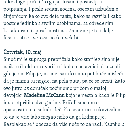
tako dugo priča i što ga ja slušam i postavljam
potpitanja. I posle sedam godina, osećam uzbuđenje
činjenicom kako ovo dete raste, kako se razvija i kako
postaje jedinka s svojim osobinama, sa određenim
karakterom i sposobnostima. Za mene je to i dalje
fascinantno i verovatno će uvek biti.
Četvrtak, 10. maj
Sinoć mi je supruga prepričala kako starijeg sina nije
našla u školskom dvorištu i kako nastavnici nisu znali
gde je on. Filip je, naime, sam krenuo put kuće misleći
da je mama tu negde, na pola puta, pa će se sresti. Zato
ovo jutro uz doručak počinjemo pričom o maloj
devojčici
Madeline McCann
koja je nestala kada je Filip
imao otprilike dve godine. Pričali smo mu o
opasnostima te sulude dečačke avanture i ukazivali na
to da je vrlo lako mogao neko da ga kidnapuje.
Rasplakao se i obećao da više neće to da radi. Kasnije u