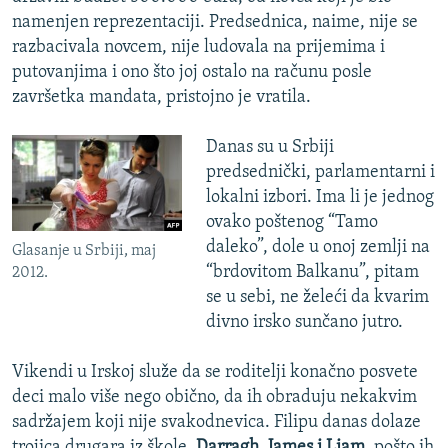
namenjen reprezentaciji. Predsednica, naime, nije se
razbacivala novcem, nije ludovala na prijemima i
putovanjima i ono što joj ostalo na računu posle
završetka mandata, pristojno je vratila.
Danas su u Srbiji
predsednički, parlamentarni i
lokalni izbori. Ima li je jednog
ovako poštenog “Tamo
daleko”, dole u onoj zemlji na
Glasanje u Srbiji, maj
“brdovitom Balkanu”, pitam
2012.
se u sebi, ne želeći da kvarim
divno irsko sunčano jutro.
Vikendi u Irskoj služe da se roditelji konačno posvete
deci malo više nego obično, da ih obraduju nekakvim
sadržajem koji nije svakodnevica. Filipu danas dolaze
trojica drugara iz škole,
Darragh, James i Liam
, pošto ih