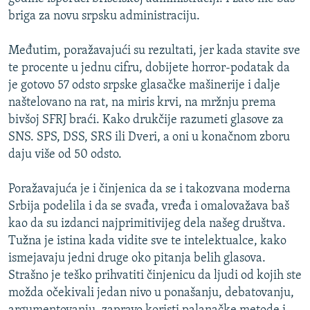
briga za novu srpsku administraciju.
Međutim, poražavajući su rezultati, jer kada stavite sve
te procente u jednu cifru, dobijete horror-podatak da
je gotovo 57 odsto srpske glasačke mašinerije i dalje
naštelovano na rat, na miris krvi, na mržnju prema
bivšoj SFRJ braći. Kako drukčije razumeti glasove za
SNS. SPS, DSS, SRS ili Dveri, a oni u konačnom zboru
daju više od 50 odsto.
Poražavajuća je i činjenica da se i takozvana moderna
Srbija podelila i da se svađa, vređa i omalovažava baš
kao da su izdanci najprimitivijeg dela našeg društva.
Tužna je istina kada vidite sve te intelektualce, kako
ismejavaju jedni druge oko pitanja belih glasova.
Strašno je teško prihvatiti činjenicu da ljudi od kojih ste
možda očekivali jedan nivo u ponašanju, debatovanju,