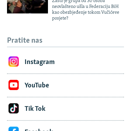
Zašto je grupa od 30 osoba
neovlašteno ušla u Federaciju BiH
kao obezbjeđenje tokom Vučićeve
posjete?
Pratite nas
Instagram
YouTube
Tik Tok