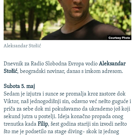
ISPRIČAJ MI
DNEVNO@RSE
SPECIJALI RSE
VIŠE OD NASLOVA
PRATITE NAS
Aleksandar Stošić
GENOCID U SREBRENICI
POPLAVE I KLIZIŠTA U BIH 2024.
Dnevnik za Radio Slobodna Evropa vodio
Aleksandar
TV LIBERTY
Stošić
, beogradski novinar, danas s irskom adresom.
Sve RFE/RL stranice
POST SCRIPTUM
Subota 5. maj
MOJA EVROPA
Sedam je izjutra i sunce se promalja kroz zastore dok
Viktor, naš jednogodišnji sin, odavno već nešto guguće i
TRI DECENIJE OD RATA U BIH
priča za sebe dok mi pokušavamo da ukrademo još koji
SVE KARTE DEJTONA
sekund jutra u postelji. Ideja konačno propada onog
trenutka kada
Filip
, šest godina stariji sin izvodi nešto
NASTANAK I RASPAD JUGOSLAVIJE
što me je podsetilo na stage diving– skok iz jednog