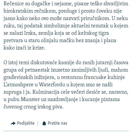
Rečenice su dugačke i nejasne, pisane teško shvatljivim
birokratskim rečnikom, preduge i prosto čoveku nije
jasno kako neko ovo može nazvati priručnikom. U neku
ruku, taj podatak simbolizuje aktuelni tenutak u kojem
se nalazi Irska, zemlja koja se od keltskog tigra
pretvara u staru olinjalu mačku bez znanja i plana
kako izaći iz krize.
O istoj temi diskutovaće kasnije do ranih jutarnji časova
grupa od petnaestak izuzetno zanimljivih ljudi, mahom
građevinskih inžinjera, u restoranu francuske kuhinje
L’atmoshpere u Waterfordu u kojem smo se našli
supruga i ja. Kulminacija cele večeri desiće se, naravno,
u pubu Munster uz nazdravljanje i kucanje pintama
čuvenog crnog irskog piva.
Podijelite
Pratite nas