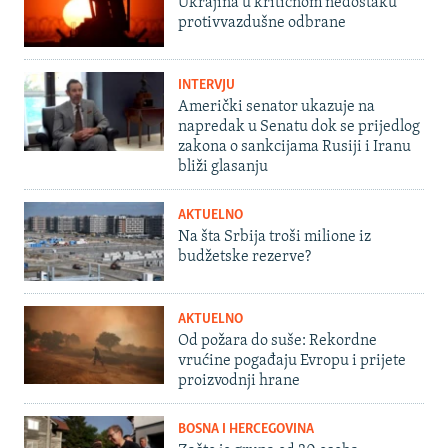
Ukrajina u kritičnom nedostaku
protivvazdušne odbrane
INTERVJU
Američki senator ukazuje na
napredak u Senatu dok se prijedlog
zakona o sankcijama Rusiji i Iranu
bliži glasanju
AKTUELNO
Na šta Srbija troši milione iz
budžetske rezerve?
AKTUELNO
Od požara do suše: Rekordne
vrućine pogađaju Evropu i prijete
proizvodnji hrane
BOSNA I HERCEGOVINA