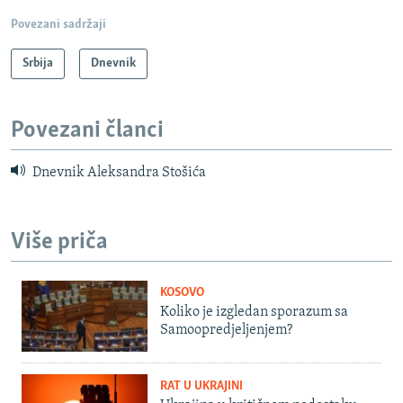
Povezani sadržaji
Srbija
Dnevnik
Povezani članci
Dnevnik Aleksandra Stošića
Više priča
KOSOVO
Koliko je izgledan sporazum sa
Samoopredjeljenjem?
RAT U UKRAJINI