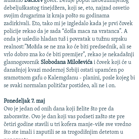
slušamo
Dačićev
govor. Deluje poput izebezumljenog
debeljuškastog tinejdžera, koji se, eto, najzad osvetio
svojim drugarima iz kraja pošto su godinama
zadirkivali. Eto, tako mi je izgledalo kada je prvi čovek
policije rekao da je sada “došla maca na vratanca”. A
onda je usledio hladan tuš i povratak u tužnu srpsku
realnost:”Možda se ne zna ko će biti predsednik, ali se
vrlo dobro zna ko će biti premijer”, rekao je nekadašnji
glasnogovornik
Slobodana Miloševića
i čovek koji će u
današnjoj kvazi modernoj Srbiji ostati upamćen po
sramotnom gafu o Kalemgdanu - planini, posle kojeg bi
se svaki normalan političar postideo, ali ne i on.
Ponedeljak 7. maj
Ovo je jedan od onih dana koji želite što pre da
zaboravite. Ovo je dan koji vas podseti zašto ste pre
četiri godine stavili u tri kofera manje-više sve vredno
što ste imali i zaputili se sa trogodišnjim detetom u