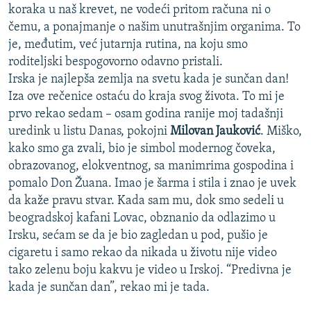
koraka u naš krevet, ne vodeći pritom računa ni o
čemu, a ponajmanje o našim unutrašnjim organima. To
je, međutim, već jutarnja rutina, na koju smo
roditeljski bespogovorno odavno pristali.
Irska je najlepša zemlja na svetu kada je sunčan dan!
Iza ove rečenice ostaću do kraja svog života. To mi je
prvo rekao sedam – osam godina ranije moj tadašnji
uredink u listu Danas, pokojni
Milovan Jauković
. Miško,
kako smo ga zvali, bio je simbol modernog čoveka,
obrazovanog, elokventnog, sa manimrima gospodina i
pomalo Don Žuana. Imao je šarma i stila i znao je uvek
da kaže pravu stvar. Kada sam mu, dok smo sedeli u
beogradskoj kafani Lovac, obznanio da odlazimo u
Irsku, sećam se da je bio zagledan u pod, pušio je
cigaretu i samo rekao da nikada u životu nije video
tako zelenu boju kakvu je video u Irskoj. “Predivna je
kada je sunčan dan”, rekao mi je tada.