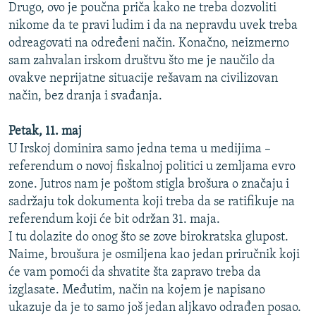
Drugo, ovo je poučna priča kako ne treba dozvoliti
nikome da te pravi ludim i da na nepravdu uvek treba
odreagovati na određeni način. Konačno, neizmerno
sam zahvalan irskom društvu što me je naučilo da
ovakve neprijatne situacije rešavam na civilizovan
način, bez dranja i svađanja.
Petak, 11. maj
U Irskoj dominira samo jedna tema u medijima –
referendum o novoj fiskalnoj politici u zemljama evro
zone. Jutros nam je poštom stigla brošura o značaju i
sadržaju tok dokumenta koji treba da se ratifikuje na
referendum koji će bit održan 31. maja.
I tu dolazite do onog što se zove birokratska glupost.
Naime, broušura je osmiljena kao jedan priručnik koji
će vam pomoći da shvatite šta zapravo treba da
izglasate. Međutim, način na kojem je napisano
ukazuje da je to samo još jedan aljkavo odrađen posao.