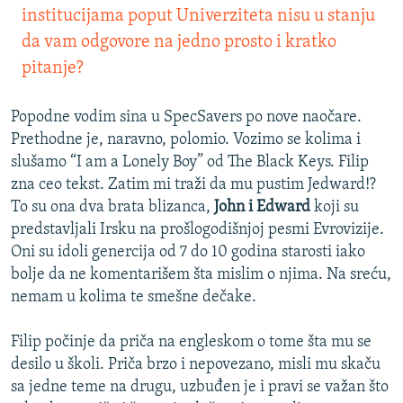
institucijama poput Univerziteta nisu u stanju
da vam odgovore na jedno prosto i kratko
pitanje?
Popodne vodim sina u SpecSavers po nove naočare.
Prethodne je, naravno, polomio. Vozimo se kolima i
slušamo “I am a Lonely Boy” od The Black Keys. Filip
zna ceo tekst. Zatim mi traži da mu pustim Jedward!?
To su ona dva brata blizanca,
John i Edward
koji su
predstavljali Irsku na prošlogodišnjoj pesmi Evrovizije.
Oni su idoli genercija od 7 do 10 godina starosti iako
bolje da ne komentarišem šta mislim o njima. Na sreću,
nemam u kolima te smešne dečake.
Filip počinje da priča na engleskom o tome šta mu se
desilo u školi. Priča brzo i nepovezano, misli mu skaču
sa jedne teme na drugu, uzbuđen je i pravi se važan što