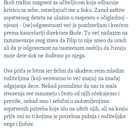
školi tražim razgovor sa učiteljicom koja odbacuje
krivicu sa sebe, ostavljajući me u šoku. Zarad zaštite
sopstvenog deteta ne ulazim u raspravu o očiglednoj -
njenoj - (ne)odgovornosti već je pozdravljam i krećem
prema kancelariji direktora škole. Tu već nailazim na
razumevanje svog stava da Filip to nije smeo da uradi
ali da je odgovornost na nastavnom osoblju da čuvaju
moje dete dok ne dođemo po njega.
Ova priča je bitna jer želim da ukažem svim mladim
roditeljima (koji verovatno to već znaju) na značaj
odgajanja dece. Nekad pomislimo da nas ta mala
stvorenja sve razumeju i često od njih očekujemo i
previše, nekad smo i sebični u zadovoljenjima
sopstvenih potreba koje idu na uštrb njih, ali na kraju
priče oni su ti kojima je potrebna pažnja i roditeljska
nega i ljubav.