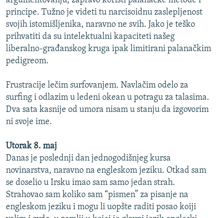
argumentovanju, zapravo koristi palanačke metode i
principe. Tužno je videti tu narcisoidnu zaslepljenost
svojih istomišljenika, naravno ne svih. Jako je teško
prihvatiti da su intelektualni kapaciteti našeg
liberalno-građanskog kruga ipak limitirani palanačkim
pedigreom.
Frustracije lečim surfovanjem. Navlačim odelo za
surfing i odlazim u ledeni okean u potragu za talasima.
Dva sata kasnije od umora nisam u stanju da izgovorim
ni svoje ime.
Utorak 8. maj
Danas je poslednji dan jednogodišnjeg kursa
novinarstva, naravno na engleskom jeziku. Otkad sam
se doselio u Irsku imao sam samo jedan strah.
Strahovao sam koliko sam “pismen” za pisanje na
engleskom jeziku i mogu li uopšte raditi posao koiji