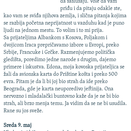
da saslušaju. Vole da vam
priđu i da pitaju odakle ste,
kao vam se sviđa njihova zemlja, i slična pitanja kojima
se razbija početna neprijatnost u vazduhu kad je puno
ljudi na jednom mestu. To volim i to mi prija.
Sa prijateljima Albankom s Kosova, Poljakom i
dvojicom Iraca prepričavamo izbore u Evropi, preko
Srbije, Francuke i Grčke. Razmenjujemo politička
gledišta, poredimo jedne narode s drugim, dajemo
primere i iskustva. Edona, moja kovoska prijateljica se
žali da avionska karta do Prištine košta i preko 500
evra. Pitam je da li bi joj bio strah da ide preko
Beograda, gde je karta neuporedivo jeftinija. Ona
nervozno i mladalački buntovno kaže da je ne bi bio
strah, ali brzo menja temu. Ja vidim da se ne bi usudila.
Rane su jos sveže.
Sreda 9. maj