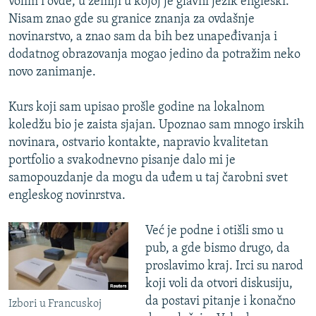
volim i ovde, u zemlji u kojoj je glavni jezik engleski.
Nisam znao gde su granice znanja za ovdašnje
novinarstvo, a znao sam da bih bez unapeđivanja i
dodatnog obrazovanja mogao jedino da potražim neko
novo zanimanje.
Kurs koji sam upisao prošle godine na lokalnom
koledžu bio je zaista sjajan. Upoznao sam mnogo irskih
novinara, ostvario kontakte, napravio kvalitetan
portfolio a svakodnevno pisanje dalo mi je
samopouzdanje da mogu da uđem u taj čarobni svet
engleskog novinrstva.
Već je podne i otišli smo u
pub, a gde bismo drugo, da
proslavimo kraj. Irci su narod
koji voli da otvori diskusiju,
da postavi pitanje i konačno
Izbori u Francuskoj