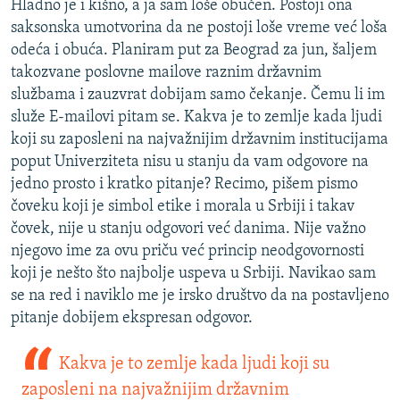
Hladno je i kišno, a ja sam loše obučen. Postoji ona
saksonska umotvorina da ne postoji loše vreme već loša
odeća i obuća. Planiram put za Beograd za jun, šaljem
takozvane poslovne mailove raznim državnim
službama i zauzvrat dobijam samo čekanje. Čemu li im
služe E-mailovi pitam se. Kakva je to zemlje kada ljudi
koji su zaposleni na najvažnijim državnim institucijama
poput Univerziteta nisu u stanju da vam odgovore na
jedno prosto i kratko pitanje? Recimo, pišem pismo
čoveku koji je simbol etike i morala u Srbiji i takav
čovek, nije u stanju odgovori već danima. Nije važno
njegovo ime za ovu priču već princip neodgovornosti
koji je nešto što najbolje uspeva u Srbiji. Navikao sam
se na red i naviklo me je irsko društvo da na postavljeno
pitanje dobijem ekspresan odgovor.
Kakva je to zemlje kada ljudi koji su
zaposleni na najvažnijim državnim