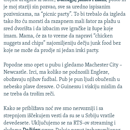
je moj stariji sin pozvao, sve sa uredno ispisanim
pozivnicama, na “picnic party”. To bi trebalo da izgleda
tako što ću morati da razapnem mali šator za plažu u
sred dvorišta i da izbacim sve igračke iz šupe koje
imam. Mama, će za to vreme da napravi “chicken
nuggets and chips” najomiljeniju dečju junk food bez
koje ne može da prodje ni jedan irski party.
Popodne smo opet u pubu i gledamo Machester City –
Newcastle. Irci, ma koliko ne podnosili Engleze,
obožavaju njihov fudbal. Pub je pun ljudi obučenih u
nebesko plave dresove. O Guinessu i viskiju mislim da
ne treba da trošim reči.
Kako se približava noć sve smo nervozniji i sa
strepnjom iščekujem vesti da su se u Srbiju vratile
devedesete. Uključujemo se na RTS-ov streaming i