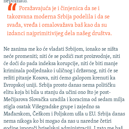
nepoznato.
Poražavajuća je i činjenica da se i
takozvana moderna Srbija podelila i da se
svađa, vređa i omalovažava baš kao da su
izdanci najprimitivijeg dela našeg društva.
Ne zanima me ko će vladati Srbijom, ionako se ništa
neće promeniti; niti će se podići rast proizvodnje, niti
će doći do pada indeksa korupcije, niti će biti manje
kriminala podjednako i uličnog i državnog, niti će se
rešiti pitanje Kosova, niti ćemo galopom krenuti ka
Evropskoj uniji. Srbija prosto danas nema političku
elitu koja bi bila u stanju da učini ono što je post-
Mečijarova Slovačka uradila i koracima od sedam milja
stigla osatak Višegradske grupe i zajedno sa
Mađarskom, Češkom i Poljskom ušla u EU. Srbija danas
nema nikoga ko bi mogao da nas u naredne četiri
godine isporuči briselskoj administraciji. I zato me baš