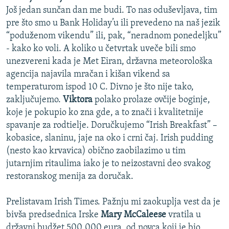
Još jedan sunčan dan me budi. To nas oduševljava, tim
pre što smo u Bank Holiday’u ili prevedeno na naš jezik
“poduženom vikendu” ili, pak, “neradnom ponedeljku”
- kako ko voli. A koliko u četvrtak uveče bili smo
unezvereni kada je Met Eiran, državna meteorološka
agencija najavila mračan i kišan vikend sa
temperaturom ispod 10 C. Divno je što nije tako,
zaključujemo.
Viktora
polako prolaze ovčije boginje,
koje je pokupio ko zna gde, a to znači i kvalitetnije
spavanje za rodtielje. Doručkujemo “Irish Breakfast” –
kobasice, slaninu, jaje na oko i crni čaj. Irish pudding
(nesto kao krvavica) obično zaobilazimo u tim
jutarnjim ritaulima iako je to neizostavni deo svakog
restoranskog menija za doručak.
Prelistavam Irish Times. Pažnju mi zaokuplja vest da je
bivša predsednica Irske
Mary McCaleese
vratila u
državni budžet 500.000 eura, od novca koji je bio