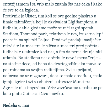
entuzijazmom i sa vrlo malo znanja šta nas čeka i kako
će sve to da izgleda.
Protivnik je Ulster, tim koji se ove godine plasirao u
finale takmičenja koji je ekvivalent Ligi šampiona u
fudbalu, dakle gledamo može se reći ragbi spetakl.
Stadiom, Thomond park, relativno je nov, izuzetno lep i
podseća na splitski Poljud. Prodavci prodaju navijačke
rekvizite i atmosfera je slična atmosferi pred početak
fudbalske utakmice kod nas, s tim da nema dranja niti
urlanja. Na stadionu nas dočekuje novo iznenađenje –
na stotine dece, od beba do desetogodišnjaka muva se
po trbinama sa svojim roditeljima. Svi su prijatni,
neformalno se razgovara, deca se malo dosađuju, malo
igraju igrice i svi su obučeni u dresove Munstera.
Agresije ni u tragovima. Veče završavamo u pabu uz po
koju pintu Guinesa i živu muziku.
Nedelja 6. maj