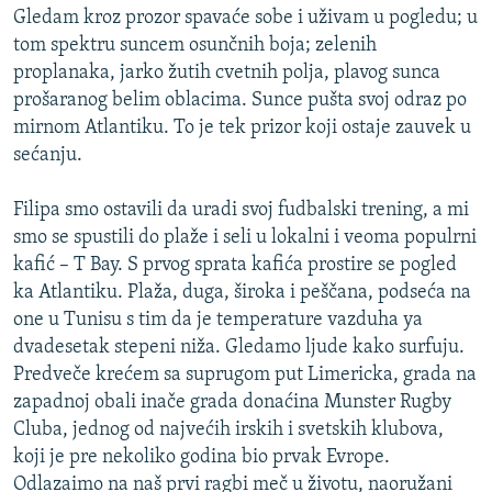
Gledam kroz prozor spavaće sobe i uživam u pogledu; u
tom spektru suncem osunčnih boja; zelenih
proplanaka, jarko žutih cvetnih polja, plavog sunca
prošaranog belim oblacima. Sunce pušta svoj odraz po
mirnom Atlantiku. To je tek prizor koji ostaje zauvek u
sećanju.
Filipa smo ostavili da uradi svoj fudbalski trening, a mi
smo se spustili do plaže i seli u lokalni i veoma populrni
kafić – T Bay. S prvog sprata kafića prostire se pogled
ka Atlantiku. Plaža, duga, široka i peščana, podseća na
one u Tunisu s tim da je temperature vazduha ya
dvadesetak stepeni niža. Gledamo ljude kako surfuju.
Predveče krećem sa suprugom put Limericka, grada na
zapadnoj obali inače grada donaćina Munster Rugby
Cluba, jednog od najvećih irskih i svetskih klubova,
koji je pre nekoliko godina bio prvak Evrope.
Odlazaimo na naš prvi ragbi meč u životu, naoružani