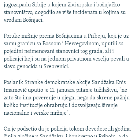
jugozapadu Srbije u kojem živi srpsko i bošnjačko
stanovništvo, dogodilo se više incidenata u kojima su
vređani Bošnjaci.
Poruke mržnje prema Bošnjacima u Priboju, koji je uz
samu granicu sa Bosnom i Hercegovinom, uputili su
pojedini neimenovani stanovnici tog grada, ali i
policajci koji su na jednom privatnom veselju pevali u
slavu genocida u Srebrenici.
Poslanik Stranke demokratske akcije Sandžaka Enis
Imamović uputio je 11. januara pitanje tužilaštvu, "ne
zato što ima poverenje u njega, nego da skrene pažnju
koliko institucije ohrabruju i dozvoljavaju širenje
nacionalne i verske mržnje".
On je podsetio da je policija tokom devedesetih godina
činila zločine u Sandžaku, i konkretno u Priboju, a da