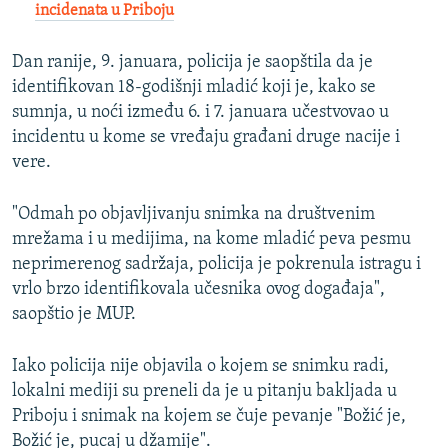
incidenata u Priboju
Dan ranije, 9. januara, policija je saopštila da je
identifikovan 18-godišnji mladić koji je, kako se
sumnja, u noći između 6. i 7. januara učestvovao u
incidentu u kome se vređaju građani druge nacije i
vere.
"Odmah po objavljivanju snimka na društvenim
mrežama i u medijima, na kome mladić peva pesmu
neprimerenog sadržaja, policija je pokrenula istragu i
vrlo brzo identifikovala učesnika ovog događaja",
saopštio je MUP.
Iako policija nije objavila o kojem se snimku radi,
lokalni mediji su preneli da je u pitanju bakljada u
Priboju i snimak na kojem se čuje pevanje "Božić je,
Božić je, pucaj u džamije".