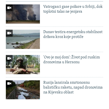
Vatrogasci gase požare u Srbiji, dok
toplotni talas ne jenjava
Dunav testira energetsku stabilnost
država kroz koje protiče
'Ovo je moj dom': Život pod ruskim
dronovima u Hersonu
Rusija lansirala smrtonosnu
balističku raketu, napad dronovima
na Kijevsku oblast