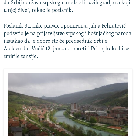
da Srbija država srpskog naroda ali i svih gradjana koji
u njoj žive", rekao je poslanik.
Poslanik Stranke pravde i pomirenja Jahja Fehratović
podsetio je na prijateljstvo srpskog i bošnjačkog naroda
i istakao da je dobro što će predsednik Srbije
Aleksandar Vučić 12. januara posetiti Priboj kako bi se
smirile tenzije.