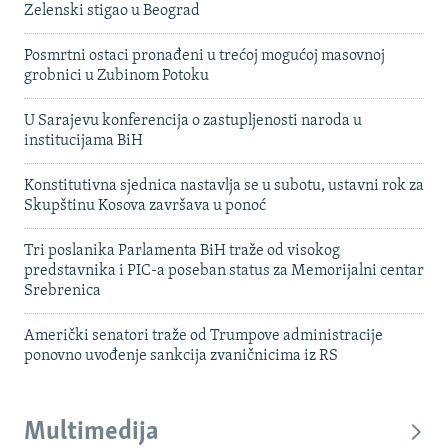
Zelenski stigao u Beograd
Posmrtni ostaci pronađeni u trećoj mogućoj masovnoj
grobnici u Zubinom Potoku
U Sarajevu konferencija o zastupljenosti naroda u
institucijama BiH
Konstitutivna sjednica nastavlja se u subotu, ustavni rok za
Skupštinu Kosova završava u ponoć
Tri poslanika Parlamenta BiH traže od visokog
predstavnika i PIC-a poseban status za Memorijalni centar
Srebrenica
Američki senatori traže od Trumpove administracije
ponovno uvođenje sankcija zvaničnicima iz RS
Multimedija