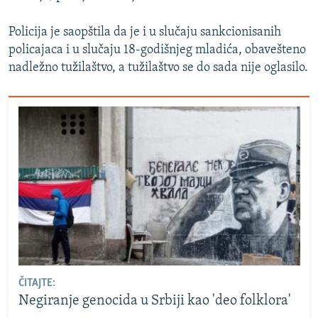
Policija je saopštila da je i u slučaju sankcionisanih
policajaca i u slučaju 18-godišnjeg mladića, obavešteno
nadležno tužilaštvo, a tužilaštvo se do sada nije oglasilo.
ČITAJTE:
Negiranje genocida u Srbiji kao 'deo folklora'