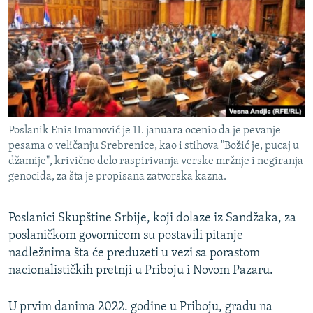
ISPRIČAJ MI
DNEVNO@RSE
SPECIJALI RSE
VIŠE OD NASLOVA
PRATITE NAS
GENOCID U SREBRENICI
Poslanik Enis Imamović je 11. januara ocenio da je pevanje
POPLAVE I KLIZIŠTA U BIH 2024.
pesama o veličanju Srebrenice, kao i stihova "Božić je, pucaj u
džamije", krivično delo raspirivanja verske mržnje i negiranja
TV LIBERTY
Sve RFE/RL stranice
genocida, za šta je propisana zatvorska kazna.
POST SCRIPTUM
MOJA EVROPA
Poslanici Skupštine Srbije, koji dolaze iz Sandžaka, za
poslaničkom govornicom su postavili pitanje
TRI DECENIJE OD RATA U BIH
nadležnima šta će preduzeti u vezi sa porastom
SVE KARTE DEJTONA
nacionalističkih pretnji u Priboju i Novom Pazaru.
NASTANAK I RASPAD JUGOSLAVIJE
U prvim danima 2022. godine u Priboju, gradu na