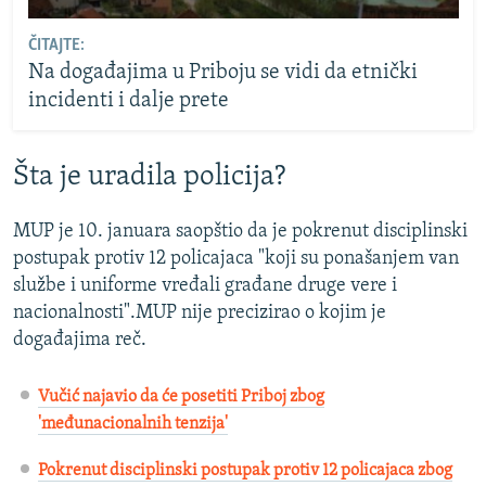
ČITAJTE:
Na događajima u Priboju se vidi da etnički
incidenti i dalje prete
Šta je uradila policija?
MUP je 10. januara saopštio da je pokrenut disciplinski
postupak protiv 12 policajaca "koji su ponašanjem van
službe i uniforme vređali građane druge vere i
nacionalnosti".MUP nije precizirao o kojim je
događajima reč.
Vučić najavio da će posetiti Priboj zbog
'međunacionalnih tenzija'
Pokrenut disciplinski postupak protiv 12 policajaca zbog