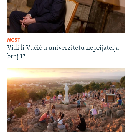
MOST
Vidi li Vučić u univerzitetu neprijatelja
broj 1?