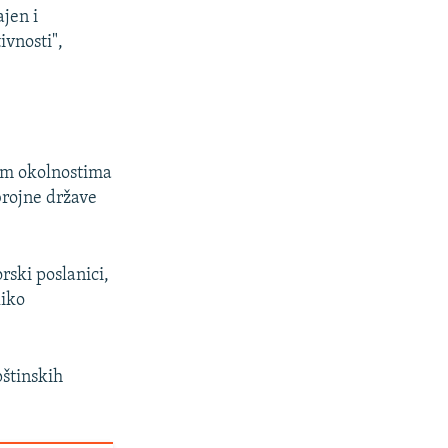
jen i
ivnosti",
kim okolnostima
brojne države
rski poslanici,
liko
pštinskih