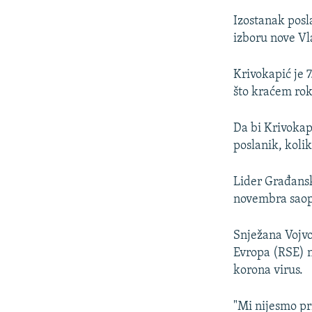
Izostanak posla
izboru nove V
Krivokapić je 
što kraćem rok
Da bi Krivokap
poslanik, kolik
Lider Građansk
novembra saopš
Snježana Vojvo
Evropa (RSE) n
korona virus.
"Mi nijesmo pri