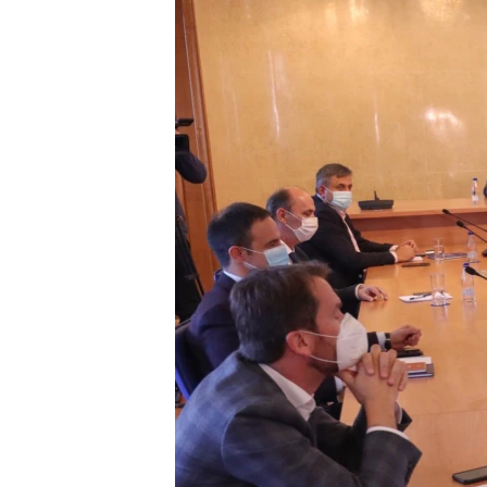
ISPRIČAJ MI
DNEVNO@RSE
SPECIJALI RSE
VIŠE OD NASLOVA
GENOCID U SREBRENICI
POPLAVE I KLIZIŠTA U BIH 2024.
TV LIBERTY
POST SCRIPTUM
MOJA EVROPA
TRI DECENIJE OD RATA U BIH
SVE KARTE DEJTONA
NASTANAK I RASPAD JUGOSLAVIJE