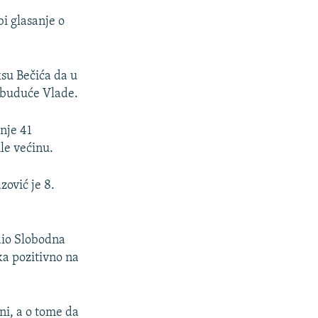
bi glasanje o
su Bečića da u
 buduće Vlade.
nje 41
ile većinu.
ović je 8.
dio Slobodna
ka pozitivno na
ni, a o tome da