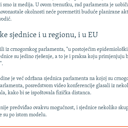
i smo iz medija. U ovom trenutku, rad parlamenta je uobiča
ovonastale okolnosti neće poremetiti buduće planirane akt
vodić.
ke sjednice i u regionu, i u EU
ili iz crnogorskog parlamenta, "u postojećim epidemiološ
dnice su jedino rješenje, a to je i praksa koju primjenjuju 
".
odine je već održana sjednica parlamenta na kojoj su crnogo
parlamenta, posredstvom video konferencije glasali iz neko
la, kako bi se ispoštovala fizička distanca.
 nije predviđao ovakvu mogućnost, i sjednice nekoliko sku
e su po istom modelu.