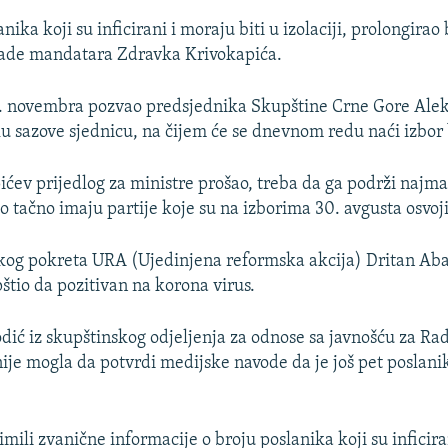
nika koji su inficirani i moraju biti u izolaciji, prolongirao 
lade mandatara Zdravka Krivokapića.
7. novembra pozvao predsjednika Skupštine Crne Gore Alek
u sazove sjednicu, na čijem će se dnevnom redu naći izbor
ićev prijedlog za ministre prošao, treba da ga podrži najma
o tačno imaju partije koje su na izborima 30. avgusta osvoj
og pokreta URA (Ujedinjena reformska akcija) Dritan Abaz
tio da pozitivan na korona virus.
dić iz skupštinskog odjeljenja za odnose sa javnošću za Ra
ije mogla da potvrdi medijske navode da je još pet poslani
mili zvanične informacije o broju poslanika koji su inficira