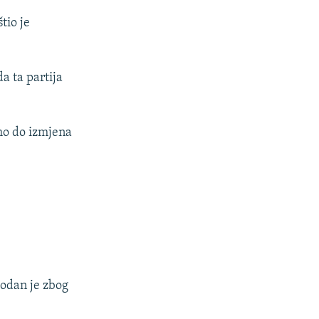
tio je
a ta partija
emo do izmjena
odan je zbog