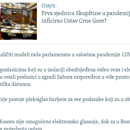
ČITAJTE:
Prva sjednica Skupštine u pandemiji
inficirao Ustav Crne Gore?
azličiti modeli rada parlamenata u uslovima pandemije CO
poslanicima koji su u izolaciji obezbijeđena video veza i e
u ostali poslanici u zgradi Sabora raspoređeni u više prosto
zička distanca.
ije postoje pleksiglas barijere za sve poslanike koji su u o
osova nije omogućeno elektronsko glasanje, dok su u Bosn
a zasjedanja onlajn.