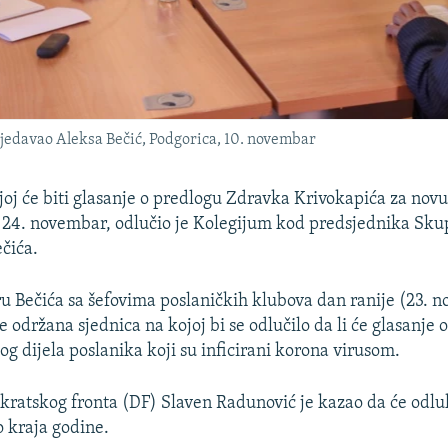
jedavao Aleksa Bečić, Podgorica, 10. novembar
joj će biti glasanje o predlogu Zdravka Krivokapića za nov
 24. novembar, odlučio je Kolegijum kod predsjednika Sku
čića.
 Bečića sa šefovima poslaničkih klubova dan ranije (23. 
 održana sjednica na kojoj bi se odlučilo da li će glasanje o 
og dijela poslanika koji su inficirani korona virusom.
ratskog fronta (DF) Slaven Radunović je kazao da će odluk
o kraja godine.