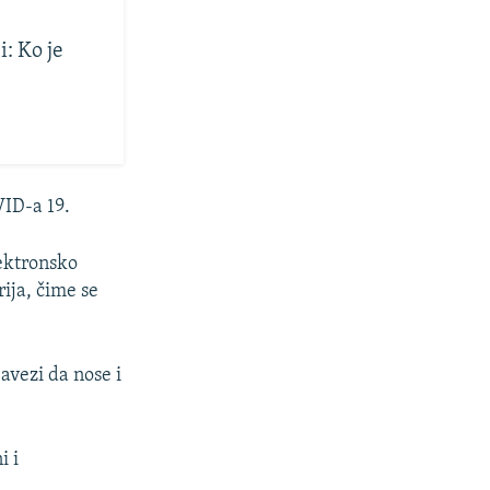
: Ko je
VID-a 19.
lektronsko
rija, čime se
bavezi da nose i
i i