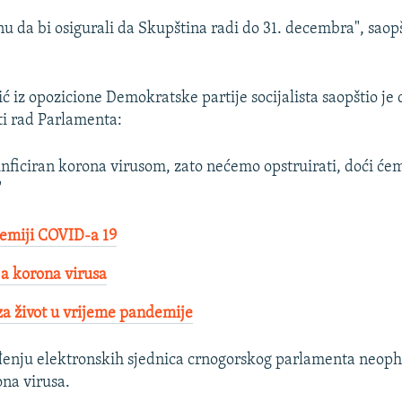
nu da bi osigurali da Skupština radi do 31. decembra", saopš
ć iz opozicione Demokratske partije socijalista saopštio je d
ti rad Parlamenta:
 inficiran korona virusom, zato nećemo opstruirati, doći ć
"
emiji COVID-a 19
a korona virusa
a život u vrijeme pandemije
đenju elektronskih sjednica crnogorskog parlamenta neoph
na virusa.