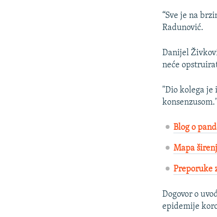
“Sve je na brzi
Radunović.
Danijel Živkovi
neće opstruira
"Dio kolega je
konsenzusom.
Blog o pand
Mapa širenj
Preporuke z
Dogovor o uvo
epidemije koro