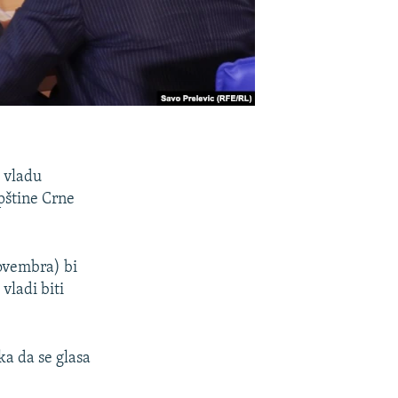
u vladu
pštine Crne
novembra) bi
vladi biti
a da se glasa