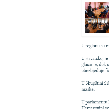
U regionu su r
U Hrvatskoj je 
glasanje, dok s
obezbjeđuje fi
U Skupštini Srb
maske.
U parlamentu K
Hercegovini sv