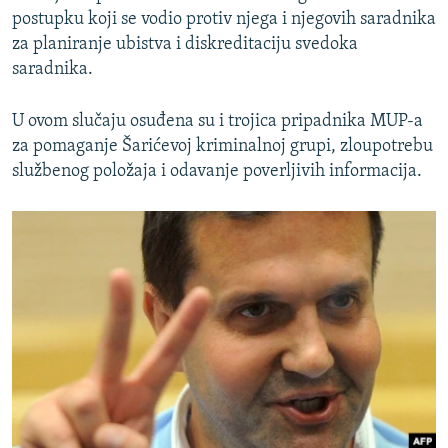
postupku koji se vodio protiv njega i njegovih saradnika
za planiranje ubistva i diskreditaciju svedoka
saradnika.
U ovom slučaju osuđena su i trojica pripadnika MUP-a
za pomaganje Šarićevoj kriminalnoj grupi, zloupotrebu
službenog položaja i odavanje poverljivih informacija.