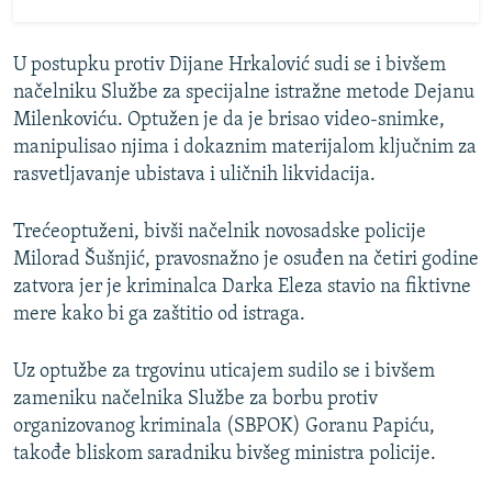
U postupku protiv Dijane Hrkalović sudi se i bivšem
načelniku Službe za specijalne istražne metode Dejanu
Milenkoviću. Optužen je da je brisao video-snimke,
manipulisao njima i dokaznim materijalom ključnim za
rasvetljavanje ubistava i uličnih likvidacija.
Trećeoptuženi, bivši načelnik novosadske policije
Milorad Šušnjić, pravosnažno je osuđen na četiri
godine
zatvora jer je kriminalca Darka Eleza stavio na fiktivne
mere kako bi ga zaštitio od istraga.
Uz optužbe za trgovinu uticajem sudilo se i bivšem
zameniku načelnika Službe za borbu protiv
organizovanog kriminala (SBPOK) Goranu Papiću,
takođe bliskom saradniku bivšeg ministra policije.