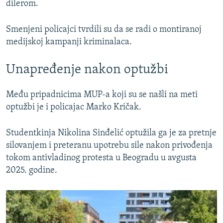
dilerom.
Smenjeni policajci tvrdili su da se radi o montiranoj
medijskoj kampanji kriminalaca.
Unapređenje nakon optužbi
Među pripadnicima MUP-a koji su se našli na meti
optužbi je i policajac Marko Kričak.
Studentkinja Nikolina Sinđelić optužila ga je za pretnje
silovanjem i preteranu upotrebu sile nakon privođenja
tokom antivladinog protesta u Beogradu u avgusta
2025. godine.