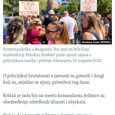
Protest podrške u Beogradu "Svi smo mi Nikolina"
studentkinji Nikolini Sinđelić posle njenih izjava o
policijskom nasilju i pretnje silovanjem, 19. avgusta 2025.
O policijskoj brutalnosti u javnosti su govorili i drugi
koji su, zajedno sa njom, privedeni tog dana.
Kričak je tada bio na mestu komandanta Jedinice za
obezbeđenje određenih ličnosti i objekata.