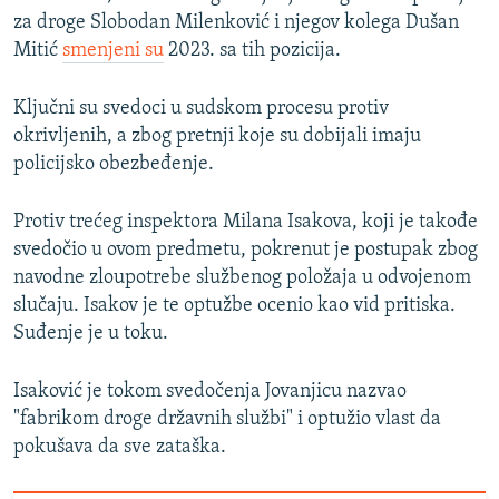
za droge Slobodan Milenković i njegov kolega Dušan
Mitić
smenjeni su
2023. sa tih pozicija.
Ključni su svedoci u sudskom procesu protiv
okrivljenih, a zbog pretnji koje su dobijali imaju
policijsko obezbeđenje.
Protiv trećeg inspektora Milana Isakova, koji je takođe
svedočio u ovom predmetu, pokrenut je postupak zbog
navodne zloupotrebe službenog položaja u odvojenom
slučaju. Isakov je te optužbe ocenio kao vid pritiska.
Suđenje je u toku.
Isaković je tokom svedočenja Jovanjicu nazvao
"fabrikom droge državnih službi" i optužio vlast da
pokušava da sve zataška.