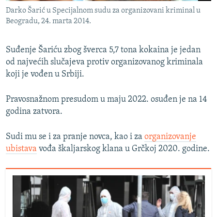
Darko Šarić u Specijalnom sudu za organizovani kriminal u
Beogradu, 24. marta 2014.
Suđenje Šariću zbog šverca 5,7 tona kokaina je jedan
od najvećih slučajeva protiv organizovanog kriminala
koji je vođen u Srbiji.
Pravosnažnom presudom u maju 2022. osuđen je na 14
godina zatvora.
Sudi mu se i za pranje novca, kao i za
organizovanje
ubistava
vođa škaljarskog klana u Grčkoj 2020. godine.