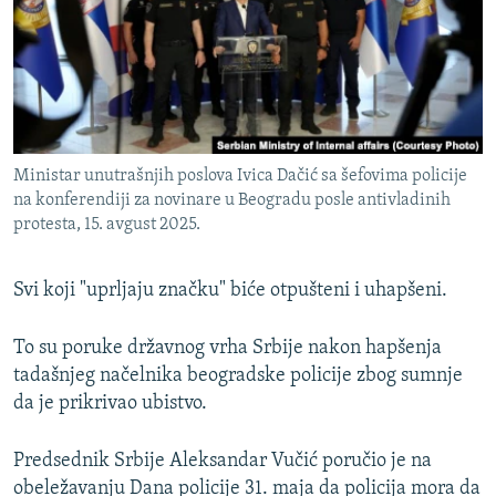
ISPRIČAJ MI
DNEVNO@RSE
SPECIJALI RSE
VIŠE OD NASLOVA
PRATITE NAS
Ministar unutrašnjih poslova Ivica Dačić sa šefovima policije
GENOCID U SREBRENICI
na konferendiji za novinare u Beogradu posle antivladinih
POPLAVE I KLIZIŠTA U BIH 2024.
protesta, 15. avgust 2025.
TV LIBERTY
Sve RFE/RL stranice
Svi koji "uprljaju značku" biće otpušteni i uhapšeni.
POST SCRIPTUM
MOJA EVROPA
To su poruke državnog vrha Srbije nakon hapšenja
tadašnjeg načelnika beogradske policije zbog sumnje
TRI DECENIJE OD RATA U BIH
da je prikrivao ubistvo.
SVE KARTE DEJTONA
NASTANAK I RASPAD JUGOSLAVIJE
Predsednik Srbije Aleksandar Vučić poručio je na
obeležavanju Dana policije 31. maja da policija mora da