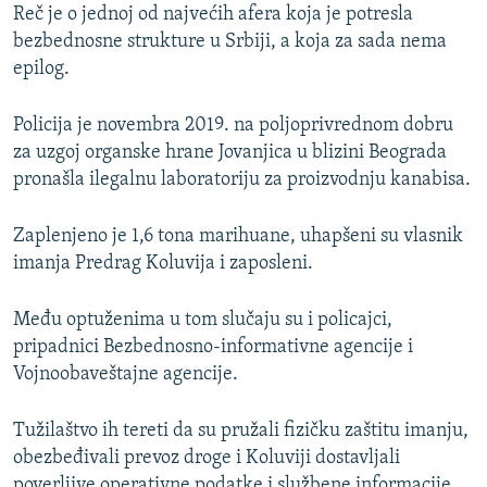
Reč je o jednoj od najvećih afera koja je potresla
bezbednosne strukture u Srbiji, a koja za sada nema
epilog.
Policija je novembra 2019. na poljoprivrednom dobru
za uzgoj organske hrane Jovanjica u blizini Beograda
pronašla ilegalnu laboratoriju za proizvodnju kanabisa.
Zaplenjeno je 1,6 tona marihuane, uhapšeni su vlasnik
imanja Predrag Koluvija i zaposleni.
Među optuženima u tom slučaju su i policajci,
pripadnici Bezbednosno-informativne agencije i
Vojnoobaveštajne agencije.
Tužilaštvo ih tereti da su pružali fizičku zaštitu imanju,
obezbeđivali prevoz droge i Koluviji dostavljali
poverljive operativne podatke i službene informacije.