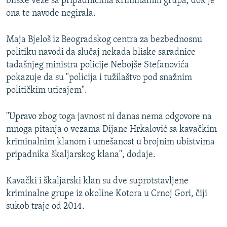
bliske veze sa pripadnicima kriminalnih grupa, dok je
ona te navode negirala.
Maja Bjeloš iz Beogradskog centra za bezbednosnu
politiku navodi da slučaj nekada bliske saradnice
tadašnjeg ministra policije Nebojše Stefanovića
pokazuje da su "policija i tužilaštvo pod snažnim
političkim uticajem".
"Upravo zbog toga javnost ni danas nema odgovore na
mnoga pitanja o vezama Dijane Hrkalović sa kavačkim
kriminalnim klanom i umešanost u brojnim ubistvima
pripadnika škaljarskog klana", dodaje.
Kavački i škaljarski klan su dve suprotstavljene
kriminalne grupe iz okoline Kotora u Crnoj Gori, čiji
sukob traje od 2014.