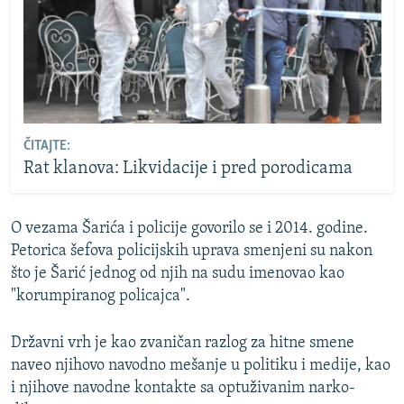
ČITAJTE:
Rat klanova: Likvidacije i pred porodicama
O vezama Šarića i policije govorilo se i 2014. godine.
Petorica šefova policijskih uprava smenjeni su nakon
što je Šarić jednog od njih na sudu imenovao kao
"korumpiranog policajca".
Državni vrh je kao zvaničan razlog za hitne smene
naveo njihovo navodno mešanje u politiku i medije, kao
i njihove navodne kontakte sa optuživanim narko-