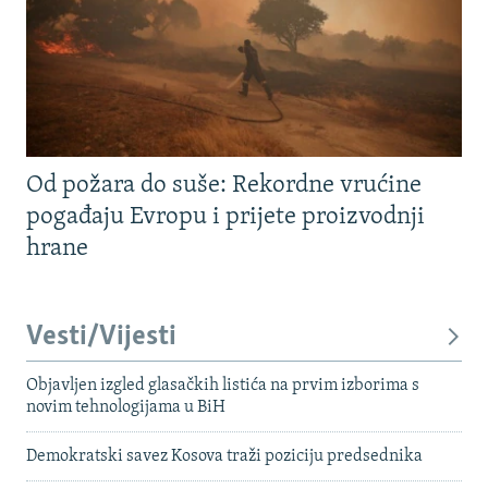
Od požara do suše: Rekordne vrućine
pogađaju Evropu i prijete proizvodnji
hrane
Vesti/Vijesti
Objavljen izgled glasačkih listića na prvim izborima s
novim tehnologijama u BiH
Demokratski savez Kosova traži poziciju predsednika