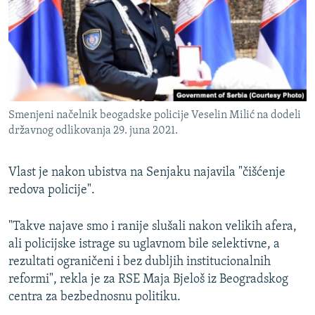
Smenjeni načelnik beogadske policije Veselin Milić na dodeli
državnog odlikovanja 29. juna 2021.
Vlast je nakon ubistva na Senjaku najavila "čišćenje
redova policije".
"Takve najave smo i ranije slušali nakon velikih afera,
ali policijske istrage su uglavnom bile selektivne, a
rezultati ograničeni i bez dubljih institucionalnih
reformi", rekla je za RSE Maja Bjeloš iz Beogradskog
centra za bezbednosnu politiku.