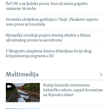
Šef UN-a za ljudska prava: Iran od marta pogubio
najmanje 56 osoba
Hrvatska obilježava godišnjicu 'Oluje', Plenković najavio
nova prava za branitelje
Njemačka istražuje prijavu letećeg objekta u blizini
ukrajinskog aviona na aerodromu
U Beogradu uhapšena dvojica državljana Sirije zbog
krijumčarenja migranta u EU
Multimedija
Rusija lansirala smrtonosnu
balističku raketu, napad dronovima
na Kijevsku oblast