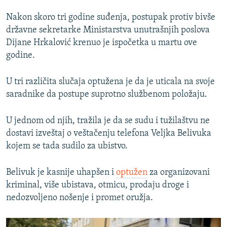
Nakon skoro tri godine suđenja, postupak protiv bivše
državne sekretarke Ministarstva unutrašnjih poslova
Dijane Hrkalović krenuo je ispočetka u martu ove
godine.
U tri različita slučaja optužena je da je uticala na svoje
saradnike da postupe suprotno službenom položaju.
U jednom od njih, tražila je da se sudu i tužilaštvu ne
dostavi izveštaj o veštačenju telefona Veljka Belivuka
kojem se tada sudilo za ubistvo.
Belivuk je kasnije uhapšen i
optužen
za organizovani
kriminal, više ubistava, otmicu, prodaju droge i
nedozvoljeno nošenje i promet oružja.