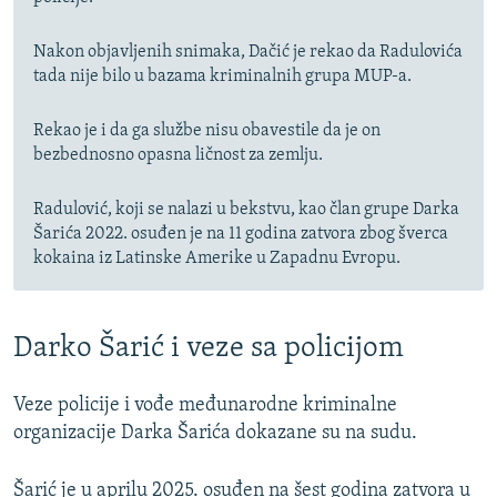
Nakon objavljenih snimaka, Dačić je rekao da Radulovića
tada nije bilo u bazama kriminalnih grupa MUP-a.
Rekao je i da ga službe nisu obavestile da je on
bezbednosno opasna ličnost za zemlju.
Radulović, koji se nalazi u bekstvu, kao član grupe Darka
Šarića 2022. osuđen je na 11 godina zatvora zbog šverca
kokaina iz Latinske Amerike u Zapadnu Evropu.
Darko Šarić i veze sa policijom
Veze policije i vođe međunarodne kriminalne
organizacije Darka Šarića dokazane su na sudu.
Šarić je u aprilu 2025. osuđen na šest godina zatvora u