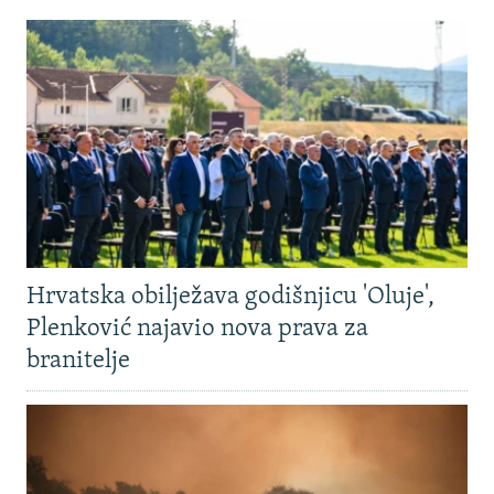
Hrvatska obilježava godišnjicu 'Oluje',
Plenković najavio nova prava za
branitelje