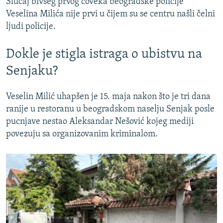
Slučaj bivšeg prvog čoveka beogradske policije
Veselina Milića nije prvi u čijem su se centru našli čelni
ljudi policije.
Dokle je stigla istraga o ubistvu na
Senjaku?
Veselin Milić uhapšen je 15. maja nakon što je tri dana
ranije u restoranu u beogradskom naselju Senjak posle
pucnjave nestao Aleksandar Nešović kojeg mediji
povezuju sa organizovanim kriminalom.