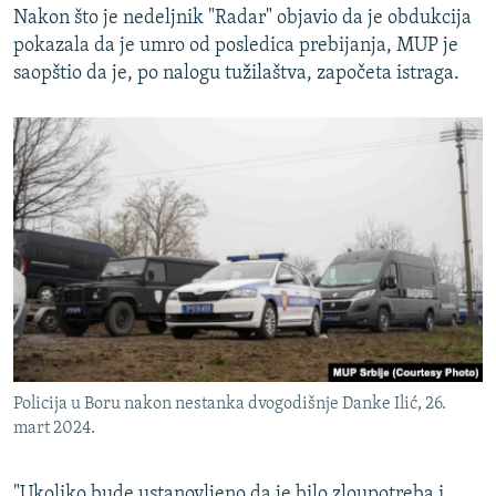
Nakon što je nedeljnik "Radar" objavio da je obdukcija
pokazala da je umro od posledica prebijanja, MUP je
saopštio da je, po nalogu tužilaštva, započeta istraga.
Policija u Boru nakon nestanka dvogodišnje Danke Ilić, 26.
mart 2024.
"Ukoliko bude ustanovljeno da je bilo zloupotreba i