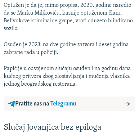
Optužen je da je, mimo propisa, 2020. godine naredio
da se Marku Miljkoviću, kasnije optuženom članu
Belivukove kriminalne grupe, vrati oduzeto blindirano
vozilo.
Osuđen je 2023. na dve godine zatvora i deset godina
zabrane rada u policiji.
Papić je u odvojenom slučaju osuđen i na godinu dana
kućnog pritvora zbog zlostavljanja i mučenja vlasnika
jednog beogradskog restorana.
Pratite nas na
Telegramu
Slučaj Jovanjica bez epiloga