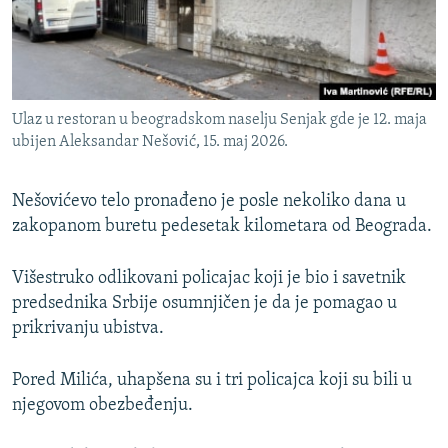
Ulaz u restoran u beogradskom naselju Senjak gde je 12. maja
ubijen Aleksandar Nešović, 15. maj 2026.
Nešovićevo telo pronađeno je posle nekoliko dana u
zakopanom buretu pedesetak kilometara od Beograda.
Višestruko odlikovani policajac koji je bio i savetnik
predsednika Srbije osumnjičen je da je pomagao u
prikrivanju ubistva.
Pored Milića, uhapšena su i tri policajca koji su bili u
njegovom obezbeđenju.