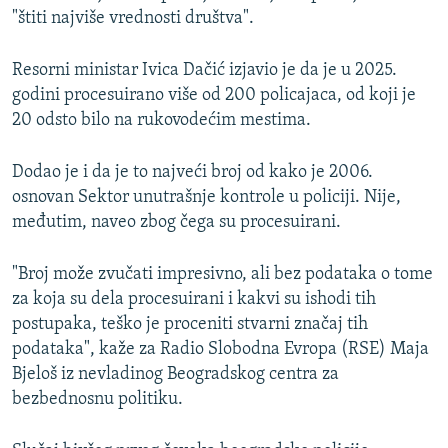
"štiti najviše vrednosti društva".
Resorni ministar Ivica Dačić izjavio je da je u 2025.
godini procesuirano više od 200 policajaca, od koji je
20 odsto bilo na rukovodećim mestima.
Dodao je i da je to najveći broj od kako je 2006.
osnovan Sektor unutrašnje kontrole u policiji. Nije,
međutim, naveo zbog čega su procesuirani.
"Broj može zvučati impresivno, ali bez podataka o tome
za koja su dela procesuirani i kakvi su ishodi tih
postupaka, teško je proceniti stvarni značaj tih
podataka", kaže za Radio Slobodna Evropa (RSE) Maja
Bjeloš iz nevladinog Beogradskog centra za
bezbednosnu politiku.