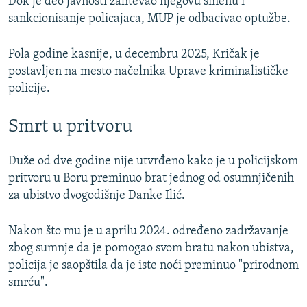
Dok je deo javnosti zahtevao njegovu smenu i
sankcionisanje policajaca, MUP je odbacivao optužbe.
Pola godine kasnije, u decembru 2025, Kričak je
postavljen na mesto načelnika Uprave kriminalističke
policije.
Smrt u pritvoru
Duže od dve godine nije utvrđeno kako je u policijskom
pritvoru u Boru preminuo brat jednog od osumnjičenih
za ubistvo dvogodišnje Danke Ilić.
Nakon što mu je u aprilu 2024. određeno zadržavanje
zbog sumnje da je pomogao svom bratu nakon ubistva,
policija je saopštila da je iste noći preminuo "prirodnom
smrću".