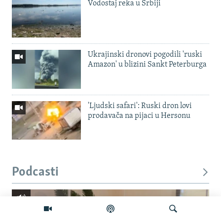
Vodostaj reka u Srbiji
Ukrajinski dronovi pogodili 'ruski
Amazon' u blizini Sankt Peterburga
'Ljudski safari': Ruski dron lovi
prodavača na pijaci u Hersonu
Podcasti