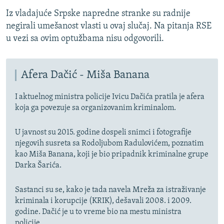
Iz vladajuće Srpske napredne stranke su radnije
negirali umešanost vlasti u ovaj slučaj. Na pitanja RSE
u vezi sa ovim optužbama nisu odgovorili.
Afera Dačić - Miša Banana
I aktuelnog ministra policije Ivicu Dačića pratila je afera
koja ga povezuje sa organizovanim kriminalom.
U javnost su 2015. godine dospeli snimci i fotografije
njegovih susreta sa Rodoljubom Radulovićem, poznatim
kao Miša Banana, koji je bio pripadnik kriminalne grupe
Darka Šarića.
Sastanci su se, kako je tada navela Mreža za istraživanje
kriminala i korupcije (KRIK), dešavali 2008. i 2009.
godine. Dačić je u to vreme bio na mestu ministra
policije.