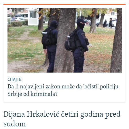
ČITAJTE:
Da li najavljeni zakon može da 'očisti' policiju
Srbije od kriminala?
Dijana Hrkalović četiri godina pred
sudom