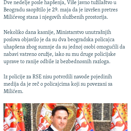
Dve nedelje posle hapšenja, Više javno tužilaštvo u
Beogradu saopštilo je 29. maja da je izvršen pretres
Milićevog stana i njegovih službenih prostorija.
Nekoliko dana kasnije, Ministarstvo unutrašnjih
poslova objavilo je da su dva beogradska policajca
uhapšena zbog sumnje da su jednoj osobi omogućili da
nabavi vatreno oružje, iako su mu druge policijske
uprave to ranije odbile iz bezbednosnih razloga.
Iz policije za RSE nisu potvrdili navode pojedinih
medija da je reč o policajcima koji su povezani sa
Milićem.