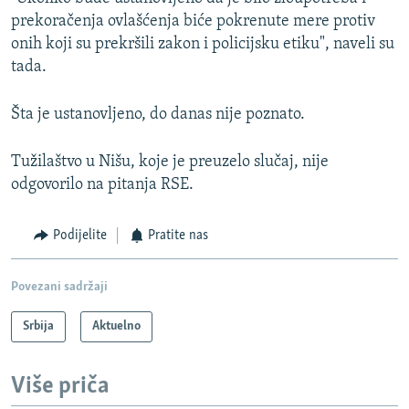
prekoračenja ovlašćenja biće pokrenute mere protiv
onih koji su prekršili zakon i policijsku etiku", naveli su
tada.
Šta je ustanovljeno, do danas nije poznato.
Tužilaštvo u Nišu, koje je preuzelo slučaj, nije
odgovorilo na pitanja RSE.
Podijelite
Pratite nas
Povezani sadržaji
Srbija
Aktuelno
Više priča