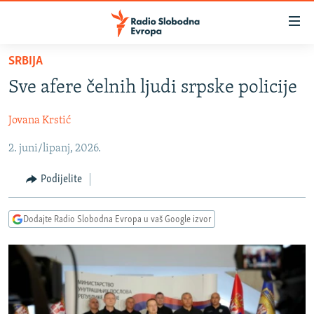
Dostupni
linkovi
Pređite
SRBIJA
na
VIJESTI
Sve afere čelnih ljudi srpske policije
glavni
BOSNA I HERCEGOVINA
sadržaj
Jovana Krstić
SRBIJA
Pređite
na
2. juni/lipanj, 2026.
KOSOVO
glavnu
CRNA GORA
navigaciju
Podijelite
Pređite
VIZUELNO
na
Dodajte Radio Slobodna Evropa u vaš Google izvor
PODCASTI
VIDEO
pretragu
RAT U UKRAJINI
FOTOGALERIJE
KINA NA BALKANU
INFOGRAFIKE
RSE PRIČE IZ SVIJETA