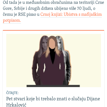
Od tada je u međusobnim obračunima na teritoriji Crne
Gore, Srbije i drugih država ubijeno više 70 ljudi, o
čemu je RSE pisao u
Crnoj knjizi: Ubistva s mafijaškim
potpisom.
ČITAJTE:
Pet stvari koje bi trebalo znati o slučaju Dijane
Hrkalović