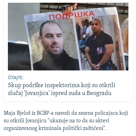
ČITAJTE:
Skup podrške inspektorima koji su otkrili
slučaj 'Jovanjica' ispred suda u Beogradu
Maja Bjeloš iz BCBP-a navodi da smena policajaca koji
su otkrili Jovanjicu "ukazuje na to da su akteri
organizovanog kriminala politički zaštićeni".